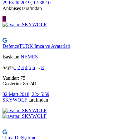
29 Eylül 2019, 17:38:10
Ankhises tarafından
N
DefenceTURK Imza ve Avatarlari
Başlatan
NEMES
Sayfa
1
2
3
4
5
6
...
8
Yanıtlar: 75
Gösterim: 85,241
02 Mart 2018, 22:45:59
SKYWOLF
tarafından
Tema Değiştirme