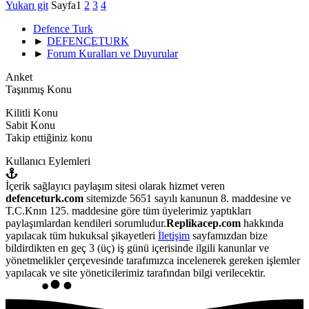
Yukarı git
Sayfa
1
2
3
4
Defence Turk
►
DEFENCETURK
►
Forum Kuralları ve Duyurular
Anket
Taşınmış Konu
Kilitli Konu
Sabit Konu
Takip ettiğiniz konu
Kullanıcı Eylemleri
İçerik sağlayıcı paylaşım sitesi olarak hizmet veren
defenceturk.com
sitemizde 5651 sayılı kanunun 8. maddesine ve
T.C.Knın 125. maddesine göre tüm üyelerimiz yaptıkları
paylaşımlardan kendileri sorumludur.
Replikacep.com
hakkında
yapılacak tüm hukuksal şikayetleri
İletişim
sayfamızdan bize
bildirdikten en geç 3 (üç) iş günü içerisinde ilgili kanunlar ve
yönetmelikler çerçevesinde tarafımızca incelenerek gereken işlemler
yapılacak ve site yöneticilerimiz tarafından bilgi verilecektir.