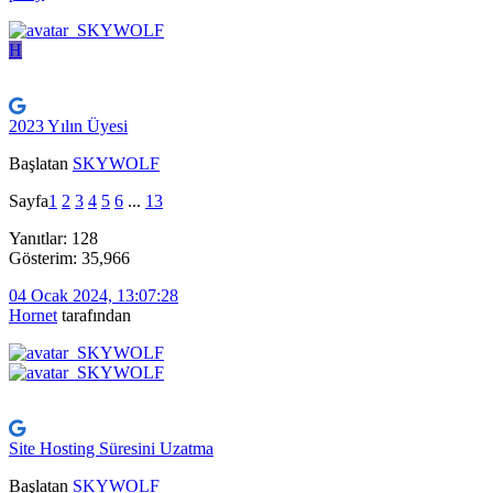
H
2023 Yılın Üyesi
Başlatan
SKYWOLF
Sayfa
1
2
3
4
5
6
...
13
Yanıtlar: 128
Gösterim: 35,966
04 Ocak 2024, 13:07:28
Hornet
tarafından
Site Hosting Süresini Uzatma
Başlatan
SKYWOLF