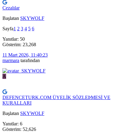
Cezalılar
Başlatan
SKYWOLF
Sayfa
1
2
3
4
5
6
Yanıtlar: 50
Gösterim: 23,268
11 Mart 2026, 11:40:23
marmara
tarafından
A
DEFENCETURK.COM ÜYELİK SÖZLEÞMESİ VE
KURALLARI
Başlatan
SKYWOLF
Yanıtlar: 6
Gösterim: 52,626