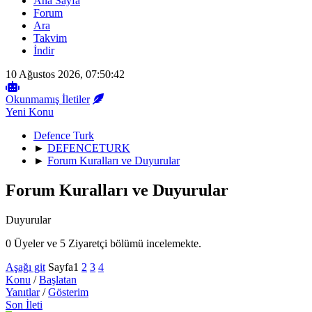
Ana Sayfa
Forum
Ara
Takvim
İndir
10 Ağustos 2026, 07:50:42
Okunmamış İletiler
Yeni Konu
Defence Turk
►
DEFENCETURK
►
Forum Kuralları ve Duyurular
Forum Kuralları ve Duyurular
Duyurular
0 Üyeler ve 5 Ziyaretçi bölümü incelemekte.
Aşağı git
Sayfa
1
2
3
4
Konu
/
Başlatan
Yanıtlar
/
Gösterim
Son İleti