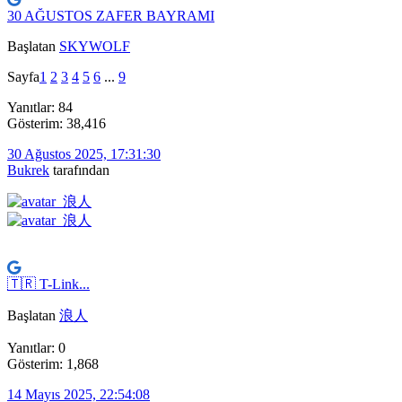
30 AĞUSTOS ZAFER BAYRAMI
Başlatan
SKYWOLF
Sayfa
1
2
3
4
5
6
...
9
Yanıtlar: 84
Gösterim: 38,416
30 Ağustos 2025, 17:31:30
Bukrek
tarafından
🇹🇷 T-Link...
Başlatan
浪人
Yanıtlar: 0
Gösterim: 1,868
14 Mayıs 2025, 22:54:08