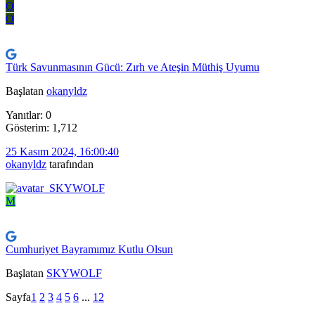
O
O
Türk Savunmasının Gücü: Zırh ve Ateşin Müthiş Uyumu
Başlatan
okanyldz
Yanıtlar: 0
Gösterim: 1,712
25 Kasım 2024, 16:00:40
okanyldz
tarafından
M
Cumhuriyet Bayramımız Kutlu Olsun
Başlatan
SKYWOLF
Sayfa
1
2
3
4
5
6
...
12