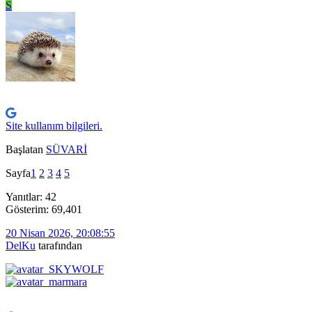
S
Site kullanım bilgileri.
Başlatan
SÜVARİ
Sayfa
1
2
3
4
5
Yanıtlar: 42
Gösterim: 69,401
20 Nisan 2026, 20:08:55
DelKu
tarafından