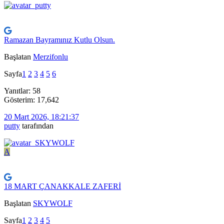
Ramazan Bayramınız Kutlu Olsun.
Başlatan
Merzifonlu
Sayfa
1
2
3
4
5
6
Yanıtlar: 58
Gösterim: 17,642
20 Mart 2026, 18:21:37
putty
tarafından
A
18 MART ÇANAKKALE ZAFERİ
Başlatan
SKYWOLF
Sayfa
1
2
3
4
5