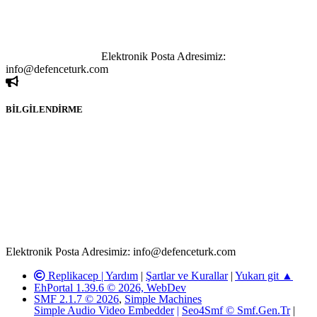
paylaşımı yasaktır. Forumumuzda izinsiz ve kaynak göstermeksizin
yapılan haber ve bilgi paylaşımlarından sadece eylemi gerçekleştiren
kişi sorumludur. Bu durumun mağduriyet yaratması hâlinde hak
sahibi olan kişi, kişiler ya da kurumların, bizlerle iletişime geçmesini
ivedilikle rica ederiz.
Elektronik Posta Adresimiz:
info@defenceturk.com
BİLGİLENDİRME
Rom ve medya haber sitesi olarak hizmet veren
www.defenceturk.com'
da, 5651 Sayılı Kanunun 8. Maddesine ve
T.C.K'nın 125. Maddesine göre, yapılan gönderi (konu, yorum)
paylaşımlarının tüm sorumluluğu forum üyelerimize aittir.
defenceturk Forumuna iletilecek olan şikayetler, elektronik posta
adresimize gönderildikten en geç üç (3) iş günü içerisinde, ilgili
kanunlar ve yönetmelikler çerçevesinde tarafımızca incelenerek site
yöneticilerimiz tarafından gereken çalışmaların yapılmasının
ardından ilgili kişi ya da kuruma yazılı açıklama yapılacaktır.
Elektronik Posta Adresimiz: info@defenceturk.com
Replikacep |
Yardım
|
Şartlar ve Kurallar
|
Yukarı git ▲
EhPortal 1.39.6 © 2026, WebDev
SMF 2.1.7 © 2026
,
Simple Machines
Simple Audio Video Embedder
|
Seo4Smf © Smf.Gen.Tr
|