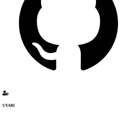
UYARI
defenceturk Forumuna eklenen ve farklı sitelere yönlendiren
bağlantı adreslerinden (linklerden) www.defenceturk.com sorumlu
tutulamaz. İnternet sitemizde, kaynak ya da bağlantı adresi(link)
göstermeksizin izinsiz bir şekilde yapılan her türlü haber ve bilgi