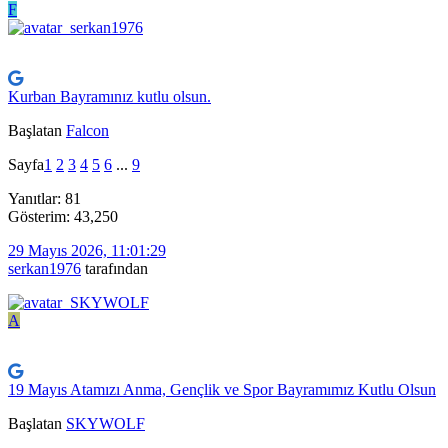
F
Kurban Bayramınız kutlu olsun.
Başlatan
Falcon
Sayfa
1
2
3
4
5
6
...
9
Yanıtlar: 81
Gösterim: 43,250
29 Mayıs 2026, 11:01:29
serkan1976
tarafından
A
19 Mayıs Atamızı Anma, Gençlik ve Spor Bayramımız Kutlu Olsun
Başlatan
SKYWOLF