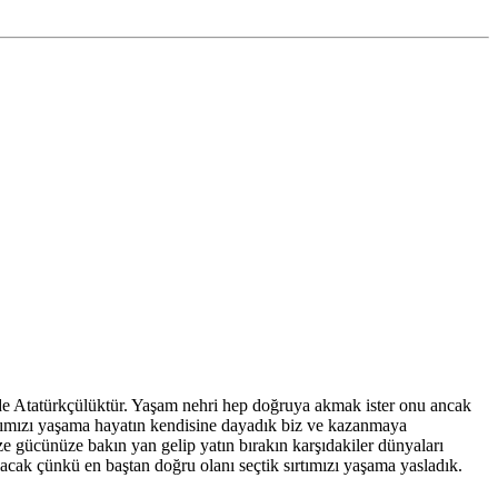
de Atatürkçülüktür. Yaşam nehri hep doğruya akmak ister onu ancak
ırtımızı yaşama hayatın kendisine dayadık biz ve kazanmaya
e gücünüze bakın yan gelip yatın bırakın karşıdakiler dünyaları
 olacak çünkü en baştan doğru olanı seçtik sırtımızı yaşama yasladık.