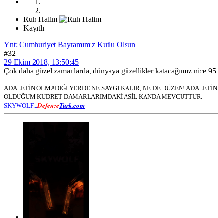
Ruh Halim
Kayıtlı
Ynt: Cumhuriyet Bayramımız Kutlu Olsun
#32
29 Ekim 2018, 13:50:45
Çok daha güzel zamanlarda, dünyaya güzellikler katacağımız nice 95 yı
ADALETİN OLMADIĞI YERDE NE SAYGI KALIR, NE DE DÜZEN! ADALET
OLDUĞUM KUDRET DAMARLARIMDAKİ ASİL KANDA MEVCUTTUR.
Defence
Turk.com
SKYWOLF...