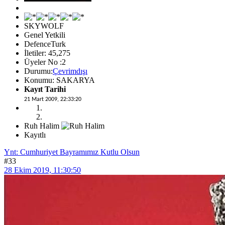
SKYWOLF
Genel Yetkili
DefenceTurk
İletiler: 45,275
Üyeler No :2
Durumu:
Çevrimdışı
Konumu: SAKARYA
Kayıt Tarihi
21 Mart 2009, 22:33:20
Ruh Halim
Kayıtlı
Ynt: Cumhuriyet Bayramımız Kutlu Olsun
#33
28 Ekim 2019, 11:30:50