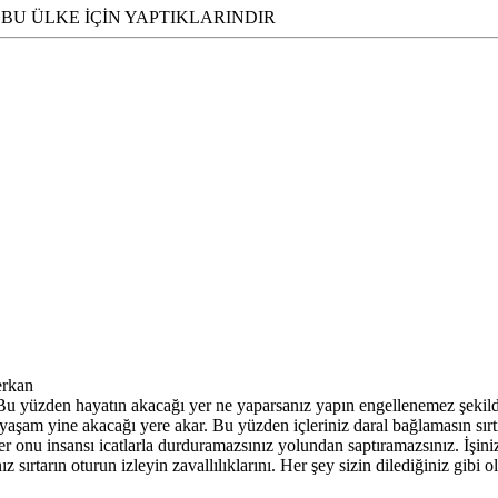
 BU ÜLKE İÇİN YAPTIKLARINDIR
erkan
Bu yüzden hayatın akacağı yer ne yaparsanız yapın engellenemez şekil
r yaşam yine akacağı yere akar. Bu yüzden içleriniz daral bağlamasın s
onu insansı icatlarla durduramazsınız yolundan saptıramazsınız. İşiniz
z sırtarın oturun izleyin zavallılıklarını. Her şey sizin dilediğiniz gibi