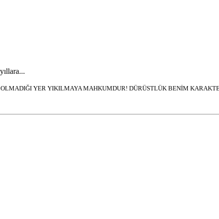
llara...
İN OLMADIĞI YER YIKILMAYA MAHKUMDUR! DÜRÜSTLÜK BENİM KARAKTER