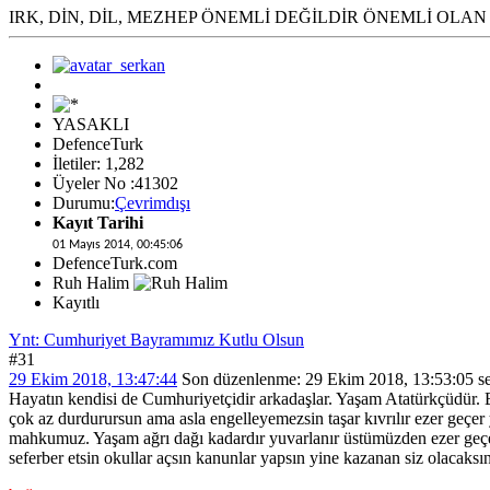
IRK, DİN, DİL, MEZHEP ÖNEMLİ DEĞİLDİR ÖNEMLİ OLAN
YASAKLI
DefenceTurk
İletiler: 1,282
Üyeler No :41302
Durumu:
Çevrimdışı
Kayıt Tarihi
01 Mayıs 2014, 00:45:06
DefenceTurk.com
Ruh Halim
Kayıtlı
Ynt: Cumhuriyet Bayramımız Kutlu Olsun
#31
29 Ekim 2018, 13:47:44
Son düzenlenme
: 29 Ekim 2018, 13:53:05 s
Hayatın kendisi de Cumhuriyetçidir arkadaşlar. Yaşam Atatürkçüdür. 
çok az durdurursun ama asla engelleyemezsin taşar kıvrılır ezer geçe
mahkumuz. Yaşam ağrı dağı kadardır yuvarlanır üstümüzden ezer geçer 
seferber etsin okullar açsın kanunlar yapsın yine kazanan siz olacaksını