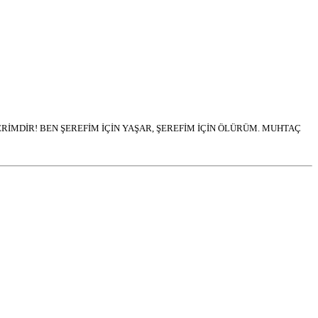
İMDİR! BEN ŞEREFİM İÇİN YAŞAR, ŞEREFİM İÇİN ÖLÜRÜM. MUHTAÇ