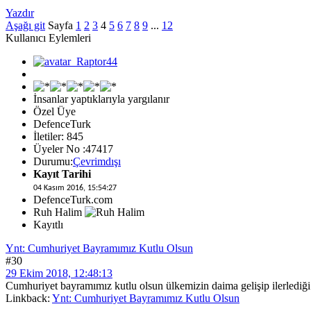
Yazdır
Aşağı git
Sayfa
1
2
3
4
5
6
7
8
9
...
12
Kullanıcı Eylemleri
İnsanlar yaptıklarıyla yargılanır
Özel Üye
DefenceTurk
İletiler: 845
Üyeler No :47417
Durumu:
Çevrimdışı
Kayıt Tarihi
04 Kasım 2016, 15:54:27
DefenceTurk.com
Ruh Halim
Kayıtlı
Ynt: Cumhuriyet Bayramımız Kutlu Olsun
#30
29 Ekim 2018, 12:48:13
Cumhuriyet bayramımız kutlu olsun ülkemizin daima gelişip ilerlediği
Linkback:
Ynt: Cumhuriyet Bayramımız Kutlu Olsun