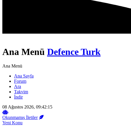
Ana Menü
Defence Turk
Ana Menü
Ana Sayfa
Forum
Ara
Takvim
İndir
08 Ağustos 2026, 09:42:15
Okunmamış İletiler
Yeni Konu