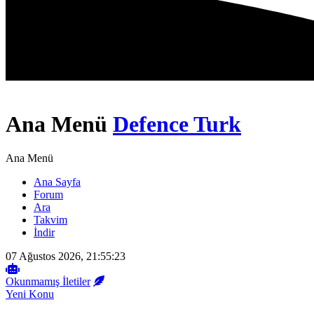
Ana Menü
Defence Turk
Ana Menü
Ana Sayfa
Forum
Ara
Takvim
İndir
07 Ağustos 2026, 21:55:23
Okunmamış İletiler
Yeni Konu