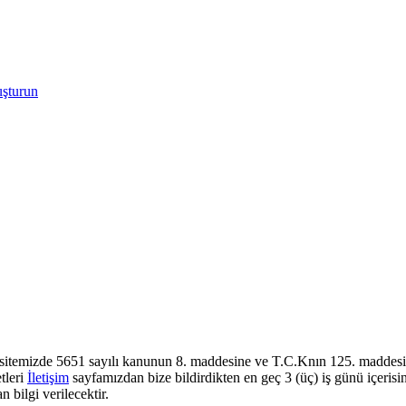
uşturun
sitemizde 5651 sayılı kanunun 8. maddesine ve T.C.Knın 125. maddesine
tleri
İletişim
sayfamızdan bize bildirdikten en geç 3 (üç) iş günü içerisi
 bilgi verilecektir.