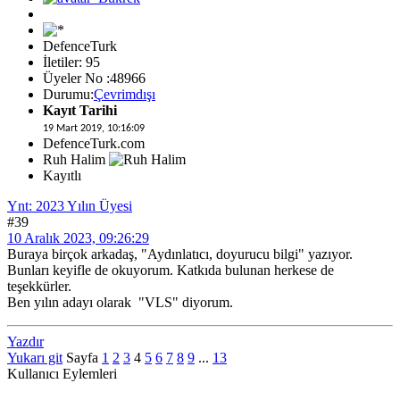
DefenceTurk
İletiler: 95
Üyeler No :48966
Durumu:
Çevrimdışı
Kayıt Tarihi
19 Mart 2019, 10:16:09
DefenceTurk.com
Ruh Halim
Kayıtlı
Ynt: 2023 Yılın Üyesi
#39
10 Aralık 2023, 09:26:29
Buraya birçok arkadaş, "Aydınlatıcı, doyurucu bilgi" yazıyor.
Bunları keyifle de okuyorum. Katkıda bulunan herkese de
teşekkürler.
Ben yılın adayı olarak "VLS" diyorum.
Yazdır
Yukarı git
Sayfa
1
2
3
4
5
6
7
8
9
...
13
Kullanıcı Eylemleri