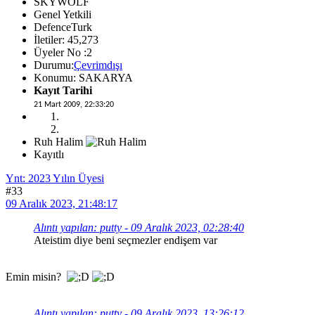
SKYWOLF
Genel Yetkili
DefenceTurk
İletiler: 45,273
Üyeler No :2
Durumu:
Çevrimdışı
Konumu: SAKARYA
Kayıt Tarihi
21 Mart 2009, 22:33:20
Ruh Halim
Kayıtlı
Ynt: 2023 Yılın Üyesi
#33
09 Aralık 2023, 21:48:17
Alıntı yapılan: putty - 09 Aralık 2023, 02:28:40
Ateistim diye beni seçmezler endişem var
Emin misin?
Alıntı yapılan: putty - 09 Aralık 2023, 13:26:12