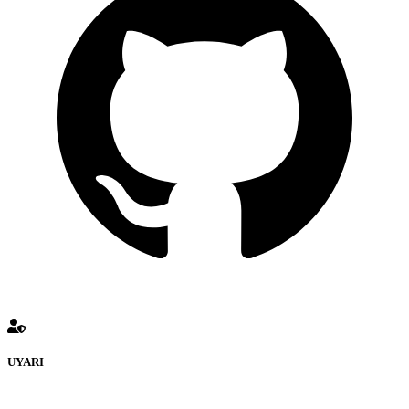
UYARI
defenceturk Forumuna eklenen ve farklı sitelere yönlendiren