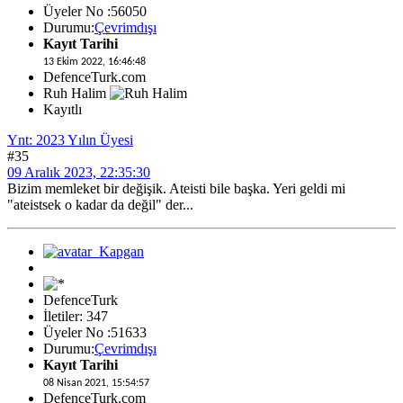
Üyeler No :56050
Durumu:
Çevrimdışı
Kayıt Tarihi
13 Ekim 2022, 16:46:48
DefenceTurk.com
Ruh Halim
Kayıtlı
Ynt: 2023 Yılın Üyesi
#35
09 Aralık 2023, 22:35:30
Bizim memleket bir değişik. Ateisti bile başka. Yeri geldi mi
"ateistsek o kadar da değil" der...
DefenceTurk
İletiler: 347
Üyeler No :51633
Durumu:
Çevrimdışı
Kayıt Tarihi
08 Nisan 2021, 15:54:57
DefenceTurk.com