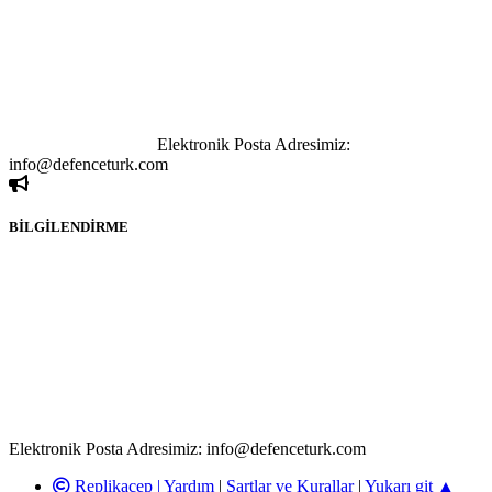
bağlantı adreslerinden (linklerden) www.defenceturk.com sorumlu
tutulamaz. İnternet sitemizde, kaynak ya da bağlantı adresi(link)
göstermeksizin izinsiz bir şekilde yapılan her türlü haber ve bilgi
paylaşımı yasaktır. Forumumuzda izinsiz ve kaynak göstermeksizin
yapılan haber ve bilgi paylaşımlarından sadece eylemi gerçekleştiren
kişi sorumludur. Bu durumun mağduriyet yaratması hâlinde hak
sahibi olan kişi, kişiler ya da kurumların, bizlerle iletişime geçmesini
ivedilikle rica ederiz.
Elektronik Posta Adresimiz:
info@defenceturk.com
BİLGİLENDİRME
Rom ve medya haber sitesi olarak hizmet veren
www.defenceturk.com'
da, 5651 Sayılı Kanunun 8. Maddesine ve
T.C.K'nın 125. Maddesine göre, yapılan gönderi (konu, yorum)
paylaşımlarının tüm sorumluluğu forum üyelerimize aittir.
defenceturk Forumuna iletilecek olan şikayetler, elektronik posta
adresimize gönderildikten en geç üç (3) iş günü içerisinde, ilgili
kanunlar ve yönetmelikler çerçevesinde tarafımızca incelenerek site
yöneticilerimiz tarafından gereken çalışmaların yapılmasının
ardından ilgili kişi ya da kuruma yazılı açıklama yapılacaktır.
Elektronik Posta Adresimiz: info@defenceturk.com
Replikacep |
Yardım
|
Şartlar ve Kurallar
|
Yukarı git ▲