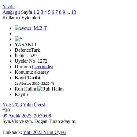
Yazdır
Aşağı git
Sayfa
1
2
3
4
5
6
7
8
9
...
13
Kullanıcı Eylemleri
YASAKLI
DefenceTurk
İletiler: 529
Üyeler No :1272
Durumu:
Çevrimdışı
Konumu: aksaray
Kayıt Tarihi
28 Ağustos 2010, 22:23:48
Ruh Halim
Kayıtlı
Ynt: 2023 Yılın Üyesi
#30
09 Aralık 2023, 20:30:08
Syn.Vls ve syn. Doğan Turan adayim.
Linkback:
Ynt: 2023 Yılın Üyesi