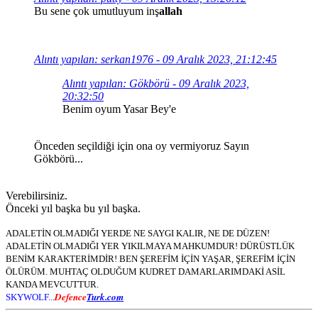
Bu sene çok umutluyum inş
allah
Alıntı yapılan: serkan1976 - 09 Aralık 2023, 21:12:45
Alıntı yapılan: Gökbörü - 09 Aralık 2023,
20:32:50
Benim oyum Yasar Bey'e
Önceden seçildiği için ona oy vermiyoruz Sayın
Gökbörü...
Verebilirsiniz.
Önceki yıl başka bu yıl başka.
ADALETİN OLMADIĞI YERDE NE SAYGI KALIR, NE DE DÜZEN!
ADALETİN OLMADIĞI YER YIKILMAYA MAHKUMDUR! DÜRÜSTLÜK
BENİM KARAKTERİMDİR! BEN ŞEREFİM İÇİN YAŞAR, ŞEREFİM İÇİN
ÖLÜRÜM. MUHTAÇ OLDUĞUM KUDRET DAMARLARIMDAKİ ASİL
KANDA MEVCUTTUR.
Defence
Turk.com
SKYWOLF...