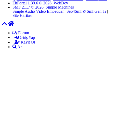
EhPortal 1.39.6 © 2026, WebDev
SMF 2.1.7 © 2026
,
Simple Machines
Simple Audio Video Embedder
|
Seo4Smf © Smf.Gen.Tr
|
Site Haritası
Forum
Giriş Yap
Kayıt Ol
Ara