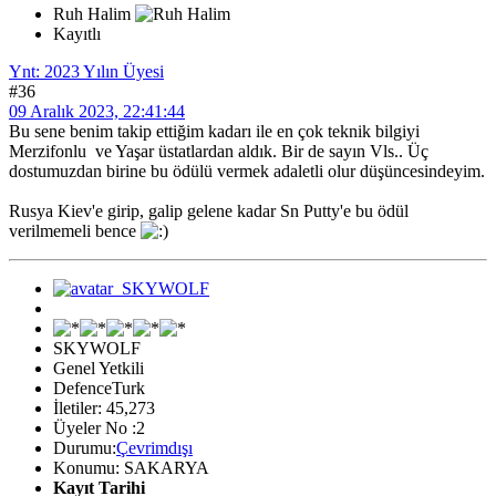
Ruh Halim
Kayıtlı
Ynt: 2023 Yılın Üyesi
#36
09 Aralık 2023, 22:41:44
Bu sene benim takip ettiğim kadarı ile en çok teknik bilgiyi
Merzifonlu ve Yaşar üstatlardan aldık. Bir de sayın Vls.. Üç
dostumuzdan birine bu ödülü vermek adaletli olur düşüncesindeyim.
Rusya Kiev'e girip, galip gelene kadar Sn Putty'e bu ödül
verilmemeli bence
SKYWOLF
Genel Yetkili
DefenceTurk
İletiler: 45,273
Üyeler No :2
Durumu:
Çevrimdışı
Konumu: SAKARYA
Kayıt Tarihi