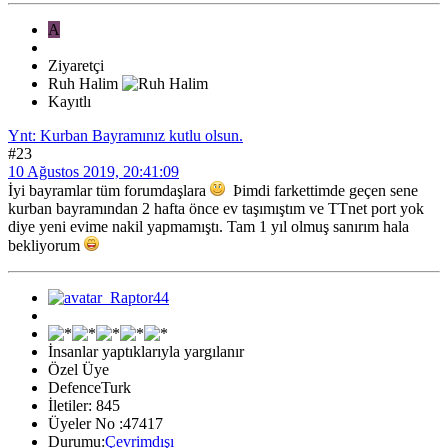
A
Ziyaretçi
Ruh Halim
Kayıtlı
Ynt: Kurban Bayramınız kutlu olsun.
#23
10 Ağustos 2019, 20:41:09
İyi bayramlar tüm forumdaşlara
Þimdi farkettimde geçen sene
kurban bayramından 2 hafta önce ev taşımıştım ve TTnet port yok
diye yeni evime nakil yapmamıştı. Tam 1 yıl olmuş sanırım hala
bekliyorum
İnsanlar yaptıklarıyla yargılanır
Özel Üye
DefenceTurk
İletiler: 845
Üyeler No :47417
Durumu:
Çevrimdışı