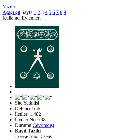
Yazdır
Aşağı git
Sayfa
1
2
3
4
5
6
7
8
9
Kullanıcı Eylemleri
Site Yetkilisi
DefenceTurk
İletiler: 1,482
Üyeler No :798
Durumu:
Çevrimdışı
Kayıt Tarihi
10 Mayıs 2010, 17:32:45