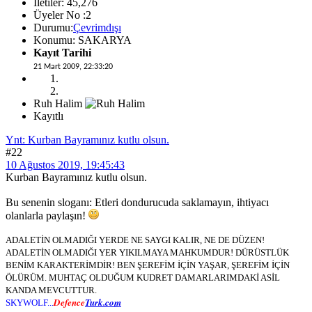
İletiler: 45,276
Üyeler No :2
Durumu:
Çevrimdışı
Konumu: SAKARYA
Kayıt Tarihi
21 Mart 2009, 22:33:20
Ruh Halim
Kayıtlı
Ynt: Kurban Bayramınız kutlu olsun.
#22
10 Ağustos 2019, 19:45:43
Kurban Bayramınız kutlu olsun.
Bu senenin sloganı: Etleri dondurucuda saklamayın, ihtiyacı
olanlarla paylaşın!
ADALETİN OLMADIĞI YERDE NE SAYGI KALIR, NE DE DÜZEN!
ADALETİN OLMADIĞI YER YIKILMAYA MAHKUMDUR! DÜRÜSTLÜK
BENİM KARAKTERİMDİR! BEN ŞEREFİM İÇİN YAŞAR, ŞEREFİM İÇİN
ÖLÜRÜM. MUHTAÇ OLDUĞUM KUDRET DAMARLARIMDAKİ ASİL
KANDA MEVCUTTUR.
Defence
Turk.com
SKYWOLF...