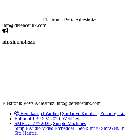
yapılan haber ve bilgi paylaşımlarından sadece eylemi gerçekleştiren
kişi sorumludur. Bu durumun mağduriyet yaratması hâlinde hak
sahibi olan kişi, kişiler ya da kurumların, bizlerle iletişime geçmesini
ivedilikle rica ederiz.
Elektronik Posta Adresimiz:
info@defenceturk.com
BİLGİLENDİRME
Rom ve medya haber sitesi olarak hizmet veren
www.defenceturk.com'
da, 5651 Sayılı Kanunun 8. Maddesine ve
T.C.K'nın 125. Maddesine göre, yapılan gönderi (konu, yorum)
paylaşımlarının tüm sorumluluğu forum üyelerimize aittir.
defenceturk Forumuna iletilecek olan şikayetler, elektronik posta
adresimize gönderildikten en geç üç (3) iş günü içerisinde, ilgili
kanunlar ve yönetmelikler çerçevesinde tarafımızca incelenerek site
yöneticilerimiz tarafından gereken çalışmaların yapılmasının
ardından ilgili kişi ya da kuruma yazılı açıklama yapılacaktır.
Elektronik Posta Adresimiz: info@defenceturk.com
Replikacep |
Yardım
|
Şartlar ve Kurallar
|
Yukarı git ▲
EhPortal 1.39.6 © 2026, WebDev
SMF 2.1.7 © 2026
,
Simple Machines
Simple Audio Video Embedder
|
Seo4Smf © Smf.Gen.Tr
|
Site Haritası