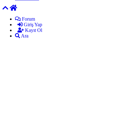
Forum
Giriş Yap
Kayıt Ol
Ara