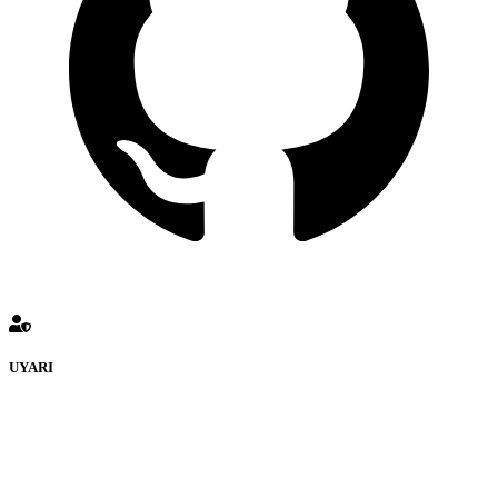
UYARI
defenceturk Forumuna eklenen ve farklı sitelere yönlendiren
bağlantı adreslerinden (linklerden) www.defenceturk.com sorumlu
tutulamaz. İnternet sitemizde, kaynak ya da bağlantı adresi(link)
göstermeksizin izinsiz bir şekilde yapılan her türlü haber ve bilgi
paylaşımı yasaktır. Forumumuzda izinsiz ve kaynak göstermeksizin