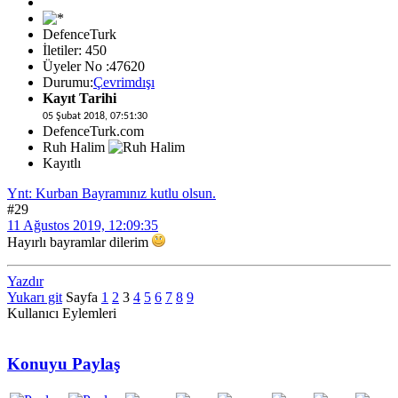
DefenceTurk
İletiler: 450
Üyeler No :47620
Durumu:
Çevrimdışı
Kayıt Tarihi
05 Şubat 2018, 07:51:30
DefenceTurk.com
Ruh Halim
Kayıtlı
Ynt: Kurban Bayramınız kutlu olsun.
#29
11 Ağustos 2019, 12:09:35
Hayırlı bayramlar dilerim
Yazdır
Yukarı git
Sayfa
1
2
3
4
5
6
7
8
9
Kullanıcı Eylemleri
Konuyu Paylaş