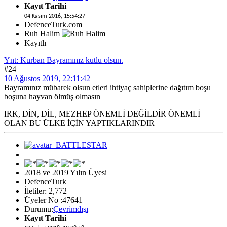
Kayıt Tarihi
04 Kasım 2016, 15:54:27
DefenceTurk.com
Ruh Halim
Kayıtlı
Ynt: Kurban Bayramınız kutlu olsun.
#24
10 Ağustos 2019, 22:11:42
Bayramınız mübarek olsun etleri ihtiyaç sahiplerine dağıtım boşu
boşuna hayvan ölmüş olmasın
IRK, DİN, DİL, MEZHEP ÖNEMLİ DEĞİLDİR ÖNEMLİ
OLAN BU ÜLKE İÇİN YAPTIKLARINDIR
2018 ve 2019 Yılın Üyesi
DefenceTurk
İletiler: 2,772
Üyeler No :47641
Durumu:
Çevrimdışı
Kayıt Tarihi