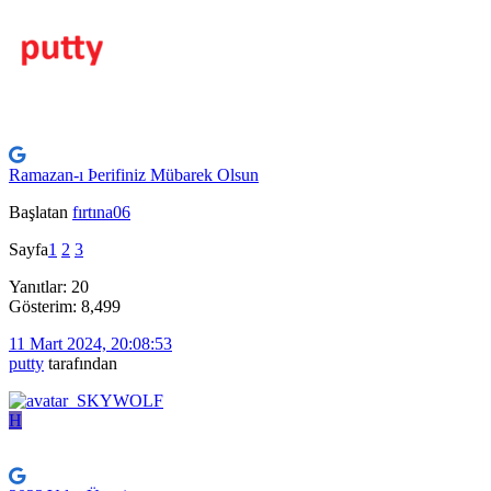
Ramazan-ı Þerifiniz Mübarek Olsun
Başlatan
fırtına06
Sayfa
1
2
3
Yanıtlar: 20
Gösterim: 8,499
11 Mart 2024, 20:08:53
putty
tarafından
H