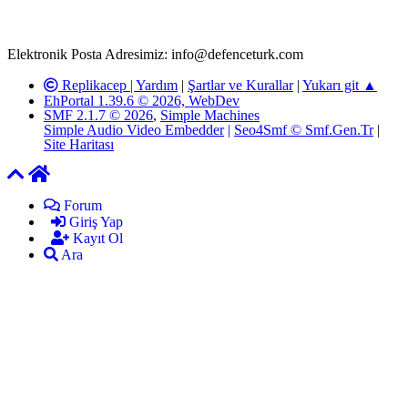
kanunlar ve yönetmelikler çerçevesinde tarafımızca incelenerek site
yöneticilerimiz tarafından gereken çalışmaların yapılmasının
ardından ilgili kişi ya da kuruma yazılı açıklama yapılacaktır.
Elektronik Posta Adresimiz: info@defenceturk.com
Replikacep |
Yardım
|
Şartlar ve Kurallar
|
Yukarı git ▲
EhPortal 1.39.6 © 2026, WebDev
SMF 2.1.7 © 2026
,
Simple Machines
Simple Audio Video Embedder
|
Seo4Smf © Smf.Gen.Tr
|
Site Haritası
Forum
Giriş Yap
Kayıt Ol
Ara