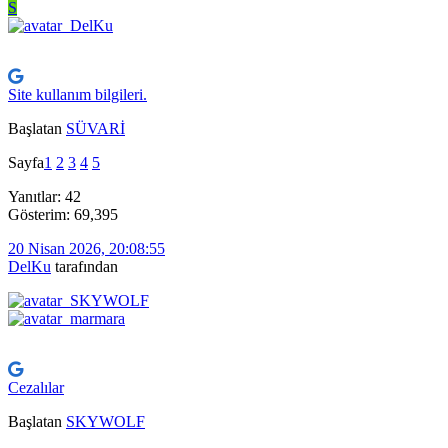
S
Site kullanım bilgileri.
Başlatan
SÜVARİ
Sayfa
1
2
3
4
5
Yanıtlar: 42
Gösterim: 69,395
20 Nisan 2026, 20:08:55
DelKu
tarafından
Cezalılar
Başlatan
SKYWOLF