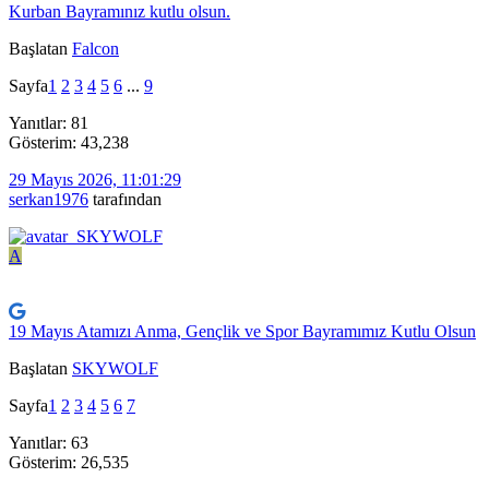
Kurban Bayramınız kutlu olsun.
Başlatan
Falcon
Sayfa
1
2
3
4
5
6
...
9
Yanıtlar: 81
Gösterim: 43,238
29 Mayıs 2026, 11:01:29
serkan1976
tarafından
A
19 Mayıs Atamızı Anma, Gençlik ve Spor Bayramımız Kutlu Olsun
Başlatan
SKYWOLF
Sayfa
1
2
3
4
5
6
7
Yanıtlar: 63
Gösterim: 26,535