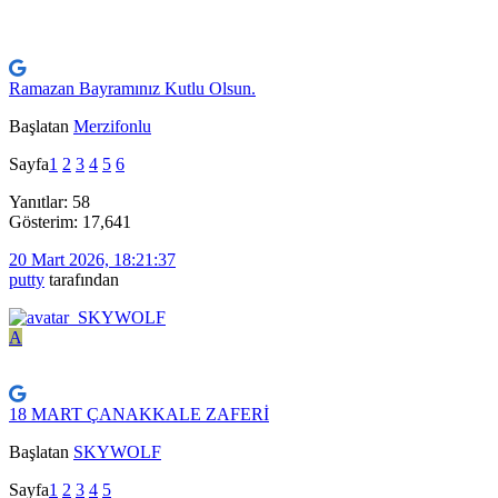
Ramazan Bayramınız Kutlu Olsun.
Başlatan
Merzifonlu
Sayfa
1
2
3
4
5
6
Yanıtlar: 58
Gösterim: 17,641
20 Mart 2026, 18:21:37
putty
tarafından
A
18 MART ÇANAKKALE ZAFERİ
Başlatan
SKYWOLF
Sayfa
1
2
3
4
5