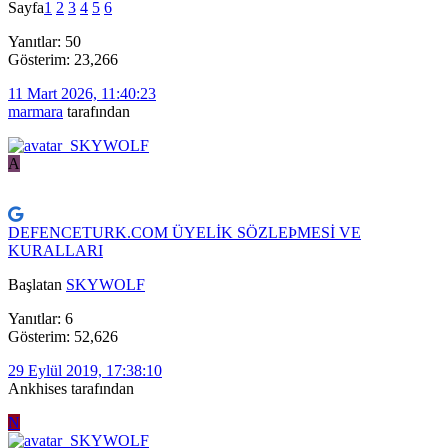
Sayfa
1
2
3
4
5
6
Yanıtlar: 50
Gösterim: 23,266
11 Mart 2026, 11:40:23
marmara
tarafından
A
DEFENCETURK.COM ÜYELİK SÖZLEÞMESİ VE
KURALLARI
Başlatan
SKYWOLF
Yanıtlar: 6
Gösterim: 52,626
29 Eylül 2019, 17:38:10
Ankhises tarafından
N