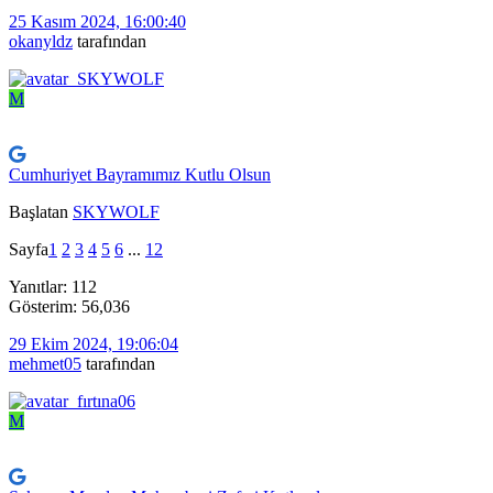
25 Kasım 2024, 16:00:40
okanyldz
tarafından
M
Cumhuriyet Bayramımız Kutlu Olsun
Başlatan
SKYWOLF
Sayfa
1
2
3
4
5
6
...
12
Yanıtlar: 112
Gösterim: 56,036
29 Ekim 2024, 19:06:04
mehmet05
tarafından
M