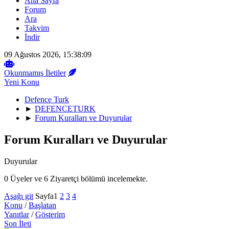
Ana Sayfa
Forum
Ara
Takvim
İndir
09 Ağustos 2026, 15:38:09
Okunmamış İletiler
Yeni Konu
Defence Turk
►
DEFENCETURK
►
Forum Kuralları ve Duyurular
Forum Kuralları ve Duyurular
Duyurular
0 Üyeler ve 6 Ziyaretçi bölümü incelemekte.
Aşağı git
Sayfa
1
2
3
4
Konu
/
Başlatan
Yanıtlar
/
Gösterim
Son İleti