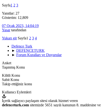
Sayfa
1
2
3
Yanıtlar: 27
Gösterim: 12,809
07 Ocak 2023, 14:04:19
Yasar
tarafından
Yukarı git
Sayfa
1
2
3
4
Defence Turk
►
DEFENCETURK
►
Forum Kuralları ve Duyurular
Anket
Taşınmış Konu
Kilitli Konu
Sabit Konu
Takip ettiğiniz konu
Kullanıcı Eylemleri
İçerik sağlayıcı paylaşım sitesi olarak hizmet veren
defenceturk.com
sitemizde 5651 sayılı kanunun 8. maddesine ve