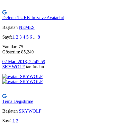
DefenceTURK Imza ve Avatarlari
Başlatan
NEMES
Sayfa
1
2
3
4
5
6
...
8
Yanıtlar: 75
Gösterim: 85,240
02 Mart 2018, 22:45:59
SKYWOLF
tarafından
Tema Değiştirme
Başlatan
SKYWOLF
Sayfa
1
2