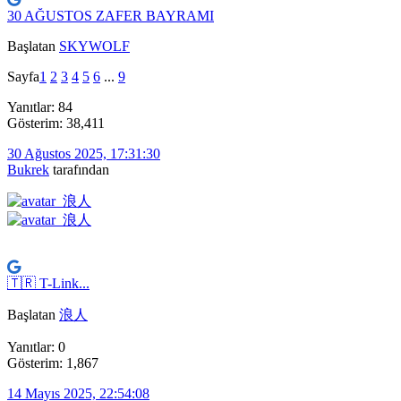
30 AĞUSTOS ZAFER BAYRAMI
Başlatan
SKYWOLF
Sayfa
1
2
3
4
5
6
...
9
Yanıtlar: 84
Gösterim: 38,411
30 Ağustos 2025, 17:31:30
Bukrek
tarafından
🇹🇷 T-Link...
Başlatan
浪人
Yanıtlar: 0
Gösterim: 1,867
14 Mayıs 2025, 22:54:08