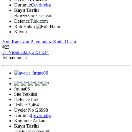
Durumu:
Çevrimdışı
Kayıt Tarihi
28 Haziran 2016, 17:39:44
DefenceTurk.com
Ruh Halim
Kayıtlı
Ynt: Ramazan Bayramınız Kutlu Olsun.
#23
21 Nisan 2023, 22:15:34
İyi bayramlar!
fırtına06
Site Yetkilisi
DefenceTurk
İletiler: 5,464
Üyeler No :26998
Durumu:
Çevrimdışı
Konumu: Ankara
Kayıt Tarihi
12 Şubat 2013, 00:04:58