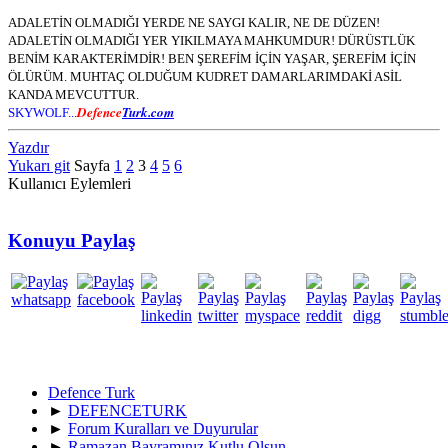
ADALETİN OLMADIĞI YERDE NE SAYGI KALIR, NE DE DÜZEN!
ADALETİN OLMADIĞI YER YIKILMAYA MAHKUMDUR! DÜRÜSTLÜK
BENİM KARAKTERİMDİR! BEN ŞEREFİM İÇİN YAŞAR, ŞEREFİM İÇİN
ÖLÜRÜM. MUHTAÇ OLDUĞUM KUDRET DAMARLARIMDAKİ ASİL
KANDA MEVCUTTUR.
Defence
Turk.com
SKYWOLF...
Yazdır
Yukarı git
Sayfa
1
2
3
4
5
6
Kullanıcı Eylemleri
Konuyu Paylaş
Defence Turk
►
DEFENCETURK
►
Forum Kuralları ve Duyurular
►
Ramazan Bayramınız Kutlu Olsun.