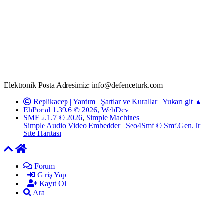
Rom ve medya haber sitesi olarak hizmet veren
www.defenceturk.com'
da, 5651 Sayılı Kanunun 8. Maddesine ve
T.C.K'nın 125. Maddesine göre, yapılan gönderi (konu, yorum)
paylaşımlarının tüm sorumluluğu forum üyelerimize aittir.
defenceturk Forumuna iletilecek olan şikayetler, elektronik posta
adresimize gönderildikten en geç üç (3) iş günü içerisinde, ilgili
kanunlar ve yönetmelikler çerçevesinde tarafımızca incelenerek site
yöneticilerimiz tarafından gereken çalışmaların yapılmasının
ardından ilgili kişi ya da kuruma yazılı açıklama yapılacaktır.
Elektronik Posta Adresimiz: info@defenceturk.com
Replikacep |
Yardım
|
Şartlar ve Kurallar
|
Yukarı git ▲
EhPortal 1.39.6 © 2026, WebDev
SMF 2.1.7 © 2026
,
Simple Machines
Simple Audio Video Embedder
|
Seo4Smf © Smf.Gen.Tr
|
Site Haritası
Forum
Giriş Yap
Kayıt Ol
Ara