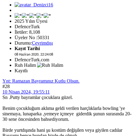
2025 Yılın Üyesi
DefenceTurk
İletiler: 8,108
Üyeler No :50331
Durumu:
Çevrimdışı
Kayıt Tarihi
08 Haziran 2020, 22:24:08
DefenceTurk.com
Ruh Halim
Kayıtlı
Ynt: Ramazan Bayramınız Kutlu Olsun.
#28
10 Nisan 2024, 19:55:11
Sn .Putty bayramlar çocuklara güzel.
Benim çocukluğum aklıma geldi verilen harçlıklarla bowling 'ye
sinemaya, lunaparka ,yemeye içmeye giderdik şunun surasında 20-
30 sene öncesinden bahsediyorum.
Birde yurtdışında hani şu kostüm değişilen veya giyilen cadılar
Bayramı bence bundan bizde de olmalı.