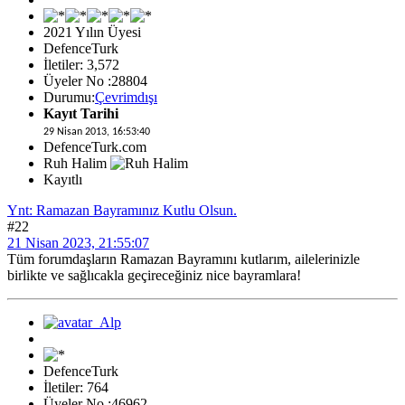
2021 Yılın Üyesi
DefenceTurk
İletiler: 3,572
Üyeler No :28804
Durumu:
Çevrimdışı
Kayıt Tarihi
29 Nisan 2013, 16:53:40
DefenceTurk.com
Ruh Halim
Kayıtlı
Ynt: Ramazan Bayramınız Kutlu Olsun.
#22
21 Nisan 2023, 21:55:07
Tüm forumdaşların Ramazan Bayramını kutlarım, ailelerinizle
birlikte ve sağlıcakla geçireceğiniz nice bayramlara!
DefenceTurk
İletiler: 764
Üyeler No :46962