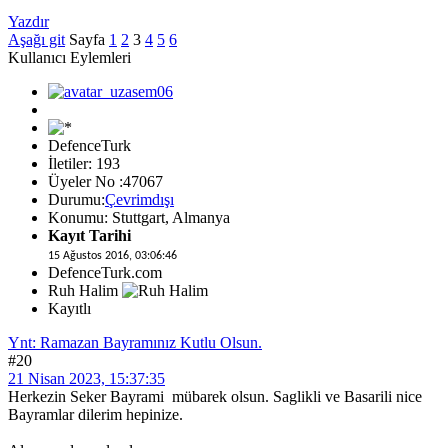
Yazdır
Aşağı git
Sayfa
1
2
3
4
5
6
Kullanıcı Eylemleri
DefenceTurk
İletiler: 193
Üyeler No :47067
Durumu:
Çevrimdışı
Konumu: Stuttgart, Almanya
Kayıt Tarihi
15 Ağustos 2016, 03:06:46
DefenceTurk.com
Ruh Halim
Kayıtlı
Ynt: Ramazan Bayramınız Kutlu Olsun.
#20
21 Nisan 2023, 15:37:35
Herkezin Seker Bayrami mübarek olsun. Saglikli ve Basarili nice
Bayramlar dilerim hepinize.