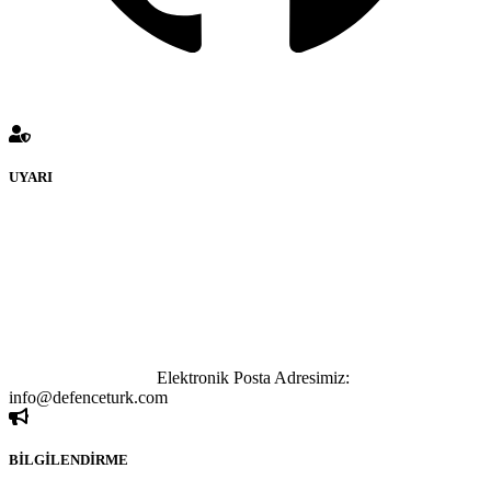
UYARI
defenceturk Forumuna eklenen ve farklı sitelere yönlendiren
bağlantı adreslerinden (linklerden) www.defenceturk.com sorumlu
tutulamaz. İnternet sitemizde, kaynak ya da bağlantı adresi(link)
göstermeksizin izinsiz bir şekilde yapılan her türlü haber ve bilgi
paylaşımı yasaktır. Forumumuzda izinsiz ve kaynak göstermeksizin
yapılan haber ve bilgi paylaşımlarından sadece eylemi gerçekleştiren
kişi sorumludur. Bu durumun mağduriyet yaratması hâlinde hak
sahibi olan kişi, kişiler ya da kurumların, bizlerle iletişime geçmesini
ivedilikle rica ederiz.
Elektronik Posta Adresimiz:
info@defenceturk.com
BİLGİLENDİRME