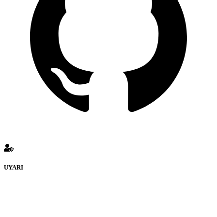
UYARI
defenceturk Forumuna eklenen ve farklı sitelere yönlendiren
bağlantı adreslerinden (linklerden) www.defenceturk.com sorumlu
tutulamaz. İnternet sitemizde, kaynak ya da bağlantı adresi(link)
göstermeksizin izinsiz bir şekilde yapılan her türlü haber ve bilgi