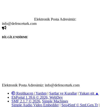
paylaşımı yasaktır. Forumumuzda izinsiz ve kaynak göstermeksizin
yapılan haber ve bilgi paylaşımlarından sadece eylemi gerçekleştiren
kişi sorumludur. Bu durumun mağduriyet yaratması hâlinde hak
sahibi olan kişi, kişiler ya da kurumların, bizlerle iletişime geçmesini
ivedilikle rica ederiz.
Elektronik Posta Adresimiz:
info@defenceturk.com
BİLGİLENDİRME
Rom ve medya haber sitesi olarak hizmet veren
www.defenceturk.com'
da, 5651 Sayılı Kanunun 8. Maddesine ve
T.C.K'nın 125. Maddesine göre, yapılan gönderi (konu, yorum)
paylaşımlarının tüm sorumluluğu forum üyelerimize aittir.
defenceturk Forumuna iletilecek olan şikayetler, elektronik posta
adresimize gönderildikten en geç üç (3) iş günü içerisinde, ilgili
kanunlar ve yönetmelikler çerçevesinde tarafımızca incelenerek site
yöneticilerimiz tarafından gereken çalışmaların yapılmasının
ardından ilgili kişi ya da kuruma yazılı açıklama yapılacaktır.
Elektronik Posta Adresimiz: info@defenceturk.com
Replikacep |
Yardım
|
Şartlar ve Kurallar
|
Yukarı git ▲
EhPortal 1.39.6 © 2026, WebDev
SMF 2.1.7 © 2026
,
Simple Machines
Simple Audio Video Embedder
|
Seo4Smf © Smf.Gen.Tr
|