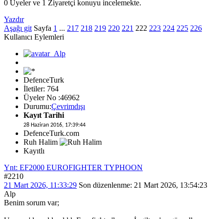
0 Üyeler ve 1 Ziyaretçi konuyu incelemekte.
Yazdır
Aşağı git
Sayfa
1
...
217
218
219
220
221
222
223
224
225
226
Kullanıcı Eylemleri
DefenceTurk
İletiler: 764
Üyeler No :46962
Durumu:
Çevrimdışı
Kayıt Tarihi
28 Haziran 2016, 17:39:44
DefenceTurk.com
Ruh Halim
Kayıtlı
Ynt: EF2000 EUROFIGHTER TYPHOON
#2210
21 Mart 2026, 11:33:29
Son düzenlenme
: 21 Mart 2026, 13:54:23
Alp
Benim sorum var;