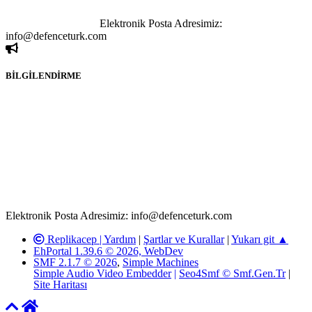
sahibi olan kişi, kişiler ya da kurumların, bizlerle iletişime geçmesini
ivedilikle rica ederiz.
Elektronik Posta Adresimiz:
info@defenceturk.com
BİLGİLENDİRME
Rom ve medya haber sitesi olarak hizmet veren
www.defenceturk.com'
da, 5651 Sayılı Kanunun 8. Maddesine ve
T.C.K'nın 125. Maddesine göre, yapılan gönderi (konu, yorum)
paylaşımlarının tüm sorumluluğu forum üyelerimize aittir.
defenceturk Forumuna iletilecek olan şikayetler, elektronik posta
adresimize gönderildikten en geç üç (3) iş günü içerisinde, ilgili
kanunlar ve yönetmelikler çerçevesinde tarafımızca incelenerek site
yöneticilerimiz tarafından gereken çalışmaların yapılmasının
ardından ilgili kişi ya da kuruma yazılı açıklama yapılacaktır.
Elektronik Posta Adresimiz: info@defenceturk.com
Replikacep |
Yardım
|
Şartlar ve Kurallar
|
Yukarı git ▲
EhPortal 1.39.6 © 2026, WebDev
SMF 2.1.7 © 2026
,
Simple Machines
Simple Audio Video Embedder
|
Seo4Smf © Smf.Gen.Tr
|
Site Haritası