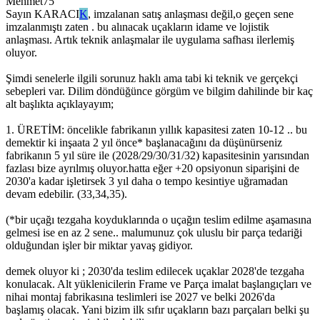
Mehmet75
Sayın
KARACI
K
, imzalanan satış anlaşması değil,o geçen sene
imzalanmıştı zaten . bu alınacak uçakların idame ve lojistik
anlaşması. Artık teknik anlaşmalar ile uygulama safhası ilerlemiş
oluyor.
Şimdi senelerle ilgili sorunuz haklı ama tabi ki teknik ve gerçekçi
sebepleri var. Dilim döndüğünce görgüm ve bilgim dahilinde bir kaç
alt başlıkta açıklayayım;
1. ÜRETİM: öncelikle fabrikanın yıllık kapasitesi zaten 10-12 .. bu
demektir ki inşaata 2 yıl önce* başlanacağını da düşünürseniz
fabrikanın 5 yıl süre ile (2028/29/30/31/32) kapasitesinin yarısından
fazlası bize ayrılmış oluyor.hatta eğer +20 opsiyonun siparişini de
2030'a kadar işletirsek 3 yıl daha o tempo kesintiye uğramadan
devam edebilir. (33,34,35).
(*bir uçağı tezgaha koyduklarında o uçağın teslim edilme aşamasına
gelmesi ise en az 2 sene.. malumunuz çok uluslu bir parça tedariği
olduğundan işler bir miktar yavaş gidiyor.
demek oluyor ki ; 2030'da teslim edilecek uçaklar 2028'de tezgaha
konulacak. Alt yüklenicilerin Frame ve Parça imalat başlangıçları ve
nihai montaj fabrikasına teslimleri ise 2027 ve belki 2026'da
başlamış olacak. Yani bizim ilk sıfır uçakların bazı parçaları belki şu