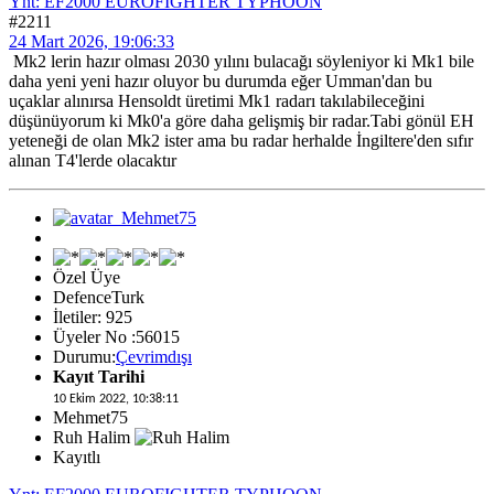
Ynt: EF2000 EUROFIGHTER TYPHOON
#2211
24 Mart 2026, 19:06:33
Mk2 lerin hazır olması 2030 yılını bulacağı söyleniyor ki Mk1 bile
daha yeni yeni hazır oluyor bu durumda eğer Umman'dan bu
uçaklar alınırsa Hensoldt üretimi Mk1 radarı takılabileceğini
düşünüyorum ki Mk0'a göre daha gelişmiş bir radar.Tabi gönül EH
yeteneği de olan Mk2 ister ama bu radar herhalde İngiltere'den sıfır
alınan T4'lerde olacaktır
Özel Üye
DefenceTurk
İletiler: 925
Üyeler No :56015
Durumu:
Çevrimdışı
Kayıt Tarihi
10 Ekim 2022, 10:38:11
Mehmet75
Ruh Halim
Kayıtlı