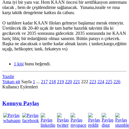
Ama iyi bir yanı var. Hem KAAN öncesi bir sertifikasyon antremanı
olacak , hem de çeşitlendirme sağlanacak. Yunana,israile ve rusa
karşı taktik dengeleme katkısı da cabası.
O tarihlere kadar KAAN filoları gelmeye başlamaz merak etmeyin.
Üretilecek ilk 20-40 uçak ile tam harbe hazırlık takvimi illa ki
gecikecek ve 2035 sonrasına gidecektir. 2035 sonrasında ise KAAN
hariç hhiç bir tedariğimiz olmaz sanırım. Bütün parayı o çekecek.
Başka ne alacaksak o tarihe kadar almak lazım. ( tanker,kargo,eğitim
uçağı, helikopter, tank, fırkateyn vs)
1 kişi
bunu beğendi.
Yazdır
Yukarı git
Sayfa
1
...
217
218
219
220
221
222
223
224
225
226
Kullanıcı Eylemleri
Konuyu Paylaş