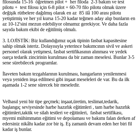
filosunda 15-16 öğretmen pilot + her filoda 2-3 bakım ve test
pilotu + test filosu için 6-8 pilot + 60-70 filo pilotu olmak üzere
değişik rütbelere dağılmış olarak en az 85 ilâ 100 arası pilotu
yetiştirmiş ve her yıl kursa 15-20 kadar teğmen aday alıp bunların en
az 10-12'sini mezun edebiliyor olmamız gerekiyor. Ve daha fazla
sayıda bakım ekibi de eğitilmiş olmalı.
3. LOJİSTİK: Biz kullandığımız uçak tipinin fasbat kapasitesine
sahip olmak isteriz. Dolayısıyla yeterince bakımcının sivil ve askeri
personel olarak yetişmesi, fasbat sertifikasının alınması ve yedek
oarça tedarik zincirinin kurulması da bir zaman meselesi. Bunlar 3-5
sene sürebilecek programlar.
İlaveten bakım tezgahlarının kurulması, hangarların yenilenmesi
veya yeniden inşa edilmesi gibi inşaat meseleleri de var. Bu da ilk
aşamada 1-2 sene sürecek bir meseledir.
Velhasıl yeni bir tipe geçmek; inşaat,üretim, teslimat,tedarik,
başlangıç seviyesinde harbe hazırlık eğitimleri , tam harbe hazırlık
eğitimleri,taktik ve silah testleri ve eğitinleri, fasbat sertifikası,
myemi mühimmatın eğitimi ve depolaması ve bakımı falan derken af
edersiniz nikâhı kadar zor bir iş. Eş zamanlı devam eden her biri fil
kadar iş bunlar.