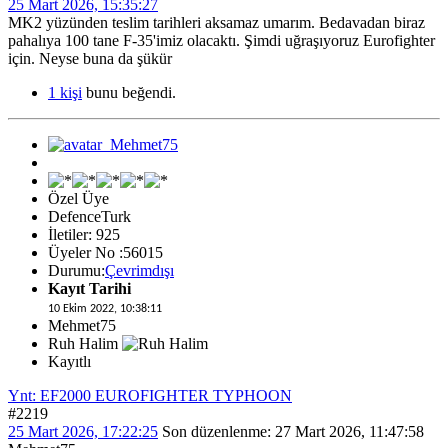
25 Mart 2026, 15:35:27
MK2 yüzünden teslim tarihleri aksamaz umarım. Bedavadan biraz
pahalıya 100 tane F-35'imiz olacaktı. Şimdi uğraşıyoruz Eurofighter
için. Neyse buna da şükür
1 kişi
bunu beğendi.
Özel Üye
DefenceTurk
İletiler: 925
Üyeler No :56015
Durumu:
Çevrimdışı
Kayıt Tarihi
10 Ekim 2022, 10:38:11
Mehmet75
Ruh Halim
Kayıtlı
Ynt: EF2000 EUROFIGHTER TYPHOON
#2219
25 Mart 2026, 17:22:25
Son düzenlenme
: 27 Mart 2026, 11:47:58