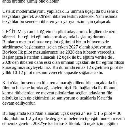
anda üretime girmiş bile olabilir.
Üstelik modernizasyonu yapılacak 12 umman uçağı da bu sene o
tezgahlara girerek 2028'den itibaren teslim edilecek. Yani aslında
tezgahlar bu seneden itibaren yarı yarıya bizim için çalışacak.
2.EĞİTİM: şu an ilk öğretmen pilot adaylarımız İngilterede uzun
sürecek bir eğitici eğitimine ocak ayında başlamış durumda.
Bunların mezun olması ve pilot eğitimini bizim bünyemizde
sürdürmeye başlamamız ise en erken 2027 olarak görüyorum.
Böylece İlk pilot mezunlarımızı ise 2028'den itibaren vereceğiz.
Başlangıçta katardan alınacak 12 uçak ile bu eğitim verilse de ,
2028'den itibaren daha eski olan umman uçakları ile bir eğitim filosu
kuracağımızı söyleyebiliriz. Bu durumda en az 12 öğretmen pilot ile
yıllık 10-12 pilot mezunu verecek kapasite sağlanacaktır.
Katar'dan bu seneden itibaren alınacağı dillendirilen uçaklarla ilk
filonun bu sene kurulacağı söylenmişti. Bu bağlamda ilk filonun
karma rütbelerden ve mevcut pilotlardan seçilen adayların filo
pilotluğu için tip eğitimleri ise sanıyorum o uçaklarla Katar'da
devam ediliyordur.
Bu bağlamda katar'dan alınacak uçak sayısı 24 ise x 1,5 pilot = 36
filo pilotunu 1-2 yıl içinde değişik rütbelerden tip eğitiminden mezun
etmemiz gerekir. 2032'ye kadar ise 3 filoluk 56 uçak için ; eğitim