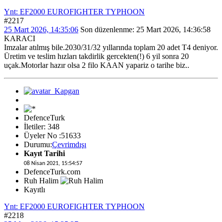
Ynt: EF2000 EUROFIGHTER TYPHOON
#2217
25 Mart 2026, 14:35:06
Son düzenlenme
: 25 Mart 2026, 14:36:58
KARACI
Imzalar atılmış bile.2030/31/32 yıllarında toplam 20 adet T4 deniyor.
Üretim ve teslim hızları takdirlik gercekten(!) 6 yil sonra 20
uçak.Motorlar hazır olsa 2 filo KAAN yapariz o tarihe biz..
DefenceTurk
İletiler: 348
Üyeler No :51633
Durumu:
Çevrimdışı
Kayıt Tarihi
08 Nisan 2021, 15:54:57
DefenceTurk.com
Ruh Halim
Kayıtlı
Ynt: EF2000 EUROFIGHTER TYPHOON
#2218