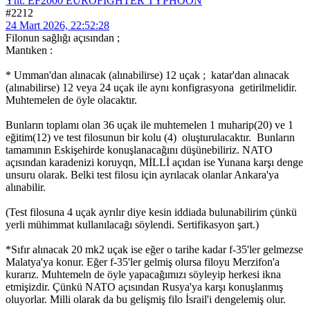
Ynt: EF2000 EUROFIGHTER TYPHOON
#2212
24 Mart 2026, 22:52:28
Filonun sağlığı açısından ;
Mantıken :
* Umman'dan alınacak (alınabilirse) 12 uçak ; katar'dan alınacak
(alınabilirse) 12 veya 24 uçak ile aynı konfigrasyona getirilmelidir.
Muhtemelen de öyle olacaktır.
Bunların toplamı olan 36 uçak ile muhtemelen 1 muharip(20) ve 1
eğitim(12) ve test filosunun bir kolu (4) oluşturulacaktır. Bunların
tamamının Eskişehirde konuşlanacağını düşünebiliriz. NATO
açısından karadenizi koruyqn, MİLLİ açıdan ise Yunana karşı denge
unsuru olarak. Belki test filosu için ayrılacak olanlar Ankara'ya
alınabilir.
(Test filosuna 4 uçak ayrılır diye kesin iddiada bulunabilirim çünkü
yerli mühimmat kullanılacağı söylendi. Sertifikasyon şart.)
*Sıfır alınacak 20 mk2 uçak ise eğer o tarihe kadar f-35'ler gelmezse
Malatya'ya konur. Eğer f-35'ler gelmiş olursa filoyu Merzifon'a
kurarız. Muhtemeln de öyle yapacağımızı söyleyip herkesi ikna
etmişizdir. Çünkü NATO açısından Rusya'ya karşı konuşlanmış
oluyorlar. Milli olarak da bu gelişmiş filo İsrail'i dengelemiş olur.