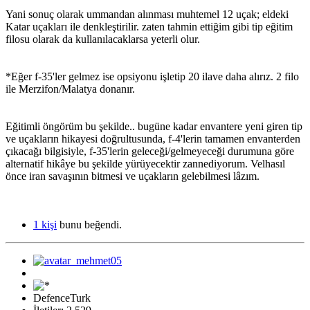
Yani sonuç olarak ummandan alınması muhtemel 12 uçak; eldeki
Katar uçakları ile denkleştirilir. zaten tahmin ettiğim gibi tip eğitim
filosu olarak da kullanılacaklarsa yeterli olur.
*Eğer f-35'ler gelmez ise opsiyonu işletip 20 ilave daha alırız. 2 filo
ile Merzifon/Malatya donanır.
Eğitimli öngörüm bu şekilde.. bugüne kadar envantere yeni giren tip
ve uçakların hikayesi doğrultusunda, f-4'lerin tamamen envanterden
çıkacağı bilgisiyle, f-35'lerin geleceği/gelmeyeceği durumuna göre
alternatif hikâye bu şekilde yürüyecektir zannediyorum. Velhasıl
önce iran savaşının bitmesi ve uçakların gelebilmesi lâzım.
1 kişi
bunu beğendi.
DefenceTurk