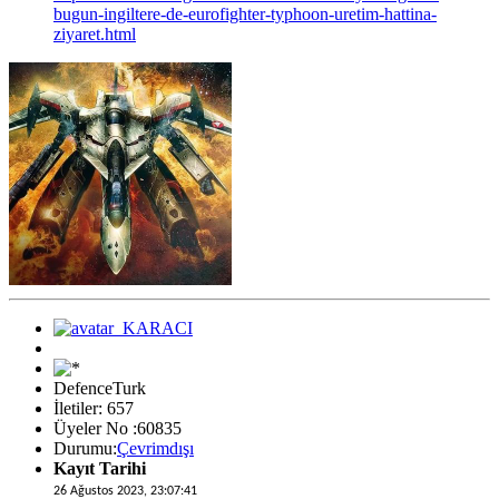
bugun-ingiltere-de-eurofighter-typhoon-uretim-hattina-
ziyaret.html
DefenceTurk
İletiler: 657
Üyeler No :60835
Durumu:
Çevrimdışı
Kayıt Tarihi
26 Ağustos 2023, 23:07:41