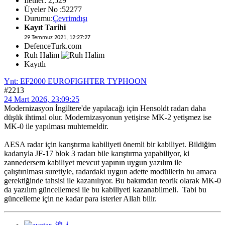
İletiler: 2,529
Üyeler No :52277
Durumu:
Çevrimdışı
Kayıt Tarihi
29 Temmuz 2021, 12:27:27
DefenceTurk.com
Ruh Halim
Kayıtlı
Ynt: EF2000 EUROFIGHTER TYPHOON
#2213
24 Mart 2026, 23:09:25
Modernizasyon İngiltere'de yapılacağı için Hensoldt radarı daha
düşük ihtimal olur. Modernizasyonun yetişirse MK-2 yetişmez ise
MK-0 ile yapılması muhtemeldir.
AESA radar için karıştırma kabiliyeti önemli bir kabiliyet. Bildiğim
kadarıyla JF-17 blok 3 radarı bile karıştırma yapabiliyor, ki
zannedersem kabiliyet mevcut yapının uygun yazılım ile
çalıştırılması suretiyle, radardaki uygun adette modüllerin bu amaca
gerektiğinde tahsisi ile kazanılıyor. Bu bakımdan teorik olarak MK-0
da yazılım güncellemesi ile bu kabiliyeti kazanabilmeli. Tabi bu
güncelleme için ne kadar para isterler Allah bilir.