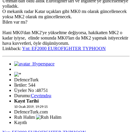
Umman'dan oldu aldık Eurofighter'ları ve İngiltere'ye güncellemeye
yolladık.
O mekanik radar Katar uçakları gibi MK0 mı olarak güncellenecek
yoksa MK2 olarak mı güncellenecek.
Bilen var mı?
Hani MK0'dan MK2'ye yükseltme değiyorsa, hakikatten MK2 o
kadar iyiyse, elinde sonunda MK0'ları da MK2 yapmak istiyecektir
hava kuvvetleri, öyle düşünüyorum.
Linkback:
Ynt: EF2000 EUROFIGHTER TYPHOON
DefenceTurk
İletiler: 544
Üyeler No :48751
Durumu:
Çevrimdışı
Kayıt Tarihi
10 Ocak 2019, 19:29:15
DefenceTurk.com
Ruh Halim
Kayıtlı