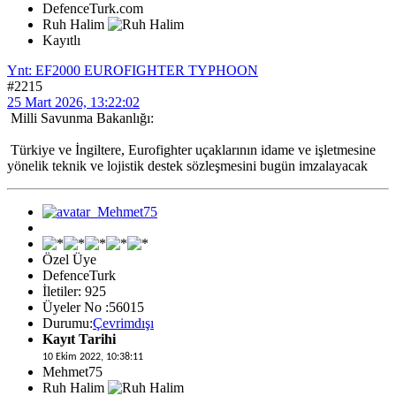
DefenceTurk.com
Ruh Halim
Kayıtlı
Ynt: EF2000 EUROFIGHTER TYPHOON
#2215
25 Mart 2026, 13:22:02
Milli Savunma Bakanlığı:
Türkiye ve İngiltere, Eurofighter uçaklarının idame ve işletmesine
yönelik teknik ve lojistik destek sözleşmesini bugün imzalayacak
Özel Üye
DefenceTurk
İletiler: 925
Üyeler No :56015
Durumu:
Çevrimdışı
Kayıt Tarihi
10 Ekim 2022, 10:38:11
Mehmet75
Ruh Halim