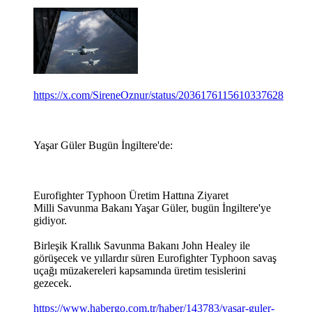
https://x.com/SireneOznur/status/2036176115610337628
Yaşar Güler Bugün İngiltere'de:
Eurofighter Typhoon Üretim Hattına Ziyaret
Milli Savunma Bakanı Yaşar Güler, bugün İngiltere'ye
gidiyor.
Birleşik Krallık Savunma Bakanı John Healey ile
görüşecek ve yıllardır süren Eurofighter Typhoon savaş
uçağı müzakereleri kapsamında üretim tesislerini
gezecek.
https://www.habergo.com.tr/haber/143783/yasar-guler-