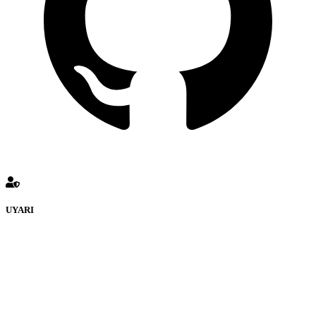
UYARI
defenceturk Forumuna eklenen ve farklı sitelere yönlendiren
bağlantı adreslerinden (linklerden) www.defenceturk.com sorumlu
tutulamaz. İnternet sitemizde, kaynak ya da bağlantı adresi(link)
göstermeksizin izinsiz bir şekilde yapılan her türlü haber ve bilgi
paylaşımı yasaktır. Forumumuzda izinsiz ve kaynak göstermeksizin
yapılan haber ve bilgi paylaşımlarından sadece eylemi gerçekleştiren
kişi sorumludur. Bu durumun mağduriyet yaratması hâlinde hak