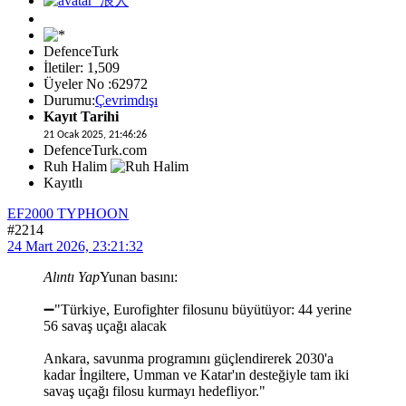
DefenceTurk
İletiler: 1,509
Üyeler No :62972
Durumu:
Çevrimdışı
Kayıt Tarihi
21 Ocak 2025, 21:46:26
DefenceTurk.com
Ruh Halim
Kayıtlı
EF2000 TYPHOON
#2214
24 Mart 2026, 23:21:32
Alıntı Yap
Yunan basını:
➖"Türkiye, Eurofighter filosunu büyütüyor: 44 yerine
56 savaş uçağı alacak
Ankara, savunma programını güçlendirerek 2030'a
kadar İngiltere, Umman ve Katar'ın desteğiyle tam iki
savaş uçağı filosu kurmayı hedefliyor."