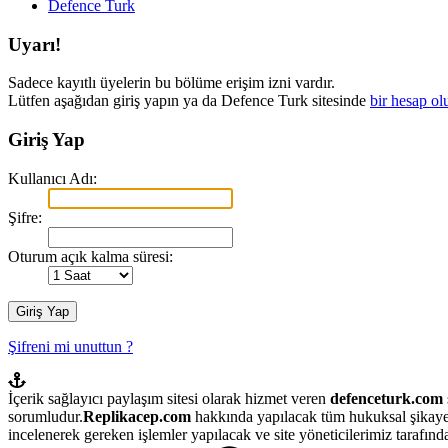
Defence Turk
Uyarı!
Sadece kayıtlı üyelerin bu bölüme erişim izni vardır.
Lütfen aşağıdan giriş yapın ya da Defence Turk sitesinde
bir hesap ol
Giriş Yap
Kullanıcı Adı:
Şifre:
Oturum açık kalma süresi:
Şifreni mi unuttun ?
İçerik sağlayıcı paylaşım sitesi olarak hizmet veren
defenceturk.com
sorumludur.
Replikacep.com
hakkında yapılacak tüm hukuksal şikaye
incelenerek gereken işlemler yapılacak ve site yöneticilerimiz tarafından