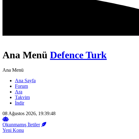
Ana Menü
Defence Turk
Ana Menü
Ana Sayfa
Forum
Ara
Takvim
İndir
08 Ağustos 2026, 19:39:48
Okunmamış İletiler
Yeni Konu