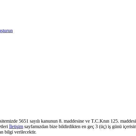
uşturun
sitemizde 5651 sayılı kanunun 8. maddesine ve T.C.Knın 125. maddesine
tleri
İletişim
sayfamızdan bize bildirdikten en geç 3 (üç) iş günü içerisi
 bilgi verilecektir.