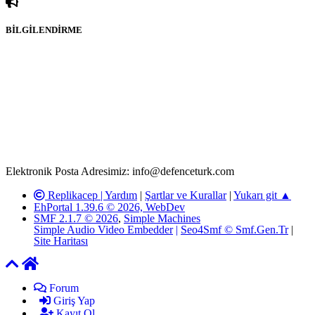
BİLGİLENDİRME
Rom ve medya haber sitesi olarak hizmet veren
www.defenceturk.com'
da, 5651 Sayılı Kanunun 8. Maddesine ve
T.C.K'nın 125. Maddesine göre, yapılan gönderi (konu, yorum)
paylaşımlarının tüm sorumluluğu forum üyelerimize aittir.
defenceturk Forumuna iletilecek olan şikayetler, elektronik posta
adresimize gönderildikten en geç üç (3) iş günü içerisinde, ilgili
kanunlar ve yönetmelikler çerçevesinde tarafımızca incelenerek site
yöneticilerimiz tarafından gereken çalışmaların yapılmasının
ardından ilgili kişi ya da kuruma yazılı açıklama yapılacaktır.
Elektronik Posta Adresimiz: info@defenceturk.com
Replikacep |
Yardım
|
Şartlar ve Kurallar
|
Yukarı git ▲
EhPortal 1.39.6 © 2026, WebDev
SMF 2.1.7 © 2026
,
Simple Machines
Simple Audio Video Embedder
|
Seo4Smf © Smf.Gen.Tr
|
Site Haritası
Forum
Giriş Yap
Kayıt Ol