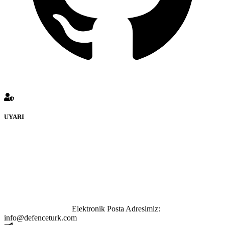
UYARI
defenceturk Forumuna eklenen ve farklı sitelere yönlendiren
bağlantı adreslerinden (linklerden) www.defenceturk.com sorumlu
tutulamaz. İnternet sitemizde, kaynak ya da bağlantı adresi(link)
göstermeksizin izinsiz bir şekilde yapılan her türlü haber ve bilgi
paylaşımı yasaktır. Forumumuzda izinsiz ve kaynak göstermeksizin
yapılan haber ve bilgi paylaşımlarından sadece eylemi gerçekleştiren
kişi sorumludur. Bu durumun mağduriyet yaratması hâlinde hak
sahibi olan kişi, kişiler ya da kurumların, bizlerle iletişime geçmesini
ivedilikle rica ederiz.
Elektronik Posta Adresimiz:
info@defenceturk.com