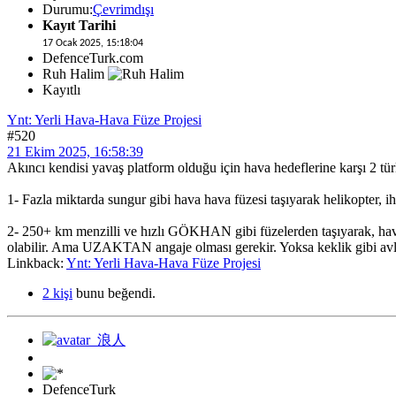
Durumu:
Çevrimdışı
Kayıt Tarihi
17 Ocak 2025, 15:18:04
DefenceTurk.com
Ruh Halim
Kayıtlı
Ynt: Yerli Hava-Hava Füze Projesi
#520
21 Ekim 2025, 16:58:39
Akıncı kendisi yavaş platform olduğu için hava hedeflerine karşı 2 türl
1- Fazla miktarda sungur gibi hava hava füzesi taşıyarak helikopter, iha
2- 250+ km menzilli ve hızlı GÖKHAN gibi füzelerden taşıyarak, hava 
olabilir. Ama UZAKTAN angaje olması gerekir. Yoksa keklik gibi avlan
Linkback:
Ynt: Yerli Hava-Hava Füze Projesi
2 kişi
bunu beğendi.
DefenceTurk