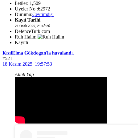
İletiler: 1,509
Üyeler No :62972
Durumu:
Çevrimdışı
Kayıt Tarihi
21 Ocak 2025, 21:46:26
DefenceTurk.com
Ruh Halim
Kayıtlı
𝐊ı𝐳ı𝐥𝐄𝐥𝐦𝐚 𝐆ö𝐤𝐝𝐨𝐠𝐚𝐧'𝐥𝐚 𝐡𝐚𝐯𝐚𝐥𝐚𝐧𝐝ı.
#521
18 Kasım 2025, 19:57:53
Alıntı Yap