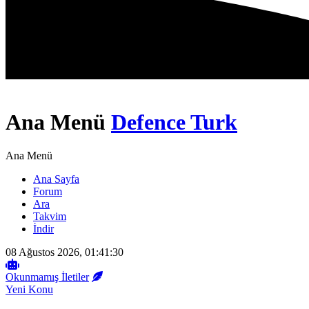
Ana Menü
Defence Turk
Ana Menü
Ana Sayfa
Forum
Ara
Takvim
İndir
08 Ağustos 2026, 01:41:30
Okunmamış İletiler
Yeni Konu