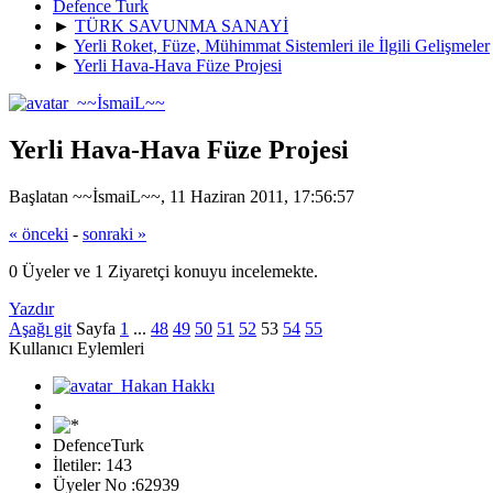
Defence Turk
►
TÜRK SAVUNMA SANAYİ
►
Yerli Roket, Füze, Mühimmat Sistemleri ile İlgili Gelişmeler
►
Yerli Hava-Hava Füze Projesi
Yerli Hava-Hava Füze Projesi
Başlatan ~~İsmaiL~~, 11 Haziran 2011, 17:56:57
« önceki
-
sonraki »
0 Üyeler ve 1 Ziyaretçi konuyu incelemekte.
Yazdır
Aşağı git
Sayfa
1
...
48
49
50
51
52
53
54
55
Kullanıcı Eylemleri
DefenceTurk
İletiler: 143
Üyeler No :62939