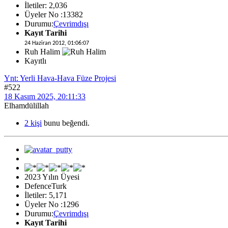
İletiler: 2,036
Üyeler No :13382
Durumu:
Çevrimdışı
Kayıt Tarihi
24 Haziran 2012, 01:06:07
Ruh Halim
Kayıtlı
Ynt: Yerli Hava-Hava Füze Projesi
#522
18 Kasım 2025, 20:11:33
Elhamdülillah
2 kişi
bunu beğendi.
2023 Yılın Üyesi
DefenceTurk
İletiler: 5,171
Üyeler No :1296
Durumu:
Çevrimdışı
Kayıt Tarihi