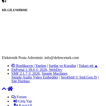
BİLGİLENDİRME
Rom ve medya haber sitesi olarak hizmet veren
www.defenceturk.com'
da, 5651 Sayılı Kanunun 8. Maddesine ve
T.C.K'nın 125. Maddesine göre, yapılan gönderi (konu, yorum)
paylaşımlarının tüm sorumluluğu forum üyelerimize aittir.
defenceturk Forumuna iletilecek olan şikayetler, elektronik posta
adresimize gönderildikten en geç üç (3) iş günü içerisinde, ilgili
kanunlar ve yönetmelikler çerçevesinde tarafımızca incelenerek site
yöneticilerimiz tarafından gereken çalışmaların yapılmasının
ardından ilgili kişi ya da kuruma yazılı açıklama yapılacaktır.
Elektronik Posta Adresimiz: info@defenceturk.com
Replikacep |
Yardım
|
Şartlar ve Kurallar
|
Yukarı git ▲
EhPortal 1.39.6 © 2026, WebDev
SMF 2.1.7 © 2026
,
Simple Machines
Simple Audio Video Embedder
|
Seo4Smf © Smf.Gen.Tr
|
Site Haritası
Forum
Giriş Yap
Kayıt Ol