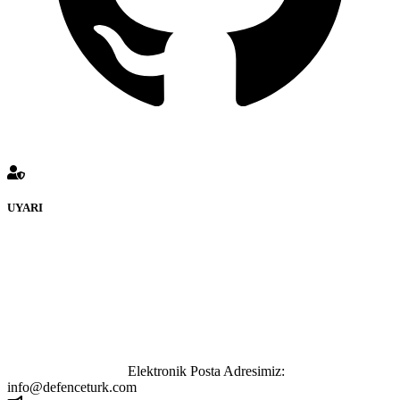
UYARI
defenceturk Forumuna eklenen ve farklı sitelere yönlendiren
bağlantı adreslerinden (linklerden) www.defenceturk.com sorumlu
tutulamaz. İnternet sitemizde, kaynak ya da bağlantı adresi(link)
göstermeksizin izinsiz bir şekilde yapılan her türlü haber ve bilgi
paylaşımı yasaktır. Forumumuzda izinsiz ve kaynak göstermeksizin
yapılan haber ve bilgi paylaşımlarından sadece eylemi gerçekleştiren
kişi sorumludur. Bu durumun mağduriyet yaratması hâlinde hak
sahibi olan kişi, kişiler ya da kurumların, bizlerle iletişime geçmesini
ivedilikle rica ederiz.
Elektronik Posta Adresimiz:
info@defenceturk.com