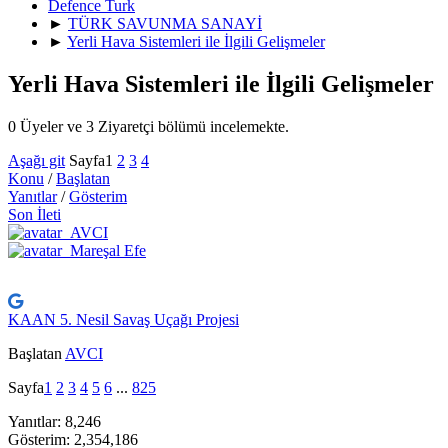
Defence Turk
►
TÜRK SAVUNMA SANAYİ
►
Yerli Hava Sistemleri ile İlgili Gelişmeler
Yerli Hava Sistemleri ile İlgili Gelişmeler
0 Üyeler ve 3 Ziyaretçi bölümü incelemekte.
Aşağı git
Sayfa
1
2
3
4
Konu
/
Başlatan
Yanıtlar
/
Gösterim
Son İleti
KAAN 5. Nesil Savaş Uçağı Projesi
Başlatan
AVCI
Sayfa
1
2
3
4
5
6
...
825
Yanıtlar: 8,246
Gösterim: 2,354,186