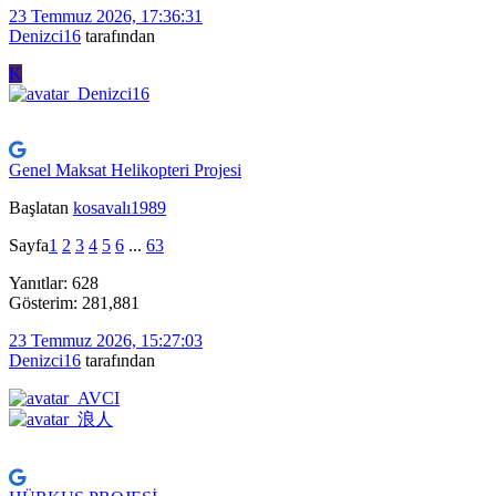
23 Temmuz 2026, 17:36:31
Denizci16
tarafından
K
Genel Maksat Helikopteri Projesi
Başlatan
kosavalı1989
Sayfa
1
2
3
4
5
6
...
63
Yanıtlar: 628
Gösterim: 281,881
23 Temmuz 2026, 15:27:03
Denizci16
tarafından