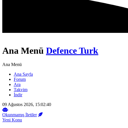
Ana Menü
Defence Turk
Ana Menü
Ana Sayfa
Forum
Ara
Takvim
İndir
09 Ağustos 2026, 15:02:40
Okunmamış İletiler
Yeni Konu