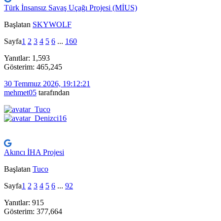
Türk İnsansız Savaş Uçağı Projesi (MİUS)
Başlatan
SKYWOLF
Sayfa
1
2
3
4
5
6
...
160
Yanıtlar: 1,593
Gösterim: 465,245
30 Temmuz 2026, 19:12:21
mehmet05
tarafından
Akıncı İHA Projesi
Başlatan
Tuco
Sayfa
1
2
3
4
5
6
...
92
Yanıtlar: 915
Gösterim: 377,664