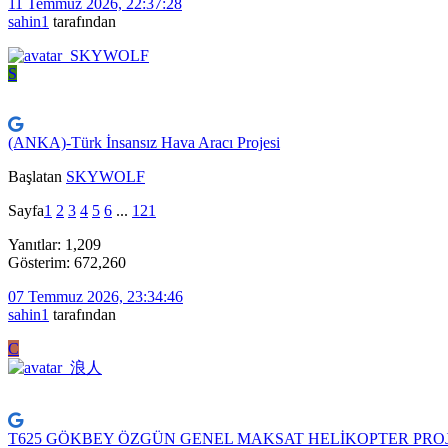
11 Temmuz 2026, 22:37:28
sahin1
tarafından
S
(ANKA)-Türk İnsansız Hava Aracı Projesi
Başlatan
SKYWOLF
Sayfa
1
2
3
4
5
6
...
121
Yanıtlar: 1,209
Gösterim: 672,260
07 Temmuz 2026, 23:34:46
sahin1
tarafından
C
T625 GÖKBEY ÖZGÜN GENEL MAKSAT HELİKOPTER PROJ