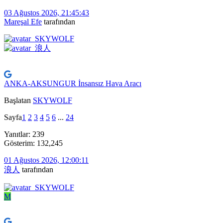
03 Ağustos 2026, 21:45:43
Mareşal Efe
tarafından
ANKA-AKSUNGUR İnsansız Hava Aracı
Başlatan
SKYWOLF
Sayfa
1
2
3
4
5
6
...
24
Yanıtlar: 239
Gösterim: 132,245
01 Ağustos 2026, 12:00:11
浪人
tarafından
M