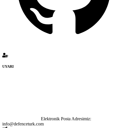
UYARI
defenceturk Forumuna eklenen ve farklı sitelere yönlendiren
bağlantı adreslerinden (linklerden) www.defenceturk.com sorumlu
tutulamaz. İnternet sitemizde, kaynak ya da bağlantı adresi(link)
göstermeksizin izinsiz bir şekilde yapılan her türlü haber ve bilgi
paylaşımı yasaktır. Forumumuzda izinsiz ve kaynak göstermeksizin
yapılan haber ve bilgi paylaşımlarından sadece eylemi gerçekleştiren
kişi sorumludur. Bu durumun mağduriyet yaratması hâlinde hak
sahibi olan kişi, kişiler ya da kurumların, bizlerle iletişime geçmesini
ivedilikle rica ederiz.
Elektronik Posta Adresimiz:
info@defenceturk.com