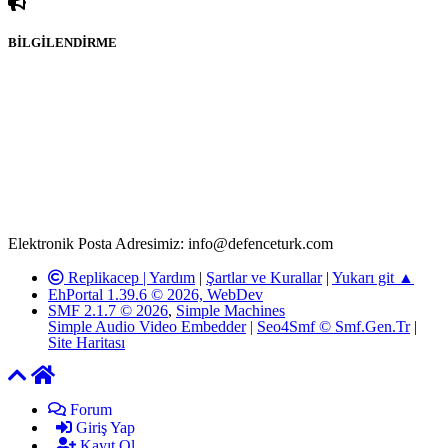
BİLGİLENDİRME
Rom ve medya haber sitesi olarak hizmet veren
www.defenceturk.com'
da, 5651 Sayılı Kanunun 8. Maddesine ve
T.C.K'nın 125. Maddesine göre, yapılan gönderi (konu, yorum)
paylaşımlarının tüm sorumluluğu forum üyelerimize aittir.
defenceturk Forumuna iletilecek olan şikayetler, elektronik posta
adresimize gönderildikten en geç üç (3) iş günü içerisinde, ilgili
kanunlar ve yönetmelikler çerçevesinde tarafımızca incelenerek site
yöneticilerimiz tarafından gereken çalışmaların yapılmasının
ardından ilgili kişi ya da kuruma yazılı açıklama yapılacaktır.
Elektronik Posta Adresimiz: info@defenceturk.com
Replikacep |
Yardım
|
Şartlar ve Kurallar
|
Yukarı git ▲
EhPortal 1.39.6 © 2026, WebDev
SMF 2.1.7 © 2026
,
Simple Machines
Simple Audio Video Embedder
|
Seo4Smf © Smf.Gen.Tr
|
Site Haritası
Forum
Giriş Yap
Kayıt Ol