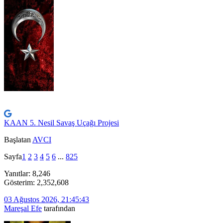
KAAN 5. Nesil Savaş Uçağı Projesi
Başlatan
AVCI
Sayfa
1
2
3
4
5
6
...
825
Yanıtlar: 8,246
Gösterim: 2,352,608
03 Ağustos 2026, 21:45:43
Mareşal Efe
tarafından