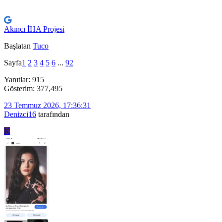
Akıncı İHA Projesi
Başlatan
Tuco
Sayfa
1
2
3
4
5
6
...
92
Yanıtlar: 915
Gösterim: 377,495
23 Temmuz 2026, 17:36:31
Denizci16
tarafından
K