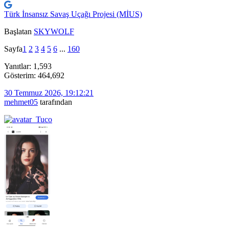
Türk İnsansız Savaş Uçağı Projesi (MİUS)
Başlatan
SKYWOLF
Sayfa
1
2
3
4
5
6
...
160
Yanıtlar: 1,593
Gösterim: 464,692
30 Temmuz 2026, 19:12:21
mehmet05
tarafından