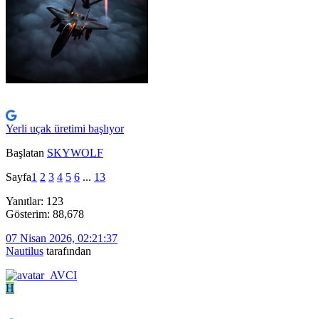
Yerli uçak üretimi başlıyor
Başlatan
SKYWOLF
Sayfa
1
2
3
4
5
6
...
13
Yanıtlar: 123
Gösterim: 88,678
07 Nisan 2026, 02:21:37
Nautilus
tarafından
H