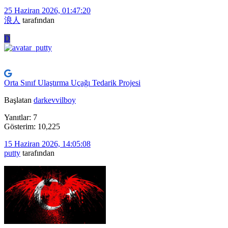
25 Haziran 2026, 01:47:20
浪人
tarafından
D
Orta Sınıf Ulaştırma Uçağı Tedarik Projesi
Başlatan
darkevvilboy
Yanıtlar: 7
Gösterim: 10,225
15 Haziran 2026, 14:05:08
putty
tarafından