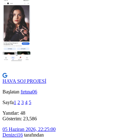
HAVA SOJ PROJESİ
Başlatan
fırtına06
Sayfa
1
2
3
4
5
Yanıtlar: 48
Gösterim: 23,586
05 Haziran 2026, 22:25:00
Denizci16
tarafından