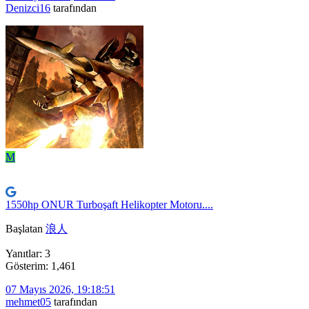
Denizci16
tarafından
M
1550hp ONUR Turboşaft Helikopter Motoru....
Başlatan
浪人
Yanıtlar: 3
Gösterim: 1,461
07 Mayıs 2026, 19:18:51
mehmet05
tarafından