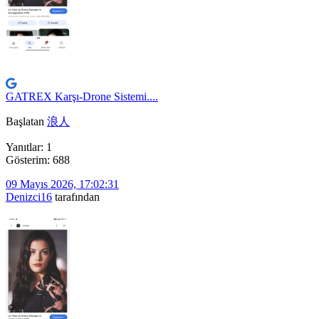
GATREX Karşı-Drone Sistemi....
Başlatan
浪人
Yanıtlar: 1
Gösterim: 688
09 Mayıs 2026, 17:02:31
Denizci16
tarafından