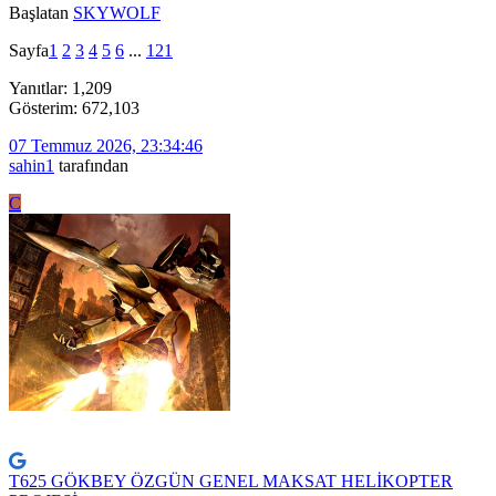
Başlatan
SKYWOLF
Sayfa
1
2
3
4
5
6
...
121
Yanıtlar: 1,209
Gösterim: 672,103
07 Temmuz 2026, 23:34:46
sahin1
tarafından
C
T625 GÖKBEY ÖZGÜN GENEL MAKSAT HELİKOPTER