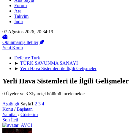
Ana Sayfa
Forum
Ara
Takvim
İndir
07 Ağustos 2026, 20:34:19
Okunmamış İletiler
Yeni Konu
Defence Turk
►
TÜRK SAVUNMA SANAYİ
►
Yerli Hava Sistemleri ile İlgili Gelişmeler
Yerli Hava Sistemleri ile İlgili Gelişmeler
0 Üyeler ve 3 Ziyaretçi bölümü incelemekte.
Aşağı git
Sayfa
1
2
3
4
Konu
/
Başlatan
Yanıtlar
/
Gösterim
Son İleti