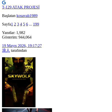
T-129 ATAK PROJESİ
Başlatan
kosavalı1989
Sayfa
1
2
3
4
5
6
...
199
Yanıtlar: 1,982
Gösterim: 944,064
19 Mayıs 2026, 19:17:27
浪人
tarafından