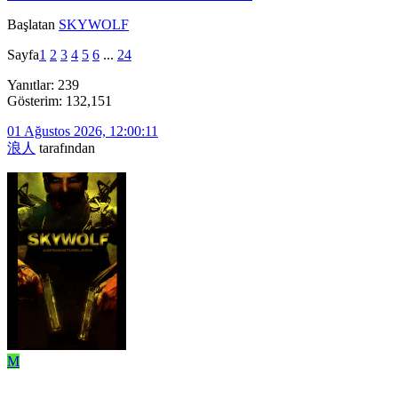
Başlatan
SKYWOLF
Sayfa
1
2
3
4
5
6
...
24
Yanıtlar: 239
Gösterim: 132,151
01 Ağustos 2026, 12:00:11
浪人
tarafından
M