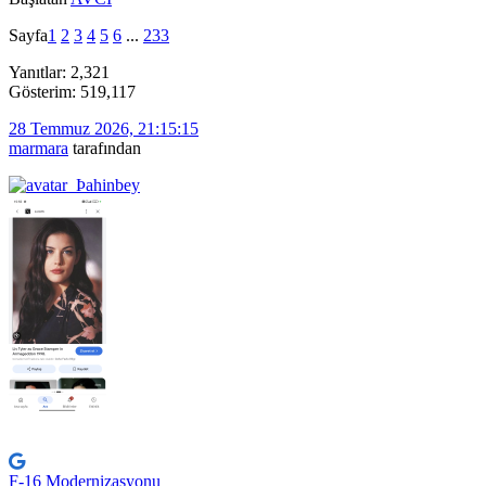
Sayfa
1
2
3
4
5
6
...
233
Yanıtlar: 2,321
Gösterim: 519,117
28 Temmuz 2026, 21:15:15
marmara
tarafından
F-16 Modernizasyonu