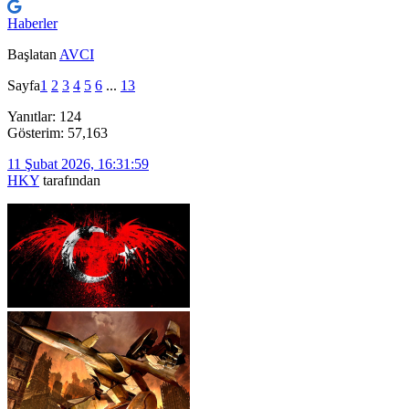
Haberler
Başlatan
AVCI
Sayfa
1
2
3
4
5
6
...
13
Yanıtlar: 124
Gösterim: 57,163
11 Şubat 2026, 16:31:59
HKY
tarafından