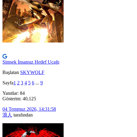
Şimşek İnsansız Hedef Uçağı
Başlatan
SKYWOLF
Sayfa
1
2
3
4
5
6
...
9
Yanıtlar: 84
Gösterim: 40,125
04 Temmuz 2026, 14:31:58
浪人
tarafından