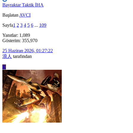
Bayraktar Taktik İHA
Başlatan
AVCI
Sayfa
1
2
3
4
5
6
...
109
Yanıtlar: 1,089
Gösterim: 355,970
25 Haziran 2026, 01:27:22
浪人
tarafından
K