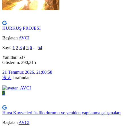
HÜRKUŞ PROJESİ
Başlatan
AVCI
Sayfa
1
2
3
4
5
6
...
54
Yanıtlar: 537
Gösterim: 290,215
21 Temmuz 2026, 21:00:58
浪人
tarafından
S
Hava Kuvvetleri üs filo durumu ve yeniden yapılanma çalışmaları
Başlatan
AVCI