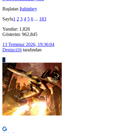
Başlatan
Þahinbey
Sayfa
1
2
3
4
5
6
...
183
Yanıtlar: 1,826
Gösterim: 962,845
13 Temmuz 2026, 19:36:04
Denizci16
tarafından
T