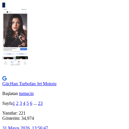
T
GücHan Turbofan Jet Motoru
Başlatan
tumucin
Sayfa
1
2
3
4
5
6
...
23
Yanıtlar: 221
Gösterim: 34,974
31 Mayıs 2026, 13:56:47