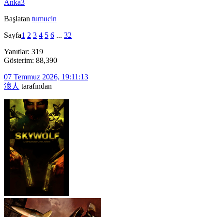
Anka3
Başlatan
tumucin
Sayfa
1
2
3
4
5
6
...
32
Yanıtlar: 319
Gösterim: 88,390
07 Temmuz 2026, 19:11:13
浪人
tarafından