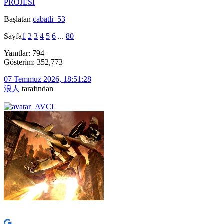
PROJESİ
Başlatan
cabatli_53
Sayfa
1
2
3
4
5
6
...
80
Yanıtlar: 794
Gösterim: 352,773
07 Temmuz 2026, 18:51:28
浪人
tarafından