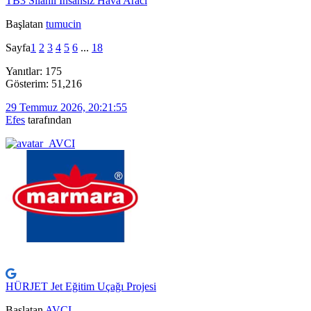
TB3 Silahlı İnsansız Hava Aracı
Başlatan
tumucin
Sayfa
1
2
3
4
5
6
...
18
Yanıtlar: 175
Gösterim: 51,216
29 Temmuz 2026, 20:21:55
Efes
tarafından
HÜRJET Jet Eğitim Uçağı Projesi
Başlatan
AVCI