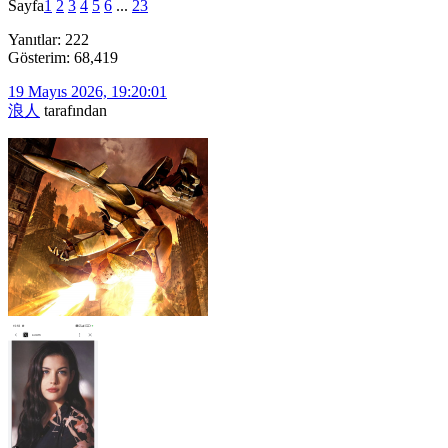
Sayfa
1
2
3
4
5
6
...
23
Yanıtlar: 222
Gösterim: 68,419
19 Mayıs 2026, 19:20:01
浪人
tarafından