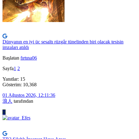
Dünyanın en iyi üç sesaltı rüzgâr tünelinden biri olacak tesisin
imzaları atıldı
Başlatan
fırtına06
Sayfa
1
2
Yanıtlar: 15
Gösterim: 10,368
01 Ağustos 2026, 12:11:36
浪人
tarafından
T