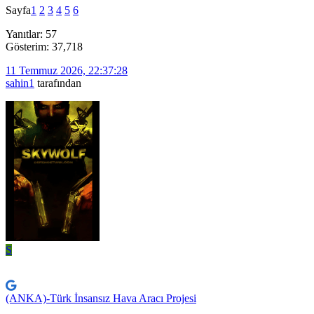
Sayfa
1
2
3
4
5
6
Yanıtlar: 57
Gösterim: 37,718
11 Temmuz 2026, 22:37:28
sahin1
tarafından
S
(ANKA)-Türk İnsansız Hava Aracı Projesi