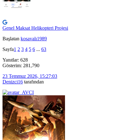
Genel Maksat Helikopteri Projesi
Başlatan
kosavalı1989
Sayfa
1
2
3
4
5
6
...
63
Yanıtlar: 628
Gösterim: 281,790
23 Temmuz 2026, 15:27:03
Denizci16
tarafından