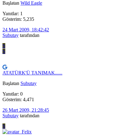
Başlatan
Wild Eagle
Yanıtlar: 1
Gösterim: 5,235
24 Mart 2009, 18:42:42
Subutay
tarafından
S
S
ATATÜRK'Ü TANIMAK......
Başlatan
Subutay
Yanıtlar: 0
Gösterim: 4,471
26 Mart 2009, 21:28:45
Subutay
tarafından
S