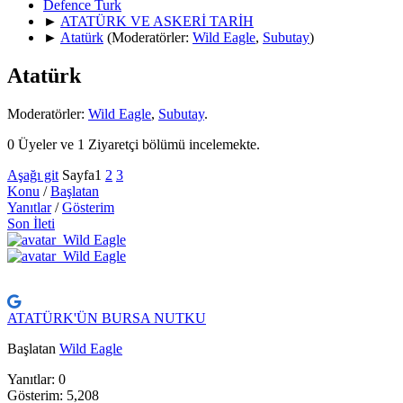
Defence Turk
►
ATATÜRK VE ASKERİ TARİH
►
Atatürk
(Moderatörler:
Wild Eagle
,
Subutay
)
Atatürk
Moderatörler:
Wild Eagle
,
Subutay
.
0 Üyeler ve 1 Ziyaretçi bölümü incelemekte.
Aşağı git
Sayfa
1
2
3
Konu
/
Başlatan
Yanıtlar
/
Gösterim
Son İleti
ATATÜRK'ÜN BURSA NUTKU
Başlatan
Wild Eagle
Yanıtlar: 0
Gösterim: 5,208