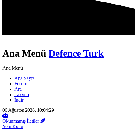
Ana Menü
Defence Turk
Ana Menü
Ana Sayfa
Forum
Ara
Takvim
İndir
06 Ağustos 2026, 10:04:29
Okunmamış İletiler
Yeni Konu