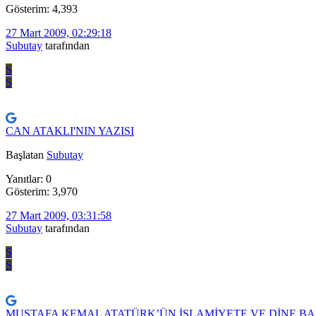
Gösterim: 4,393
27 Mart 2009, 02:29:18
Subutay
tarafından
S
S
CAN ATAKLI'NIN YAZISI
Başlatan
Subutay
Yanıtlar: 0
Gösterim: 3,970
27 Mart 2009, 03:31:58
Subutay
tarafından
S
S
MUSTAFA KEMAL ATATÜRK’ÜN İSLAMİYETE VE DİNE BAK