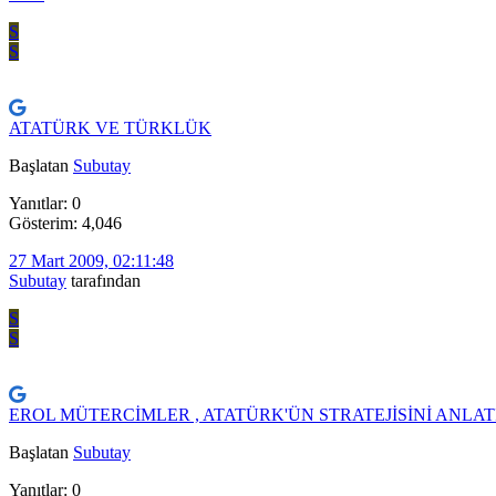
S
S
ATATÜRK VE TÜRKLÜK
Başlatan
Subutay
Yanıtlar: 0
Gösterim: 4,046
27 Mart 2009, 02:11:48
Subutay
tarafından
S
S
EROL MÜTERCİMLER , ATATÜRK'ÜN STRATEJİSİNİ ANLATI
Başlatan
Subutay
Yanıtlar: 0