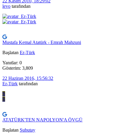
22 Kasım 2010, 18:29:02
levo
tarafından
Mustafa Kemal Atatürk - Emrah Mahzuni
Başlatan
Er-Türk
Yanıtlar: 0
Gösterim: 3,809
22 Haziran 2016, 15:56:32
Er-Türk
tarafından
S
S
ATATÜRK'TEN NAPOLYON'A ÖVGÜ
Başlatan
Subutay