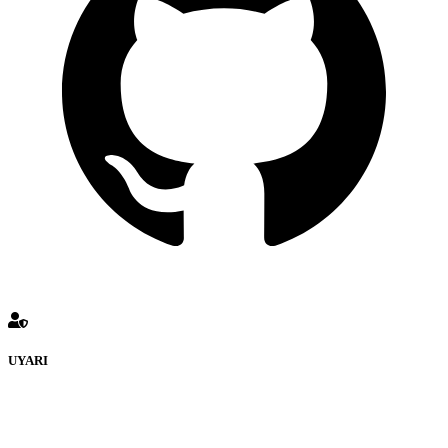
UYARI
defenceturk Forumuna eklenen ve farklı sitelere yönlendiren
bağlantı adreslerinden (linklerden) www.defenceturk.com sorumlu
tutulamaz. İnternet sitemizde, kaynak ya da bağlantı adresi(link)