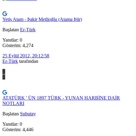
Yetiş Atam - Þakir Metlioğlu (Atama Þiir)
Başlatan
Er-Türk
Yanıtlar: 0
Gösterim: 4,274
25 Eylül 2012, 20:12:58
Er-Türk
tarafından
S
S
ATATÜRK ' ÜN 1897 TÜRK - YUNAN HARBİNE DAİR
NOTLARI
Başlatan
Subutay
Yanıtlar: 0
Gösterim: 4,446