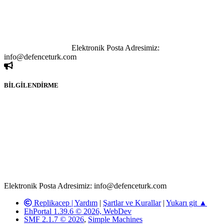
göstermeksizin izinsiz bir şekilde yapılan her türlü haber ve bilgi
paylaşımı yasaktır. Forumumuzda izinsiz ve kaynak göstermeksizin
yapılan haber ve bilgi paylaşımlarından sadece eylemi gerçekleştiren
kişi sorumludur. Bu durumun mağduriyet yaratması hâlinde hak
sahibi olan kişi, kişiler ya da kurumların, bizlerle iletişime geçmesini
ivedilikle rica ederiz.
Elektronik Posta Adresimiz:
info@defenceturk.com
BİLGİLENDİRME
Rom ve medya haber sitesi olarak hizmet veren
www.defenceturk.com'
da, 5651 Sayılı Kanunun 8. Maddesine ve
T.C.K'nın 125. Maddesine göre, yapılan gönderi (konu, yorum)
paylaşımlarının tüm sorumluluğu forum üyelerimize aittir.
defenceturk Forumuna iletilecek olan şikayetler, elektronik posta
adresimize gönderildikten en geç üç (3) iş günü içerisinde, ilgili
kanunlar ve yönetmelikler çerçevesinde tarafımızca incelenerek site
yöneticilerimiz tarafından gereken çalışmaların yapılmasının
ardından ilgili kişi ya da kuruma yazılı açıklama yapılacaktır.
Elektronik Posta Adresimiz: info@defenceturk.com
Replikacep |
Yardım
|
Şartlar ve Kurallar
|
Yukarı git ▲
EhPortal 1.39.6 © 2026, WebDev
SMF 2.1.7 © 2026
,
Simple Machines