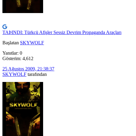
TAÞINDI: Türkçü Afişler Sessiz Devrim Propaganda Araçları
Başlatan
SKYWOLF
Yanıtlar: 0
Gösterim: 4,612
25 Ağustos 2009, 21:38:37
SKYWOLF
tarafından