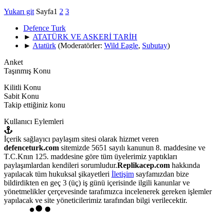
Yukarı git
Sayfa
1
2
3
Defence Turk
►
ATATÜRK VE ASKERİ TARİH
►
Atatürk
(Moderatörler:
Wild Eagle
,
Subutay
)
Anket
Taşınmış Konu
Kilitli Konu
Sabit Konu
Takip ettiğiniz konu
Kullanıcı Eylemleri
İçerik sağlayıcı paylaşım sitesi olarak hizmet veren
defenceturk.com
sitemizde 5651 sayılı kanunun 8. maddesine ve
T.C.Knın 125. maddesine göre tüm üyelerimiz yaptıkları
paylaşımlardan kendileri sorumludur.
Replikacep.com
hakkında
yapılacak tüm hukuksal şikayetleri
İletişim
sayfamızdan bize
bildirdikten en geç 3 (üç) iş günü içerisinde ilgili kanunlar ve
yönetmelikler çerçevesinde tarafımızca incelenerek gereken işlemler
yapılacak ve site yöneticilerimiz tarafından bilgi verilecektir.