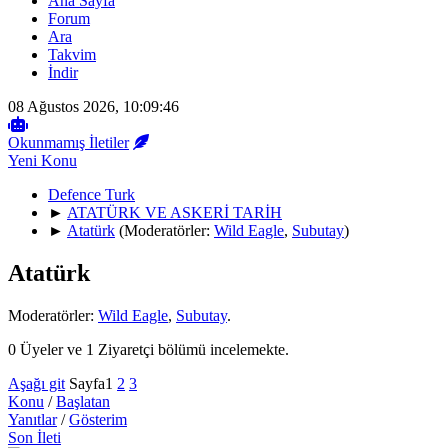
Ana Sayfa
Forum
Ara
Takvim
İndir
08 Ağustos 2026, 10:09:46
Okunmamış İletiler
Yeni Konu
Defence Turk
►
ATATÜRK VE ASKERİ TARİH
►
Atatürk
(Moderatörler:
Wild Eagle
,
Subutay
)
Atatürk
Moderatörler:
Wild Eagle
,
Subutay
.
0 Üyeler ve 1 Ziyaretçi bölümü incelemekte.
Aşağı git
Sayfa
1
2
3
Konu
/
Başlatan
Yanıtlar
/
Gösterim
Son İleti