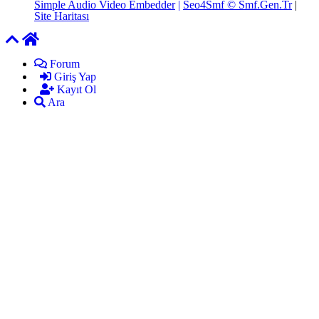
Simple Audio Video Embedder
|
Seo4Smf © Smf.Gen.Tr
|
Site Haritası
Forum
Giriş Yap
Kayıt Ol
Ara