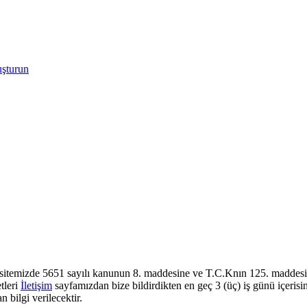
uşturun
sitemizde 5651 sayılı kanunun 8. maddesine ve T.C.Knın 125. maddesine
tleri
İletişim
sayfamızdan bize bildirdikten en geç 3 (üç) iş günü içerisi
 bilgi verilecektir.