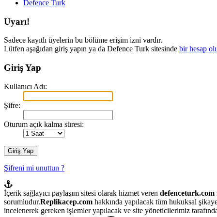
Defence Turk
Uyarı!
Sadece kayıtlı üyelerin bu bölüme erişim izni vardır.
Lütfen aşağıdan giriş yapın ya da Defence Turk sitesinde
bir hesap ol
Giriş Yap
Kullanıcı Adı:
Şifre:
Oturum açık kalma süresi:
Şifreni mi unuttun ?
İçerik sağlayıcı paylaşım sitesi olarak hizmet veren
defenceturk.com
sorumludur.
Replikacep.com
hakkında yapılacak tüm hukuksal şikaye
incelenerek gereken işlemler yapılacak ve site yöneticilerimiz tarafından