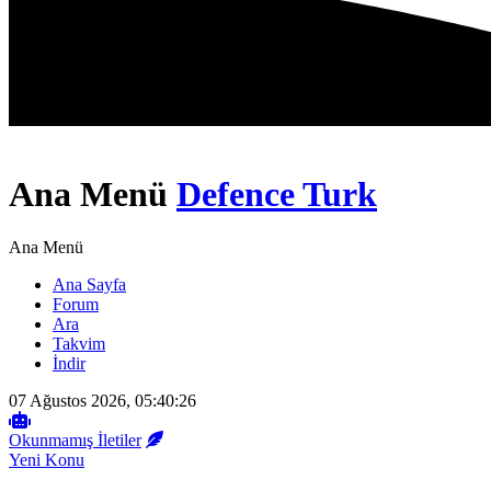
Ana Menü
Defence Turk
Ana Menü
Ana Sayfa
Forum
Ara
Takvim
İndir
07 Ağustos 2026, 05:40:26
Okunmamış İletiler
Yeni Konu