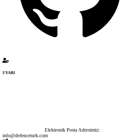
UYARI
defenceturk Forumuna eklenen ve farklı sitelere yönlendiren
bağlantı adreslerinden (linklerden) www.defenceturk.com sorumlu
tutulamaz. İnternet sitemizde, kaynak ya da bağlantı adresi(link)
göstermeksizin izinsiz bir şekilde yapılan her türlü haber ve bilgi
paylaşımı yasaktır. Forumumuzda izinsiz ve kaynak göstermeksizin
yapılan haber ve bilgi paylaşımlarından sadece eylemi gerçekleştiren
kişi sorumludur. Bu durumun mağduriyet yaratması hâlinde hak
sahibi olan kişi, kişiler ya da kurumların, bizlerle iletişime geçmesini
ivedilikle rica ederiz.
Elektronik Posta Adresimiz:
info@defenceturk.com