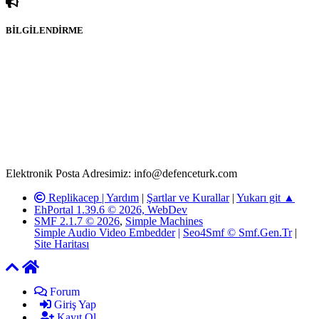
BİLGİLENDİRME
Rom ve medya haber sitesi olarak hizmet veren
www.defenceturk.com'
da, 5651 Sayılı Kanunun 8. Maddesine ve
T.C.K'nın 125. Maddesine göre, yapılan gönderi (konu, yorum)
paylaşımlarının tüm sorumluluğu forum üyelerimize aittir.
defenceturk Forumuna iletilecek olan şikayetler, elektronik posta
adresimize gönderildikten en geç üç (3) iş günü içerisinde, ilgili
kanunlar ve yönetmelikler çerçevesinde tarafımızca incelenerek site
yöneticilerimiz tarafından gereken çalışmaların yapılmasının
ardından ilgili kişi ya da kuruma yazılı açıklama yapılacaktır.
Elektronik Posta Adresimiz: info@defenceturk.com
Replikacep |
Yardım
|
Şartlar ve Kurallar
|
Yukarı git ▲
EhPortal 1.39.6 © 2026, WebDev
SMF 2.1.7 © 2026
,
Simple Machines
Simple Audio Video Embedder
|
Seo4Smf © Smf.Gen.Tr
|
Site Haritası
Forum
Giriş Yap
Kayıt Ol