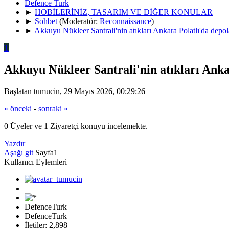
Defence Turk
►
HOBİLERİNİZ, TASARIM VE DİĞER KONULAR
►
Sohbet
(Moderatör:
Reconnaissance
)
►
Akkuyu Nükleer Santrali'nin atıkları Ankara Polatlı'da depo
T
Akkuyu Nükleer Santrali'nin atıkları Anka
Başlatan tumucin, 29 Mayıs 2026, 00:29:26
« önceki
-
sonraki »
0 Üyeler ve 1 Ziyaretçi konuyu incelemekte.
Yazdır
Aşağı git
Sayfa
1
Kullanıcı Eylemleri
DefenceTurk
DefenceTurk
İletiler: 2,898