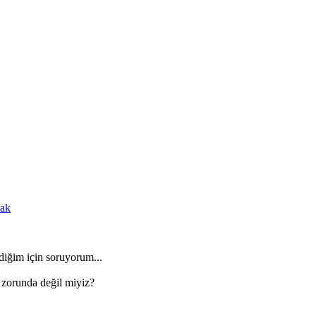
cak
iğim için soruyorum...
k zorunda değil miyiz?