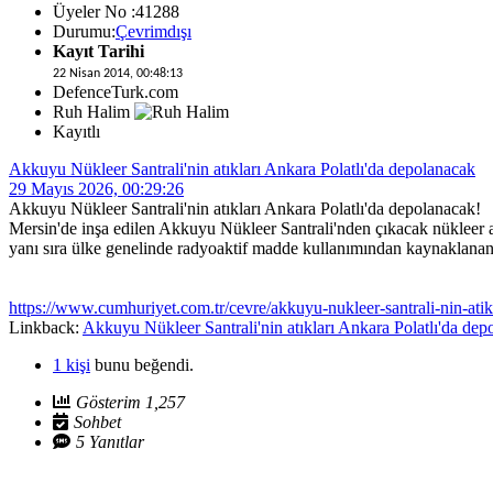
Üyeler No :41288
Durumu:
Çevrimdışı
Kayıt Tarihi
22 Nisan 2014, 00:48:13
DefenceTurk.com
Ruh Halim
Kayıtlı
Akkuyu Nükleer Santrali'nin atıkları Ankara Polatlı'da depolanacak
29 Mayıs 2026, 00:29:26
Akkuyu Nükleer Santrali'nin atıkları Ankara Polatlı'da depolanacak!
Mersin'de inşa edilen Akkuyu Nükleer Santrali'nden çıkacak nükleer at
yanı sıra ülke genelinde radyoaktif madde kullanımından kaynaklanan 
https://www.cumhuriyet.com.tr/cevre/akkuyu-nukleer-santrali-nin-ati
Linkback:
Akkuyu Nükleer Santrali'nin atıkları Ankara Polatlı'da dep
1 kişi
bunu beğendi.
Gösterim 1,257
Sohbet
5 Yanıtlar