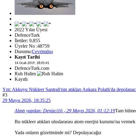
2022 Yılın Üyesi
DefenceTurk
İletiler: 9,855
Üyeler No :48759
Durumu:
Çevrimdışı
Kayıt Tarihi
14 Ocak 2019, 18:05:41
DefenceTurk.com
Ruh Halim
Kayıtlı
Ynt: Akkuyu Nükleer Santrali'nin atıkları Ankara Polatlı'da depolana
#3
29 Mayıs 2026, 18:35:25
Alıntı yapılan: Denizci16 - 29 Mayıs 2026, 01:12:19
Tam bilmed
Bu nükleer atıkları uluslararası atom enerjisi kurumu'na verme
Yada onların gözetiminde mi? Depolayacağız