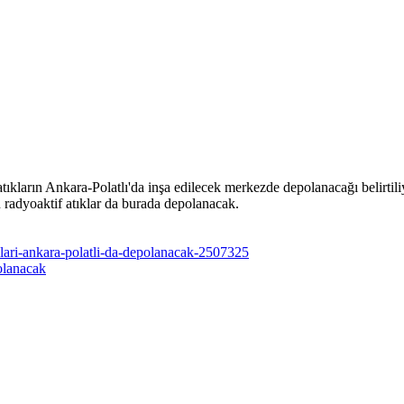
ıkların Ankara-Polatlı'da inşa edilecek merkezde depolanacağı belirtili
radyoaktif atıklar da burada depolanacak.
klari-ankara-polatli-da-depolanacak-2507325
olanacak