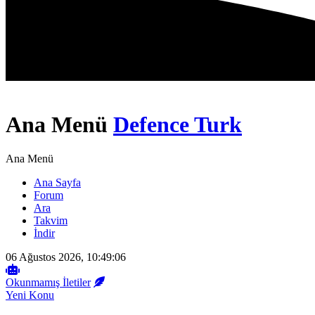
Ana Menü
Defence Turk
Ana Menü
Ana Sayfa
Forum
Ara
Takvim
İndir
06 Ağustos 2026, 10:49:06
Okunmamış İletiler
Yeni Konu