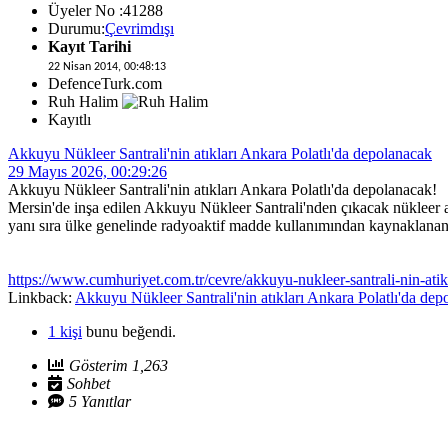
Üyeler No :41288
Durumu:
Çevrimdışı
Kayıt Tarihi
22 Nisan 2014, 00:48:13
DefenceTurk.com
Ruh Halim
Kayıtlı
Akkuyu Nükleer Santrali'nin atıkları Ankara Polatlı'da depolanacak
29 Mayıs 2026, 00:29:26
Akkuyu Nükleer Santrali'nin atıkları Ankara Polatlı'da depolanacak!
Mersin'de inşa edilen Akkuyu Nükleer Santrali'nden çıkacak nükleer at
yanı sıra ülke genelinde radyoaktif madde kullanımından kaynaklanan 
https://www.cumhuriyet.com.tr/cevre/akkuyu-nukleer-santrali-nin-ati
Linkback:
Akkuyu Nükleer Santrali'nin atıkları Ankara Polatlı'da dep
1 kişi
bunu beğendi.
Gösterim 1,263
Sohbet
5 Yanıtlar