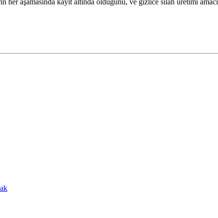
n her aşamasinda kayıt altında olduğunu, ve gizlice silah üretimi amacı
cak