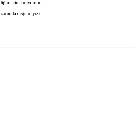
iğim için soruyorum...
k zorunda değil miyiz?