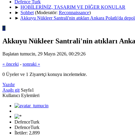
Defence Turk
►
HOBİLERİNİZ, TASARIM VE DİĞER KONULAR
►
Sohbet
(Moderatör:
Reconnaissance
)
►
Akkuyu Nükleer Santrali'nin atıkları Ankara Polatlı'da depo
T
Akkuyu Nükleer Santrali'nin atıkları Anka
Başlatan tumucin, 29 Mayıs 2026, 00:29:26
« önceki
-
sonraki »
0 Üyeler ve 1 Ziyaretçi konuyu incelemekte.
Yazdır
Aşağı git
Sayfa
1
Kullanıcı Eylemleri
DefenceTurk
DefenceTurk
İletiler: 2,899