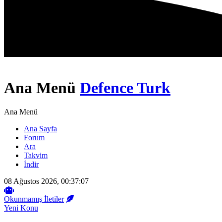
Ana Menü
Defence Turk
Ana Menü
Ana Sayfa
Forum
Ara
Takvim
İndir
08 Ağustos 2026, 00:37:07
Okunmamış İletiler
Yeni Konu