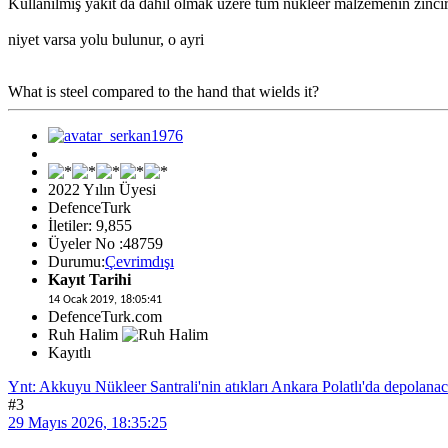
Kullanılmış yakıt da dahil olmak üzere tüm nükleer malzemenin zinciri
niyet varsa yolu bulunur, o ayri
What is steel compared to the hand that wields it?
2022 Yılın Üyesi
DefenceTurk
İletiler: 9,855
Üyeler No :48759
Durumu:
Çevrimdışı
Kayıt Tarihi
14 Ocak 2019, 18:05:41
DefenceTurk.com
Ruh Halim
Kayıtlı
Ynt: Akkuyu Nükleer Santrali'nin atıkları Ankara Polatlı'da depolana
#3
29 Mayıs 2026, 18:35:25