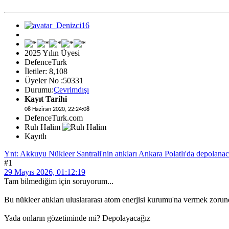
2025 Yılın Üyesi
DefenceTurk
İletiler: 8,108
Üyeler No :50331
Durumu:
Çevrimdışı
Kayıt Tarihi
08 Haziran 2020, 22:24:08
DefenceTurk.com
Ruh Halim
Kayıtlı
Ynt: Akkuyu Nükleer Santrali'nin atıkları Ankara Polatlı'da depolana
#1
29 Mayıs 2026, 01:12:19
Tam bilmediğim için soruyorum...
Bu nükleer atıkları uluslararası atom enerjisi kurumu'na vermek zorun
Yada onların gözetiminde mi? Depolayacağız