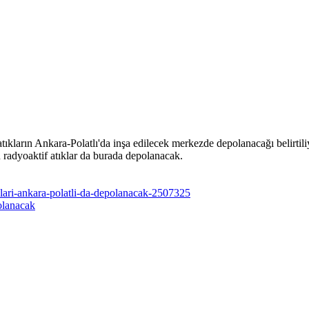
ıkların Ankara-Polatlı'da inşa edilecek merkezde depolanacağı belirtili
radyoaktif atıklar da burada depolanacak.
klari-ankara-polatli-da-depolanacak-2507325
olanacak