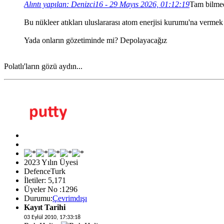
Alıntı yapılan: Denizci16 - 29 Mayıs 2026, 01:12:19
Tam bilmed
Bu nükleer atıkları uluslararası atom enerjisi kurumu'na verme
Yada onların gözetiminde mi? Depolayacağız
Polatlı'ların gözü aydın...
2023 Yılın Üyesi
DefenceTurk
İletiler: 5,171
Üyeler No :1296
Durumu:
Çevrimdışı
Kayıt Tarihi
03 Eylül 2010, 17:33:18