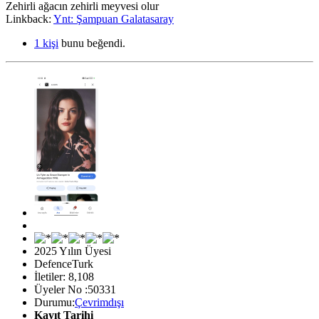
Zehirli ağacın zehirli meyvesi olur
Linkback:
Ynt: Şampuan Galatasaray
1 kişi
bunu beğendi.
2025 Yılın Üyesi
DefenceTurk
İletiler: 8,108
Üyeler No :50331
Durumu:
Çevrimdışı
Kayıt Tarihi