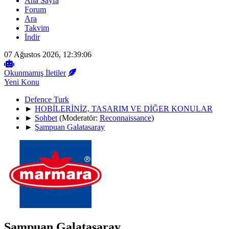
Ana Sayfa
Forum
Ara
Takvim
İndir
07 Ağustos 2026, 12:39:06
Okunmamış İletiler
Yeni Konu
Defence Turk
►
HOBİLERİNİZ, TASARIM VE DİĞER KONULAR
►
Sohbet
(Moderatör:
Reconnaissance
)
►
Şampuan Galatasaray
Şampuan Galatasaray