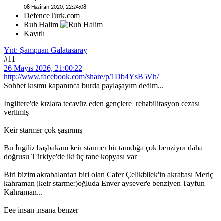
08 Haziran 2020, 22:24:08
DefenceTurk.com
Ruh Halim
Kayıtlı
Ynt: Şampuan Galatasaray
#11
26 Mayıs 2026, 21:00:22
http://www.facebook.com/share/p/1Db4YsB5Vh/
Sohbet kısımı kapanınca burda paylaşayım dedim...
İngiltere'de kızlara tecavüz eden gençlere rehabilitasyon cezası
verilmiş
Keir starmer çok şaşırmış
Bu İngiliz başbakanı keir starmer bir tanıdığa çok benziyor daha
doğrusu Türkiye'de iki üç tane kopyası var
Biri bizim akrabalardan biri olan Cafer Çelikbilek'in akrabası Meriç
kahraman (keir starmer)oğluda Enver aysever'e benziyen Tayfun
Kahraman...
Eee insan insana benzer