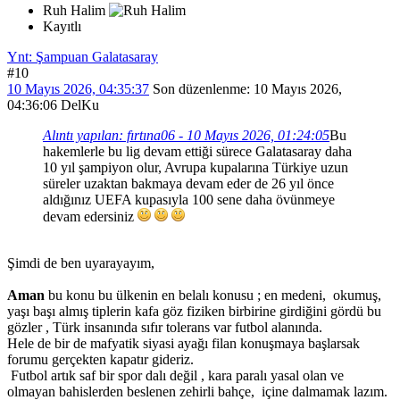
Ruh Halim
Kayıtlı
Ynt: Şampuan Galatasaray
#10
10 Mayıs 2026, 04:35:37
Son düzenlenme
: 10 Mayıs 2026,
04:36:06 DelKu
Alıntı yapılan: fırtına06 - 10 Mayıs 2026, 01:24:05
Bu
hakemlerle bu lig devam ettiği sürece Galatasaray daha
10 yıl şampiyon olur, Avrupa kupalarına Türkiye uzun
süreler uzaktan bakmaya devam eder de 26 yıl önce
aldığınız UEFA kupasıyla 100 sene daha övünmeye
devam edersiniz
Şimdi de ben uyarayayım,
Aman
bu konu bu ülkenin en belalı konusu ; en medeni, okumuş,
yaşı başı almış tiplerin kafa göz fiziken birbirine girdiğini gördü bu
gözler , Türk insanında sıfır tolerans var futbol alanında.
Hele de bir de mafyatik siyasi ayağı filan konuşmaya başlarsak
forumu gerçekten kapatır gideriz.
Futbol artık saf bir spor dalı değil , kara paralı yasal olan ve
olmayan bahislerden beslenen zehirli bahçe, içine dalmamak lazım.