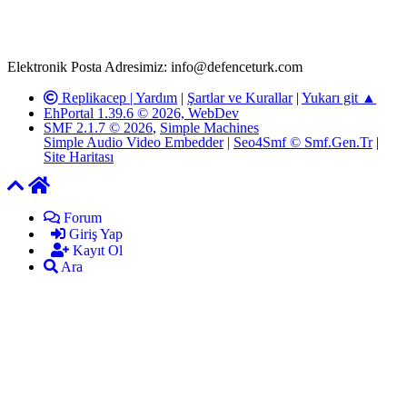
adresimize gönderildikten en geç üç (3) iş günü içerisinde, ilgili
kanunlar ve yönetmelikler çerçevesinde tarafımızca incelenerek site
yöneticilerimiz tarafından gereken çalışmaların yapılmasının
ardından ilgili kişi ya da kuruma yazılı açıklama yapılacaktır.
Elektronik Posta Adresimiz: info@defenceturk.com
Replikacep |
Yardım
|
Şartlar ve Kurallar
|
Yukarı git ▲
EhPortal 1.39.6 © 2026, WebDev
SMF 2.1.7 © 2026
,
Simple Machines
Simple Audio Video Embedder
|
Seo4Smf © Smf.Gen.Tr
|
Site Haritası
Forum
Giriş Yap
Kayıt Ol
Ara