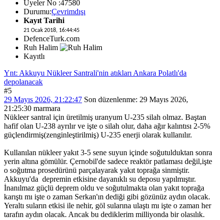
Üyeler No :47580
Durumu:
Çevrimdışı
Kayıt Tarihi
21 Ocak 2018, 16:44:45
DefenceTurk.com
Ruh Halim
Kayıtlı
Ynt: Akkuyu Nükleer Santrali'nin atıkları Ankara Polatlı'da
depolanacak
#5
29 Mayıs 2026, 21:22:47
Son düzenlenme
: 29 Mayıs 2026,
21:25:30 marmara
Nükleer santral için üretilmiş uranyum U-235 silah olmaz. Baştan
hafif olan U-238 ayrılır ve işte o silah olur, daha ağır kalıntısı 2-5%
güçlendirmiş(zenginleştirilmiş) U-235 enerji olarak kullanılır.
Kullanılan nükleer yakıt 3-5 sene suyun içinde soğutulduktan sonra
yerin altına gömülür. Çernobil'de sadece reaktör patlaması değil,işte
o soğutma prosedürünü parçalayarak yakıt toprağa sinmiştir.
Akkuyu'da depremin etkisine dayanıklı su deposu yapılmıştır.
İnanılmaz güçlü deprem oldu ve soğutulmakta olan yakıt toprağa
karıştı mı işte o zaman Serkan'ın dediği gibi gözünüz aydın olacak.
Yeraltı suların etkisi ile nehir, göl sularına ulaştı mı işte o zaman her
tarafın aydın olacak. Ancak bu dediklerim milliyonda bir olasılık.