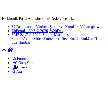
adresimize gönderildikten en geç üç (3) iş günü içerisinde, ilgili
kanunlar ve yönetmelikler çerçevesinde tarafımızca incelenerek site
yöneticilerimiz tarafından gereken çalışmaların yapılmasının
ardından ilgili kişi ya da kuruma yazılı açıklama yapılacaktır.
Elektronik Posta Adresimiz: info@defenceturk.com
Replikacep |
Yardım
|
Şartlar ve Kurallar
|
Yukarı git ▲
EhPortal 1.39.6 © 2026, WebDev
SMF 2.1.7 © 2026
,
Simple Machines
Simple Audio Video Embedder
|
Seo4Smf © Smf.Gen.Tr
|
Site Haritası
Forum
Giriş Yap
Kayıt Ol
Ara