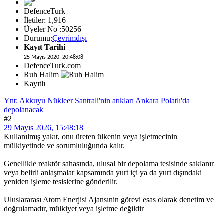
DefenceTurk
İletiler: 1,916
Üyeler No :50256
Durumu:
Çevrimdışı
Kayıt Tarihi
25 Mayıs 2020, 20:48:08
DefenceTurk.com
Ruh Halim
Kayıtlı
Ynt: Akkuyu Nükleer Santrali'nin atıkları Ankara Polatlı'da
depolanacak
#2
29 Mayıs 2026, 15:48:18
Kullanılmış yakıt, onu üreten ülkenin veya işletmecinin
mülkiyetinde ve sorumluluğunda kalır.
Genellikle reaktör sahasında, ulusal bir depolama tesisinde saklanır
veya belirli anlaşmalar kapsamında yurt içi ya da yurt dışındaki
yeniden işleme tesislerine gönderilir.
Uluslararası Atom Enerjisi Ajansınin görevi esas olarak denetim ve
doğrulamadır, mülkiyet veya işletme değildir