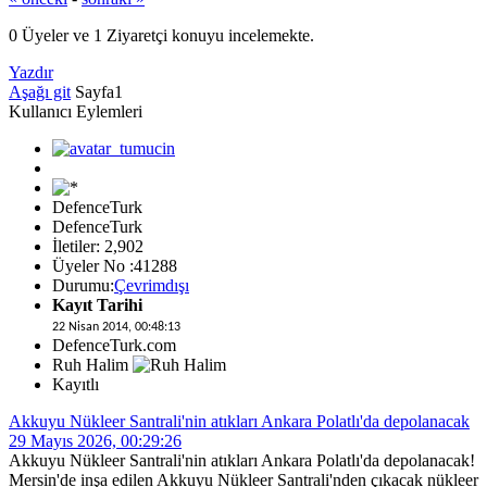
0 Üyeler ve 1 Ziyaretçi konuyu incelemekte.
Yazdır
Aşağı git
Sayfa
1
Kullanıcı Eylemleri
DefenceTurk
DefenceTurk
İletiler: 2,902
Üyeler No :41288
Durumu:
Çevrimdışı
Kayıt Tarihi
22 Nisan 2014, 00:48:13
DefenceTurk.com
Ruh Halim
Kayıtlı
Akkuyu Nükleer Santrali'nin atıkları Ankara Polatlı'da depolanacak
29 Mayıs 2026, 00:29:26
Akkuyu Nükleer Santrali'nin atıkları Ankara Polatlı'da depolanacak!
Mersin'de inşa edilen Akkuyu Nükleer Santrali'nden çıkacak nükleer