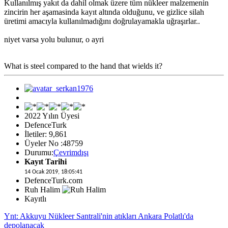
Kullanılmış yakıt da dahil olmak üzere tüm nükleer malzemenin
zincirin her aşamasinda kayıt altında olduğunu, ve gizlice silah
üretimi amacıyla kullanılmadığını doğrulayamakla uğraşırlar..
niyet varsa yolu bulunur, o ayri
What is steel compared to the hand that wields it?
2022 Yılın Üyesi
DefenceTurk
İletiler: 9,861
Üyeler No :48759
Durumu:
Çevrimdışı
Kayıt Tarihi
14 Ocak 2019, 18:05:41
DefenceTurk.com
Ruh Halim
Kayıtlı
Ynt: Akkuyu Nükleer Santrali'nin atıkları Ankara Polatlı'da
depolanacak