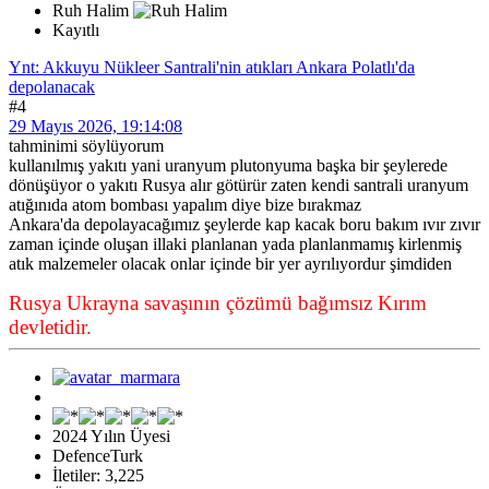
Ruh Halim
Kayıtlı
Ynt: Akkuyu Nükleer Santrali'nin atıkları Ankara Polatlı'da
depolanacak
#4
29 Mayıs 2026, 19:14:08
tahminimi söylüyorum
kullanılmış yakıtı yani uranyum plutonyuma başka bir şeylerede
dönüşüyor o yakıtı Rusya alır götürür zaten kendi santrali uranyum
atığınıda atom bombası yapalım diye bize bırakmaz
Ankara'da depolayacağımız şeylerde kap kacak boru bakım ıvır zıvır
zaman içinde oluşan illaki planlanan yada planlanmamış kirlenmiş
atık malzemeler olacak onlar içinde bir yer ayrılıyordur şimdiden
Rusya Ukrayna savaşının çözümü bağımsız Kırım
devletidir.
2024 Yılın Üyesi
DefenceTurk
İletiler: 3,225