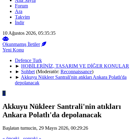
Ana Sayfa
Forum
Ara
Takvim
İndir
10 Ağustos 2026, 05:35:35
Okunmamış İletiler
Yeni Konu
Defence Turk
►
HOBİLERİNİZ, TASARIM VE DİĞER KONULAR
►
Sohbet
(Moderatör:
Reconnaissance
)
►
Akkuyu Nükleer Santrali'nin atıkları Ankara Polatlı'da
depolanacak
T
Akkuyu Nükleer Santrali'nin atıkları
Ankara Polatlı'da depolanacak
Başlatan tumucin, 29 Mayıs 2026, 00:29:26
« önceki
-
sonraki »