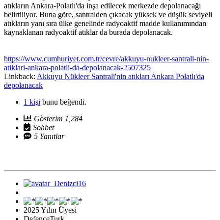
atıkların Ankara-Polatlı'da inşa edilecek merkezde depolanacağı
belirtiliyor. Buna göre, santralden çıkacak yüksek ve düşük seviyeli
atıkların yanı sıra ülke genelinde radyoaktif madde kullanımından
kaynaklanan radyoaktif atıklar da burada depolanacak.
https://www.cumhuriyet.com.tr/cevre/akkuyu-nukleer-santrali-nin-
atiklari-ankara-polatli-da-depolanacak-2507325
Linkback:
Akkuyu Nükleer Santrali'nin atıkları Ankara Polatlı'da
depolanacak
1 kişi
bunu beğendi.
Gösterim 1,284
Sohbet
5 Yanıtlar
2025 Yılın Üyesi
DefenceTurk