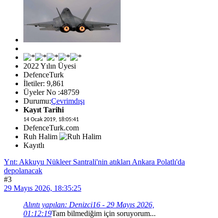
2022 Yılın Üyesi
DefenceTurk
İletiler: 9,861
Üyeler No :48759
Durumu:
Çevrimdışı
Kayıt Tarihi
14 Ocak 2019, 18:05:41
DefenceTurk.com
Ruh Halim
Kayıtlı
Ynt: Akkuyu Nükleer Santrali'nin atıkları Ankara Polatlı'da
depolanacak
#3
29 Mayıs 2026, 18:35:25
Alıntı yapılan: Denizci16 - 29 Mayıs 2026,
01:12:19
Tam bilmediğim için soruyorum...