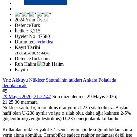
2024 Yılın Üyesi
DefenceTurk
İletiler: 3,215
Üyeler No :47580
Durumu:
Çevrimdışı
Kayıt Tarihi
21 Ocak 2018, 16:44:45
DefenceTurk.com
Ruh Halim
Kayıtlı
Ynt: Akkuyu Nükleer Santrali'nin atıkları Ankara Polatlı'da
depolanacak
#5
29 Mayıs 2026, 21:22:47
Son düzenlenme
: 29 Mayıs 2026,
21:25:30 marmara
Nükleer santral için üretilmiş uranyum U-235 silah olmaz. Baştan
hafif olan U-238 ayrılır ve işte o silah olur, daha ağır kalıntısı 2-5%
güçlendirmiş(zenginleştirilmiş) U-235 enerji olarak kullanılır.
Kullanılan nükleer yakıt 3-5 sene suyun içinde soğutulduktan sonra
yerin altına gömülür. Çernobil'de sadece reaktör patlaması değil,işte