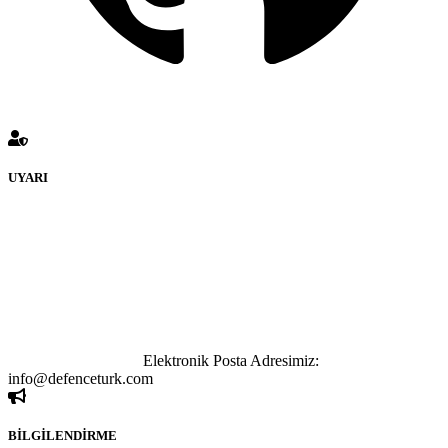
UYARI
defenceturk Forumuna eklenen ve farklı sitelere yönlendiren
bağlantı adreslerinden (linklerden) www.defenceturk.com sorumlu
tutulamaz. İnternet sitemizde, kaynak ya da bağlantı adresi(link)
göstermeksizin izinsiz bir şekilde yapılan her türlü haber ve bilgi
paylaşımı yasaktır. Forumumuzda izinsiz ve kaynak göstermeksizin
yapılan haber ve bilgi paylaşımlarından sadece eylemi gerçekleştiren
kişi sorumludur. Bu durumun mağduriyet yaratması hâlinde hak
sahibi olan kişi, kişiler ya da kurumların, bizlerle iletişime geçmesini
ivedilikle rica ederiz.
Elektronik Posta Adresimiz:
info@defenceturk.com
BİLGİLENDİRME