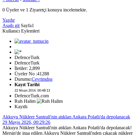
0 Üyeler ve 1 Ziyaretçi konuyu incelemekte.
Yazdır
Aşağı git
Sayfa
1
Kullanıcı Eylemleri
DefenceTurk
DefenceTurk
İletiler: 2,899
Üyeler No :41288
Durumu:
Çevrimdışı
Kayıt Tarihi
22 Nisan 2014, 00:48:13
DefenceTurk.com
Ruh Halim
Kayıtlı
Akkuyu Nükleer Santrali'nin atıkları Ankara Polatlı'da depolanacak
29 Mayıs 2026, 00:29:26
Akkuyu Nükleer Santrali'nin atıkları Ankara Polatlı'da depolanacak!
Mersin'de inşa edilen Akkuyu Nükleer Santrali'nden çıkacak nükleer