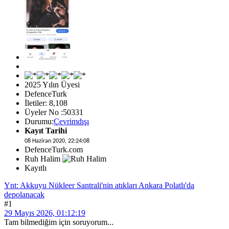
2025 Yılın Üyesi
DefenceTurk
İletiler: 8,108
Üyeler No :50331
Durumu:
Çevrimdışı
Kayıt Tarihi
08 Haziran 2020, 22:24:08
DefenceTurk.com
Ruh Halim
Kayıtlı
Ynt: Akkuyu Nükleer Santrali'nin atıkları Ankara Polatlı'da
depolanacak
#1
29 Mayıs 2026, 01:12:19
Tam bilmediğim için soruyorum...