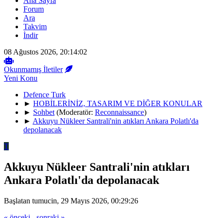
Ana Sayfa
Forum
Ara
Takvim
İndir
08 Ağustos 2026, 20:14:02
Okunmamış İletiler
Yeni Konu
Defence Turk
►
HOBİLERİNİZ, TASARIM VE DİĞER KONULAR
►
Sohbet
(Moderatör:
Reconnaissance
)
►
Akkuyu Nükleer Santrali'nin atıkları Ankara Polatlı'da
depolanacak
T
Akkuyu Nükleer Santrali'nin atıkları
Ankara Polatlı'da depolanacak
Başlatan tumucin, 29 Mayıs 2026, 00:29:26
« önceki
-
sonraki »