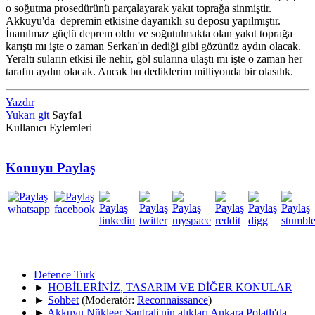
o soğutma prosedürünü parçalayarak yakıt toprağa sinmiştir.
Akkuyu'da depremin etkisine dayanıklı su deposu yapılmıştır.
İnanılmaz güçlü deprem oldu ve soğutulmakta olan yakıt toprağa
karıştı mı işte o zaman Serkan'ın dediği gibi gözünüz aydın olacak.
Yeraltı suların etkisi ile nehir, göl sularına ulaştı mı işte o zaman her
tarafın aydın olacak. Ancak bu dediklerim milliyonda bir olasılık.
Yazdır
Yukarı git
Sayfa
1
Kullanıcı Eylemleri
Konuyu Paylaş
Defence Turk
►
HOBİLERİNİZ, TASARIM VE DİĞER KONULAR
►
Sohbet
(Moderatör:
Reconnaissance
)
►
Akkuyu Nükleer Santrali'nin atıkları Ankara Polatlı'da