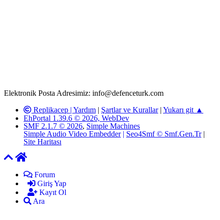
Rom ve medya haber sitesi olarak hizmet veren
www.defenceturk.com'
da, 5651 Sayılı Kanunun 8. Maddesine ve
T.C.K'nın 125. Maddesine göre, yapılan gönderi (konu, yorum)
paylaşımlarının tüm sorumluluğu forum üyelerimize aittir.
defenceturk Forumuna iletilecek olan şikayetler, elektronik posta
adresimize gönderildikten en geç üç (3) iş günü içerisinde, ilgili
kanunlar ve yönetmelikler çerçevesinde tarafımızca incelenerek site
yöneticilerimiz tarafından gereken çalışmaların yapılmasının
ardından ilgili kişi ya da kuruma yazılı açıklama yapılacaktır.
Elektronik Posta Adresimiz: info@defenceturk.com
Replikacep |
Yardım
|
Şartlar ve Kurallar
|
Yukarı git ▲
EhPortal 1.39.6 © 2026, WebDev
SMF 2.1.7 © 2026
,
Simple Machines
Simple Audio Video Embedder
|
Seo4Smf © Smf.Gen.Tr
|
Site Haritası
Forum
Giriş Yap
Kayıt Ol
Ara