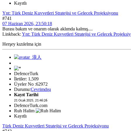
Kayıtlı
Ynt: Türk Deniz Kuvvetleri Stratejisi ve Gelecek Projeksiyonu
#741
07 Haziran 2026, 23:50:18
Burası bakım ve onarım olarak aklımda kalmış....
Linkback:
Ynt: Türk Deniz Kuvvetleri Stratejisi ve Gelecek Projeksi
Herşey kızılelma için
DefenceTurk
İletiler: 1,509
Üyeler No :62972
Durumu:
Çevrimdışı
Kayıt Tarihi
21 Ocak 2025, 21:46:26
DefenceTurk.com
Ruh Halim
Kayıtlı
Türk Deniz Kuvvetleri Stratejisi ve Gelecek Projeksiyonu