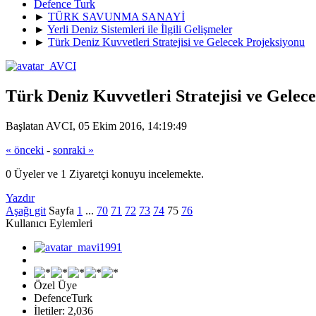
Defence Turk
►
TÜRK SAVUNMA SANAYİ
►
Yerli Deniz Sistemleri ile İlgili Gelişmeler
►
Türk Deniz Kuvvetleri Stratejisi ve Gelecek Projeksiyonu
Türk Deniz Kuvvetleri Stratejisi ve Gelec
Başlatan AVCI, 05 Ekim 2016, 14:19:49
« önceki
-
sonraki »
0 Üyeler ve 1 Ziyaretçi konuyu incelemekte.
Yazdır
Aşağı git
Sayfa
1
...
70
71
72
73
74
75
76
Kullanıcı Eylemleri
Özel Üye
DefenceTurk
İletiler: 2,036