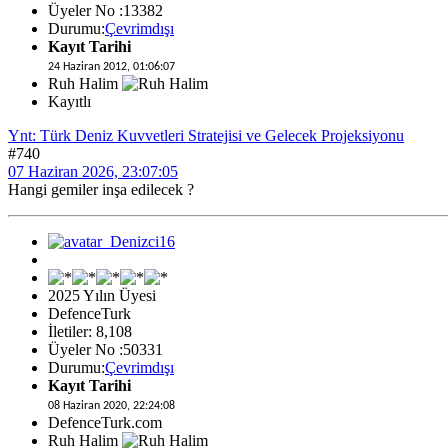
Üyeler No :13382
Durumu:
Çevrimdışı
Kayıt Tarihi
24 Haziran 2012, 01:06:07
Ruh Halim
Kayıtlı
Ynt: Türk Deniz Kuvvetleri Stratejisi ve Gelecek Projeksiyonu
#740
07 Haziran 2026, 23:07:05
Hangi gemiler inşa edilecek ?
2025 Yılın Üyesi
DefenceTurk
İletiler: 8,108
Üyeler No :50331
Durumu:
Çevrimdışı
Kayıt Tarihi
08 Haziran 2020, 22:24:08
DefenceTurk.com
Ruh Halim