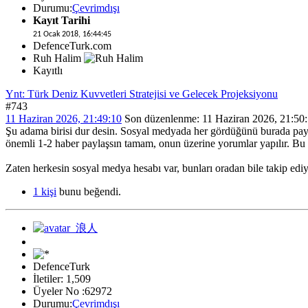
Durumu:
Çevrimdışı
Kayıt Tarihi
21 Ocak 2018, 16:44:45
DefenceTurk.com
Ruh Halim
Kayıtlı
Ynt: Türk Deniz Kuvvetleri Stratejisi ve Gelecek Projeksiyonu
#743
11 Haziran 2026, 21:49:10
Son düzenlenme
: 11 Haziran 2026, 21:50
Şu adama birisi dur desin. Sosyal medyada her gördüğünü burada payla
önemli 1-2 haber paylaşsın tamam, onun üzerine yorumlar yapılır. Bu ş
Zaten herkesin sosyal medya hesabı var, bunları oradan bile takip edi
1 kişi
bunu beğendi.
DefenceTurk
İletiler: 1,509
Üyeler No :62972
Durumu:
Çevrimdışı