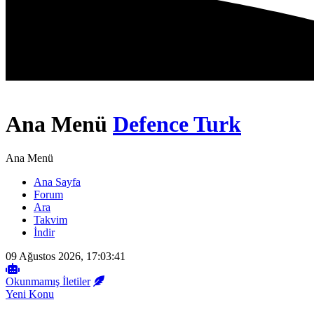
Ana Menü
Defence Turk
Ana Menü
Ana Sayfa
Forum
Ara
Takvim
İndir
09 Ağustos 2026, 17:03:41
Okunmamış İletiler
Yeni Konu