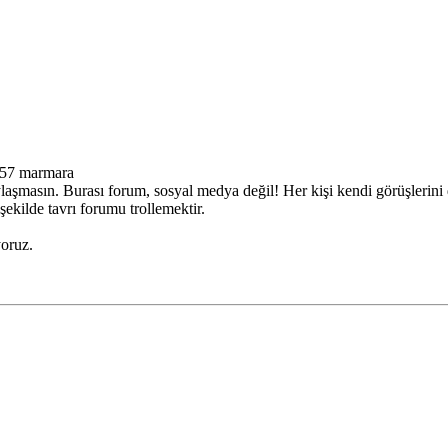
:57 marmara
şmasın. Burası forum, sosyal medya değil! Her kişi kendi görüşlerini di
ekilde tavrı forumu trollemektir.
yoruz.