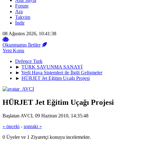
Ana Sayfa
Forum
Ara
Takvim
İndir
08 Ağustos 2026, 10:41:38
Okunmamış İletiler
Yeni Konu
Defence Turk
►
TÜRK SAVUNMA SANAYİ
►
Yerli Hava Sistemleri ile İlgili Gelişmeler
►
HÜRJET Jet Eğitim Uçağı Projesi
HÜRJET Jet Eğitim Uçağı Projesi
Başlatan AVCI, 09 Haziran 2010, 14:35:48
« önceki
-
sonraki »
0 Üyeler ve 1 Ziyaretçi konuyu incelemekte.