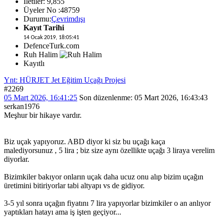
İletiler: 9,855
Üyeler No :48759
Durumu:
Çevrimdışı
Kayıt Tarihi
14 Ocak 2019, 18:05:41
DefenceTurk.com
Ruh Halim
Kayıtlı
Ynt: HÜRJET Jet Eğitim Uçağı Projesi
#2269
05 Mart 2026, 16:41:25
Son düzenlenme
: 05 Mart 2026, 16:43:43
serkan1976
Meşhur bir hikaye vardır.
Biz uçak yapıyoruz. ABD diyor ki siz bu uçağı kaça
malediyorsunuz , 5 lira ; biz size aynı özellikte uçağı 3 liraya verelim
diyorlar.
Bizimkiler bakıyor onların uçak daha ucuz onu alıp bizim uçağın
üretimini bitiriyorlar tabi altyapı vs de gidiyor.
3-5 yıl sonra uçağın fiyatını 7 lira yapıyorlar bizimkiler o an anlıyor
yaptıkları hatayı ama iş işten geçiyor...