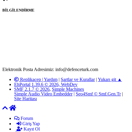
BİLGİLENDİRME
Rom ve medya haber sitesi olarak hizmet veren
www.defenceturk.com'
da, 5651 Sayılı Kanunun 8. Maddesine ve
T.C.K'nın 125. Maddesine göre, yapılan gönderi (konu, yorum)
paylaşımlarının tüm sorumluluğu forum üyelerimize aittir.
defenceturk Forumuna iletilecek olan şikayetler, elektronik posta
adresimize gönderildikten en geç üç (3) iş günü içerisinde, ilgili
kanunlar ve yönetmelikler çerçevesinde tarafımızca incelenerek site
yöneticilerimiz tarafından gereken çalışmaların yapılmasının
ardından ilgili kişi ya da kuruma yazılı açıklama yapılacaktır.
Elektronik Posta Adresimiz: info@defenceturk.com
Replikacep |
Yardım
|
Şartlar ve Kurallar
|
Yukarı git ▲
EhPortal 1.39.6 © 2026, WebDev
SMF 2.1.7 © 2026
,
Simple Machines
Simple Audio Video Embedder
|
Seo4Smf © Smf.Gen.Tr
|
Site Haritası
Forum
Giriş Yap
Kayıt Ol