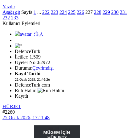
Yazdır
Aşağı git
Sayfa
1
...
222
223
224
225
226
227
228
229
230
231
232
233
Kullanıcı Eylemleri
DefenceTurk
İletiler: 1,509
Üyeler No :62972
Durumu:
Çevrimdışı
Kayıt Tarihi
21 Ocak 2025, 21:46:26
DefenceTurk.com
Ruh Halim
Kayıtlı
HÜRJET
#2260
25 Ocak 2026, 17:11:48