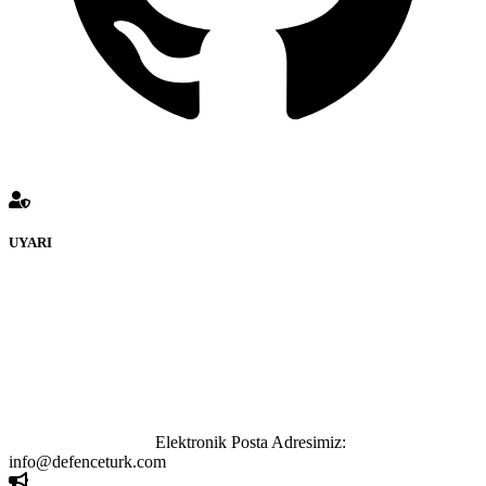
UYARI
defenceturk Forumuna eklenen ve farklı sitelere yönlendiren
bağlantı adreslerinden (linklerden) www.defenceturk.com sorumlu
tutulamaz. İnternet sitemizde, kaynak ya da bağlantı adresi(link)
göstermeksizin izinsiz bir şekilde yapılan her türlü haber ve bilgi
paylaşımı yasaktır. Forumumuzda izinsiz ve kaynak göstermeksizin
yapılan haber ve bilgi paylaşımlarından sadece eylemi gerçekleştiren
kişi sorumludur. Bu durumun mağduriyet yaratması hâlinde hak
sahibi olan kişi, kişiler ya da kurumların, bizlerle iletişime geçmesini
ivedilikle rica ederiz.
Elektronik Posta Adresimiz:
info@defenceturk.com