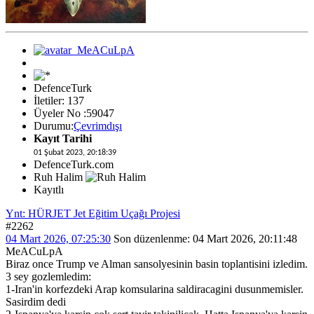
DefenceTurk
İletiler: 137
Üyeler No :59047
Durumu:
Çevrimdışı
Kayıt Tarihi
01 Şubat 2023, 20:18:39
DefenceTurk.com
Ruh Halim
Kayıtlı
Ynt: HÜRJET Jet Eğitim Uçağı Projesi
#2262
04 Mart 2026, 07:25:30
Son düzenlenme
: 04 Mart 2026, 20:11:48
MeACuLpA
Biraz once Trump ve Alman sansolyesinin basin toplantisini izledim.
3 sey gozlemledim:
1-Iran'in korfezdeki Arap komsularina saldiracagini dusunmemisler.
Sasirdim dedi