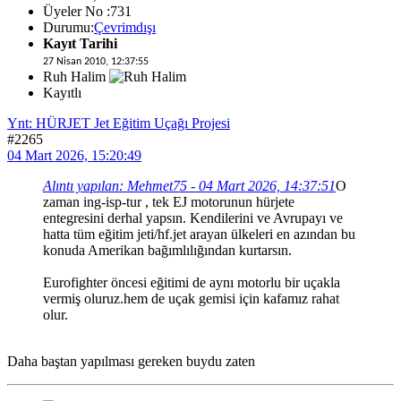
Üyeler No :731
Durumu:
Çevrimdışı
Kayıt Tarihi
27 Nisan 2010, 12:37:55
Ruh Halim
Kayıtlı
Ynt: HÜRJET Jet Eğitim Uçağı Projesi
#2265
04 Mart 2026, 15:20:49
Alıntı yapılan: Mehmet75 - 04 Mart 2026, 14:37:51
O
zaman ing-isp-tur , tek EJ motorunun hürjete
entegresini derhal yapsın. Kendilerini ve Avrupayı ve
hatta tüm eğitim jeti/hf.jet arayan ülkeleri en azından bu
konuda Amerikan bağımlılığından kurtarsın.
Eurofighter öncesi eğitimi de aynı motorlu bir uçakla
vermiş oluruz.hem de uçak gemisi için kafamız rahat
olur.
Daha baştan yapılması gereken buydu zaten