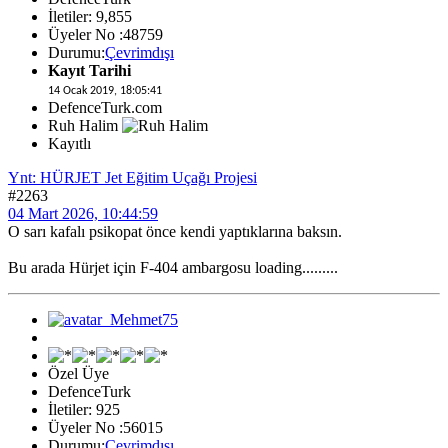
İletiler: 9,855
Üyeler No :48759
Durumu:
Çevrimdışı
Kayıt Tarihi
14 Ocak 2019, 18:05:41
DefenceTurk.com
Ruh Halim
Kayıtlı
Ynt: HÜRJET Jet Eğitim Uçağı Projesi
#2263
04 Mart 2026, 10:44:59
O sarı kafalı psikopat önce kendi yaptıklarına baksın.
Bu arada Hürjet için F-404 ambargosu loading.........
Özel Üye
DefenceTurk
İletiler: 925
Üyeler No :56015
Durumu:
Çevrimdışı