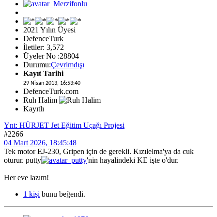
2021 Yılın Üyesi
DefenceTurk
İletiler: 3,572
Üyeler No :28804
Durumu:
Çevrimdışı
Kayıt Tarihi
29 Nisan 2013, 16:53:40
DefenceTurk.com
Ruh Halim
Kayıtlı
Ynt: HÜRJET Jet Eğitim Uçağı Projesi
#2266
04 Mart 2026, 18:45:48
Tek motor EJ-230, Gripen için de gerekli. Kızılelma'ya da cuk
oturur.
putty
'nin hayalindeki KE işte o'dur.
Her eve lazım!
1 kişi
bunu beğendi.