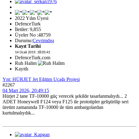
2022 Yılın Üyesi
DefenceTurk
İletiler: 9,855
Üyeler No :48759
Durumu:
Çevrimdışı
Kayıt Tarihi
14 Ocak 2019, 18:05:41
DefenceTurk.com
Ruh Halim
Kayıtlı
Ynt: HÜRJET Jet Eğitim Uçağı Projesi
#2267
04 Mart 2026, 20:49:15
Hürjet 2 tane TF-10000 güç verecek şekilde tasarlanmalıydı... 2
ADET Honeywell F124 veya F125 ile prototipler geliştirilip seri
üretim zamanında TF-10000 ile tüm ambargolardan
kurtulmalıydık...