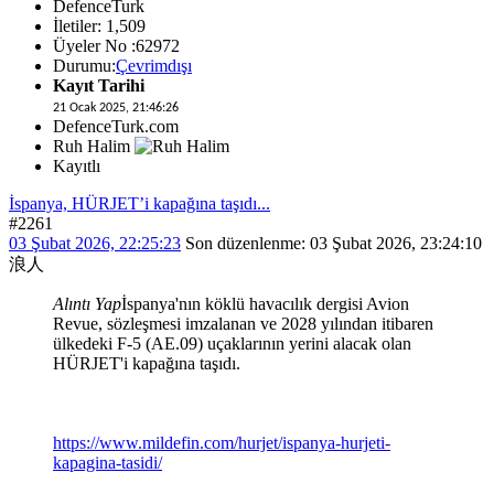
DefenceTurk
İletiler: 1,509
Üyeler No :62972
Durumu:
Çevrimdışı
Kayıt Tarihi
21 Ocak 2025, 21:46:26
DefenceTurk.com
Ruh Halim
Kayıtlı
İspanya, HÜRJET’i kapağına taşıdı...
#2261
03 Şubat 2026, 22:25:23
Son düzenlenme
: 03 Şubat 2026, 23:24:10
浪人
Alıntı Yap
İspanya'nın köklü havacılık dergisi Avion
Revue, sözleşmesi imzalanan ve 2028 yılından itibaren
ülkedeki F-5 (AE.09) uçaklarının yerini alacak olan
HÜRJET'i kapağına taşıdı.
https://www.mildefin.com/hurjet/ispanya-hurjeti-
kapagina-tasidi/