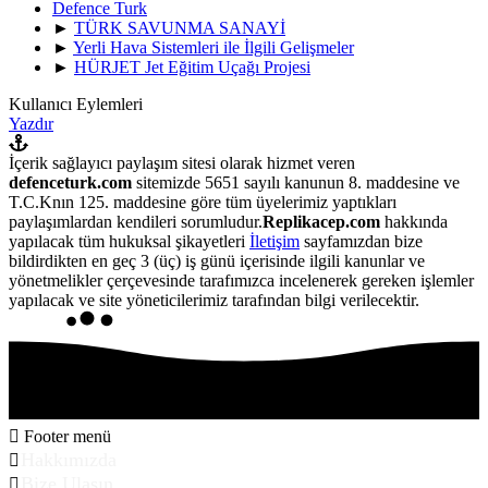
Defence Turk
►
TÜRK SAVUNMA SANAYİ
►
Yerli Hava Sistemleri ile İlgili Gelişmeler
►
HÜRJET Jet Eğitim Uçağı Projesi
Kullanıcı Eylemleri
Yazdır
İçerik sağlayıcı paylaşım sitesi olarak hizmet veren
defenceturk.com
sitemizde 5651 sayılı kanunun 8. maddesine ve
T.C.Knın 125. maddesine göre tüm üyelerimiz yaptıkları
paylaşımlardan kendileri sorumludur.
Replikacep.com
hakkında
yapılacak tüm hukuksal şikayetleri
İletişim
sayfamızdan bize
bildirdikten en geç 3 (üç) iş günü içerisinde ilgili kanunlar ve
yönetmelikler çerçevesinde tarafımızca incelenerek gereken işlemler
yapılacak ve site yöneticilerimiz tarafından bilgi verilecektir.
Footer menü
Hakkımızda
Bize Ulaşın