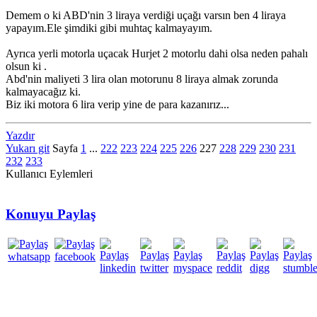
Demem o ki ABD'nin 3 liraya verdiği uçağı varsın ben 4 liraya
yapayım.Ele şimdiki gibi muhtaç kalmayayım.
Ayrıca yerli motorla uçacak Hurjet 2 motorlu dahi olsa neden pahalı
olsun ki .
Abd'nin maliyeti 3 lira olan motorunu 8 liraya almak zorunda
kalmayacağız ki.
Biz iki motora 6 lira verip yine de para kazanırız...
Yazdır
Yukarı git
Sayfa
1
...
222
223
224
225
226
227
228
229
230
231
232
233
Kullanıcı Eylemleri
Konuyu Paylaş