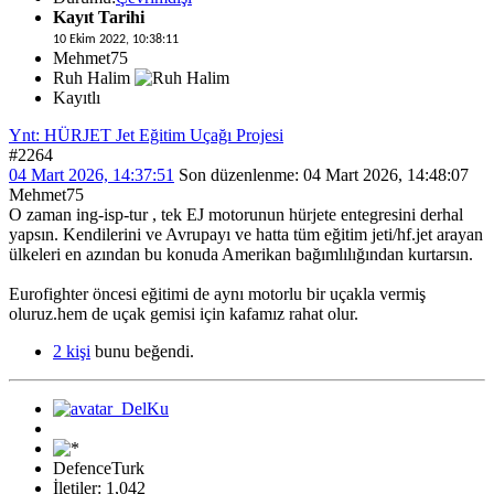
Kayıt Tarihi
10 Ekim 2022, 10:38:11
Mehmet75
Ruh Halim
Kayıtlı
Ynt: HÜRJET Jet Eğitim Uçağı Projesi
#2264
04 Mart 2026, 14:37:51
Son düzenlenme
: 04 Mart 2026, 14:48:07
Mehmet75
O zaman ing-isp-tur , tek EJ motorunun hürjete entegresini derhal
yapsın. Kendilerini ve Avrupayı ve hatta tüm eğitim jeti/hf.jet arayan
ülkeleri en azından bu konuda Amerikan bağımlılığından kurtarsın.
Eurofighter öncesi eğitimi de aynı motorlu bir uçakla vermiş
oluruz.hem de uçak gemisi için kafamız rahat olur.
2 kişi
bunu beğendi.
DefenceTurk
İletiler: 1,042