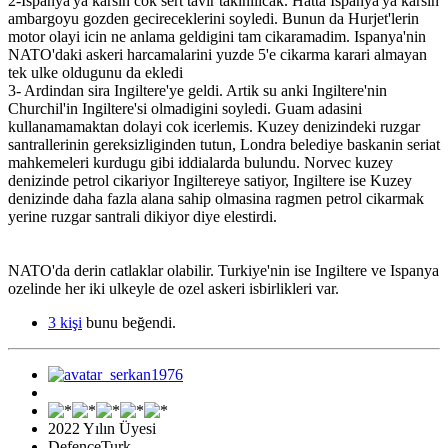
2-Ispanya'ya karsin cok sert tavir takinilicak. Hatta Ispanya'ya karsin
ambargoyu gozden gecireceklerini soyledi. Bunun da Hurjet'lerin
motor olayi icin ne anlama geldigini tam cikaramadim. Ispanya'nin
NATO'daki askeri harcamalarini yuzde 5'e cikarma karari almayan
tek ulke oldugunu da ekledi
3- Ardindan sira Ingiltere'ye geldi. Artik su anki Ingiltere'nin
Churchil'in Ingiltere'si olmadigini soyledi. Guam adasini
kullanamamaktan dolayi cok icerlemis. Kuzey denizindeki ruzgar
santrallerinin gereksizliginden tutun, Londra belediye baskanin seriat
mahkemeleri kurdugu gibi iddialarda bulundu. Norvec kuzey
denizinde petrol cikariyor Ingiltereye satiyor, Ingiltere ise Kuzey
denizinde daha fazla alana sahip olmasina ragmen petrol cikarmak
yerine ruzgar santrali dikiyor diye elestirdi.
NATO'da derin catlaklar olabilir. Turkiye'nin ise Ingiltere ve Ispanya
ozelinde her iki ulkeyle de ozel askeri isbirlikleri var.
3 kişi
bunu beğendi.
2022 Yılın Üyesi
DefenceTurk