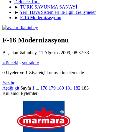
Defence Turk
►
TÜRK SAVUNMA SANAYİ
►
Yerli Hava Sistemleri ile İlgili Gelişmeler
►
F-16 Modernizasyonu
F-16 Modernizasyonu
Başlatan Þahinbey, 11 Ağustos 2009, 08:37:33
« önceki
-
sonraki »
0 Üyeler ve 1 Ziyaretçi konuyu incelemekte.
Yazdır
Aşağı git
Sayfa
1
...
178
179
180
181
182
183
Kullanıcı Eylemleri