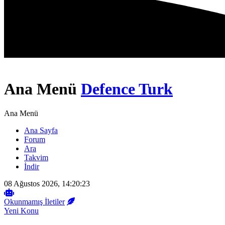
Ana Menü
Defence Turk
Ana Menü
Ana Sayfa
Forum
Ara
Takvim
İndir
08 Ağustos 2026, 14:20:23
Okunmamış İletiler
Yeni Konu