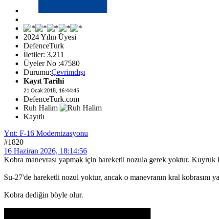
2024 Yılın Üyesi
DefenceTurk
İletiler: 3,211
Üyeler No :47580
Durumu:
Çevrimdışı
Kayıt Tarihi
21 Ocak 2018, 16:44:45
DefenceTurk.com
Ruh Halim
Kayıtlı
Ynt: F-16 Modernizasyonu
#1820
16 Haziran 2026, 18:14:56
Kobra manevrası yapmak için hareketli nozula gerek yoktur. Kuyruk kıs
Su-27'de hareketli nozul yoktur, ancak o manevranın kral kobrasını yap
Kobra dediğin böyle olur.