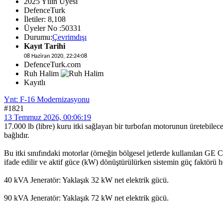
2025 Yılın Üyesi
DefenceTurk
İletiler: 8,108
Üyeler No :50331
Durumu:
Çevrimdışı
Kayıt Tarihi
08 Haziran 2020, 22:24:08
DefenceTurk.com
Ruh Halim
Kayıtlı
Ynt: F-16 Modernizasyonu
#1821
13 Temmuz 2026, 00:06:19
17.000 lb (libre) kuru itki sağlayan bir turbofan motorunun üretebile
bağlıdır.
Bu itki sınıfındaki motorlar (örneğin bölgesel jetlerde kullanılan GE
ifade edilir ve aktif güce (kW) dönüştürülürken sistemin güç faktörü he
40 kVA Jeneratör: Yaklaşık 32 kW net elektrik gücü.
90 kVA Jeneratör: Yaklaşık 72 kW net elektrik gücü.