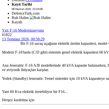
Kayıt Tarihi
08 Haziran 2020, 22:24:08
DefenceTurk.com
Ruh Halim
Kayıtlı
Ynt: F-16 Modernizasyonu
#1822
13 Temmuz 2026, 00:58:29
Bir F-16 savaş uçağının elektrik üretim kapasitesi, model versiyo
Modern F-16'larda (C/D gibi) sistemin genel elektrik kapasitesi 60 kVA
Ana Jeneratör: F-16 A/B modellerinde 40 kVA kapasite bulunurken, F
ve aviyonik ihtiyaçları karşılar.
Yedek (Standby) Jeneratör: Temel sistemler için 10 kVA kapasiteye sah
Yani 60 Kva elektrik üretebiliyor bir F16...
Herşey kızılelma için