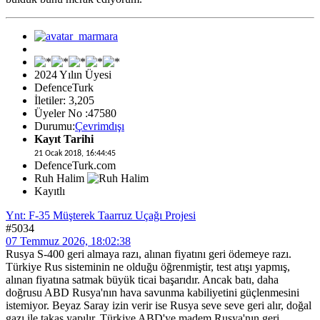
2024 Yılın Üyesi
DefenceTurk
İletiler: 3,205
Üyeler No :47580
Durumu:
Çevrimdışı
Kayıt Tarihi
21 Ocak 2018, 16:44:45
DefenceTurk.com
Ruh Halim
Kayıtlı
Ynt: F-35 Müşterek Taarruz Uçağı Projesi
#5034
07 Temmuz 2026, 18:02:38
Rusya S-400 geri almaya razı, alınan fiyatını geri ödemeye razı.
Türkiye Rus sisteminin ne olduğu öğrenmiştir, test atışı yapmış,
alınan fiyatına satmak büyük ticai başarıdır. Ancak batı, daha
doğrusu ABD Rusya'nın hava savunma kabiliyetini güçlenmesini
istemiyor. Beyaz Saray izin verir ise Rusya seve seve geri alır, doğal
gazı ile takas yapılır. Türkiye ABD'ye madem Rusya'nın geri