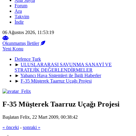
Ana Sayfa
Forum
Ara
Takvim
İndir
06 Ağustos 2026, 11:53:19
Okunmamış İletiler
Yeni Konu
Defence Turk
►
ULUSLARARASI SAVUNMA SANAYİ VE
STRATEJİK DEĞERLENDİRMELER
►
Yabancı Hava Sistemleri ile İlgili Haberler
►
F-35 Müşterek Taarruz Uçağı Projesi
F-35 Müşterek Taarruz Uçağı Projesi
Başlatan Felix, 22 Mart 2009, 00:38:42
« önceki
-
sonraki »