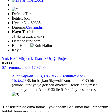
DefenceTurk
İletiler: 651
Üyeler No :60835
Durumu:
Çevrimdışı
Kayıt Tarihi
26 Ağustos 2023, 23:07:41
DefenceTurk.com
Ruh Halim
Kayıtlı
Ynt: F-35 Müşterek Taarruz Uçağı Projesi
#5033
07 Temmuz 2026, 17:37:06
Alıntı yapılan: OKÇULAR - 07 Temmuz 2026,
16:52:57
Bizim başkan Skywolf zamanında F-35 bir
şekilde Türkiye ye gelecek diyordu. Bende ne iyimser
adam diyordum. Artık F-35 ile S-400 ü iyi test ederiz.
Her ikisinin de olma ihtimali yok hocam.Ben simdi nasıl bir cozum
bulduk bunu merak ediyorum.