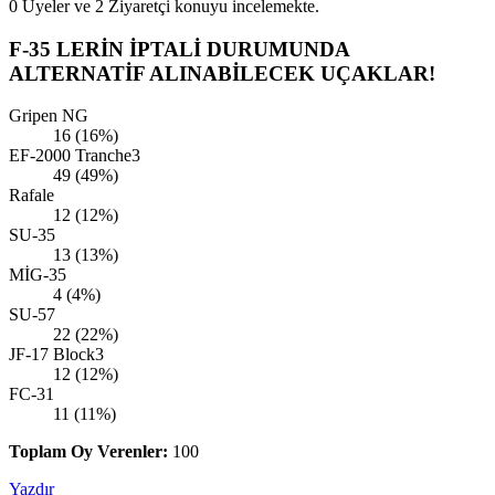
0 Üyeler ve 2 Ziyaretçi konuyu incelemekte.
F-35 LERİN İPTALİ DURUMUNDA
ALTERNATİF ALINABİLECEK UÇAKLAR!
Gripen NG
16 (16%)
EF-2000 Tranche3
49 (49%)
Rafale
12 (12%)
SU-35
13 (13%)
MİG-35
4 (4%)
SU-57
22 (22%)
JF-17 Block3
12 (12%)
FC-31
11 (11%)
Toplam Oy Verenler:
100
Yazdır