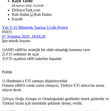
Kayıt Tarihi
08 Haziran 2020, 22:24:08
DefenceTurk.com
Ruh Halim
Kayıtlı
Ynt: F-35 Müşterek Taarruz Uçağı Projesi
#5035
07 Temmuz 2026, 18:04:28
İşin teknik boyutu
1)ABD s400'ün stratejik bir silah olmadığı kararına varır.
2) F35 reflektör ile uçar
3) F35 uçarken s400 radarları kapatılır
Politik
1) Hindistan'a F35 satmayı düşünüyorduk
Onların s400'ü varda sorun olmuyor, Türkiye F35 alınca'mı sorun
oluyor denir.
2)Asya, Doğu Avrupa ve Ortadoğudaki gerilimler örnek gösterilir ve
Türkiye bizim için önemlidir şeklinde demeç verilir.