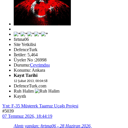
fırtına06
Site Yetkilisi
DefenceTurk
İletiler: 5,464
Üyeler No :26998
Durumu:
Çevrimdışı
Konumu: Ankara
Kayıt Tarihi
12 Şubat 2013, 00:04:58
DefenceTurk.com
Ruh Halim
Kayıtlı
Ynt: F-35 Müşterek Taarruz Uçağı Projesi
#5039
07 Temmuz 2026, 18:44:19
Alıntı yapılan: fırtına06 - 28 Haziran 2026,