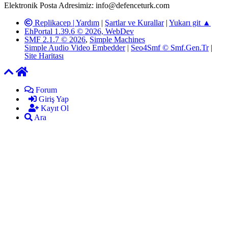
Elektronik Posta Adresimiz: info@defenceturk.com
Replikacep |
Yardım
|
Şartlar ve Kurallar
|
Yukarı git ▲
EhPortal 1.39.6 © 2026, WebDev
SMF 2.1.7 © 2026
,
Simple Machines
Simple Audio Video Embedder
|
Seo4Smf © Smf.Gen.Tr
|
Site Haritası
Forum
Giriş Yap
Kayıt Ol
Ara