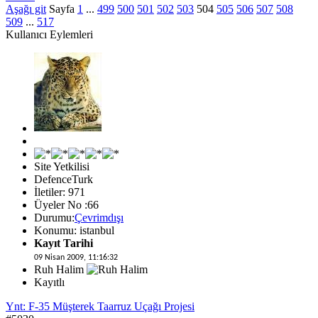
Aşağı git
Sayfa
1
...
499
500
501
502
503
504
505
506
507
508
509
...
517
Kullanıcı Eylemleri
Site Yetkilisi
DefenceTurk
İletiler: 971
Üyeler No :66
Durumu:
Çevrimdışı
Konumu: istanbul
Kayıt Tarihi
09 Nisan 2009, 11:16:32
Ruh Halim
Kayıtlı
Ynt: F-35 Müşterek Taarruz Uçağı Projesi