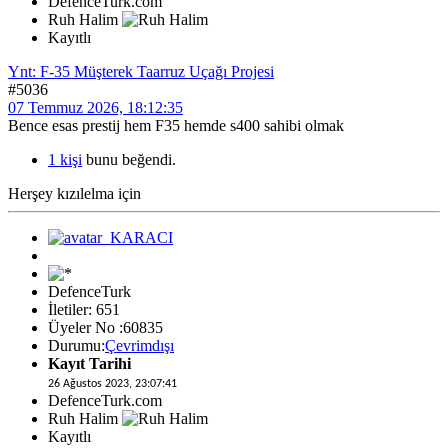
DefenceTurk.com
Ruh Halim
Kayıtlı
Ynt: F-35 Müşterek Taarruz Uçağı Projesi
#5036
07 Temmuz 2026, 18:12:35
Bence esas prestij hem F35 hemde s400 sahibi olmak
1 kişi
bunu beğendi.
Herşey kızılelma için
DefenceTurk
İletiler: 651
Üyeler No :60835
Durumu:
Çevrimdışı
Kayıt Tarihi
26 Ağustos 2023, 23:07:41
DefenceTurk.com
Ruh Halim
Kayıtlı