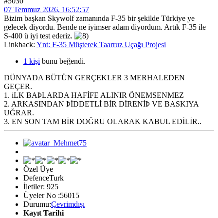
#5030
07 Temmuz 2026, 16:52:57
Bizim başkan Skywolf zamanında F-35 bir şekilde Türkiye ye
gelecek diyordu. Bende ne iyimser adam diyordum. Artık F-35 ile
S-400 ü iyi test ederiz.
Linkback:
Ynt: F-35 Müşterek Taarruz Uçağı Projesi
1 kişi
bunu beğendi.
DÜNYADA BÜTÜN GERÇEKLER 3 MERHALEDEN
GEÇER.
1. iLK BAÞLARDA HAFİFE ALINIR ÖNEMSENMEZ
2. ARKASINDAN ÞİDDETLİ BİR DİRENİÞ VE BASKIYA
UĞRAR.
3. EN SON TAM BİR DOĞRU OLARAK KABUL EDİLİR..
Özel Üye
DefenceTurk
İletiler: 925
Üyeler No :56015
Durumu:
Çevrimdışı
Kayıt Tarihi