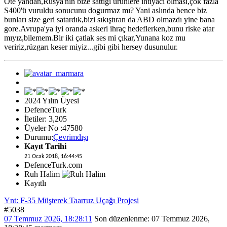
Öte yandan,Rusya'nın bize sattigi urunlere ihtiyaci olmasi,çok fazla
S400'ü vuruldu sonucunu dogurmaz mı? Yani aslında bence biz
bunları size geri satardık,bizi sıkıştıran da ABD olmazdı yine bana
gore.Avrupa'ya iyi oranda askeri ihraç hedeflerken,bunu riske atar
mıyız,bilemem.Bir iki çatlak ses mi çıkar,Yunana koz mu
veririz,rüzgarı keser miyiz...gibi gibi hersey dusunulur.
2024 Yılın Üyesi
DefenceTurk
İletiler: 3,205
Üyeler No :47580
Durumu:
Çevrimdışı
Kayıt Tarihi
21 Ocak 2018, 16:44:45
DefenceTurk.com
Ruh Halim
Kayıtlı
Ynt: F-35 Müşterek Taarruz Uçağı Projesi
#5038
07 Temmuz 2026, 18:28:11
Son düzenlenme
: 07 Temmuz 2026,