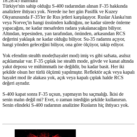
18:28:45 marmara
Türkiye'nin sahip olduğu S-400 radarından alınan F-35 hakkında
analizlere ihtiyacı yok. Nerede ise her gün Pasifik ve Kuzey
Okyanusunda F-35'ler ile Rus jetleri karşılaşıyor. Ruslar Alaska'nın
veya Norveç'in hangi üssünden kalktığını, ne kadar sürede önleme
yapacağını, ne kadar mesafeden radara yakalanacağını biliyor.
Altından, tepesinden, yan tarafından, önünden, arkasından RCS
değerini yaklaşık ne kadar olduğu biliyor. Su-35 radarını açıyor,
hangi yönden geleceğini biliyor, ona göre ölçüyor, takip ediyor.
Yok efendim stealth mode(hayalet mod) imiş vs gibi safsata, asılsız
açıklamalar var. F-35 çıplak ise stealth mode, gövde ve kanat altında
yakıt deposu ve mühimmatlı ise değildir, bu kadar basit. Her iki
şekilde olsun her türlü ölçümü yapılmıştır. Reflektör açık veya kapalı
hayalet mod ile alakası yok, açık veya kapalı çıplak halde RCS
değeri aynıdır.
S-400 kapat sonra F-35 uçsun, yapmayın bu saçmalığı. İkisi de
senin malın değil mi? Evet, o zaman istediğin şekilde kullanırsın.
Senin elindeki S-400 radarının analizine Rusların hiç ihtiyacı yok.