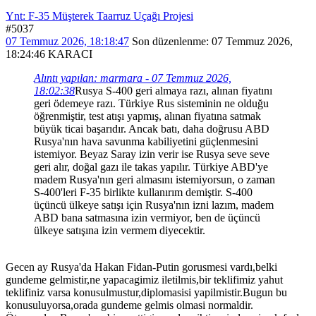
Ynt: F-35 Müşterek Taarruz Uçağı Projesi
#5037
07 Temmuz 2026, 18:18:47
Son düzenlenme
: 07 Temmuz 2026,
18:24:46 KARACI
Alıntı yapılan: marmara - 07 Temmuz 2026,
18:02:38
Rusya S-400 geri almaya razı, alınan fiyatını
geri ödemeye razı. Türkiye Rus sisteminin ne olduğu
öğrenmiştir, test atışı yapmış, alınan fiyatına satmak
büyük ticai başarıdır. Ancak batı, daha doğrusu ABD
Rusya'nın hava savunma kabiliyetini güçlenmesini
istemiyor. Beyaz Saray izin verir ise Rusya seve seve
geri alır, doğal gazı ile takas yapılır. Türkiye ABD'ye
madem Rusya'nın geri almasını istemiyorsun, o zaman
S-400'leri F-35 birlikte kullanırım demiştir. S-400
üçüncü ülkeye satışı için Rusya'nın izni lazım, madem
ABD bana satmasına izin vermiyor, ben de üçüncü
ülkeye satışına izin vermem diyecektir.
Gecen ay Rusya'da Hakan Fidan-Putin gorusmesi vardı,belki
gundeme gelmistir,ne yapacagimiz iletilmis,bir teklifimiz yahut
teklifiniz varsa konusulmustur,diplomasisi yapilmistir.Bugun bu
konusuluyorsa,orada gundeme gelmis olmasi normaldir.