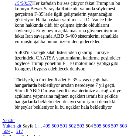
15:50:57
Her kafadan bir ses çıkıyor fakat Trump'un bu
konuyu Beyaz Saray'da Rutte'nin yanında söylemesi
gerçekten F-35'lerle ilgili gelişmelerin yaşanacağını
gösteriyor. Hatta başkan yardımcısı J.D. Vance bile
konu hakkında ciidi bir çalışma içinde olduklarını
söylemişti. Eray beyin açıklamalarına güvenemiyorum
fakat İran savaşında ABD S-400 sistemlerini rahatlıkla
vurmuştu galiba bunun üzerinden gidecekler.
S-400'ü stratejik silah listesinden çıkartıp Türkiye
üzerindeki CAATSA yaptırımlarını kaldırma peşindeler
böylece Trump yönetimi F-110 motorunda yaptığı gibi
Kongreyi bypass edebilecek deniyor.
Türkiye için üretilen 6 adet F_35 savaş uçağı hala
hangarlarda bekletiliyor aradan neredeyse 7 yıl geçti.
Sürekli ABD Ordusu kendi envanterimize alacağız diye
açıklama yapmasına rağmen uçakları ısrarlı bir şekilde
hangarlarda bekletmeleri de ayrı soru işareti demekki
bir şeyler bekleniyor ki bu uçaklar hala bekletiliyor.
Yazdır
Yukarı git
Sayfa
1
...
499
500
501
502
503
504
505
506
507
508
509
...
517