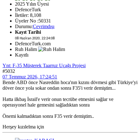
2025 Yılın Üyesi
DefenceTurk
İletiler: 8,108
Üyeler No :50331
Durumu:
Çevrimdışı
Kayıt Tarihi
08 Haziran 2020, 22:24:08
DefenceTurk.com
Ruh Halim
Kayıtlı
Ynt: F-35 Müşterek Taarruz Uçağı Projesi
#5032
07 Temmuz 2026, 17:24:51
Bende ABD önce Nasreddin hoca'nın kızını dövmesi gibi Türkiye'yi
döver önce yola sokar ondan sonra F35'i verir demiştim...
Hatta ilkbaş İsrail'e verir onun tecrübe etmesini sağlar ve
operasyonel hale gemesini sağladıktan sonra
Önemi kalmadıktan sonra F35 verir demiştim..
Herşey kızılelma için