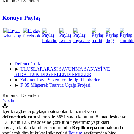
Kullanıcı Eylemleri
Konuyu Paylaş
Defence Turk
►
ULUSLARARASI SAVUNMA SANAYİ VE
STRATEJİK DEĞERLENDİRMELER
►
Yabancı Hava Sistemleri ile İlgili Haberler
►
F-35 Müşterek Taarruz Uçağı Projesi
Kullanıcı Eylemleri
Yazdır
İçerik sağlayıcı paylaşım sitesi olarak hizmet veren
defenceturk.com
sitemizde 5651 sayılı kanunun 8. maddesine ve
T.C.Knın 125. maddesine göre tüm üyelerimiz yaptıkları
paylaşımlardan kendileri sorumludur.
Replikacep.com
hakkında
yapılacak tüm hukuksal şikayetleri
İletişim
sayfamızdan bize