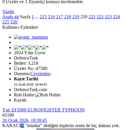
0 Üyeler ve 1 Ziyaretçi konuyu incelemekte.
Yazdır
Aşağı git
Sayfa
1
...
215
216
217
218
219
220
221
222
223
224
225
226
Kullanıcı Eylemleri
2024 Yılın Üyesi
DefenceTurk
İletiler: 3,218
Üyeler No :47580
Durumu:
Çevrimdışı
Kayıt Tarihi
21 Ocak 2018, 16:44:45
DefenceTurk.com
Ruh Halim
Kayıtlı
Ynt: EF2000 EUROFIGHTER TYPHOON
#2190
26 Ocak 2026, 19:39:45
KARACI
K
"üstatlar" dediğim kişilerin senin ile hiç alakası yok.