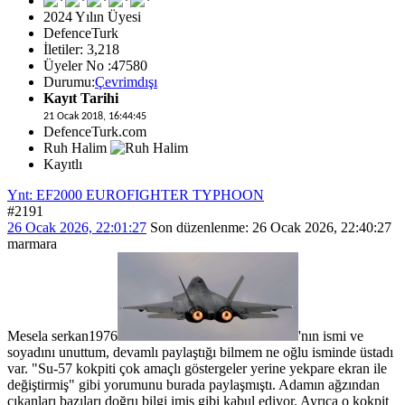
2024 Yılın Üyesi
DefenceTurk
İletiler: 3,218
Üyeler No :47580
Durumu:
Çevrimdışı
Kayıt Tarihi
21 Ocak 2018, 16:44:45
DefenceTurk.com
Ruh Halim
Kayıtlı
Ynt: EF2000 EUROFIGHTER TYPHOON
#2191
26 Ocak 2026, 22:01:27
Son düzenlenme
: 26 Ocak 2026, 22:40:27
marmara
Mesela
serkan1976
'nın ismi ve
soyadını unuttum, devamlı paylaştığı bilmem ne oğlu isminde üstadı
var. "Su-57 kokpiti çok amaçlı göstergeler yerine yekpare ekran ile
değiştirmiş" gibi yorumunu burada paylaşmıştı. Adamın ağzından
çıkanları bazıları doğru bilgi imiş gibi kabul ediyor. Ayrıca o kokpit