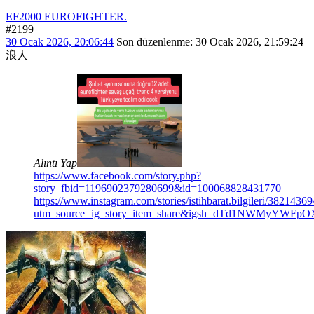
EF2000 EUROFIGHTER.
#2199
30 Ocak 2026, 20:06:44
Son düzenlenme
: 30 Ocak 2026, 21:59:24
浪人
Alıntı Yap
https://www.facebook.com/story.php?
story_fbid=1196902379280699&id=100068828431770
https://www.instagram.com/stories/istihbarat.bilgileri/38214
utm_source=ig_story_item_share&igsh=dTd1NWMyYWFp