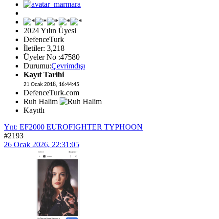
2024 Yılın Üyesi
DefenceTurk
İletiler: 3,218
Üyeler No :47580
Durumu:
Çevrimdışı
Kayıt Tarihi
21 Ocak 2018, 16:44:45
DefenceTurk.com
Ruh Halim
Kayıtlı
Ynt: EF2000 EUROFIGHTER TYPHOON
#2193
26 Ocak 2026, 22:31:05