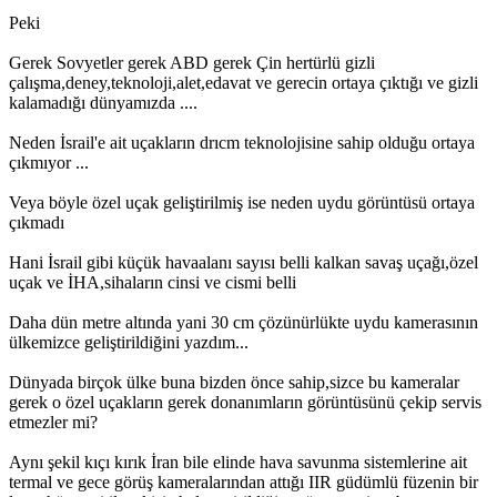
Peki
Gerek Sovyetler gerek ABD gerek Çin hertürlü gizli
çalışma,deney,teknoloji,alet,edavat ve gerecin ortaya çıktığı ve gizli
kalamadığı dünyamızda ....
Neden İsrail'e ait uçakların drıcm teknolojisine sahip olduğu ortaya
çıkmıyor ...
Veya böyle özel uçak geliştirilmiş ise neden uydu görüntüsü ortaya
çıkmadı
Hani İsrail gibi küçük havaalanı sayısı belli kalkan savaş uçağı,özel
uçak ve İHA,sihaların cinsi ve cismi belli
Daha dün metre altında yani 30 cm çözünürlükte uydu kamerasının
ülkemizce geliştirildiğini yazdım...
Dünyada birçok ülke buna bizden önce sahip,sizce bu kameralar
gerek o özel uçakların gerek donanımların görüntüsünü çekip servis
etmezler mi?
Aynı şekil kıçı kırık İran bile elinde hava savunma sistemlerine ait
termal ve gece görüş kameralarından attığı IIR güdümlü füzenin bir