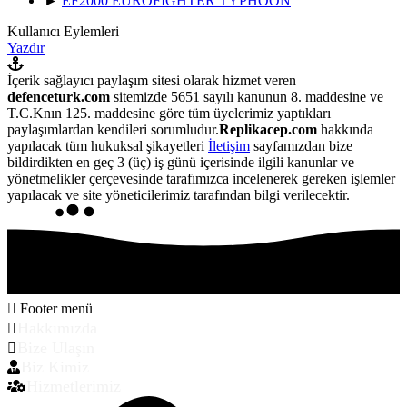
►
EF2000 EUROFIGHTER TYPHOON
Kullanıcı Eylemleri
Yazdır
İçerik sağlayıcı paylaşım sitesi olarak hizmet veren
defenceturk.com
sitemizde 5651 sayılı kanunun 8. maddesine ve
T.C.Knın 125. maddesine göre tüm üyelerimiz yaptıkları
paylaşımlardan kendileri sorumludur.
Replikacep.com
hakkında
yapılacak tüm hukuksal şikayetleri
İletişim
sayfamızdan bize
bildirdikten en geç 3 (üç) iş günü içerisinde ilgili kanunlar ve
yönetmelikler çerçevesinde tarafımızca incelenerek gereken işlemler
yapılacak ve site yöneticilerimiz tarafından bilgi verilecektir.
Footer menü
Hakkımızda
Bize Ulaşın
Biz Kimiz
Hizmetlerimiz