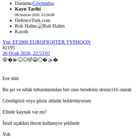
Durumu:
Çevrimdışı
Kayıt Tarihi
08 Haziran 2020, 22:24:08
DefenceTurk.com
Ruh Halim
Kayıtlı
Ynt: EF2000 EUROFIGHTER TYPHOON
#2195
26 Ocak 2026, 22:53:01
😵�💫😖😣🤣😂😶�🌫�
Eee üüü
Bu şer ve nifak tohumlarından biri olan bendeniz denizci16 olarak
Gönülgözü veya güzin ablalık beklemiyorum
Elinde kaynak var mı?
İsrail uçakları drıcm kullanıyor şeklinde
Yok