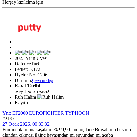
Herşey kızılelma için
2023 Yılın Üyesi
DefenceTurk
İletiler: 5,172
Üyeler No :1296
Durumu:
Çevrimdışı
Kayıt Tarihi
03 Eylül 2010, 17:33:18
Ruh Halim
Kayıtlı
Ynt: EF2000 EUROFIGHTER TYPHOON
#2197
27 Ocak 2026, 00:33:32
Forumdaki münakaşaların % 99,99 unu üç tane Bursalı nın başının
altından çıkması ilginç havasından mı suyundan mı acaba