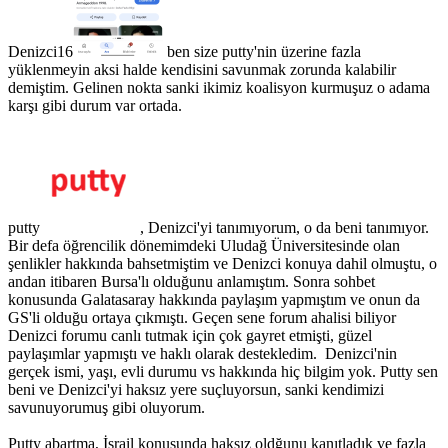
Denizci16
ben size putty'nin üzerine fazla
yüklenmeyin aksi halde kendisini savunmak zorunda kalabilir
demiştim. Gelinen nokta sanki ikimiz koalisyon kurmuşuz o adama
karşı gibi durum var ortada.
putty
, Denizci'yi tanımıyorum, o da beni tanımıyor.
Bir defa öğrencilik dönemimdeki Uludağ Üniversitesinde olan
şenlikler hakkında bahsetmiştim ve Denizci konuya dahil olmuştu, o
andan itibaren Bursa'lı olduğunu anlamıştım. Sonra sohbet
konusunda Galatasaray hakkında paylaşım yapmıştım ve onun da
GS'li olduğu ortaya çıkmıştı. Geçen sene forum ahalisi biliyor
Denizci forumu canlı tutmak için çok gayret etmişti, güzel
paylaşımlar yapmıştı ve haklı olarak destekledim. Denizci'nin
gerçek ismi, yaşı, evli durumu vs hakkında hiç bilgim yok. Putty sen
beni ve Denizci'yi haksız yere suçluyorsun, sanki kendimizi
savunuyorumuş gibi oluyorum.
Putty abartma, İsrail konusunda haksız oldğunu kanıtladık ve fazla