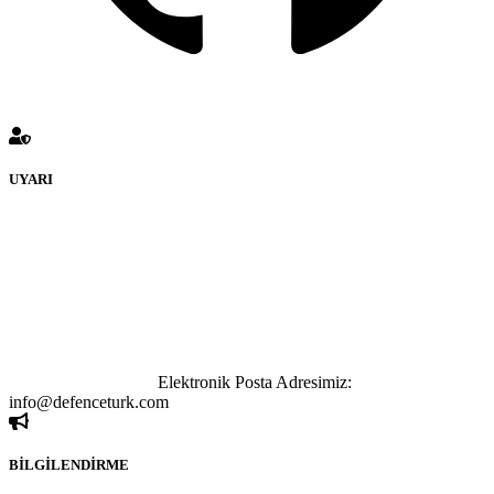
UYARI
defenceturk Forumuna eklenen ve farklı sitelere yönlendiren
bağlantı adreslerinden (linklerden) www.defenceturk.com sorumlu
tutulamaz. İnternet sitemizde, kaynak ya da bağlantı adresi(link)
göstermeksizin izinsiz bir şekilde yapılan her türlü haber ve bilgi
paylaşımı yasaktır. Forumumuzda izinsiz ve kaynak göstermeksizin
yapılan haber ve bilgi paylaşımlarından sadece eylemi gerçekleştiren
kişi sorumludur. Bu durumun mağduriyet yaratması hâlinde hak
sahibi olan kişi, kişiler ya da kurumların, bizlerle iletişime geçmesini
ivedilikle rica ederiz.
Elektronik Posta Adresimiz:
info@defenceturk.com
BİLGİLENDİRME