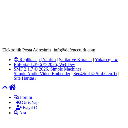
Rom ve medya haber sitesi olarak hizmet veren
www.defenceturk.com'
da, 5651 Sayılı Kanunun 8. Maddesine ve
T.C.K'nın 125. Maddesine göre, yapılan gönderi (konu, yorum)
paylaşımlarının tüm sorumluluğu forum üyelerimize aittir.
defenceturk Forumuna iletilecek olan şikayetler, elektronik posta
adresimize gönderildikten en geç üç (3) iş günü içerisinde, ilgili
kanunlar ve yönetmelikler çerçevesinde tarafımızca incelenerek site
yöneticilerimiz tarafından gereken çalışmaların yapılmasının
ardından ilgili kişi ya da kuruma yazılı açıklama yapılacaktır.
Elektronik Posta Adresimiz: info@defenceturk.com
Replikacep |
Yardım
|
Şartlar ve Kurallar
|
Yukarı git ▲
EhPortal 1.39.6 © 2026, WebDev
SMF 2.1.7 © 2026
,
Simple Machines
Simple Audio Video Embedder
|
Seo4Smf © Smf.Gen.Tr
|
Site Haritası
Forum
Giriş Yap
Kayıt Ol
Ara