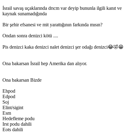
İsrail savaş uçaklarında drıcm var deyip bununla ilgili kanıt ve
kaynak sunamadığında
Bir şehir efsanesi ve mit yarattığının farkında mısın?
Ondan sonra denizci kötü ....
Pis denizci kaka denizci nalet denizci şer odağı denizci😂🤣😁
Ona bakarsan İsrail hep Amerika dan alıyor.
Ona bakarsan Bizde
Ehpod
Edpod
Soj
Elint/sigint
Esm
Hedefleme podu
Irst podu dahili
Eots dahili