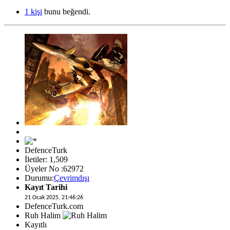
1 kişi
bunu beğendi.
DefenceTurk
İletiler: 1,509
Üyeler No :62972
Durumu:
Çevrimdışı
Kayıt Tarihi
21 Ocak 2025, 21:46:26
DefenceTurk.com
Ruh Halim
Kayıtlı