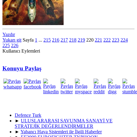
Yazdır
Yukarı git
Sayfa
1
...
215
216
217
218
219
220
221
222
223
224
225
226
Kullanıcı Eylemleri
Konuyu Paylaş
Defence Turk
►
ULUSLARARASI SAVUNMA SANAYİ VE
STRATEJİK DEĞERLENDİRMELER
►
Yabancı Hava Sistemleri ile İlgili Haberler