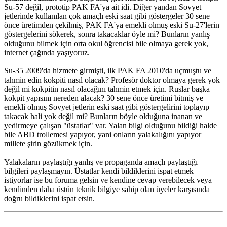
Su-57 değil, prototip PAK FA'ya ait idi. Diğer yandan Sovyet
jetlerinde kullanılan çok amaçlı eski saat gibi göstergeler 30 sene
önce üretimden çekilmiş, PAK FA'ya emekli olmuş eski Su-27'lerin
göstergelerini sökerek, sonra takacaklar öyle mi? Bunların yanlış
olduğunu bilmek için orta okul öğrencisi bile olmaya gerek yok,
internet çağında yaşıyoruz.
Su-35 2009'da hizmete girmişti, ilk PAK FA 2010'da uçmuştu ve
tahmin edin kokpiti nasıl olacak? Profesör doktor olmaya gerek yok
değil mi kokpitin nasıl olacağını tahmin etmek için. Ruslar başka
kokpit yapısını nereden alacak? 30 sene önce üretimi bitmiş ve
emekli olmuş Sovyet jetlerin eski saat gibi göstergelirini toplayıp
takacak hali yok değil mi? Bunların böyle olduğuna inanan ve
yedirmeye çalışan "üstatlar" var. Yalan bilgi olduğunu bildiği halde
bile ABD trollemesi yapıyor, yani onların yalakalığını yapıyor
millete şirin gözükmek için.
Yalakaların paylaştığı yanlış ve propaganda amaçlı paylaştığı
bilgileri paylaşmayın. Üstatlar kendi bildiklerini ispat etmek
istiyorlar ise bu foruma gelsin ve kendine cevap verebilecek veya
kendinden daha üstün teknik bilgiye sahip olan üyeler karşısında
doğru bildiklerini ispat etsin.