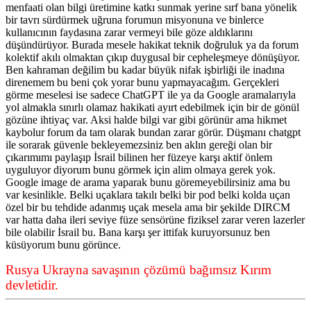
menfaati olan bilgi üretimine katkı sunmak yerine sırf bana yönelik
bir tavrı sürdürmek uğruna forumun misyonuna ve binlerce
kullanıcının faydasına zarar vermeyi bile göze aldıklarını
düşündürüyor. Burada mesele hakikat teknik doğruluk ya da forum
kolektif akılı olmaktan çıkıp duygusal bir cepheleşmeye dönüşüyor.
Ben kahraman değilim bu kadar büyük nifak işbirliği ile inadına
direnemem bu beni çok yorar bunu yapmayacağım. Gerçekleri
görme meselesi ise sadece ChatGPT ile ya da Google aramalarıyla
yol almakla sınırlı olamaz hakikati ayırt edebilmek için bir de gönül
gözüne ihtiyaç var. Aksi halde bilgi var gibi görünür ama hikmet
kaybolur forum da tam olarak bundan zarar görür. Düşmanı chatgpt
ile sorarak güvenle bekleyemezsiniz ben aklın gereği olan bir
çıkarımımı paylaşıp İsrail bilinen her füzeye karşı aktif önlem
uyguluyor diyorum bunu görmek için alim olmaya gerek yok.
Google image de arama yaparak bunu göremeyebilirsiniz ama bu
var kesinlikle. Belki uçaklara takılı belki bir pod belki kolda uçan
özel bir bu tehdide adanmış uçak mesela ama bir şekilde DIRCM
var hatta daha ileri seviye füze sensörüne fiziksel zarar veren lazerler
bile olabilir İsrail bu. Bana karşı şer ittifak kuruyorsunuz ben
küsüyorum bunu görünce.
Rusya Ukrayna savaşının çözümü bağımsız Kırım
devletidir.