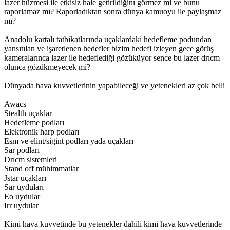
lazer hüzmesi ile etkisiz hale getirildiğinı görmez mi ve bunu
raporlamaz mı? Raporladıktan sonra dünya kamuoyu ile paylaşmaz
mı?
Anadolu kartalı tatbikatlarında uçaklardaki hedefleme podundan
yansıtılan ve işaretlenen hedefler bizim hedefi izleyen gece görüş
kameralarınca lazer ile hedeflediği gözüküyor sence bu lazer drıcm
olunca gözükmeyecek mi?
Dünyada hava kuvvetlerinin yapabileceği ve yetenekleri az çok belli
Awacs
Stealth uçaklar
Hedefleme podları
Elektronik harp podları
Esm ve elint/sigint podları yada uçakları
Sar podları
Drıcm sistemleri
Stand off mühimmatlar
Jstar uçakları
Sar uyduları
Eo uydular
Irr uydular
Kimi hava kuvvetinde bu yetenekler dahili kimi hava kuvvetlerinde