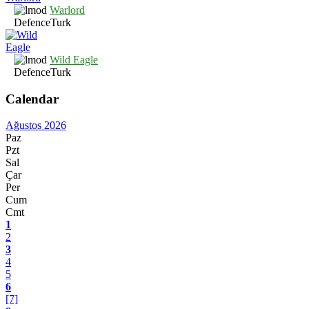
Warlord
DefenceTurk
Wild Eagle
DefenceTurk
Calendar
Ağustos 2026
Paz
Pzt
Sal
Çar
Per
Cum
Cmt
1
2
3
4
5
6
[7]