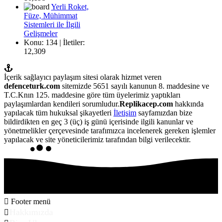
Yerli Roket,
Füze, Mühimmat
Sistemleri ile İlgili
Gelişmeler
Konu: 134 | İletiler:
12,309
İçerik sağlayıcı paylaşım sitesi olarak hizmet veren
defenceturk.com
sitemizde 5651 sayılı kanunun 8. maddesine ve
T.C.Knın 125. maddesine göre tüm üyelerimiz yaptıkları
paylaşımlardan kendileri sorumludur.
Replikacep.com
hakkında
yapılacak tüm hukuksal şikayetleri
İletişim
sayfamızdan bize
bildirdikten en geç 3 (üç) iş günü içerisinde ilgili kanunlar ve
yönetmelikler çerçevesinde tarafımızca incelenerek gereken işlemler
yapılacak ve site yöneticilerimiz tarafından bilgi verilecektir.
Footer menü
Hakkımızda