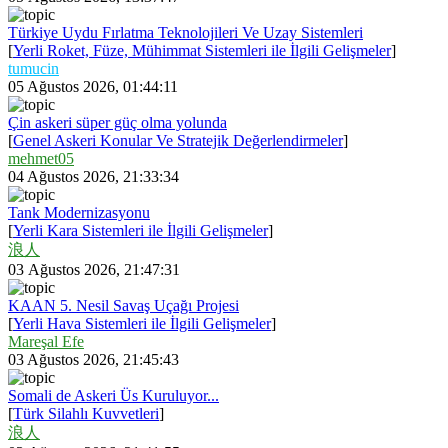
Türkiye Uydu Fırlatma Teknolojileri Ve Uzay Sistemleri
[
Yerli Roket, Füze, Mühimmat Sistemleri ile İlgili Gelişmeler
]
tumucin
05 Ağustos 2026, 01:44:11
Çin askeri süper güç olma yolunda
[
Genel Askeri Konular Ve Stratejik Değerlendirmeler
]
mehmet05
04 Ağustos 2026, 21:33:34
Tank Modernizasyonu
[
Yerli Kara Sistemleri ile İlgili Gelişmeler
]
浪人
03 Ağustos 2026, 21:47:31
KAAN 5. Nesil Savaş Uçağı Projesi
[
Yerli Hava Sistemleri ile İlgili Gelişmeler
]
Mareşal Efe
03 Ağustos 2026, 21:45:43
Somali de Askeri Üs Kuruluyor...
[
Türk Silahlı Kuvvetleri
]
浪人