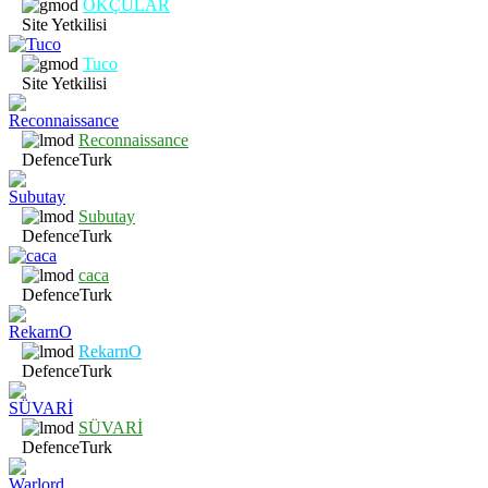
OKÇULAR
Site Yetkilisi
Tuco
Site Yetkilisi
Reconnaissance
DefenceTurk
Subutay
DefenceTurk
caca
DefenceTurk
RekarnO
DefenceTurk
SÜVARİ
DefenceTurk