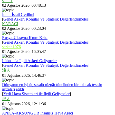
sahin1
02 Ağustos 2026, 00:48:13
İran - İsrail Gerilimi
[
Genel Askeri Konular Ve Stratejik Değerlendirmeler
]
KARACI
02 Ağustos 2026, 00:23:04
Rusya-Ukrayna Kırım Krizi
[
Genel Askeri Konular Ve Stratejik Değerlendirmeler
]
serkan1976
01 Ağustos 2026, 16:05:47
Lübnan'la İlgili Askeri Gelişmeler
[
Genel Askeri Konular Ve Stratejik Değerlendirmeler
]
浪人
01 Ağustos 2026, 14:46:37
Dünyanın en iyi üç sesaltı rüzgâr tünelinden biri olacak tesisin
imzaları atıldı
[
Yerli Hava Sistemleri ile İlgili Gelişmeler
]
浪人
01 Ağustos 2026, 12:11:36
ANKA-AKSUNGUR İnsansız Hava Aracı