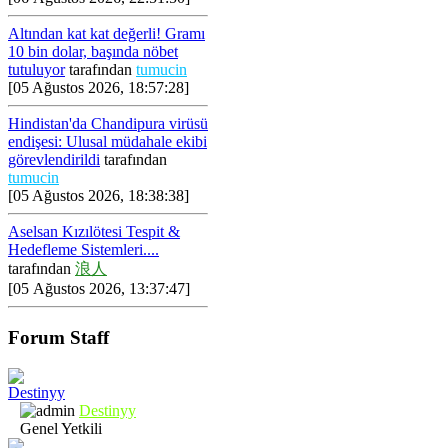
Altından kat kat değerli! Gramı
10 bin dolar, başında nöbet
tutuluyor
tarafından
tumucin
[05 Ağustos 2026, 18:57:28]
Hindistan'da Chandipura virüsü
endişesi: Ulusal müdahale ekibi
görevlendirildi
tarafından
tumucin
[05 Ağustos 2026, 18:38:38]
Aselsan Kızılötesi Tespit &
Hedefleme Sistemleri....
tarafından
浪人
[05 Ağustos 2026, 13:37:47]
Forum Staff
Destinyy
Genel Yetkili