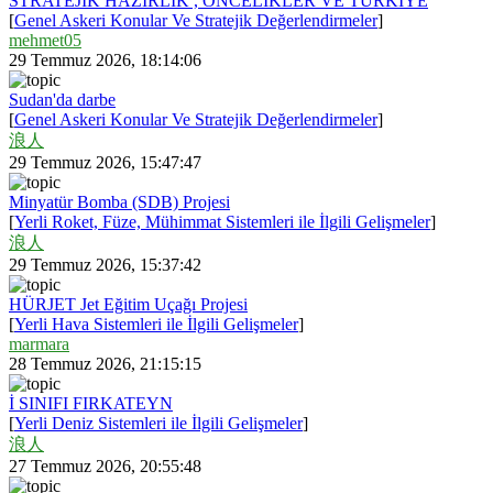
STRATEJİK HAZIRLIK , ÖNCELİKLER VE TÜRKİYE
[
Genel Askeri Konular Ve Stratejik Değerlendirmeler
]
mehmet05
29 Temmuz 2026, 18:14:06
Sudan'da darbe
[
Genel Askeri Konular Ve Stratejik Değerlendirmeler
]
浪人
29 Temmuz 2026, 15:47:47
Minyatür Bomba (SDB) Projesi
[
Yerli Roket, Füze, Mühimmat Sistemleri ile İlgili Gelişmeler
]
浪人
29 Temmuz 2026, 15:37:42
HÜRJET Jet Eğitim Uçağı Projesi
[
Yerli Hava Sistemleri ile İlgili Gelişmeler
]
marmara
28 Temmuz 2026, 21:15:15
İ SINIFI FIRKATEYN
[
Yerli Deniz Sistemleri ile İlgili Gelişmeler
]
浪人
27 Temmuz 2026, 20:55:48