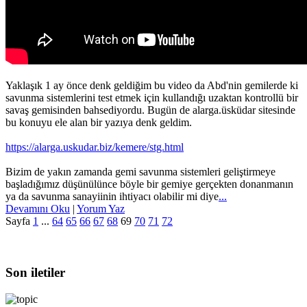
Yaklaşık 1 ay önce denk geldiğim bu video da Abd'nin gemilerde ki
savunma sistemlerini test etmek için kullandığı uzaktan kontrollü bir
savaş gemisinden bahsediyordu. Bugün de alarga.üsküdar sitesinde
bu konuyu ele alan bir yazıya denk geldim.
https://alarga.uskudar.biz/kemere/stg.html
Bizim de yakın zamanda gemi savunma sistemleri geliştirmeye
başladığımız düşünülünce böyle bir gemiye gerçekten donanmanın
ya da savunma sanayiinin ihtiyacı olabilir mi diye
...
Devamını Oku
|
Yorum Yaz
Sayfa
1
...
64
65
66
67
68
69
70
71
72
Son iletiler