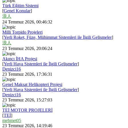
Türk Eğitim Sistemi
[
Genel Konular
]
浪人
24 Temmuz 2026, 00:46:32
Milli Torpido Projeleri
[
Yerli Roket, Füze, Mühimmat Sistemleri ile İlgili Gelişmeler
]
浪人
23 Temmuz 2026, 20:06:24
Akıncı İHA Projesi
[
Yerli Hava Sistemleri ile İlgili Gelişmeler
]
Denizci16
23 Temmuz 2026, 17:36:31
Genel Maksat Helikopteri Projesi
[
Yerli Hava Sistemleri ile İlgili Gelişmeler
]
Denizci16
23 Temmuz 2026, 15:27:03
TEİ MOTOR PROJELERİ
[
TEİ
]
mehmet05
23 Temmuz 2026, 14:19:46