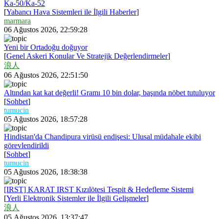
Ka-50/Ka-52
[
Yabancı Hava Sistemleri ile İlgili Haberler
]
marmara
06 Ağustos 2026, 22:59:28
Yeni bir Ortadoğu doğuyor
[
Genel Askeri Konular Ve Stratejik Değerlendirmeler
]
浪人
06 Ağustos 2026, 22:51:50
Altından kat kat değerli! Gramı 10 bin dolar, başında nöbet tutuluyor
[
Sohbet
]
tumucin
05 Ağustos 2026, 18:57:28
Hindistan'da Chandipura virüsü endişesi: Ulusal müdahale ekibi
görevlendirildi
[
Sohbet
]
tumucin
05 Ağustos 2026, 18:38:38
[IRST] KARAT IRST Kızılötesi Tespit & Hedefleme Sistemi
[
Yerli Elektronik Sistemler ile İlgili Gelişmeler
]
浪人
05 Ağustos 2026, 13:37:47