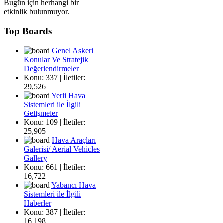
Bugün için herhangi bir
etkinlik bulunmuyor.
Top Boards
Genel Askeri
Konular Ve Stratejik
Değerlendirmeler
Konu: 337 | İletiler:
29,526
Yerli Hava
Sistemleri ile İlgili
Gelişmeler
Konu: 109 | İletiler:
25,905
Hava Araçları
Galerisi/ Aerial Vehicles
Gallery
Konu: 661 | İletiler:
16,722
Yabancı Hava
Sistemleri ile İlgili
Haberler
Konu: 387 | İletiler:
16,198