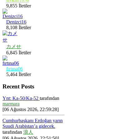
serkan1976
9,855 İletiler
Denizci16
8,108 İletiler
カメせ
6,845 İletiler
fırtına06
5,464 İletiler
Recent Posts
Ynt: Ka-50/Ka-52
tarafından
marmara
[06 Ağustos 2026, 22:59:28]
Cumhurbaşkanı Erdoğan yarın
Suudi Arabistan’a gidecek.
tarafından
浪人
[06 Ağustos 2026, 22:51:50]