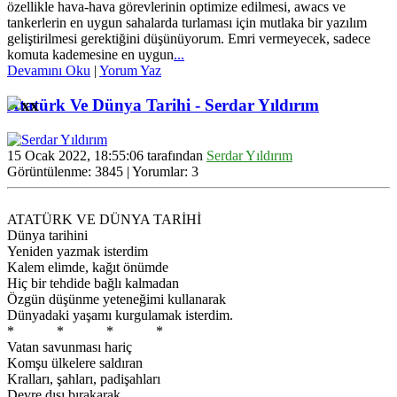
özellikle hava-hava görevlerinin optimize edilmesi, awacs ve
tankerlerin en uygun sahalarda turlaması için mutlaka bir yazılım
geliştirilmesi gerektiğini düşünüyorum. Emri vermeyecek, sadece
komuta kademesine en uygun
...
Devamını Oku
|
Yorum Yaz
Atatürk Ve Dünya Tarihi - Serdar Yıldırım
15 Ocak 2022, 18:55:06 tarafından
Serdar Yıldırım
Görüntülenme: 3845 | Yorumlar: 3
ATATÜRK VE DÜNYA TARİHİ
Dünya tarihini
Yeniden yazmak isterdim
Kalem elimde, kağıt önümde
Hiç bir tehdide bağlı kalmadan
Özgün düşünme yeteneğimi kullanarak
Dünyadaki yaşamı kurgulamak isterdim.
* * * *
Vatan savunması hariç
Komşu ülkelere saldıran
Kralları, şahları, padişahları
Devre dışı bırakarak