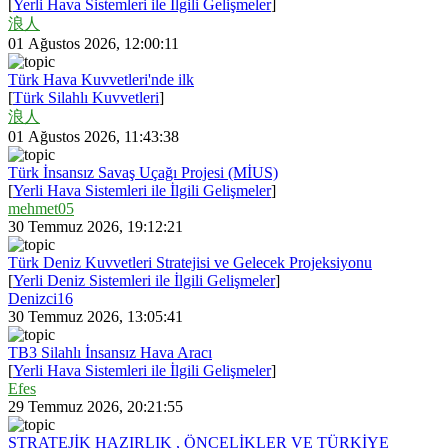
[
Yerli Hava Sistemleri ile İlgili Gelişmeler
]
浪人
01 Ağustos 2026, 12:00:11
Türk Hava Kuvvetleri'nde ilk
[
Türk Silahlı Kuvvetleri
]
浪人
01 Ağustos 2026, 11:43:38
Türk İnsansız Savaş Uçağı Projesi (MİUS)
[
Yerli Hava Sistemleri ile İlgili Gelişmeler
]
mehmet05
30 Temmuz 2026, 19:12:21
Türk Deniz Kuvvetleri Stratejisi ve Gelecek Projeksiyonu
[
Yerli Deniz Sistemleri ile İlgili Gelişmeler
]
Denizci16
30 Temmuz 2026, 13:05:41
TB3 Silahlı İnsansız Hava Aracı
[
Yerli Hava Sistemleri ile İlgili Gelişmeler
]
Efes
29 Temmuz 2026, 20:21:55
STRATEJİK HAZIRLIK , ÖNCELİKLER VE TÜRKİYE