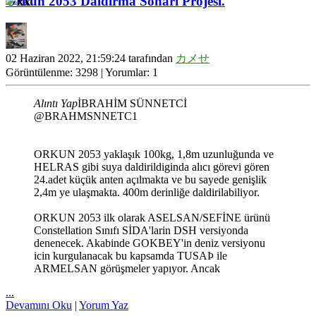
Orkun 2053 Daldırma Sonarı Projesi.
02 Haziran 2022, 21:59:24 tarafından
カメせ
Görüntülenme: 3298 | Yorumlar: 1
Alıntı Yap
İBRAHİM SÜNNETCİ
@BRAHMSNNETC1
ORKUN 2053 yaklaşık 100kg, 1,8m uzunluğunda ve
HELRAS gibi suya daldirildiginda alıcı görevi gören
24.adet küçük anten açılmakta ve bu sayede genişlik
2,4m ye ulaşmakta. 400m derinliğe daldirilabiliyor.
ORKUN 2053 ilk olarak ASELSAN/SEFİNE ürünü
Constellation Sınıfı SİDA'larin DSH versiyonda
denenecek. Akabinde GOKBEY'in deniz versiyonu
icin kurgulanacak bu kapsamda TUSAÞ ile
ARMELSAN görüşmeler yapıyor. Ancak
...
Devamını Oku
|
Yorum Yaz