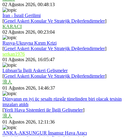
02 Ağustos 2026, 00:48:13
İran - İsrail Gerilimi
[
Genel Askeri Konular Ve Stratejik Değerlendirmeler
]
KARACI
02 Ağustos 2026, 00:23:04
Rusya-Ukrayna Kırım Krizi
[
Genel Askeri Konular Ve Stratejik Değerlendirmeler
]
serkan1976
01 Ağustos 2026, 16:05:47
Lübnan'la İlgili Askeri Gelişmeler
[
Genel Askeri Konular Ve Stratejik Değerlendirmeler
]
浪人
01 Ağustos 2026, 14:46:37
Dünyanın en iyi üç sesaltı rüzgâr tünelinden biri olacak tesisin
imzaları atıldı
[
Yerli Hava Sistemleri ile İlgili Gelişmeler
]
浪人
01 Ağustos 2026, 12:11:36
ANKA-AKSUNGUR İnsansız Hava Aracı