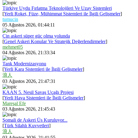
Türkiye Uydu Fırlatma Teknolojileri Ve Uzay Sistemleri
[
Yerli Roket, Füze, Mühimmat Sistemleri ile İlgili Gelişmeler
]
tumucin
05 Ağustos 2026, 01:44:11
Çin askeri süper güç olma yolunda
[
Genel Askeri Konular Ve Stratejik Değerlendirmeler
]
mehmet05
04 Ağustos 2026, 21:33:34
Tank Modernizasyonu
[
Yerli Kara Sistemleri ile İlgili Gelişmeler
]
浪人
03 Ağustos 2026, 21:47:31
KAAN 5. Nesil Savaş Uçağı Projesi
[
Yerli Hava Sistemleri ile İlgili Gelişmeler
]
Mareşal Efe
03 Ağustos 2026, 21:45:43
Somali de Askeri Üs Kuruluyor...
[
Türk Silahlı Kuvvetleri
]
浪人
03 Ağustos 2026, 21:41:55