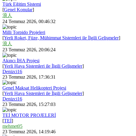
Türk Eğitim Sistemi
[
Genel Konular
]
浪人
24 Temmuz 2026, 00:46:32
Milli Torpido Projeleri
[
Yerli Roket, Füze, Mühimmat Sistemleri ile İlgili Gelişmeler
]
浪人
23 Temmuz 2026, 20:06:24
Akıncı İHA Projesi
[
Yerli Hava Sistemleri ile İlgili Gelişmeler
]
Denizci16
23 Temmuz 2026, 17:36:31
Genel Maksat Helikopteri Projesi
[
Yerli Hava Sistemleri ile İlgili Gelişmeler
]
Denizci16
23 Temmuz 2026, 15:27:03
TEİ MOTOR PROJELERİ
[
TEİ
]
mehmet05
23 Temmuz 2026, 14:19:46