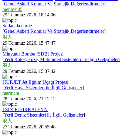
[
Genel Askeri Konular Ve Stratejik Değerlendirmeler
]
mehmet05
29 Temmuz 2026, 18:14:06
Sudan'da darbe
[
Genel Askeri Konular Ve Stratejik Değerlendirmeler
]
浪人
29 Temmuz 2026, 15:47:47
Minyatür Bomba (SDB) Projesi
[
Yerli Roket, Füze, Mühimmat Sistemleri ile İlgili Gelişmeler
]
浪人
29 Temmuz 2026, 15:37:42
HÜRJET Jet Eğitim Uçağı Projesi
[
Yerli Hava Sistemleri ile İlgili Gelişmeler
]
marmara
28 Temmuz 2026, 21:15:15
İ SINIFI FIRKATEYN
[
Yerli Deniz Sistemleri ile İlgili Gelişmeler
]
浪人
27 Temmuz 2026, 20:55:48