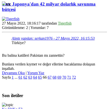
Ynt: Japonya'dan 42 milyar dolarlık savunma
bütçesi
27 Mayıs 2022, 18:16:17 tarafından
Tigerfish
Görüntülenme: 2 | Yorumlar: 7
Alıntı yapılan: serkan1976 - 27 Mayıs 2022, 16:15:53
Türkiye?
Bu balina katilleri Pakistan mı zannettin?
Bunlara verilen kıymet ve değer ellerine bacaklarına dolaşsın
inşallah.
Devamını Oku
|
Yorum Yaz
Sayfa
1
...
61
62
63
64
65
66
67
68
69
70
71
72
Son iletiler