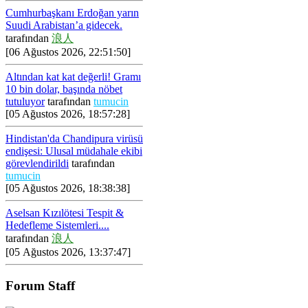
Cumhurbaşkanı Erdoğan yarın
Suudi Arabistan’a gidecek.
tarafından
浪人
[06 Ağustos 2026, 22:51:50]
Altından kat kat değerli! Gramı
10 bin dolar, başında nöbet
tutuluyor
tarafından
tumucin
[05 Ağustos 2026, 18:57:28]
Hindistan'da Chandipura virüsü
endişesi: Ulusal müdahale ekibi
görevlendirildi
tarafından
tumucin
[05 Ağustos 2026, 18:38:38]
Aselsan Kızılötesi Tespit &
Hedefleme Sistemleri....
tarafından
浪人
[05 Ağustos 2026, 13:37:47]
Forum Staff