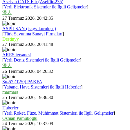
Aselsan CATS Flir (Aselflir-235)
[
Yerli Elektronik Sistemler ile İlgili Gelişmeler
]
浪人
27 Temmuz 2026, 20:42:35
ASPİLSAN (tskgv kuruluşu)
[
Türk Savunma Sanayi Firmaları
]
Destinyy
27 Temmuz 2026, 20:41:48
ARES tersanesi
[
Yerli Deniz Sistemleri ile İlgili Gelişmeler
]
浪人
26 Temmuz 2026, 04:26:32
Su-57 (T-50) PAKFA
[
Yabancı Hava Sistemleri ile İlgili Haberler
]
marmara
25 Temmuz 2026, 19:36:30
Haberler
[
Yerli Roket, Füze, Mühimmat Sistemleri ile İlgili Gelişmeler
]
Osman Pamukoğlu
24 Temmuz 2026, 10:37:09