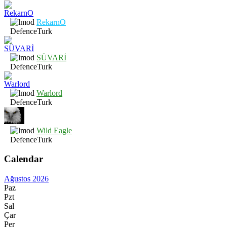
RekarnO
DefenceTurk
SÜVARİ
DefenceTurk
Warlord
DefenceTurk
Wild Eagle
DefenceTurk
Calendar
Ağustos 2026
Paz
Pzt
Sal
Çar
Per