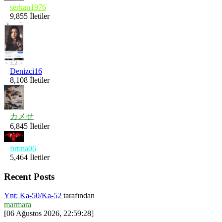
serkan1976
9,855 İletiler
Denizci16
8,108 İletiler
カメせ
6,845 İletiler
fırtına06
5,464 İletiler
Recent Posts
Ynt: Ka-50/Ka-52
tarafından
marmara
[06 Ağustos 2026, 22:59:28]