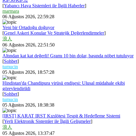
Ka-50/Ka-52
[
Yabancı Hava Sistemleri ile İlgili Haberler
]
marmara
06 Ağustos 2026, 22:59:28
Yeni bir Ortadoğu doğuyor
[
Genel Askeri Konular Ve Stratejik Değerlendirmeler
]
浪人
06 Ağustos 2026, 22:51:50
Altından kat kat değerli! Gramı 10 bin dolar, başında nöbet tutuluyor
[
Sohbet
]
tumucin
05 Ağustos 2026, 18:57:28
Hindistan'da Chandipura virüsü endişesi: Ulusal müdahale ekibi
görevlendirildi
[
Sohbet
]
tumucin
05 Ağustos 2026, 18:38:38
[IRST] KARAT IRST Kızılötesi Tespit & Hedefleme Sistemi
[
Yerli Elektronik Sistemler ile İlgili Gelişmeler
]
浪人
05 Ağustos 2026, 13:37:47