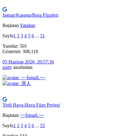
Jaguar/Kasırga/Bora Füzeleri
Başlatan
Yatağan
Sayfa
1
2
3
4
5
6
...
51
Yanıtlar: 501
Gösterim: 308,118
05 Haziran 2026, 20:57:36
putty
tarafından
Yerli Hava-Hava Füze Projesi
Başlatan
~~İsmaiL~~
Sayfa
1
2
3
4
5
6
...
55
Yanıtlar: 544