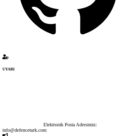
UYARI
defenceturk Forumuna eklenen ve farklı sitelere yönlendiren
bağlantı adreslerinden (linklerden) www.defenceturk.com sorumlu
tutulamaz. İnternet sitemizde, kaynak ya da bağlantı adresi(link)
göstermeksizin izinsiz bir şekilde yapılan her türlü haber ve bilgi
paylaşımı yasaktır. Forumumuzda izinsiz ve kaynak göstermeksizin
yapılan haber ve bilgi paylaşımlarından sadece eylemi gerçekleştiren
kişi sorumludur. Bu durumun mağduriyet yaratması hâlinde hak
sahibi olan kişi, kişiler ya da kurumların, bizlerle iletişime geçmesini
ivedilikle rica ederiz.
Elektronik Posta Adresimiz:
info@defenceturk.com