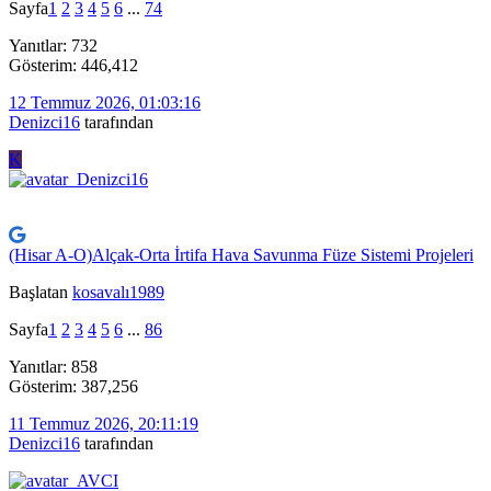
Sayfa
1
2
3
4
5
6
...
74
Yanıtlar: 732
Gösterim: 446,412
12 Temmuz 2026, 01:03:16
Denizci16
tarafından
K
(Hisar A-O)Alçak-Orta İrtifa Hava Savunma Füze Sistemi Projeleri
Başlatan
kosavalı1989
Sayfa
1
2
3
4
5
6
...
86
Yanıtlar: 858
Gösterim: 387,256
11 Temmuz 2026, 20:11:19
Denizci16
tarafından