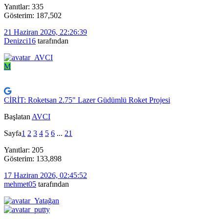
Yanıtlar: 335
Gösterim: 187,502
21 Haziran 2026, 22:26:39
Denizci16
tarafından
M
CİRİT: Roketsan 2.75" Lazer Güdümlü Roket Projesi
Başlatan
AVCI
Sayfa
1
2
3
4
5
6
...
21
Yanıtlar: 205
Gösterim: 133,898
17 Haziran 2026, 02:45:52
mehmet05
tarafından