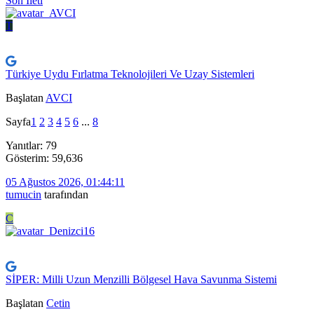
Son İleti
T
Türkiye Uydu Fırlatma Teknolojileri Ve Uzay Sistemleri
Başlatan
AVCI
Sayfa
1
2
3
4
5
6
...
8
Yanıtlar: 79
Gösterim: 59,636
05 Ağustos 2026, 01:44:11
tumucin
tarafından
C
SİPER: Milli Uzun Menzilli Bölgesel Hava Savunma Sistemi
Başlatan
Cetin