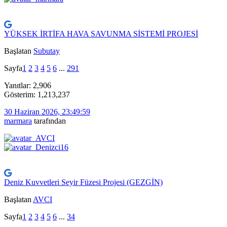
YÜKSEK İRTİFA HAVA SAVUNMA SİSTEMİ PROJESİ
Başlatan
Subutay
Sayfa
1
2
3
4
5
6
...
291
Yanıtlar: 2,906
Gösterim: 1,213,237
30 Haziran 2026, 23:49:59
marmara
tarafından
Deniz Kuvvetleri Seyir Füzesi Projesi (GEZGİN)
Başlatan
AVCI
Sayfa
1
2
3
4
5
6
...
34