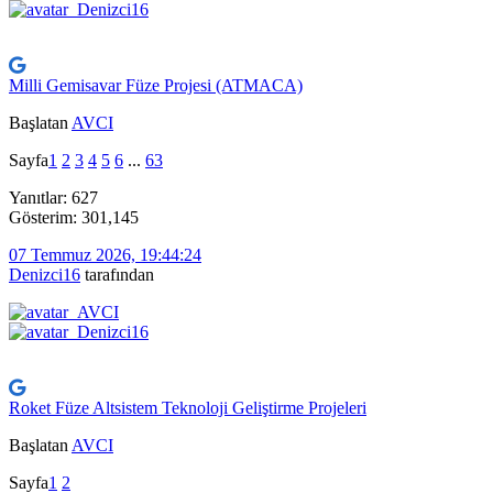
Milli Gemisavar Füze Projesi (ATMACA)
Başlatan
AVCI
Sayfa
1
2
3
4
5
6
...
63
Yanıtlar: 627
Gösterim: 301,145
07 Temmuz 2026, 19:44:24
Denizci16
tarafından
Roket Füze Altsistem Teknoloji Geliştirme Projeleri
Başlatan
AVCI
Sayfa
1
2