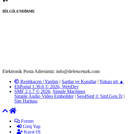
BİLGİLENDİRME
Rom ve medya haber sitesi olarak hizmet veren
www.defenceturk.com'
da, 5651 Sayılı Kanunun 8. Maddesine ve
T.C.K'nın 125. Maddesine göre, yapılan gönderi (konu, yorum)
paylaşımlarının tüm sorumluluğu forum üyelerimize aittir.
defenceturk Forumuna iletilecek olan şikayetler, elektronik posta
adresimize gönderildikten en geç üç (3) iş günü içerisinde, ilgili
kanunlar ve yönetmelikler çerçevesinde tarafımızca incelenerek site
yöneticilerimiz tarafından gereken çalışmaların yapılmasının
ardından ilgili kişi ya da kuruma yazılı açıklama yapılacaktır.
Elektronik Posta Adresimiz: info@defenceturk.com
Replikacep |
Yardım
|
Şartlar ve Kurallar
|
Yukarı git ▲
EhPortal 1.39.6 © 2026, WebDev
SMF 2.1.7 © 2026
,
Simple Machines
Simple Audio Video Embedder
|
Seo4Smf © Smf.Gen.Tr
|
Site Haritası
Forum
Giriş Yap
Kayıt Ol