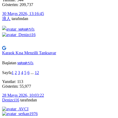
Gösterim: 209,737
30 Mayıs 2026, 13:16:45
浪人
tarafından
Karaok Kısa Menzilli Tanksavar
Başlatan
мคяครℓเ
Sayfa
1
2
3
4
5
6
...
12
Yanıtlar: 113
Gösterim: 55,977
28 Mayıs 2026, 10:03:22
Denizci16
tarafından