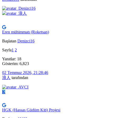
Eren mühimmatı (Roketsan)
Başlatan
Denizci16
Sayfa
1
2
Yanıtlar: 18
Gösterim: 6,823
02 Temmuz 2026, 21:28:46
浪人
tarafından
K
HGK (Hassas Güdüm Kiti) Projesi