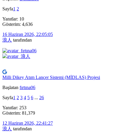
Sayfa
1
2
Yanıtlar: 10
Gösterim: 4,636
16 Haziran 2026, 22:05:05
浪人
tarafından
Milli Dikey Atım Lançer Sistemi (MİDLAS) Projesi
Başlatan
fırtına06
Sayfa
1
2
3
4
5
6
...
26
Yanıtlar: 253
Gösterim: 81,379
12 Haziran 2026, 22:41:27
浪人
tarafından