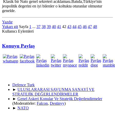
Klasik bir Nato genel sekreteri acıklaması.Batıda,Türkiye'nin
jeopolitik degerini en iyi bilenler o koltukta oturanlar olmustur
genelde.
Yazdır
Yukarı git
Sayfa
1
...
37
38
39
40
41
42
43
44
45
46
47
48
Kullanıcı Eylemleri
Konuyu Paylaş
Defence Turk
►
ULUSLARARASI SAVUNMA SANAYİ VE
STRATEJİK DEĞERLENDİRMELER
►
Genel Askeri Konular Ve Stratejik Değerlendirmeler
(Moderatörler:
Falcon
,
Destinyy
)
►
NATO