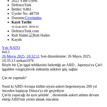
2022 Yılın Üyesi
DefenceTurk
İletiler: 9,861
Üyeler No :48759
Durumu:
Çevrimdışı
Kayıt Tarihi
14 Ocak 2019, 18:05:41
DefenceTurk.com
Ruh Halim
Kayıtlı
Ynt: NATO
#413
26 Mayıs 2025, 10:32:11
Son düzenlenme
: 26 Mayıs 2025,
10:35:13 serkan1976
Böyle bir Çin işgal tehlikesini farkettiği an ABD , Japonya'ya Çin'i
işgalden vazgeçirecek miktarda nükleer güç sağlar.
Çin ne yapmalı?
Nasıl ki ABD-Avrupa kültür-siyasi-askeri hegemonyası 200 yıl
önceden başlayıp Dünya'yı ele geçirdiyse
Çin'in yapacağı da aynı şekilde , ekonomik-askeri atılımı devam
ettirip ABD'nin yerini almak olacaktır.