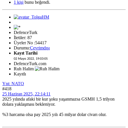
1 kişi
bunu beğendi.
DefenceTurk
İletiler: 87
Üyeler No :54417
Durumu:
Çevrimdışı
Kayıt Tarihi
02 Mayıs 2022, 19:03:05
DefenceTurk.com
Ruh Halim
Kayıtlı
Ynt: NATO
#418
25 Haziran 2025, 22:14:11
2025 yılında afaki bir kur şoku yaşanmazsa GSMH 1,5 trilyon
dolara yaklaşması bekleniyor.
%3 harcama olsa pay 2025 yılı 45 milyar dolar civarı olur.