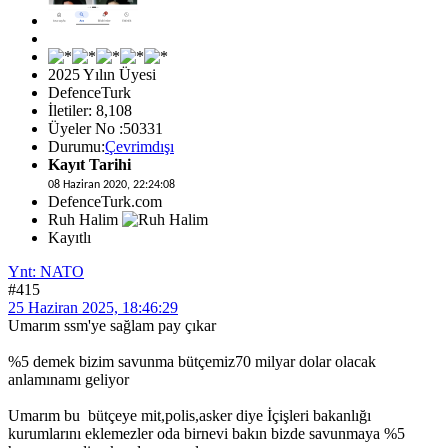
2025 Yılın Üyesi
DefenceTurk
İletiler: 8,108
Üyeler No :50331
Durumu:
Çevrimdışı
Kayıt Tarihi
08 Haziran 2020, 22:24:08
DefenceTurk.com
Ruh Halim
Kayıtlı
Ynt: NATO
#415
25 Haziran 2025, 18:46:29
Umarım ssm'ye sağlam pay çıkar
%5 demek bizim savunma bütçemiz70 milyar dolar olacak
anlamınamı geliyor
Umarım bu bütçeye mit,polis,asker diye İçişleri bakanlığı
kurumlarını eklemezler oda birnevi bakın bizde savunmaya %5