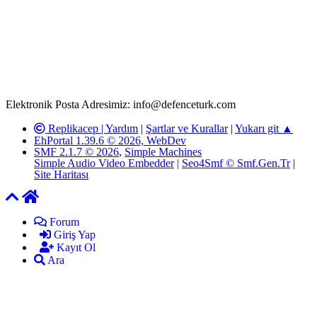
www.defenceturk.com'
da, 5651 Sayılı Kanunun 8. Maddesine ve
T.C.K'nın 125. Maddesine göre, yapılan gönderi (konu, yorum)
paylaşımlarının tüm sorumluluğu forum üyelerimize aittir.
defenceturk Forumuna iletilecek olan şikayetler, elektronik posta
adresimize gönderildikten en geç üç (3) iş günü içerisinde, ilgili
kanunlar ve yönetmelikler çerçevesinde tarafımızca incelenerek site
yöneticilerimiz tarafından gereken çalışmaların yapılmasının
ardından ilgili kişi ya da kuruma yazılı açıklama yapılacaktır.
Elektronik Posta Adresimiz: info@defenceturk.com
Replikacep |
Yardım
|
Şartlar ve Kurallar
|
Yukarı git ▲
EhPortal 1.39.6 © 2026, WebDev
SMF 2.1.7 © 2026
,
Simple Machines
Simple Audio Video Embedder
|
Seo4Smf © Smf.Gen.Tr
|
Site Haritası
Forum
Giriş Yap
Kayıt Ol
Ara