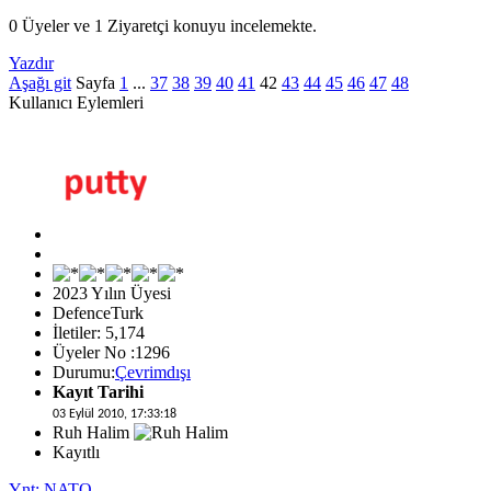
0 Üyeler ve 1 Ziyaretçi konuyu incelemekte.
Yazdır
Aşağı git
Sayfa
1
...
37
38
39
40
41
42
43
44
45
46
47
48
Kullanıcı Eylemleri
2023 Yılın Üyesi
DefenceTurk
İletiler: 5,174
Üyeler No :1296
Durumu:
Çevrimdışı
Kayıt Tarihi
03 Eylül 2010, 17:33:18
Ruh Halim
Kayıtlı
Ynt: NATO