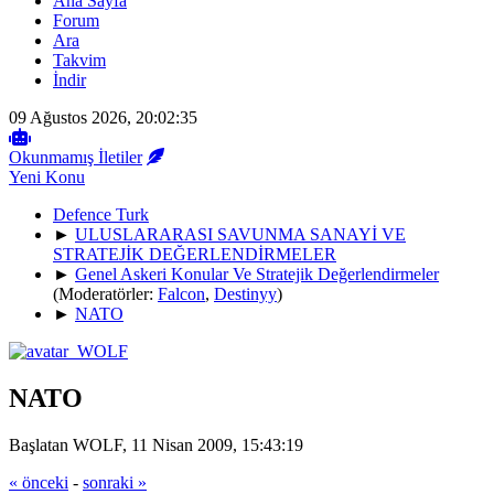
Ana Sayfa
Forum
Ara
Takvim
İndir
09 Ağustos 2026, 20:02:35
Okunmamış İletiler
Yeni Konu
Defence Turk
►
ULUSLARARASI SAVUNMA SANAYİ VE
STRATEJİK DEĞERLENDİRMELER
►
Genel Askeri Konular Ve Stratejik Değerlendirmeler
(Moderatörler:
Falcon
,
Destinyy
)
►
NATO
NATO
Başlatan WOLF, 11 Nisan 2009, 15:43:19
« önceki
-
sonraki »