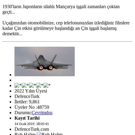
1930'ların Japonların silahlı Mançurya işgali zamanları çoktan
geçti...
Uçağınızdan otomobilinize, cep telefonunuzdan izlediğiniz filmlere
kadar Çin etkisi görülmeye başlandığı an Çin işgali başlamış
demektir...
2022 Yılın Üyesi
DefenceTurk
İletiler: 9,861
Üyeler No :48759
Durumu:
Çevrimdışı
Kayıt Tarihi
14 Ocak 2019, 18:05:41
DefenceTurk.com
Ruh Halim