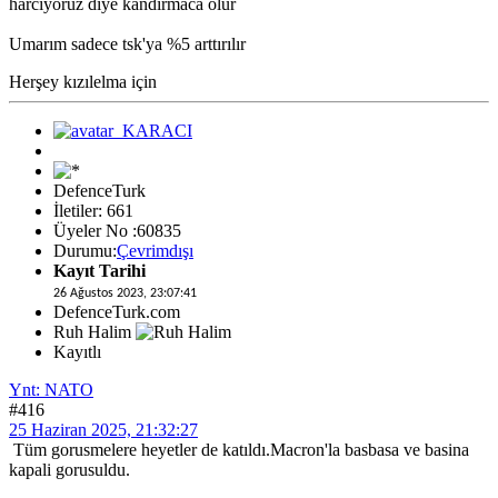
harcıyoruz diye kandırmaca olur
Umarım sadece tsk'ya %5 arttırılır
Herşey kızılelma için
DefenceTurk
İletiler: 661
Üyeler No :60835
Durumu:
Çevrimdışı
Kayıt Tarihi
26 Ağustos 2023, 23:07:41
DefenceTurk.com
Ruh Halim
Kayıtlı
Ynt: NATO
#416
25 Haziran 2025, 21:32:27
Tüm gorusmelere heyetler de katıldı.Macron'la basbasa ve basina
kapali gorusuldu.