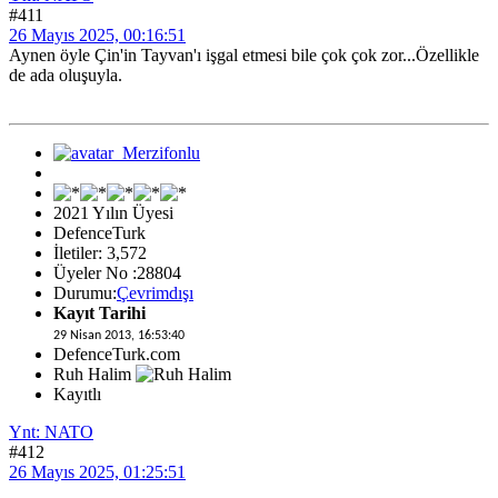
#411
26 Mayıs 2025, 00:16:51
Aynen öyle Çin'in Tayvan'ı işgal etmesi bile çok çok zor...Özellikle
de ada oluşuyla.
2021 Yılın Üyesi
DefenceTurk
İletiler: 3,572
Üyeler No :28804
Durumu:
Çevrimdışı
Kayıt Tarihi
29 Nisan 2013, 16:53:40
DefenceTurk.com
Ruh Halim
Kayıtlı
Ynt: NATO
#412
26 Mayıs 2025, 01:25:51