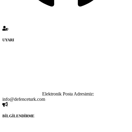
UYARI
defenceturk Forumuna eklenen ve farklı sitelere yönlendiren
bağlantı adreslerinden (linklerden) www.defenceturk.com sorumlu
tutulamaz. İnternet sitemizde, kaynak ya da bağlantı adresi(link)
göstermeksizin izinsiz bir şekilde yapılan her türlü haber ve bilgi
paylaşımı yasaktır. Forumumuzda izinsiz ve kaynak göstermeksizin
yapılan haber ve bilgi paylaşımlarından sadece eylemi gerçekleştiren
kişi sorumludur. Bu durumun mağduriyet yaratması hâlinde hak
sahibi olan kişi, kişiler ya da kurumların, bizlerle iletişime geçmesini
ivedilikle rica ederiz.
Elektronik Posta Adresimiz:
info@defenceturk.com
BİLGİLENDİRME
Rom ve medya haber sitesi olarak hizmet veren