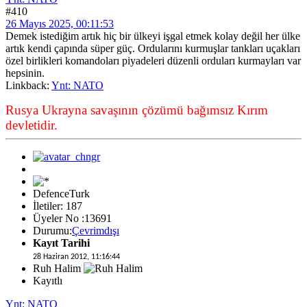
#410
26 Mayıs 2025, 00:11:53
Demek istediğim artık hiç bir ülkeyi işgal etmek kolay değil her ülke
artık kendi çapında süper güç. Ordularını kurmuşlar tankları uçakları
özel birlikleri komandoları piyadeleri düzenli orduları kurmayları var
hepsinin.
Linkback:
Ynt: NATO
Rusya Ukrayna savaşının çözümü bağımsız Kırım
devletidir.
DefenceTurk
İletiler: 187
Üyeler No :13691
Durumu:
Çevrimdışı
Kayıt Tarihi
28 Haziran 2012, 11:16:44
Ruh Halim
Kayıtlı
Ynt: NATO