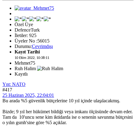
Özel Üye
DefenceTurk
İletiler: 925
Üyeler No :56015
Durumu:
Çevrimdışı
Kayıt Tarihi
10 Ekim 2022, 10:38:11
Mehmet75
Ruh Halim
Kayıtlı
Ynt: NATO
#417
25 Haziran 2025, 22:04:01
Bu arada %5 güvenlik bütçelerine 10 yıl içinde ulaşılacakmış.
Bizde; 9 yıl her hükümet bildiği veya imkanı ölçüsünde devam eder.
Tam da 10'uncu sene kim iktidarda ise o senenin savunma bütçesini
o yılın gsmh'sine göre %5 açıklar.