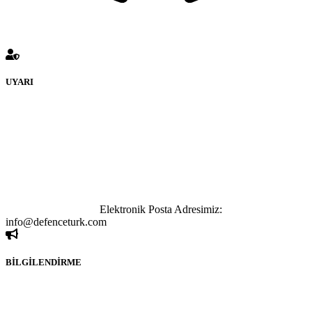
UYARI
defenceturk Forumuna eklenen ve farklı sitelere yönlendiren
bağlantı adreslerinden (linklerden) www.defenceturk.com sorumlu
tutulamaz. İnternet sitemizde, kaynak ya da bağlantı adresi(link)
göstermeksizin izinsiz bir şekilde yapılan her türlü haber ve bilgi
paylaşımı yasaktır. Forumumuzda izinsiz ve kaynak göstermeksizin
yapılan haber ve bilgi paylaşımlarından sadece eylemi gerçekleştiren
kişi sorumludur. Bu durumun mağduriyet yaratması hâlinde hak
sahibi olan kişi, kişiler ya da kurumların, bizlerle iletişime geçmesini
ivedilikle rica ederiz.
Elektronik Posta Adresimiz:
info@defenceturk.com
BİLGİLENDİRME
Rom ve medya haber sitesi olarak hizmet veren
www.defenceturk.com'
da, 5651 Sayılı Kanunun 8. Maddesine ve