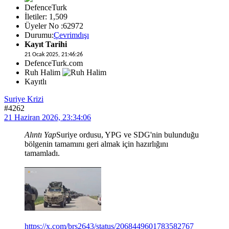
DefenceTurk
İletiler: 1,509
Üyeler No :62972
Durumu:
Çevrimdışı
Kayıt Tarihi
21 Ocak 2025, 21:46:26
DefenceTurk.com
Ruh Halim
Kayıtlı
Suriye Krizi
#4262
21 Haziran 2026, 23:34:06
Alıntı Yap
Suriye ordusu, YPG ve SDG'nin bulunduğu
bölgenin tamamını geri almak için hazırlığını
tamamladı.
https://x.com/brs2643/status/2068449601783582767