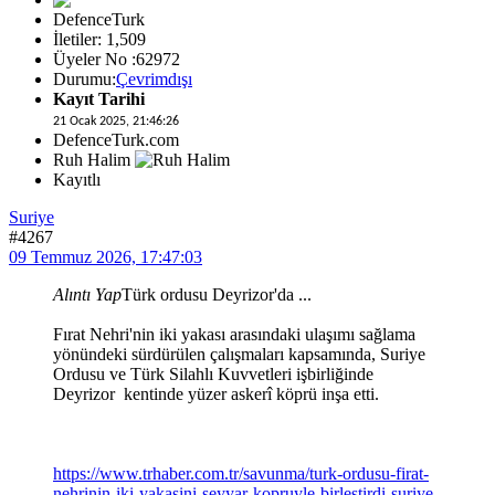
DefenceTurk
İletiler: 1,509
Üyeler No :62972
Durumu:
Çevrimdışı
Kayıt Tarihi
21 Ocak 2025, 21:46:26
DefenceTurk.com
Ruh Halim
Kayıtlı
Suriye
#4267
09 Temmuz 2026, 17:47:03
Alıntı Yap
Türk ordusu Deyrizor'da ...
Fırat Nehri'nin iki yakası arasındaki ulaşımı sağlama
yönündeki sürdürülen çalışmaları kapsamında, Suriye
Ordusu ve Türk Silahlı Kuvvetleri işbirliğinde
Deyrizor kentinde yüzer askerî köprü inşa etti.
https://www.trhaber.com.tr/savunma/turk-ordusu-firat-
nehrinin-iki-yakasini-seyyar-kopruyle-birlestirdi-suriye-