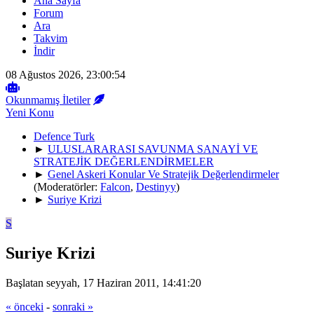
Ana Sayfa
Forum
Ara
Takvim
İndir
08 Ağustos 2026, 23:00:54
Okunmamış İletiler
Yeni Konu
Defence Turk
►
ULUSLARARASI SAVUNMA SANAYİ VE
STRATEJİK DEĞERLENDİRMELER
►
Genel Askeri Konular Ve Stratejik Değerlendirmeler
(Moderatörler:
Falcon
,
Destinyy
)
►
Suriye Krizi
S
Suriye Krizi
Başlatan seyyah, 17 Haziran 2011, 14:41:20
« önceki
-
sonraki »