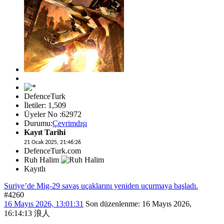
DefenceTurk
İletiler: 1,509
Üyeler No :62972
Durumu:
Çevrimdışı
Kayıt Tarihi
21 Ocak 2025, 21:46:26
DefenceTurk.com
Ruh Halim
Kayıtlı
Suriye’de Mig-29 savaş uçaklarını yeniden uçurmaya başladı.
#4260
16 Mayıs 2026, 13:01:31
Son düzenlenme
: 16 Mayıs 2026,
16:14:13 浪人