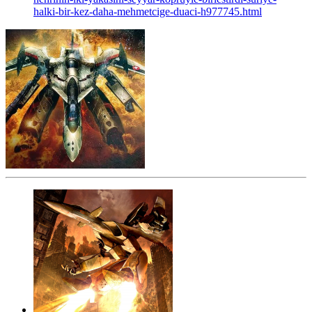
halki-bir-kez-daha-mehmetcige-duaci-h977745.html