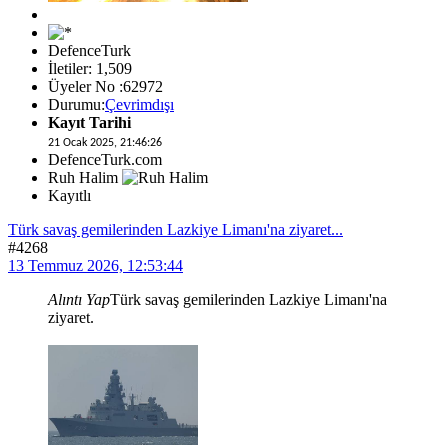
DefenceTurk
İletiler: 1,509
Üyeler No :62972
Durumu:
Çevrimdışı
Kayıt Tarihi
21 Ocak 2025, 21:46:26
DefenceTurk.com
Ruh Halim
Kayıtlı
Türk savaş gemilerinden Lazkiye Limanı'na ziyaret...
#4268
13 Temmuz 2026, 12:53:44
Alıntı Yap
Türk savaş gemilerinden Lazkiye Limanı'na
ziyaret.