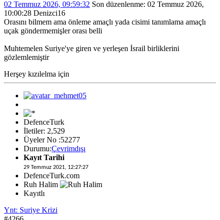
02 Temmuz 2026, 09:59:32
Son düzenlenme
: 02 Temmuz 2026,
10:00:28 Denizci16
Orasını bilmem ama önleme amaçlı yada cisimi tanımlama amaçlı
uçak göndermemişler orası belli
Muhtemelen Suriye'ye giren ve yerleşen İsrail birliklerini
gözlemlemiştir
Herşey kızılelma için
DefenceTurk
İletiler: 2,529
Üyeler No :52277
Durumu:
Çevrimdışı
Kayıt Tarihi
29 Temmuz 2021, 12:27:27
DefenceTurk.com
Ruh Halim
Kayıtlı
Ynt: Suriye Krizi
#4266