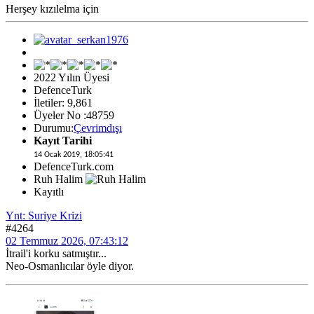
Herşey kızılelma için
2022 Yılın Üyesi
DefenceTurk
İletiler: 9,861
Üyeler No :48759
Durumu:
Çevrimdışı
Kayıt Tarihi
14 Ocak 2019, 18:05:41
DefenceTurk.com
Ruh Halim
Kayıtlı
Ynt: Suriye Krizi
#4264
02 Temmuz 2026, 07:43:12
İtrail'i korku satmıştır...
Neo-Osmanlıcılar öyle diyor.