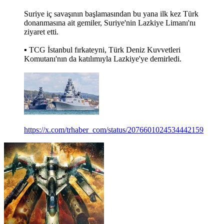
Suriye iç savaşının başlamasından bu yana ilk kez Türk
donanmasına ait gemiler, Suriye'nin Lazkiye Limanı'nı
ziyaret etti.
▪️ TCG İstanbul fırkateyni, Türk Deniz Kuvvetleri
Komutanı'nın da katılımıyla Lazkiye'ye demirledi.
https://x.com/trhaber_com/status/2076601024534442159