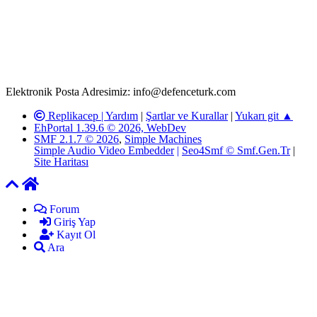
T.C.K'nın 125. Maddesine göre, yapılan gönderi (konu, yorum)
paylaşımlarının tüm sorumluluğu forum üyelerimize aittir.
defenceturk Forumuna iletilecek olan şikayetler, elektronik posta
adresimize gönderildikten en geç üç (3) iş günü içerisinde, ilgili
kanunlar ve yönetmelikler çerçevesinde tarafımızca incelenerek site
yöneticilerimiz tarafından gereken çalışmaların yapılmasının
ardından ilgili kişi ya da kuruma yazılı açıklama yapılacaktır.
Elektronik Posta Adresimiz: info@defenceturk.com
Replikacep |
Yardım
|
Şartlar ve Kurallar
|
Yukarı git ▲
EhPortal 1.39.6 © 2026, WebDev
SMF 2.1.7 © 2026
,
Simple Machines
Simple Audio Video Embedder
|
Seo4Smf © Smf.Gen.Tr
|
Site Haritası
Forum
Giriş Yap
Kayıt Ol
Ara