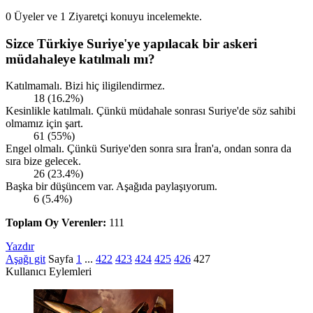
0 Üyeler ve 1 Ziyaretçi konuyu incelemekte.
Sizce Türkiye Suriye'ye yapılacak bir askeri
müdahaleye katılmalı mı?
Katılmamalı. Bizi hiç iligilendirmez.
18 (16.2%)
Kesinlikle katılmalı. Çünkü müdahale sonrası Suriye'de söz sahibi
olmamız için şart.
61 (55%)
Engel olmalı. Çünkü Suriye'den sonra sıra İran'a, ondan sonra da
sıra bize gelecek.
26 (23.4%)
Başka bir düşüncem var. Aşağıda paylaşıyorum.
6 (5.4%)
Toplam Oy Verenler:
111
Yazdır
Aşağı git
Sayfa
1
...
422
423
424
425
426
427
Kullanıcı Eylemleri