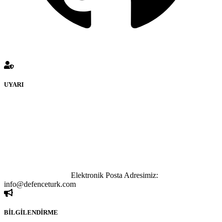
UYARI
defenceturk Forumuna eklenen ve farklı sitelere yönlendiren
bağlantı adreslerinden (linklerden) www.defenceturk.com sorumlu
tutulamaz. İnternet sitemizde, kaynak ya da bağlantı adresi(link)
göstermeksizin izinsiz bir şekilde yapılan her türlü haber ve bilgi
paylaşımı yasaktır. Forumumuzda izinsiz ve kaynak göstermeksizin
yapılan haber ve bilgi paylaşımlarından sadece eylemi gerçekleştiren
kişi sorumludur. Bu durumun mağduriyet yaratması hâlinde hak
sahibi olan kişi, kişiler ya da kurumların, bizlerle iletişime geçmesini
ivedilikle rica ederiz.
Elektronik Posta Adresimiz:
info@defenceturk.com
BİLGİLENDİRME