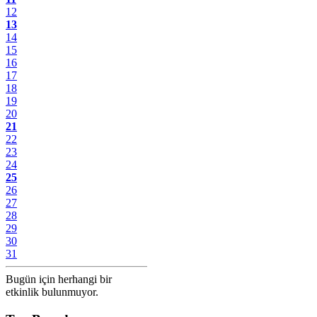
12
13
14
15
16
17
18
19
20
21
22
23
24
25
26
27
28
29
30
31
Bugün için herhangi bir
etkinlik bulunmuyor.