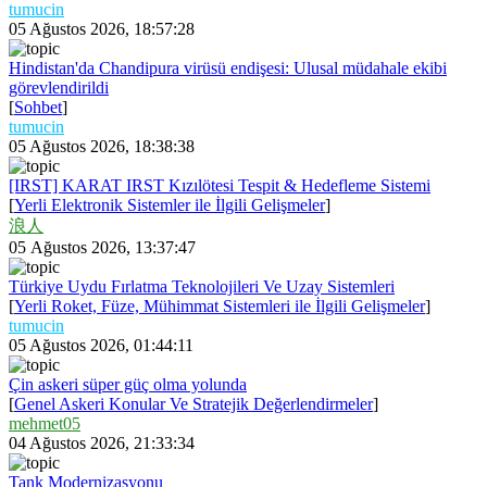
tumucin
05 Ağustos 2026, 18:57:28
Hindistan'da Chandipura virüsü endişesi: Ulusal müdahale ekibi
görevlendirildi
[
Sohbet
]
tumucin
05 Ağustos 2026, 18:38:38
[IRST] KARAT IRST Kızılötesi Tespit & Hedefleme Sistemi
[
Yerli Elektronik Sistemler ile İlgili Gelişmeler
]
浪人
05 Ağustos 2026, 13:37:47
Türkiye Uydu Fırlatma Teknolojileri Ve Uzay Sistemleri
[
Yerli Roket, Füze, Mühimmat Sistemleri ile İlgili Gelişmeler
]
tumucin
05 Ağustos 2026, 01:44:11
Çin askeri süper güç olma yolunda
[
Genel Askeri Konular Ve Stratejik Değerlendirmeler
]
mehmet05
04 Ağustos 2026, 21:33:34
Tank Modernizasyonu