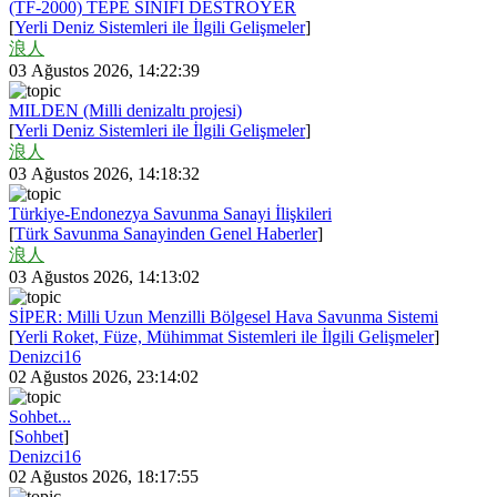
(TF-2000) TEPE SINIFI DESTROYER
[
Yerli Deniz Sistemleri ile İlgili Gelişmeler
]
浪人
03 Ağustos 2026, 14:22:39
MILDEN (Milli denizaltı projesi)
[
Yerli Deniz Sistemleri ile İlgili Gelişmeler
]
浪人
03 Ağustos 2026, 14:18:32
Türkiye-Endonezya Savunma Sanayi İlişkileri
[
Türk Savunma Sanayinden Genel Haberler
]
浪人
03 Ağustos 2026, 14:13:02
SİPER: Milli Uzun Menzilli Bölgesel Hava Savunma Sistemi
[
Yerli Roket, Füze, Mühimmat Sistemleri ile İlgili Gelişmeler
]
Denizci16
02 Ağustos 2026, 23:14:02
Sohbet...
[
Sohbet
]
Denizci16
02 Ağustos 2026, 18:17:55