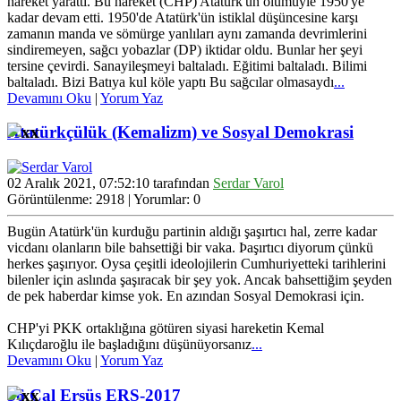
hareket yarattı. Bu hareket (CHP) Atatürk'ün ölümüyle 1950'ye
kadar devam etti. 1950'de Atatürk'ün istiklal düşüncesine karşı
zamanın manda ve sömürge yanlıları aynı zamanda devrimlerini
sindiremeyen, sağcı yobazlar (DP) iktidar oldu. Bunlar her şeyi
tersine çevirdi. Sanayileşmeyi baltaladı. Eğitimi baltaladı. Bilimi
baltaladı. Bizi Batıya kul köle yaptı Bu sağcılar olmasaydı
...
Devamını Oku
|
Yorum Yaz
Atatürkçülük (Kemalizm) ve Sosyal Demokrasi
02 Aralık 2021, 07:52:10 tarafından
Serdar Varol
Görüntülenme: 2918 | Yorumlar: 0
Bugün Atatürk'ün kurduğu partinin aldığı şaşırtıcı hal, zerre kadar
vicdanı olanların bile bahsettiği bir vaka. Þaşırtıcı diyorum çünkü
herkes şaşırıyor. Oysa çeşitli ideolojilerin Cumhuriyetteki tarihlerini
bilenler için aslında şaşıracak bir şey yok. Ancak bahsettiğim şeyden
de pek haberdar kimse yok. En azından Sosyal Demokrasi için.
CHP'yi PKK ortaklığına götüren siyasi hareketin Kemal
Kılıçdaroğlu ile başladığını düşünüyorsanız
...
Devamını Oku
|
Yorum Yaz
36 Cal Ersüs ERS-2017