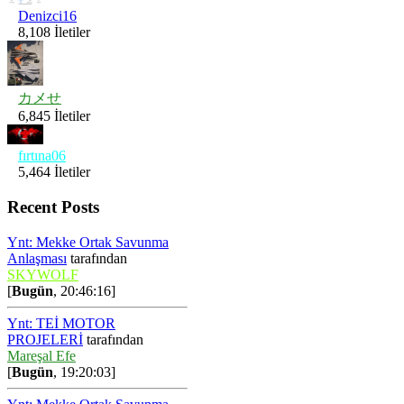
Denizci16
8,108 İletiler
カメせ
6,845 İletiler
fırtına06
5,464 İletiler
Recent Posts
Ynt: Mekke Ortak Savunma
Anlaşması
tarafından
SKYWOLF
[
Bugün
, 20:46:16]
Ynt: TEİ MOTOR
PROJELERİ
tarafından
Mareşal Efe
[
Bugün
, 19:20:03]