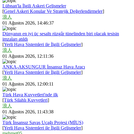
Lübnan'la İlgili Askeri Gelişmeler
[
Genel Askeri Konular Ve Stratejik Değerlendirmeler
]
浪人
01 Ağustos 2026, 14:46:37
Dünyanın en iyi üç sesaltı rüzgâr tünelinden biri olacak tesisin
imzaları atıldı
[
Yerli Hava Sistemleri ile İlgili Gelişmeler
]
浪人
01 Ağustos 2026, 12:11:36
ANKA-AKSUNGUR İnsansız Hava Aracı
[
Yerli Hava Sistemleri ile İlgili Gelişmeler
]
浪人
01 Ağustos 2026, 12:00:11
Türk Hava Kuvvetleri'nde ilk
[
Türk Silahlı Kuvvetleri
]
浪人
01 Ağustos 2026, 11:43:38
Türk İnsansız Savaş Uçağı Projesi (MİUS)
[
Yerli Hava Sistemleri ile İlgili Gelişmeler
]
mehmet05