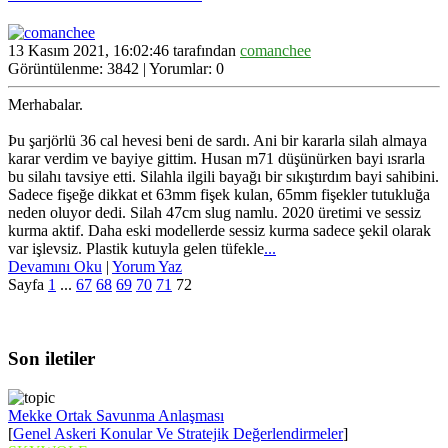
13 Kasım 2021, 16:02:46 tarafından
comanchee
Görüntülenme: 3842 | Yorumlar: 0
Merhabalar.
Þu şarjörlü 36 cal hevesi beni de sardı. Ani bir kararla silah almaya
karar verdim ve bayiye gittim. Husan m71 düşünürken bayi ısrarla
bu silahı tavsiye etti. Silahla ilgili bayağı bir sıkıştırdım bayi sahibini.
Sadece fişeğe dikkat et 63mm fişek kulan, 65mm fişekler tutukluğa
neden oluyor dedi. Silah 47cm slug namlu. 2020 üretimi ve sessiz
kurma aktif. Daha eski modellerde sessiz kurma sadece şekil olarak
var işlevsiz. Plastik kutuyla gelen tüfekle
...
Devamını Oku
|
Yorum Yaz
Sayfa
1
...
67
68
69
70
71
72
Son iletiler
Mekke Ortak Savunma Anlaşması
[
Genel Askeri Konular Ve Stratejik Değerlendirmeler
]