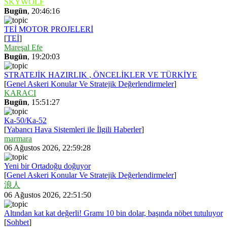
SKYWOLF
Bugün
, 20:46:16
TEİ MOTOR PROJELERİ
[
TEİ
]
Mareşal Efe
Bugün
, 19:20:03
STRATEJİK HAZIRLIK , ÖNCELİKLER VE TÜRKİYE
[
Genel Askeri Konular Ve Stratejik Değerlendirmeler
]
KARACI
Bugün
, 15:51:27
Ka-50/Ka-52
[
Yabancı Hava Sistemleri ile İlgili Haberler
]
marmara
06 Ağustos 2026, 22:59:28
Yeni bir Ortadoğu doğuyor
[
Genel Askeri Konular Ve Stratejik Değerlendirmeler
]
浪人
06 Ağustos 2026, 22:51:50
Altından kat kat değerli! Gramı 10 bin dolar, başında nöbet tutuluyor
[
Sohbet
]