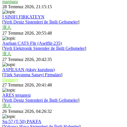
marmara
28 Temmuz 2026, 21:15:15
İ SINIFI FIRKATEYN
[
Yerli Deniz Sistemleri ile İlgili Gelişmeler
]
浪人
27 Temmuz 2026, 20:55:48
Aselsan CATS Flir (Aselflir-235)
[
Yerli Elektronik Sistemler ile İlgili Gelişmeler
]
浪人
27 Temmuz 2026, 20:42:35
ASPİLSAN (tskgv kuruluşu)
[
Türk Savunma Sanayi Firmaları
]
Destinyy
27 Temmuz 2026, 20:41:48
ARES tersanesi
[
Yerli Deniz Sistemleri ile İlgili Gelişmeler
]
浪人
26 Temmuz 2026, 04:26:32
Su-57 (T-50) PAKFA
[
Yabancı Hava Sistemleri ile İlgili Haberler
]