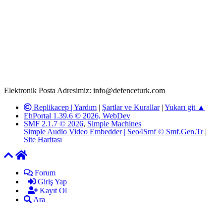
Rom ve medya haber sitesi olarak hizmet veren
www.defenceturk.com'
da, 5651 Sayılı Kanunun 8. Maddesine ve
T.C.K'nın 125. Maddesine göre, yapılan gönderi (konu, yorum)
paylaşımlarının tüm sorumluluğu forum üyelerimize aittir.
defenceturk Forumuna iletilecek olan şikayetler, elektronik posta
adresimize gönderildikten en geç üç (3) iş günü içerisinde, ilgili
kanunlar ve yönetmelikler çerçevesinde tarafımızca incelenerek site
yöneticilerimiz tarafından gereken çalışmaların yapılmasının
ardından ilgili kişi ya da kuruma yazılı açıklama yapılacaktır.
Elektronik Posta Adresimiz: info@defenceturk.com
Replikacep |
Yardım
|
Şartlar ve Kurallar
|
Yukarı git ▲
EhPortal 1.39.6 © 2026, WebDev
SMF 2.1.7 © 2026
,
Simple Machines
Simple Audio Video Embedder
|
Seo4Smf © Smf.Gen.Tr
|
Site Haritası
Forum
Giriş Yap
Kayıt Ol
Ara