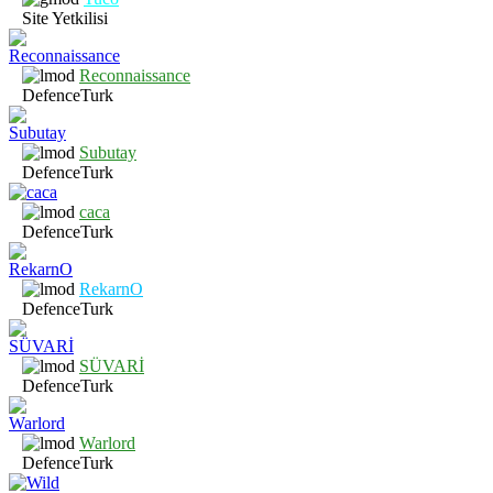
Site Yetkilisi
Reconnaissance
DefenceTurk
Subutay
DefenceTurk
caca
DefenceTurk
RekarnO
DefenceTurk
SÜVARİ
DefenceTurk
Warlord
DefenceTurk