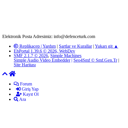
T.C.K'nın 125. Maddesine göre, yapılan gönderi (konu, yorum)
paylaşımlarının tüm sorumluluğu forum üyelerimize aittir.
defenceturk Forumuna iletilecek olan şikayetler, elektronik posta
adresimize gönderildikten en geç üç (3) iş günü içerisinde, ilgili
kanunlar ve yönetmelikler çerçevesinde tarafımızca incelenerek site
yöneticilerimiz tarafından gereken çalışmaların yapılmasının
ardından ilgili kişi ya da kuruma yazılı açıklama yapılacaktır.
Elektronik Posta Adresimiz: info@defenceturk.com
Replikacep |
Yardım
|
Şartlar ve Kurallar
|
Yukarı git ▲
EhPortal 1.39.6 © 2026, WebDev
SMF 2.1.7 © 2026
,
Simple Machines
Simple Audio Video Embedder
|
Seo4Smf © Smf.Gen.Tr
|
Site Haritası
Forum
Giriş Yap
Kayıt Ol
Ara