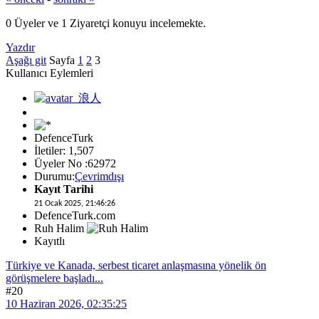
0 Üyeler ve 1 Ziyaretçi konuyu incelemekte.
Yazdır
Aşağı git
Sayfa
1
2
3
Kullanıcı Eylemleri
DefenceTurk
İletiler: 1,507
Üyeler No :62972
Durumu:
Çevrimdışı
Kayıt Tarihi
21 Ocak 2025, 21:46:26
DefenceTurk.com
Ruh Halim
Kayıtlı
Türkiye ve Kanada, serbest ticaret anlaşmasına yönelik ön
görüşmelere başladı...
#20
10 Haziran 2026, 02:35:25