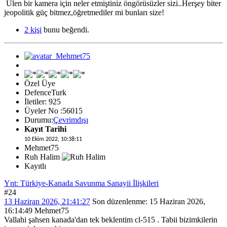
Ulen bir kamera için neler etmiştiniz öngörüsüzler sizi..Herşey biter
jeopolitik güç bitmez,öğretmediler mi bunları size!
2 kişi
bunu beğendi.
Özel Üye
DefenceTurk
İletiler: 925
Üyeler No :56015
Durumu:
Çevrimdışı
Kayıt Tarihi
10 Ekim 2022, 10:38:11
Mehmet75
Ruh Halim
Kayıtlı
Ynt: Türkiye-Kanada Savunma Sanayii İlişkileri
#24
13 Haziran 2026, 21:41:27
Son düzenlenme
: 15 Haziran 2026,
16:14:49 Mehmet75
Vallahi şahsen kanada'dan tek beklentim cl-515 . Tabii bizimkilerin