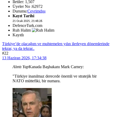
İletiler: 1,507
Üyeler No :62972
Durumu:
Çevrimdışı
Kayıt Tarihi
21 Ocak 2025, 21:46:26
DefenceTurk.com
Ruh Halim
Kayıtlı
Türkiye’de olacağım ve muhtemelen yılın ilerleyen dönemlerinde
tekrar, ya da tekrar..
#22
13 Haziran 2026, 17:34:38
Alıntı Yap
Kanada Başbakanı Mark Carney:
"Türkiye inanılmaz derecede önemli ve stratejik bir
NATO müttefiki, bir numara.