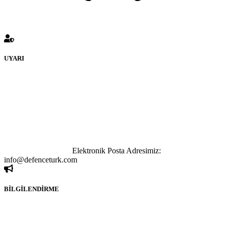
UYARI
defenceturk Forumuna eklenen ve farklı sitelere yönlendiren
bağlantı adreslerinden (linklerden) www.defenceturk.com sorumlu
tutulamaz. İnternet sitemizde, kaynak ya da bağlantı adresi(link)
göstermeksizin izinsiz bir şekilde yapılan her türlü haber ve bilgi
paylaşımı yasaktır. Forumumuzda izinsiz ve kaynak göstermeksizin
yapılan haber ve bilgi paylaşımlarından sadece eylemi gerçekleştiren
kişi sorumludur. Bu durumun mağduriyet yaratması hâlinde hak
sahibi olan kişi, kişiler ya da kurumların, bizlerle iletişime geçmesini
ivedilikle rica ederiz.
Elektronik Posta Adresimiz:
info@defenceturk.com
BİLGİLENDİRME
Rom ve medya haber sitesi olarak hizmet veren
www.defenceturk.com'
da, 5651 Sayılı Kanunun 8. Maddesine ve