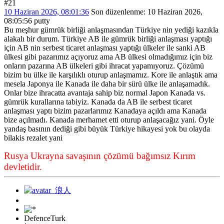
#21
10 Haziran 2026, 08:01:36
Son düzenlenme
: 10 Haziran 2026,
08:05:56 putty
Bu meşhur gümrük birliği anlaşmasından Türkiye nin yediği kazıkla
alakalı bir durum. Türkiye AB ile gümrük birliği anlaşması yaptığı
için AB nin serbest ticaret anlaşması yaptığı ülkeler ile sanki AB
ülkesi gibi pazarımız açıyoruz ama AB ülkesi olmadığımız için biz
onların pazarına AB ülkeleri gibi ihracat yapamıyoruz. Çözümü
bizim bu ülke ile karşılıklı oturup anlaşmamız. Kore ile anlaştık ama
mesela Japonya ile Kanada ile daha bir sürü ülke ile anlaşamadık.
Onlar bize ihracatta avantaja sahip biz normal Japon Kanada vs.
gümrük kurallarına tabiyiz. Kanada da AB ile serbest ticaret
anlaşması yaptı bizim pazarlarımız Kanadaya açıldı ama Kanada
bize açılmadı. Kanada merhamet etti oturup anlaşacağız yani. Öyle
yandaş basının dediği gibi büyük Türkiye hikayesi yok bu olayda
bilakis rezalet yani
Rusya Ukrayna savaşının çözümü bağımsız Kırım
devletidir.
DefenceTurk