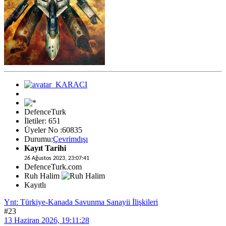
DefenceTurk
İletiler: 651
Üyeler No :60835
Durumu:
Çevrimdışı
Kayıt Tarihi
26 Ağustos 2023, 23:07:41
DefenceTurk.com
Ruh Halim
Kayıtlı
Ynt: Türkiye-Kanada Savunma Sanayii İlişkileri
#23
13 Haziran 2026, 19:11:28