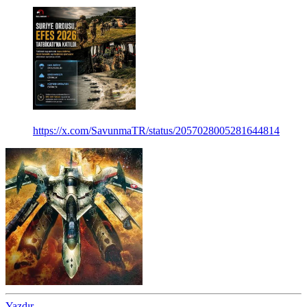
https://x.com/SavunmaTR/status/2057028005281644814
Yazdır