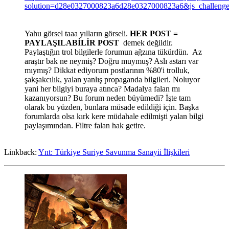
solution=d28e0327000823a6d28e0327000823a6&js_challeng
Yahu görsel taaa yılların görseli.
HER POST =
PAYLAŞILABİLİR POST
demek değildir.
Paylaştığın trol bilgilerle forumun ağzına tükürdün. Az
araştır bak ne neymiş? Doğru muymuş? Aslı astarı var
mıymış? Dikkat ediyorum postlarının %80'i trolluk,
şakşakcılık, yalan yanlış propaganda bilgileri. Noluyor
yani her bilgiyi buraya atınca? Madalya falan mı
kazanıyorsun? Bu forum neden büyümedi? İşte tam
olarak bu yüzden, bunlara müsade edildiği için. Başka
forumlarda olsa kırk kere müdahale edilmişti yalan bilgi
paylaşımından. Filtre falan hak getire.
Linkback:
Ynt: Türkiye Suriye Savunma Sanayii İlişkileri