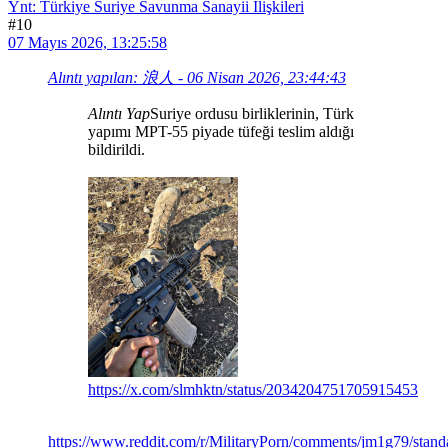
Ynt: Türkiye Suriye Savunma Sanayii İlişkileri
#10
07 Mayıs 2026, 13:25:58
Alıntı yapılan: 浪人 - 06 Nisan 2026, 23:44:43
Alıntı Yap
Suriye ordusu birliklerinin, Türk
yapımı MPT-55 piyade tüfeği teslim aldığı
bildirildi.
https://x.com/slmhktn/status/2034204751705915453
https://www.reddit.com/r/MilitaryPorn/comments/jm1g79/stan