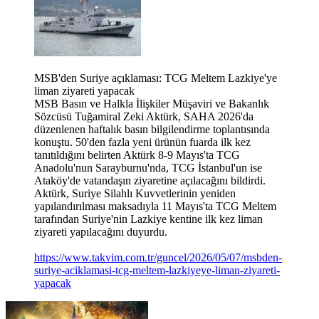
MSB'den Suriye açıklaması: TCG Meltem Lazkiye'ye
liman ziyareti yapacak
MSB Basın ve Halkla İlişkiler Müşaviri ve Bakanlık
Sözcüsü Tuğamiral Zeki Aktürk, SAHA 2026'da
düzenlenen haftalık basın bilgilendirme toplantısında
konuştu. 50'den fazla yeni ürünün fuarda ilk kez
tanıtıldığını belirten Aktürk 8-9 Mayıs'ta TCG
Anadolu'nun Sarayburnu'nda, TCG İstanbul'un ise
Ataköy'de vatandaşın ziyaretine açılacağını bildirdi.
Aktürk, Suriye Silahlı Kuvvetlerinin yeniden
yapılandırılması maksadıyla 11 Mayıs'ta TCG Meltem
tarafından Suriye'nin Lazkiye kentine ilk kez liman
ziyareti yapılacağını duyurdu.
https://www.takvim.com.tr/guncel/2026/05/07/msbden-
suriye-aciklamasi-tcg-meltem-lazkiyeye-liman-ziyareti-
yapacak