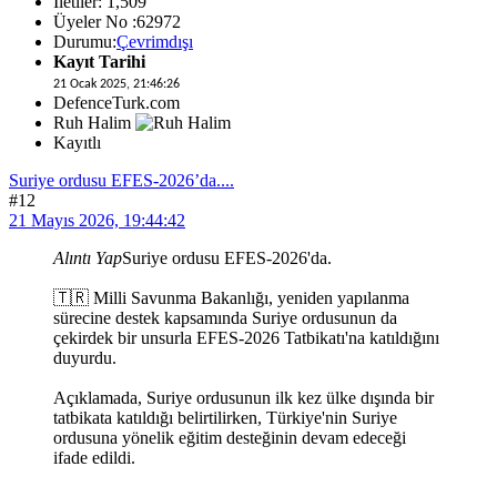
İletiler: 1,509
Üyeler No :62972
Durumu:
Çevrimdışı
Kayıt Tarihi
21 Ocak 2025, 21:46:26
DefenceTurk.com
Ruh Halim
Kayıtlı
Suriye ordusu EFES-2026’da....
#12
21 Mayıs 2026, 19:44:42
Alıntı Yap
Suriye ordusu EFES-2026'da.
🇹🇷 Milli Savunma Bakanlığı, yeniden yapılanma
sürecine destek kapsamında Suriye ordusunun da
çekirdek bir unsurla EFES-2026 Tatbikatı'na katıldığını
duyurdu.
Açıklamada, Suriye ordusunun ilk kez ülke dışında bir
tatbikata katıldığı belirtilirken, Türkiye'nin Suriye
ordusuna yönelik eğitim desteğinin devam edeceği
ifade edildi.