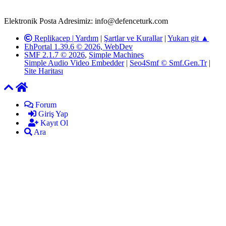
yöneticilerimiz tarafından gereken çalışmaların yapılmasının
ardından ilgili kişi ya da kuruma yazılı açıklama yapılacaktır.
Elektronik Posta Adresimiz: info@defenceturk.com
Replikacep |
Yardım
|
Şartlar ve Kurallar
|
Yukarı git ▲
EhPortal 1.39.6 © 2026, WebDev
SMF 2.1.7 © 2026
,
Simple Machines
Simple Audio Video Embedder
|
Seo4Smf © Smf.Gen.Tr
|
Site Haritası
Forum
Giriş Yap
Kayıt Ol
Ara