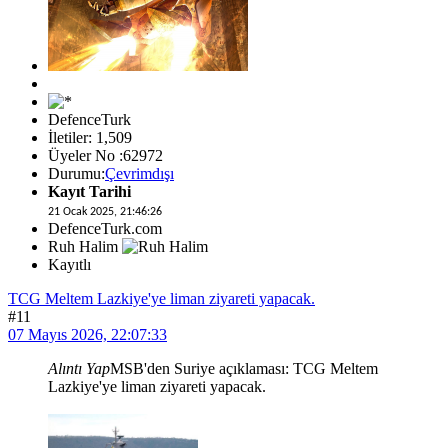
DefenceTurk
İletiler: 1,509
Üyeler No :62972
Durumu:
Çevrimdışı
Kayıt Tarihi
21 Ocak 2025, 21:46:26
DefenceTurk.com
Ruh Halim
Kayıtlı
TCG Meltem Lazkiye'ye liman ziyareti yapacak.
#11
07 Mayıs 2026, 22:07:33
Alıntı Yap
MSB'den Suriye açıklaması: TCG Meltem
Lazkiye'ye liman ziyareti yapacak.