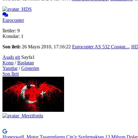
Eurocopter
İletiler: 9
Konular: 1
Son ileti:
26 Mayıs 2010, 17:16:22
Eurocopter AS 532 Cougar...
,
HD
Aşağı git
Sayfa
1
Konu
/
Başlatan
Yanıtlar
/
Gösterim
Son İleti
Honeywell, Motor Tasarımlarını Çin’e Sızdırmaktan 13 Milyon Dola