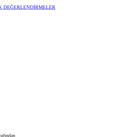
İK DEĞERLENDİRMELER
rafından