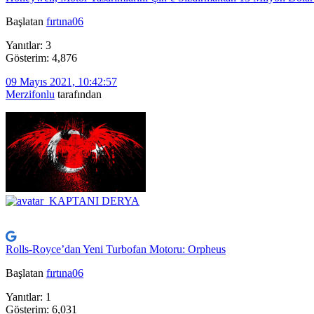
Başlatan
fırtına06
Yanıtlar: 3
Gösterim: 4,876
09 Mayıs 2021, 10:42:57
Merzifonlu
tarafından
Rolls-Royce’dan Yeni Turbofan Motoru: Orpheus
Başlatan
fırtına06
Yanıtlar: 1
Gösterim: 6,031