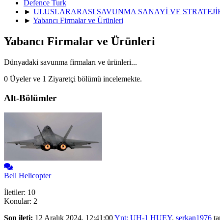
Defence Turk
►
ULUSLARARASI SAVUNMA SANAYİ VE STRATEJ
►
Yabancı Firmalar ve Ürünleri
Yabancı Firmalar ve Ürünleri
Dünyadaki savunma firmaları ve ürünleri...
0 Üyeler ve 1 Ziyaretçi bölümü incelemekte.
Alt-Bölümler
Bell Helicopter
İletiler: 10
Konular: 2
Son ileti:
12 Aralık 2024, 12:41:00
Ynt: UH-1 HUEY
,
serkan1976
ta