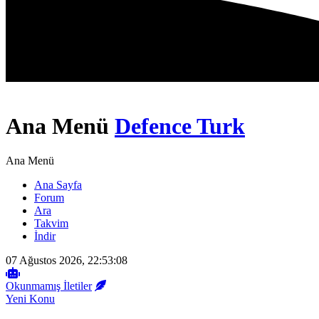
Ana Menü
Defence Turk
Ana Menü
Ana Sayfa
Forum
Ara
Takvim
İndir
07 Ağustos 2026, 22:53:08
Okunmamış İletiler
Yeni Konu