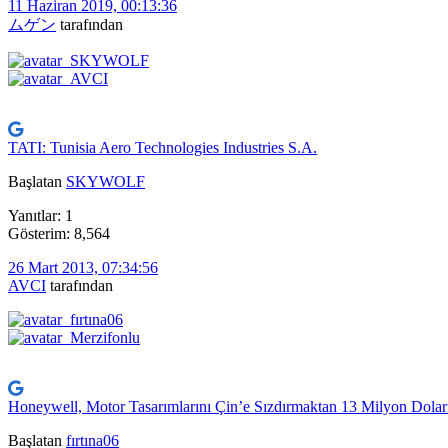
11 Haziran 2019, 00:13:36
ムゲン
tarafından
TATI: Tunisia Aero Technologies Industries S.A.
Başlatan
SKYWOLF
Yanıtlar: 1
Gösterim: 8,564
26 Mart 2013, 07:34:56
AVCI
tarafından
Honeywell, Motor Tasarımlarını Çin’e Sızdırmaktan 13 Milyon Dola
Başlatan
fırtına06