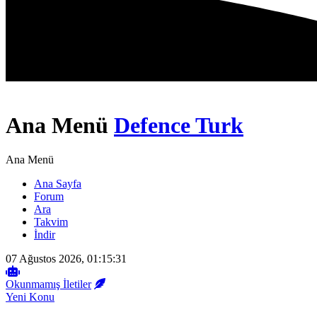
Ana Menü
Defence Turk
Ana Menü
Ana Sayfa
Forum
Ara
Takvim
İndir
07 Ağustos 2026, 01:15:31
Okunmamış İletiler
Yeni Konu