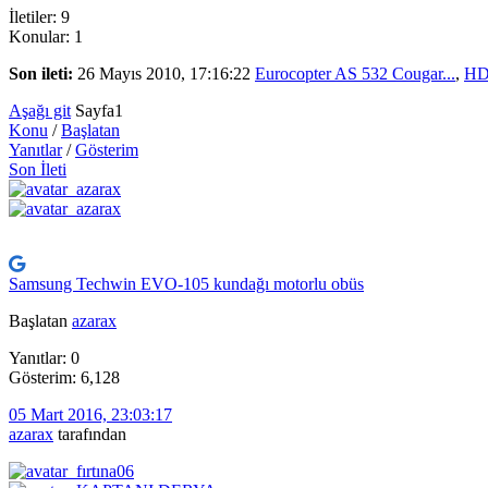
İletiler: 9
Konular: 1
Son ileti:
26 Mayıs 2010, 17:16:22
Eurocopter AS 532 Cougar...
,
HD
Aşağı git
Sayfa
1
Konu
/
Başlatan
Yanıtlar
/
Gösterim
Son İleti
Samsung Techwin EVO-105 kundağı motorlu obüs
Başlatan
azarax
Yanıtlar: 0
Gösterim: 6,128
05 Mart 2016, 23:03:17
azarax
tarafından