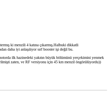
ermış ki menzili 4 katına çıkarmış.Halbuki dikkatli
n daha iyi anlaşılıyor sırf booster işi değil bu.
li motorda ilk hazinedeki yakıtın büyük bölümünü yerçekimini yenmek
rilmişti zaten, ve RF versiyonu için 45 km menzil öngörülüyordu))