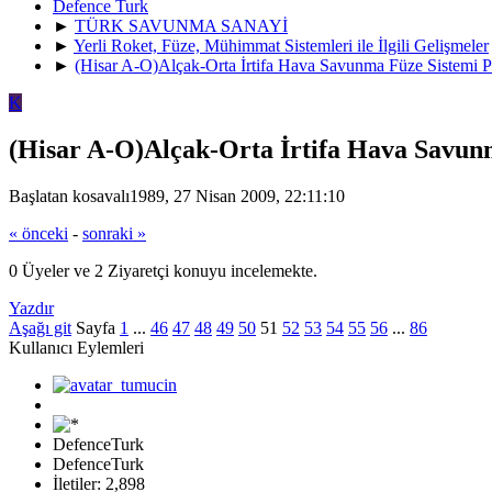
Defence Turk
►
TÜRK SAVUNMA SANAYİ
►
Yerli Roket, Füze, Mühimmat Sistemleri ile İlgili Gelişmeler
►
(Hisar A-O)Alçak-Orta İrtifa Hava Savunma Füze Sistemi Pr
K
(Hisar A-O)Alçak-Orta İrtifa Hava Savunm
Başlatan kosavalı1989, 27 Nisan 2009, 22:11:10
« önceki
-
sonraki »
0 Üyeler ve 2 Ziyaretçi konuyu incelemekte.
Yazdır
Aşağı git
Sayfa
1
...
46
47
48
49
50
51
52
53
54
55
56
...
86
Kullanıcı Eylemleri
DefenceTurk
DefenceTurk
İletiler: 2,898