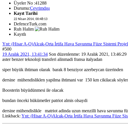
Üyeler No :41288
Durumu:
Çevrimdışı
Kayıt Tarihi
22 Nisan 2014, 00:48:13
DefenceTurk.com
Ruh Halim
Kayıtlı
Ynt: (Hisar A-O)Alçak-Orta İrtifa Hava Savunma Füze Sistemi Projel
#500
19 Aralık 2021, 13:41:34
Son düzenlenme
: 19 Aralık 2021, 13:46:29
aster benzer teknoloji transferi alinmadi fransa italyadan
siper büyük ihtiman olarak barak 8 benziyor azerbeycan üzerinden
dersine mühendisliklen yapilma ihtimani var 150 km cikilacak söyle
Boosterin büyüdünmesi ile olacak
bundan önceki hükümetler patriot almis olsaydi
dersine mühendislikle matriot adinda uzun menzilli hava savunma fü
Linkback:
Ynt: (Hisar A-O)Alçak-Orta İrtifa Hava Savunma Füze Sist