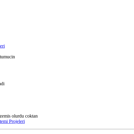
eri
 tumucin
ndi
zemis olurdu coktan
emi Projeleri