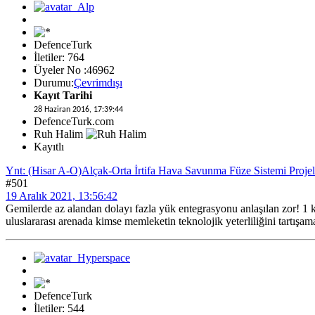
DefenceTurk
İletiler: 764
Üyeler No :46962
Durumu:
Çevrimdışı
Kayıt Tarihi
28 Haziran 2016, 17:39:44
DefenceTurk.com
Ruh Halim
Kayıtlı
Ynt: (Hisar A-O)Alçak-Orta İrtifa Hava Savunma Füze Sistemi Projel
#501
19 Aralık 2021, 13:56:42
Gemilerde az alandan dolayı fazla yük entegrasyonu anlaşılan zor! 1 k
uluslararası arenada kimse memleketin teknolojik yeterliliğini tartışa
DefenceTurk
İletiler: 544