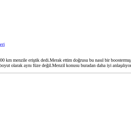
eri
 km menzile eriştik dedi.Merak ettim doğrusu bu nasıl bir boostermış k
oyut olarak aynı füze değil.Menzil konusu buradan daha iyi anlaşılıyor s