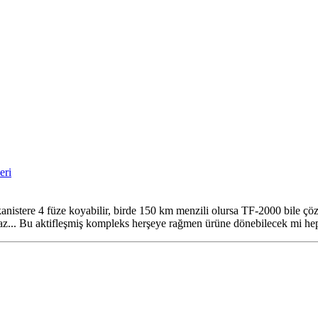
eri
anistere 4 füze koyabilir, birde 150 km menzili olursa TF-2000 bile çöz
maz... Bu aktifleşmiş kompleks herşeye rağmen ürüne dönebilecek mi hep 