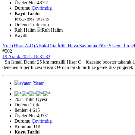
Üyeler No :48751
Durumu:
Çevrimdışı
Kayıt Tarihi
10 Ocak 2019, 19:29:15
DefenceTurk.com
Ruh Halim
Kayıtlı
Ynt: (Hisar A-O)Alçak-Orta İrtifa Hava Savunma Füze Sistemi Projel
#502
19 Aralık 2021, 16:31:33
Sn İsmail Demir 25 km menzilli Hisar O+ füzesine booster takarak 100
denenen Siper füzesi Hisar O+ dan farklı bir füze gerek dizayn gerek b
2021 Yılın Üyesi
DefenceTurk
İletiler: 4,615
Üyeler No :49531
Durumu:
Çevrimdışı
Konumu: UK
Kayıt Tarihi