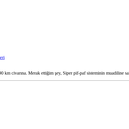
eri
 90 km civarına. Merak ettiğim şey, Siper pif-paf sisteminin muadiline s