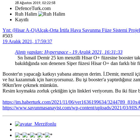
28 Ağustos 2019, 02:22:58
DefenceTurk.com
Ruh Halim
Kayıtlı
Ynt: (Hisar A-O)Alçak-Orta İrtifa Hava Savunma Füze Sistemi Projel
#503
19 Aralık 2021, 17:59:37
Alıntı yapılan: Hyperspace - 19 Aralık 2021, 16:31:33
Sn İsmail Demir 25 km menzilli Hisar O+ füzesine booster takar
bakıldığında son denenen Siper füzesi Hisar O+ dan farklı bir fü
Booster'ın yapacağı katkıyı yabana atmayın derim. İ.Demir, menzil iç
ve hız kazanmak için harcıyorsunuz. Bu işi booster'a yaptırdığınız z
90km'lere çekmek mümkün.
Resim koymakta zorluk çektiğim için linkleri veriyorum. Bu iki füze bi
https://im.haberturk.com/2021/11/06/ver1636199634/3244789_810x4
https://www.savunmasanayist.com/wp-content/uploads/2021/03/HI