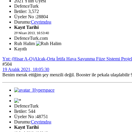
2021 Yılın Üyesi
DefenceTurk
İletiler: 3,572
Üyeler No :28804
Durumu:
Çevrimdışı
Kayıt Tarihi
29 Nisan 2013, 16:53:40
DefenceTurk.com
Ruh Halim
Kayıtlı
Ynt: (Hisar A-O)Alçak-Orta İrtifa Hava Savunma Füze Sistemi Projel
#504
19 Aralık 2021, 18:05:30
Benim merak ettiğim şey menzili değil. Booster ile pekala ulaşılabilir
DefenceTurk
İletiler: 544
Üyeler No :48751
Durumu:
Çevrimdışı
Kayıt Tarihi