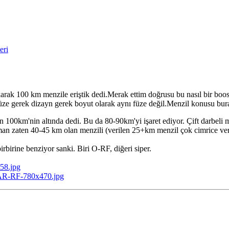
eri
ak 100 km menzile eriştik dedi.Merak ettim doğrusu bu nasıl bir boost
ze gerek dizayn gerek boyut olarak aynı füze değil.Menzil konusu burada
in 100km'nin altında dedi. Bu da 80-90km'yi işaret ediyor. Çift darbe
aman zaten 40-45 km olan menzili (verilen 25+km menzil çok cimrice ve
rbirine benziyor sanki. Biri O-RF, diğeri siper.
58.jpg
SAR-RF-780x470.jpg