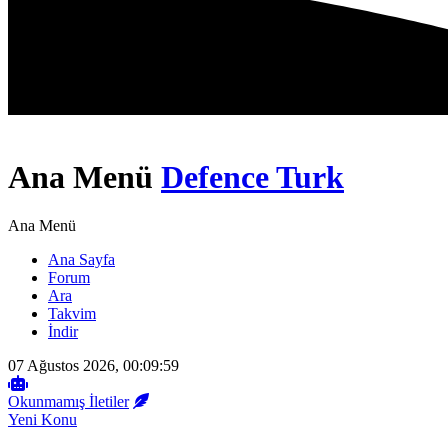
Ana Menü
Defence Turk
Ana Menü
Ana Sayfa
Forum
Ara
Takvim
İndir
07 Ağustos 2026, 00:09:59
Okunmamış İletiler
Yeni Konu