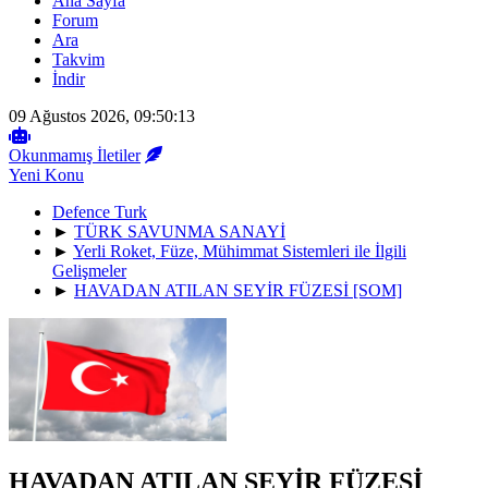
Ana Sayfa
Forum
Ara
Takvim
İndir
09 Ağustos 2026, 09:50:13
Okunmamış İletiler
Yeni Konu
Defence Turk
►
TÜRK SAVUNMA SANAYİ
►
Yerli Roket, Füze, Mühimmat Sistemleri ile İlgili
Gelişmeler
►
HAVADAN ATILAN SEYİR FÜZESİ [SOM]
HAVADAN ATILAN SEYİR FÜZESİ