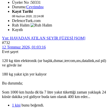
Üyeler No :50331
Durumu:
Çevrimdışı
Kayıt Tarihi
08 Haziran 2020, 22:24:08
DefenceTurk.com
Ruh Halim
Kayıtlı
Ynt: HAVADAN ATILAN SEYİR FÜZESİ [SOM]
#732
12 Temmuz 2026, 01:03:16
Evet şayet
120 kg tüm elektronik (ıır başlık,dsmac,tercom,ıns,datalink,ısıl pil)
ve gövde ise
180 kg yakıt için yer kalıyor
Bu durumda;
Som 1000 km hızda dk'da 7 litre yakıt tükettiği zaman yaklaşık 24
küsür dakika yol gidiyor buda tam olarak 400 km eder...
1 kişi
bunu beğendi.