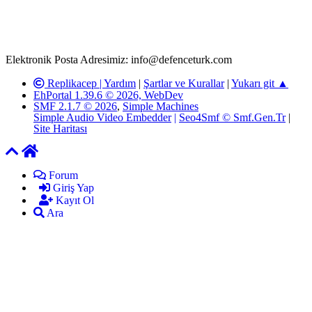
adresimize gönderildikten en geç üç (3) iş günü içerisinde, ilgili
kanunlar ve yönetmelikler çerçevesinde tarafımızca incelenerek site
yöneticilerimiz tarafından gereken çalışmaların yapılmasının
ardından ilgili kişi ya da kuruma yazılı açıklama yapılacaktır.
Elektronik Posta Adresimiz: info@defenceturk.com
Replikacep |
Yardım
|
Şartlar ve Kurallar
|
Yukarı git ▲
EhPortal 1.39.6 © 2026, WebDev
SMF 2.1.7 © 2026
,
Simple Machines
Simple Audio Video Embedder
|
Seo4Smf © Smf.Gen.Tr
|
Site Haritası
Forum
Giriş Yap
Kayıt Ol
Ara