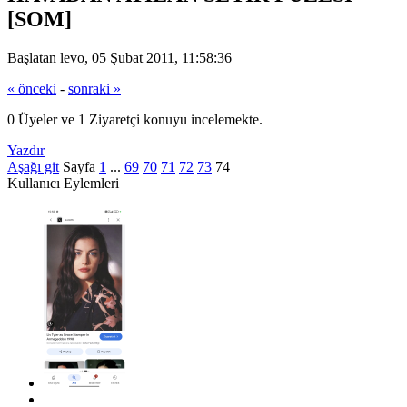
[SOM]
Başlatan levo, 05 Şubat 2011, 11:58:36
« önceki
-
sonraki »
0 Üyeler ve 1 Ziyaretçi konuyu incelemekte.
Yazdır
Aşağı git
Sayfa
1
...
69
70
71
72
73
74
Kullanıcı Eylemleri