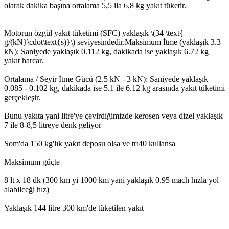
olarak dakika başına ortalama 5,5 ila 6,8 kg yakıt tüketir.
Motorun özgül yakıt tüketimi (SFC) yaklaşık \(34 \text{
g/(kN}\cdot\text{s)}\) seviyesindedir.Maksimum İtme (yaklaşık 3.3
kN): Saniyede yaklaşık 0.112 kg, dakikada ise yaklaşık 6.72 kg
yakıt harcar.
Ortalama / Seyir İtme Gücü (2.5 kN - 3 kN): Saniyede yaklaşık
0.085 - 0.102 kg, dakikada ise 5.1 ile 6.12 kg arasında yakıt tüketimi
gerçekleşir.
Bunu yakıta yani litre'ye çevirdiğimizde kerosen veya dizel yaklaşık
7 ile 8-8,5 litreye denk geliyor
Som'da 150 kg'lık yakıt deposu olsa ve trı40 kullansa
Maksimum güçte
8 lt x 18 dk (300 km yi 1000 km yani yaklaşık 0.95 mach hızla yol
alabilceği hız)
Yaklaşık 144 litre 300 km'de tüketilen yakıt