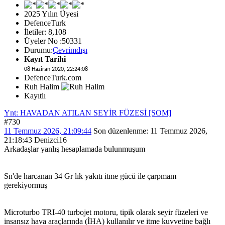
2025 Yılın Üyesi
DefenceTurk
İletiler: 8,108
Üyeler No :50331
Durumu:
Çevrimdışı
Kayıt Tarihi
08 Haziran 2020, 22:24:08
DefenceTurk.com
Ruh Halim
Kayıtlı
Ynt: HAVADAN ATILAN SEYİR FÜZESİ [SOM]
#730
11 Temmuz 2026, 21:09:44
Son düzenlenme
: 11 Temmuz 2026,
21:18:43 Denizci16
Arkadaşlar yanlış hesaplamada bulunmuşum
Sn'de harcanan 34 Gr lık yakıtı itme gücü ile çarpmam
gerekiyormuş
Microturbo TRI-40 turbojet motoru, tipik olarak seyir füzeleri ve
insansız hava araçlarında (İHA) kullanılır ve itme kuvvetine bağlı