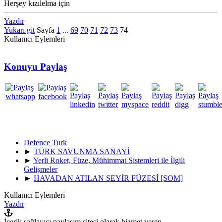
Herşey kızılelma için
Yazdır
Yukarı git
Sayfa
1
...
69
70
71
72
73
74
Kullanıcı Eylemleri
Konuyu Paylaş
Defence Turk
►
TÜRK SAVUNMA SANAYİ
►
Yerli Roket, Füze, Mühimmat Sistemleri ile İlgili
Gelişmeler
►
HAVADAN ATILAN SEYİR FÜZESİ [SOM]
Kullanıcı Eylemleri
Yazdır
İçerik sağlayıcı paylaşım sitesi olarak hizmet veren