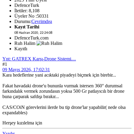
DefenceTurk
İletiler: 8,108
Üyeler No :50331
Durumu:
Çevrimdışı
Kayıt Tarihi
08 Haziran 2020, 22:24:08
DefenceTurk.com
Ruh Halim
Kayıtlı
Ynt: GATREX Karşı-Drone Sistemi....
#1
09 Mayıs 2026, 17:02:31
Kara hedeflerine yani acıktaki piyadeyi biçmek için birebir...
Fakat havadaki drone'u bununla vurmak istersen 360° durumsal
farkındalık vermek zorundasın yoksa 500 Gr patlayıcılı bir drone
buna çarparak safdışı bırakır...
CAS/COiN görevlerini ilerde bu tip drone'lar yapabilir( nede olsa
expandables)
Herşey kızılelma için
Yazdır