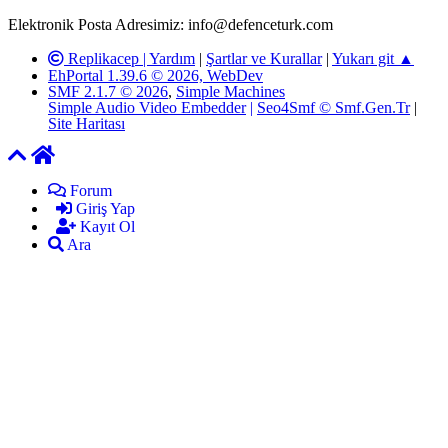
ardından ilgili kişi ya da kuruma yazılı açıklama yapılacaktır.
Elektronik Posta Adresimiz: info@defenceturk.com
Replikacep |
Yardım
|
Şartlar ve Kurallar
|
Yukarı git ▲
EhPortal 1.39.6 © 2026, WebDev
SMF 2.1.7 © 2026
,
Simple Machines
Simple Audio Video Embedder
|
Seo4Smf © Smf.Gen.Tr
|
Site Haritası
Forum
Giriş Yap
Kayıt Ol
Ara