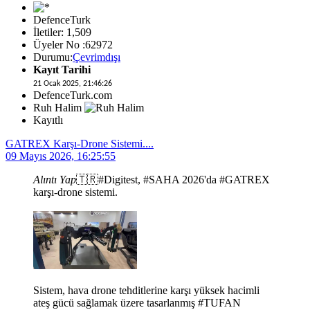
DefenceTurk
İletiler: 1,509
Üyeler No :62972
Durumu:
Çevrimdışı
Kayıt Tarihi
21 Ocak 2025, 21:46:26
DefenceTurk.com
Ruh Halim
Kayıtlı
GATREX Karşı-Drone Sistemi....
09 Mayıs 2026, 16:25:55
Alıntı Yap
🇹🇷#Digitest, #SAHA 2026'da #GATREX
karşı-drone sistemi.
Sistem, hava drone tehditlerine karşı yüksek hacimli
ateş gücü sağlamak üzere tasarlanmış #TUFAN