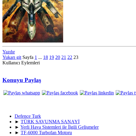
Yazdır
Yukarı git
Sayfa
1
...
18
19
20
21
22
23
Kullanıcı Eylemleri
Konuyu Paylaş
Defence Turk
►
TÜRK SAVUNMA SANAYİ
►
Yerli Hava Sistemleri ile İlgili Gelişmeler
►
TF-6000 Turbofan Motoru