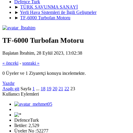
Defence Turk
►
TÜRK SAVUNMA SANAYİ
►
Yerli Hava Sistemleri ile İlgili Gelişmeler
►
TF-6000 Turbofan Motoru
TF-6000 Turbofan Motoru
Başlatan İbrahim, 28 Eylül 2023, 13:02:38
« önceki
-
sonraki »
0 Üyeler ve 1 Ziyaretçi konuyu incelemekte.
Yazdır
Aşağı git
Sayfa
1
...
18
19
20
21
22
23
Kullanıcı Eylemleri
DefenceTurk
İletiler: 2,529
Üyeler No :52277