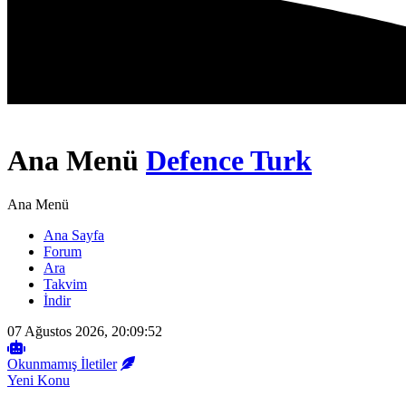
Ana Menü
Defence Turk
Ana Menü
Ana Sayfa
Forum
Ara
Takvim
İndir
07 Ağustos 2026, 20:09:52
Okunmamış İletiler
Yeni Konu