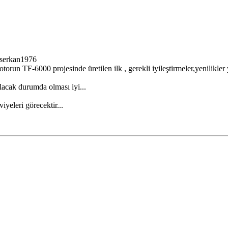
 serkan1976
run TF-6000 projesinde üretilen ilk , gerekli iyileştirmeler,yenilikler 
acak durumda olması iyi...
iyeleri görecektir...