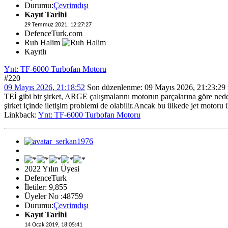
Durumu:
Çevrimdışı
Kayıt Tarihi
29 Temmuz 2021, 12:27:27
DefenceTurk.com
Ruh Halim
Kayıtlı
Ynt: TF-6000 Turbofan Motoru
#220
09 Mayıs 2026, 21:18:52
Son düzenlenme
: 09 Mayıs 2026, 21:23:2
TEİ gibi bir şirket, ARGE çalışmalarını motorun parçalarına göre n
şirket içinde iletişim problemi de olabilir.Ancak bu ülkede jet motoru ü
Linkback:
Ynt: TF-6000 Turbofan Motoru
2022 Yılın Üyesi
DefenceTurk
İletiler: 9,855
Üyeler No :48759
Durumu:
Çevrimdışı
Kayıt Tarihi
14 Ocak 2019, 18:05:41