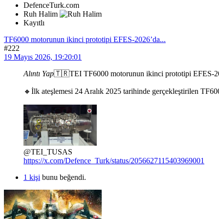
DefenceTurk.com
Ruh Halim
Kayıtlı
TF6000 motorunun ikinci prototipi EFES-2026’da...
#222
19 Mayıs 2026, 19:20:01
Alıntı Yap
🇹🇷TEI TF6000 motorunun ikinci prototipi EFES-2
🔸İlk ateşlemesi 24 Aralık 2025 tarihinde gerçekleştirilen TF60
@TEI_TUSAS
https://x.com/Defence_Turk/status/2056627115403969001
1 kişi
bunu beğendi.