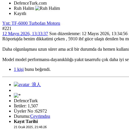
DefenceTurk.com
Ruh Halim
Kayıtlı
Ynt: TF-6000 Turbofan Motoru
#221
12 Mayıs 2026, 13:33:37
Son düzenlenme
: 12 Mayıs 2026, 13:34:56
Röportajda benim dikkatimi çeken , 5910 ibf güce ulaştı denilen bu moto
Daha olgunlaşması uzun sürer ama acil bir durumda da hemen kullanıl
Model model performansı-dayanıklılığı-yakıt tasarrufu çok daha iyi sev
1 kişi
bunu beğendi.
DefenceTurk
İletiler: 1,507
Üyeler No :62972
Durumu:
Çevrimdışı
Kayıt Tarihi
21 Ocak 2025, 21:46:26