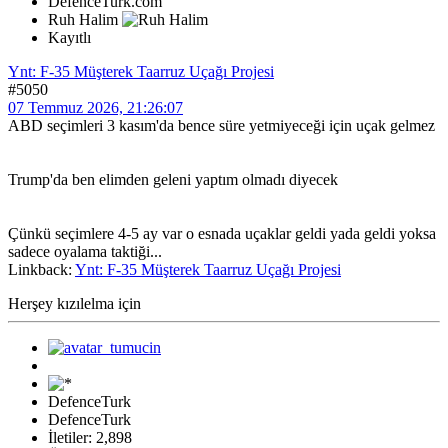
DefenceTurk.com
Ruh Halim
Kayıtlı
Ynt: F-35 Müşterek Taarruz Uçağı Projesi
#5050
07 Temmuz 2026, 21:26:07
ABD seçimleri 3 kasım'da bence süre yetmiyeceği için uçak gelmez
Trump'da ben elimden geleni yaptım olmadı diyecek
Çünkü seçimlere 4-5 ay var o esnada uçaklar geldi yada geldi yoksa
sadece oyalama taktiği...
Linkback:
Ynt: F-35 Müşterek Taarruz Uçağı Projesi
Herşey kızılelma için
DefenceTurk
DefenceTurk
İletiler: 2,898