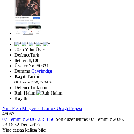
2025 Yılın Üyesi
DefenceTurk
İletiler: 8,108
Üyeler No :50331
Durumu:
Çevrimdışı
Kayıt Tarihi
08 Haziran 2020, 22:24:08
DefenceTurk.com
Ruh Halim
Kayıtlı
Ynt: F-35 Müşterek Taarruz Uçağı Projesi
#5057
07 Temmuz 2026, 23:11:56
Son düzenlenme
: 07 Temmuz 2026,
23:16:32 Denizci16
Yine catsaa kalksa bile;