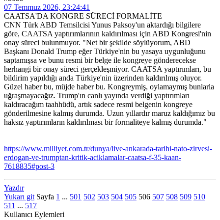
07 Temmuz 2026, 23:24:41
CAATSA'DA KONGRE SÜRECİ FORMALİTE
CNN Türk ABD Temsilcisi Yunus Paksoy'un aktardığı bilgilere
göre, CAATSA yaptırımlarının kaldırılması için ABD Kongresi'nin
onay süreci bulunmuyor. "Net bir şekilde söylüyorum, ABD
Başkanı Donald Trump eğer Türkiye'nin bu yasaya uygunluğunu
saptamışsa ve bunu resmi bir belge ile kongreye gönderecekse
herhangi bir onay süreci gerçekleşmiyor. CAATSA yaptırımları, bu
bildirim yapıldığı anda Türkiye'nin üzerinden kaldırılmış oluyor.
Güzel haber bu, müjde haber bu. Kongreymiş, oylamaymış bunlarla
uğraşmayacağız. Trump'ın canlı yayında verdiği yaptırımları
kaldıracağım taahhüdü, artık sadece resmi belgenin kongreye
gönderilmesine kalmış durumda. Uzun yıllardır maruz kaldığımız bu
haksız yaptırımların kaldırılması bir formaliteye kalmış durumda."
https://www.milliyet.com.tr/dunya/live-ankarada-tarihi-nato-zirvesi-
erdogan-ve-trumptan-kritik-aciklamalar-caatsa-f-35-kaan-
7618835#post-3
Yazdır
Yukarı git
Sayfa
1
...
501
502
503
504
505
506
507
508
509
510
511
...
517
Kullanıcı Eylemleri