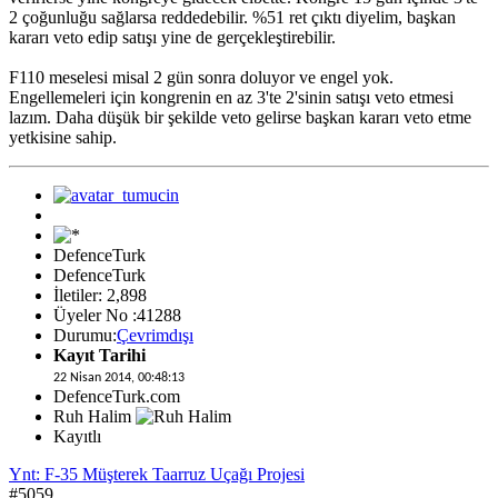
2 çoğunluğu sağlarsa reddedebilir. %51 ret çıktı diyelim, başkan
kararı veto edip satışı yine de gerçekleştirebilir.
F110 meselesi misal 2 gün sonra doluyor ve engel yok.
Engellemeleri için kongrenin en az 3'te 2'sinin satışı veto etmesi
lazım. Daha düşük bir şekilde veto gelirse başkan kararı veto etme
yetkisine sahip.
DefenceTurk
DefenceTurk
İletiler: 2,898
Üyeler No :41288
Durumu:
Çevrimdışı
Kayıt Tarihi
22 Nisan 2014, 00:48:13
DefenceTurk.com
Ruh Halim
Kayıtlı
Ynt: F-35 Müşterek Taarruz Uçağı Projesi
#5059