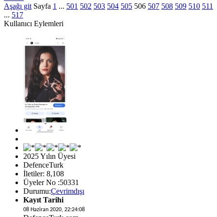
Aşağı git
Sayfa
1
...
501
502
503
504
505
506
507
508
509
510
511
...
517
Kullanıcı Eylemleri
2025 Yılın Üyesi
DefenceTurk
İletiler: 8,108
Üyeler No :50331
Durumu:
Çevrimdışı
Kayıt Tarihi
08 Haziran 2020, 22:24:08