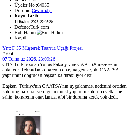
Üyeler No :64035
Durumu:
Çevrimdışı
Kayıt Tarihi
11 Haziran 2025, 22:16:20
DefenceTurk.com
Ruh Halim
Kayıtlı
Ynt: F-35 Müşterek Taarruz Uçağı Projesi
#5056
07 Temmuz 2026, 23:09:26
CNN Türk'te şu an Yunus Paksoy yine CAATSA meselesini
anlatıyor. Tekrardan kongrenin onayına gerek yok. CAATSA
yaptırımını doğrudan başkan kaldırabiliyor dedi.
Başkan, Türkiye'nin CAATSA'nın uygulanması nedenini ortadan
kaldırdığına karar verdiği an direkt yaptırımı kaldırma yetkisine
sahip, kongrenin onaylaması gibi bir duruma gerek yok dedi.