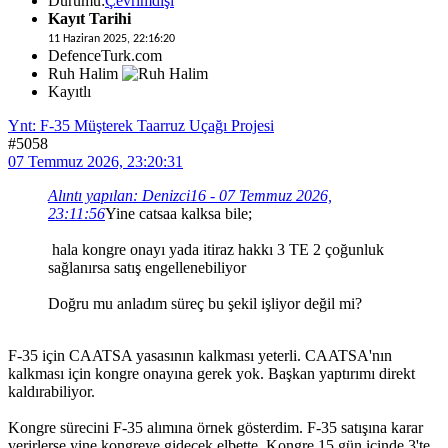
Durumu:
Çevrimdışı
Kayıt Tarihi
11 Haziran 2025, 22:16:20
DefenceTurk.com
Ruh Halim
Kayıtlı
Ynt: F-35 Müşterek Taarruz Uçağı Projesi
#5058
07 Temmuz 2026, 23:20:31
Alıntı yapılan: Denizci16 - 07 Temmuz 2026,
23:11:56
Yine catsaa kalksa bile;
hala kongre onayı yada itiraz hakkı 3 TE 2 çoğunluk
sağlanırsa satış engellenebiliyor
Doğru mu anladım süreç bu şekil işliyor değil mi?
F-35 için CAATSA yasasının kalkması yeterli. CAATSA'nın
kalkması için kongre onayına gerek yok. Başkan yaptırımı direkt
kaldırabiliyor.
Kongre sürecini F-35 alımına örnek gösterdim. F-35 satışına karar
verirlerse yine kongreye gidecek elbette. Kongre 15 gün içinde 3'te