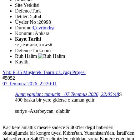
Site Yetkilisi
DefenceTurk
İletiler: 5,464
Üyeler No :26998
Durumu:
Çevrimdışı
Konumu: Ankara
Kayıt Tarihi
12 Şubat 2013, 00:04:58
DefenceTurk.com
Ruh Halim
Kayıtlı
Ynt: F-35 Müşterek Taarruz Uçağı Projesi
#5052
07 Temmuz 2026, 22:20:11
Alıntı yapılan: tumucin - 07 Temmuz 2026, 22:05:48
S
400 baska bir yere giderse o zaman gelir
suriye -Azerbeycan olabilir
Kaç kere anlattık mesele sadece S-400'ler değil haberleri
okuduğumda bir kongre üyesi Kıbrıs'tan, Yunanistan'dan, İsrail'den
bahsediyordu S-400'ler elimizden çıktıktan sonra Kongre engelinin