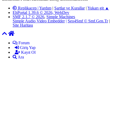
Replikacep |
Yardım
|
Şartlar ve Kurallar
|
Yukarı git ▲
EhPortal 1.39.6 © 2026, WebDev
SMF 2.1.7 © 2026
,
Simple Machines
Simple Audio Video Embedder
|
Seo4Smf © Smf.Gen.Tr
|
Site Haritası
Forum
Giriş Yap
Kayıt Ol
Ara