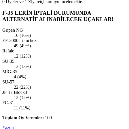
0 Üyeler ve 1 Ziyaretçi konuyu incelemekte.
F-35 LERİN İPTALİ DURUMUNDA
ALTERNATİF ALINABİLECEK UÇAKLAR!
Gripen NG
16 (16%)
EF-2000 Tranche3
49 (49%)
Rafale
12 (12%)
SU-35
13 (13%)
MİG-35
4 (4%)
SU-57
22 (22%)
JF-17 Block3
12 (12%)
FC-31
11 (11%)
Toplam Oy Verenler:
100
Yazdır