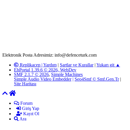
Rom ve medya haber sitesi olarak hizmet veren
www.defenceturk.com'
da, 5651 Sayılı Kanunun 8. Maddesine ve
T.C.K'nın 125. Maddesine göre, yapılan gönderi (konu, yorum)
paylaşımlarının tüm sorumluluğu forum üyelerimize aittir.
defenceturk Forumuna iletilecek olan şikayetler, elektronik posta
adresimize gönderildikten en geç üç (3) iş günü içerisinde, ilgili
kanunlar ve yönetmelikler çerçevesinde tarafımızca incelenerek site
yöneticilerimiz tarafından gereken çalışmaların yapılmasının
ardından ilgili kişi ya da kuruma yazılı açıklama yapılacaktır.
Elektronik Posta Adresimiz: info@defenceturk.com
Replikacep |
Yardım
|
Şartlar ve Kurallar
|
Yukarı git ▲
EhPortal 1.39.6 © 2026, WebDev
SMF 2.1.7 © 2026
,
Simple Machines
Simple Audio Video Embedder
|
Seo4Smf © Smf.Gen.Tr
|
Site Haritası
Forum
Giriş Yap
Kayıt Ol
Ara