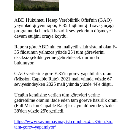
ABD Hükümeti Hesap Verebilirlik Ofisi'nin (GAO)
yayımladığı yeni rapor, F-35 Lightning II savaş uçağı
programında harekât hazırlık seviyelerinin düşmeye
devam ettiğini ortaya koydu.
Rapora göre ABD'nin en maliyetli silah sistemi olan F-
35 filosunun yalnızca yüzde 25'i tüm görevlerini
eksiksiz şekilde yerine getirebilecek durumda
bulunuyor.
GAO verilerine göre F-35'in görev yapabilirlik oranı
(Mission Capable Rate), 2021 mali yılında yüzde 67
seviyesindeyken 2025 mali yılında yüzde 44'e düştü.
Uçağın kendisine verilen tüm görevleri yerine
getirebilme oranını ifade eden tam göreve hazırlık oranı
(Full Mission Capable Rate) ise aynı dönemde yüzde
38'den yüzde 25'e geriledi.
https://www.savunmasanayist.com/her-4-f-35ten-3u-
tam-gorev-yapamiyor/