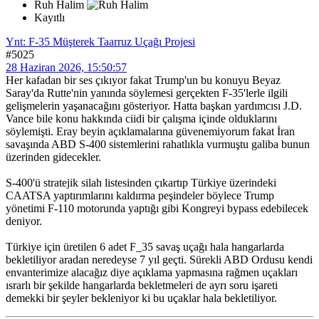
Ruh Halim
Kayıtlı
Ynt: F-35 Müşterek Taarruz Uçağı Projesi
#5025
28 Haziran 2026, 15:50:57
Her kafadan bir ses çıkıyor fakat Trump'un bu konuyu Beyaz
Saray'da Rutte'nin yanında söylemesi gerçekten F-35'lerle ilgili
gelişmelerin yaşanacağını gösteriyor. Hatta başkan yardımcısı J.D.
Vance bile konu hakkında ciidi bir çalışma içinde olduklarını
söylemişti. Eray beyin açıklamalarına güvenemiyorum fakat İran
savaşında ABD S-400 sistemlerini rahatlıkla vurmuştu galiba bunun
üzerinden gidecekler.
S-400'ü stratejik silah listesinden çıkartıp Türkiye üzerindeki
CAATSA yaptırımlarını kaldırma peşindeler böylece Trump
yönetimi F-110 motorunda yaptığı gibi Kongreyi bypass edebilecek
deniyor.
Türkiye için üretilen 6 adet F_35 savaş uçağı hala hangarlarda
bekletiliyor aradan neredeyse 7 yıl geçti. Sürekli ABD Ordusu kendi
envanterimize alacağız diye açıklama yapmasına rağmen uçakları
ısrarlı bir şekilde hangarlarda bekletmeleri de ayrı soru işareti
demekki bir şeyler bekleniyor ki bu uçaklar hala bekletiliyor.