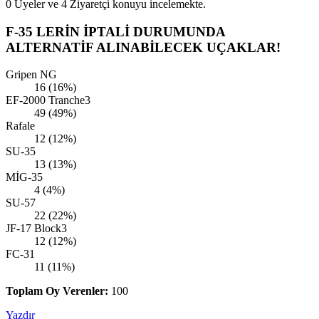
0 Üyeler ve 4 Ziyaretçi konuyu incelemekte.
F-35 LERİN İPTALİ DURUMUNDA
ALTERNATİF ALINABİLECEK UÇAKLAR!
Gripen NG
16 (16%)
EF-2000 Tranche3
49 (49%)
Rafale
12 (12%)
SU-35
13 (13%)
MİG-35
4 (4%)
SU-57
22 (22%)
JF-17 Block3
12 (12%)
FC-31
11 (11%)
Toplam Oy Verenler:
100
Yazdır