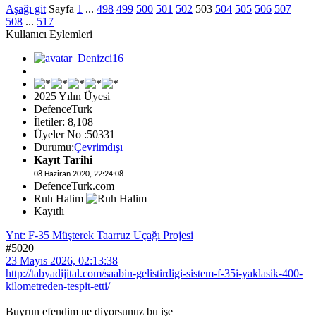
Aşağı git
Sayfa
1
...
498
499
500
501
502
503
504
505
506
507
508
...
517
Kullanıcı Eylemleri
2025 Yılın Üyesi
DefenceTurk
İletiler: 8,108
Üyeler No :50331
Durumu:
Çevrimdışı
Kayıt Tarihi
08 Haziran 2020, 22:24:08
DefenceTurk.com
Ruh Halim
Kayıtlı
Ynt: F-35 Müşterek Taarruz Uçağı Projesi
#5020
23 Mayıs 2026, 02:13:38
http://tabyadijital.com/saabin-gelistirdigi-sistem-f-35i-yaklasik-400-
kilometreden-tespit-etti/
Buyrun efendim ne diyorsunuz bu işe