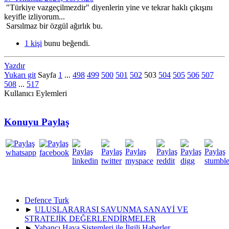
"Türkiye vazgeçilmezdir" diyenlerin yine ve tekrar haklı çıkışını
keyifle izliyorum...
Sarsılmaz bir özgül ağırlık bu.
1 kişi
bunu beğendi.
Yazdır
Yukarı git
Sayfa
1
...
498
499
500
501
502
503
504
505
506
507
508
...
517
Kullanıcı Eylemleri
Konuyu Paylaş
Defence Turk
►
ULUSLARARASI SAVUNMA SANAYİ VE
STRATEJİK DEĞERLENDİRMELER
►
Yabancı Hava Sistemleri ile İlgili Haberler