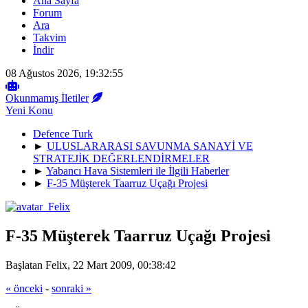
Ana Sayfa
Forum
Ara
Takvim
İndir
08 Ağustos 2026, 19:32:55
Okunmamış İletiler
Yeni Konu
Defence Turk
►
ULUSLARARASI SAVUNMA SANAYİ VE
STRATEJİK DEĞERLENDİRMELER
►
Yabancı Hava Sistemleri ile İlgili Haberler
►
F-35 Müşterek Taarruz Uçağı Projesi
F-35 Müşterek Taarruz Uçağı Projesi
Başlatan Felix, 22 Mart 2009, 00:38:42
« önceki
-
sonraki »