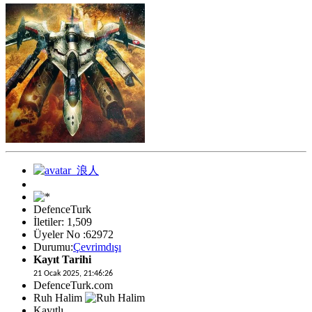
DefenceTurk
İletiler: 1,509
Üyeler No :62972
Durumu:
Çevrimdışı
Kayıt Tarihi
21 Ocak 2025, 21:46:26
DefenceTurk.com
Ruh Halim
Kayıtlı