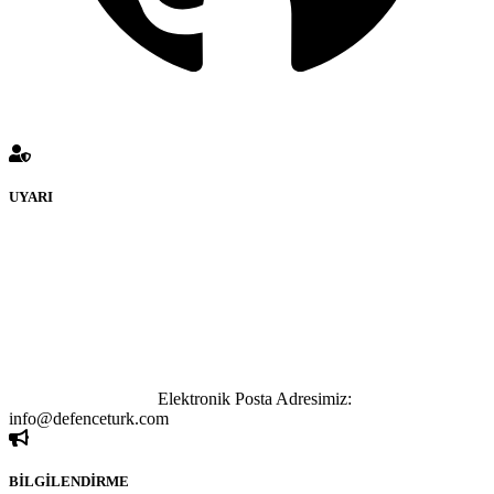
UYARI
defenceturk Forumuna eklenen ve farklı sitelere yönlendiren
bağlantı adreslerinden (linklerden) www.defenceturk.com sorumlu
tutulamaz. İnternet sitemizde, kaynak ya da bağlantı adresi(link)
göstermeksizin izinsiz bir şekilde yapılan her türlü haber ve bilgi
paylaşımı yasaktır. Forumumuzda izinsiz ve kaynak göstermeksizin
yapılan haber ve bilgi paylaşımlarından sadece eylemi gerçekleştiren
kişi sorumludur. Bu durumun mağduriyet yaratması hâlinde hak
sahibi olan kişi, kişiler ya da kurumların, bizlerle iletişime geçmesini
ivedilikle rica ederiz.
Elektronik Posta Adresimiz:
info@defenceturk.com
BİLGİLENDİRME