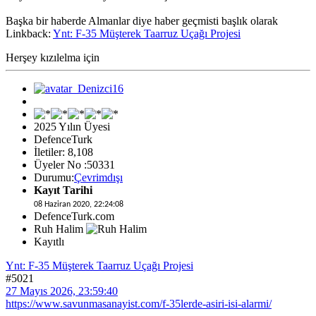
Başka bir haberde Almanlar diye haber geçmisti başlık olarak
Linkback:
Ynt: F-35 Müşterek Taarruz Uçağı Projesi
Herşey kızılelma için
2025 Yılın Üyesi
DefenceTurk
İletiler: 8,108
Üyeler No :50331
Durumu:
Çevrimdışı
Kayıt Tarihi
08 Haziran 2020, 22:24:08
DefenceTurk.com
Ruh Halim
Kayıtlı
Ynt: F-35 Müşterek Taarruz Uçağı Projesi
#5021
27 Mayıs 2026, 23:59:40
https://www.savunmasanayist.com/f-35lerde-asiri-isi-alarmi/