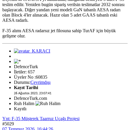
teslim edilir. Yeniden bugün sipariş verilsin teslimatlar 2032 sonrası
başlayacak. Diğer yandan yeni modeli GaN tabanlı AESA radarı
olan Block 4'ler alınacak. Hazır olan 5 adet GAAS tabanlı eski
AESA radarlı.
F-35 alımı AESA radarsız jet filosuna sahip TurAF için büyük
gelişme olur.
DefenceTurk
İletiler: 657
Üyeler No :60835
Durumu:
Çevrimdışı
Kayıt Tarihi
26 Ağustos 2023, 23:07:41
DefenceTurk.com
Ruh Halim
Kayıtlı
Ynt: F-35 Müşterek Taarruz Uçağı Projesi
#5029
07 Temmuz 2026, 16:44:26