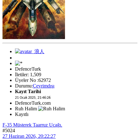
DefenceTurk
İletiler: 1,509
Üyeler No :62972
Durumu:
Çevrimdışı
Kayıt Tarihi
21 Ocak 2025, 21:46:26
DefenceTurk.com
Ruh Halim
Kayıtlı
F-35 Müşterek Taarruz Uçağı.
#5024
27 Haziran 2026, 20:22:27