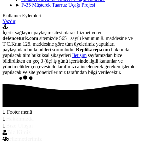
►
F-35 Müşterek Taarruz Uçağı Projesi
Kullanıcı Eylemleri
Yazdır
İçerik sağlayıcı paylaşım sitesi olarak hizmet veren
defenceturk.com
sitemizde 5651 sayılı kanunun 8. maddesine ve
T.C.Knın 125. maddesine göre tüm üyelerimiz yaptıkları
paylaşımlardan kendileri sorumludur.
Replikacep.com
hakkında
yapılacak tüm hukuksal şikayetleri
İletişim
sayfamızdan bize
bildirdikten en geç 3 (üç) iş günü içerisinde ilgili kanunlar ve
yönetmelikler çerçevesinde tarafımızca incelenerek gereken işlemler
yapılacak ve site yöneticilerimiz tarafından bilgi verilecektir.
Footer menü
Hakkımızda
Bize Ulaşın
Biz Kimiz
Hizmetlerimiz