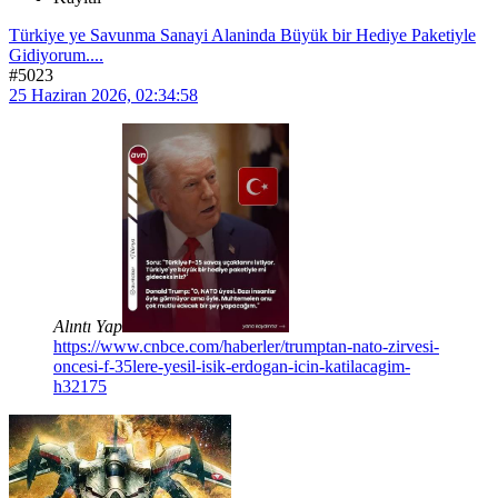
Türkiye ye Savunma Sanayi Alaninda Büyük bir Hediye Paketiyle
Gidiyorum....
#5023
25 Haziran 2026, 02:34:58
Alıntı Yap
https://www.cnbce.com/haberler/trumptan-nato-zirvesi-
oncesi-f-35lere-yesil-isik-erdogan-icin-katilacagim-
h32175