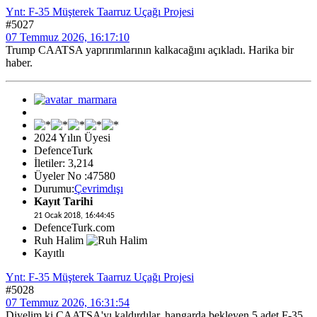
Ynt: F-35 Müşterek Taarruz Uçağı Projesi
#5027
07 Temmuz 2026, 16:17:10
Trump CAATSA yaprırımlarının kalkacağını açıkladı. Harika bir
haber.
2024 Yılın Üyesi
DefenceTurk
İletiler: 3,214
Üyeler No :47580
Durumu:
Çevrimdışı
Kayıt Tarihi
21 Ocak 2018, 16:44:45
DefenceTurk.com
Ruh Halim
Kayıtlı
Ynt: F-35 Müşterek Taarruz Uçağı Projesi
#5028
07 Temmuz 2026, 16:31:54
Diyelim ki CAATSA'yı kaldırdılar, hangarda bekleyen 5 adet F-35