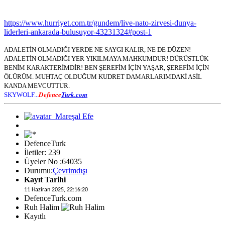
https://www.hurriyet.com.tr/gundem/live-nato-zirvesi-dunya-
liderleri-ankarada-bulusuyor-43231324#post-1
ADALETİN OLMADIĞI YERDE NE SAYGI KALIR, NE DE DÜZEN!
ADALETİN OLMADIĞI YER YIKILMAYA MAHKUMDUR! DÜRÜSTLÜK
BENİM KARAKTERİMDİR! BEN ŞEREFİM İÇİN YAŞAR, ŞEREFİM İÇİN
ÖLÜRÜM. MUHTAÇ OLDUĞUM KUDRET DAMARLARIMDAKİ ASİL
KANDA MEVCUTTUR.
Defence
Turk.com
SKYWOLF...
DefenceTurk
İletiler: 239
Üyeler No :64035
Durumu:
Çevrimdışı
Kayıt Tarihi
11 Haziran 2025, 22:16:20
DefenceTurk.com
Ruh Halim
Kayıtlı