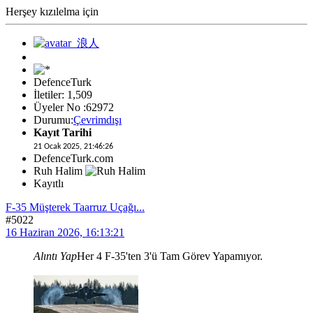
Herşey kızılelma için
DefenceTurk
İletiler: 1,509
Üyeler No :62972
Durumu:
Çevrimdışı
Kayıt Tarihi
21 Ocak 2025, 21:46:26
DefenceTurk.com
Ruh Halim
Kayıtlı
F-35 Müşterek Taarruz Uçağı...
#5022
16 Haziran 2026, 16:13:21
Alıntı Yap
Her 4 F-35'ten 3'ü Tam Görev Yapamıyor.