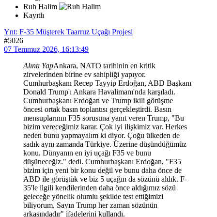
Ruh Halim
Kayıtlı
Ynt: F-35 Müşterek Taarruz Uçağı Projesi
#5026
07 Temmuz 2026, 16:13:49
Alıntı Yap
Ankara, NATO tarihinin en kritik
zirvelerinden birine ev sahipliği yapıyor.
Cumhurbaşkanı Recep Tayyip Erdoğan, ABD Başkanı
Donald Trump'ı Ankara Havalimanı'nda karşıladı.
Cumhurbaşkanı Erdoğan ve Trump ikili görüşme
öncesi ortak basın toplantısı gerçekleştirdi. Basın
mensuplarının F35 sorusuna yanıt veren Trump, "Bu
bizim vereceğimiz karar. Çok iyi ilişkimiz var. Herkes
neden bunu yapmayalım ki diyor. Çoğu ülkeden de
sadık aynı zamanda Türkiye. Üzerine düşündüğümüz
konu. Dünyanın en iyi uçağı F35 ve bunu
düşüneceğiz." dedi. Cumhurbaşkanı Erdoğan, "F35
bizim için yeni bir konu değil ve bunu daha önce de
ABD ile görüştük ve biz 5 uçağın da sözünü aldık. F-
35'le ilgili kendilerinden daha önce aldığımız sözü
geleceğe yönelik olumlu şekilde test ettiğimizi
biliyorum. Sayın Trump her zaman sözünün
arkasındadır" ifadelerini kullandı.