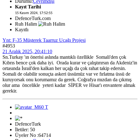
Durumu:
Çevrimdışı
Kayıt Tarihi
15 Kasım 2024, 17:52:55
DefenceTurk.com
Ruh Halim
Kayıtlı
Ynt: F-35 Müşterek Taarruz Uçağı Projesi
#4953
21 Aralık 2025, 20:41:10
Sn.Turkay 'ın önerisi aslında mantıklı özellikle Somali'den çok
Kıbrıs bence çok daha iyi. Orada kurar ve çalıştırırsın da Akdeniz'in
ortasında İsrail'den kalkan her uçağı da çok rahat takip edersin.
Somali de olabilir sonuçta askeri üssümüz var ve fırlatma üssü de
kuruyorsak onu korumamız da gerek. Coğrafya mızdan da çıkmış
olur ama öncelikle yeteri kadar SİPER ve Hisar'ı envantere almak
gerekir.
DefenceTurk
İletiler: 50
Üyeler No :64714