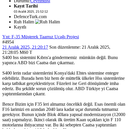
Durumu:
Çevrimdışı
Kayıt Tarihi
03 Aralık 2025, 21:52:12
DefenceTurk.com
Ruh Halim
Kayıtlı
Ynt: F-35 Müşterek Taarruz Uçağı Projesi
#4954
21 Aralık 2025, 21:20:17
Son düzenlenme
: 21 Aralık 2025,
21:28:05 M60 T
S400 hss sistemini Kıbrıs'a göndermemiz mümkün değil. Bunu
yapınca ABD bizi Caatsa dan çıkarmaz.
S400 lerin radar sistemlerini Konya'daki Ehtes sistemine entegre
edebiliriz. Burada hem biz hem de müttefik ülkeler Hss sistemlerine
karşı tatbikat gerçeklestiriyor. Füzeleri ise Geri dönüşümde imha
ederiz. Bu şekilde sorun çözülmüş olur. ABD Türkiye yi Caatsa
yaptırımlarından çıkarır.
Bence Bizim için F35 leri almamız öncelikli değil. Esas önemli olan
F16 larimizi en azından 2040 lara kadar uçar durumda tutmamız
gerekiyor. Bunun içinde Blok 40lara yapısal modernizasyon (12000
saat) yapmalıyız. İkinci olarak ilk üretim Kaan uçakları için F 110
motorlarına ihtiyacımız var. Bu iki sebepten Caatsa yaptırımları