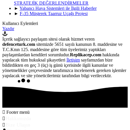
STRATEJİK DEĞERLENDİRMELER
►
Yabancı Hava Sistemleri ile İlgili Haberler
►
F-35 Müşterek Taarruz Uçağı Projesi
Kullanıcı Eylemleri
Yazdır
İçerik sağlayıcı paylaşım sitesi olarak hizmet veren
defenceturk.com
sitemizde 5651 sayılı kanunun 8. maddesine ve
T.C.Knın 125. maddesine göre tüm üyelerimiz yaptıkları
paylaşımlardan kendileri sorumludur.
Replikacep.com
hakkında
yapılacak tüm hukuksal şikayetleri
İletişim
sayfamızdan bize
bildirdikten en geç 3 (üç) iş günü içerisinde ilgili kanunlar ve
yönetmelikler çerçevesinde tarafımızca incelenerek gereken işlemler
yapılacak ve site yöneticilerimiz tarafından bilgi verilecektir.
Footer menü
Hakkımızda
Bize Ulaşın