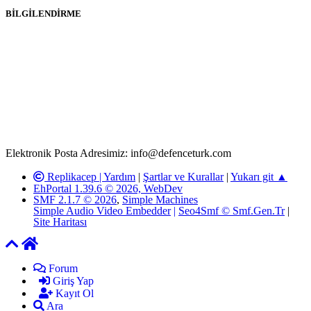
BİLGİLENDİRME
Rom ve medya haber sitesi olarak hizmet veren
www.defenceturk.com'
da, 5651 Sayılı Kanunun 8. Maddesine ve
T.C.K'nın 125. Maddesine göre, yapılan gönderi (konu, yorum)
paylaşımlarının tüm sorumluluğu forum üyelerimize aittir.
defenceturk Forumuna iletilecek olan şikayetler, elektronik posta
adresimize gönderildikten en geç üç (3) iş günü içerisinde, ilgili
kanunlar ve yönetmelikler çerçevesinde tarafımızca incelenerek site
yöneticilerimiz tarafından gereken çalışmaların yapılmasının
ardından ilgili kişi ya da kuruma yazılı açıklama yapılacaktır.
Elektronik Posta Adresimiz: info@defenceturk.com
Replikacep |
Yardım
|
Şartlar ve Kurallar
|
Yukarı git ▲
EhPortal 1.39.6 © 2026, WebDev
SMF 2.1.7 © 2026
,
Simple Machines
Simple Audio Video Embedder
|
Seo4Smf © Smf.Gen.Tr
|
Site Haritası
Forum
Giriş Yap
Kayıt Ol
Ara