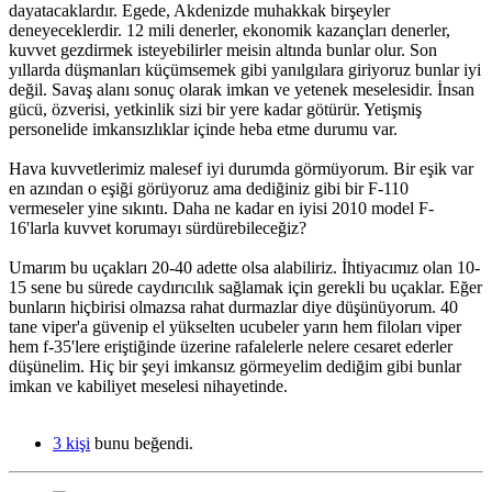
dayatacaklardır. Egede, Akdenizde muhakkak birşeyler
deneyeceklerdir. 12 mili denerler, ekonomik kazançları denerler,
kuvvet gezdirmek isteyebilirler meisin altında bunlar olur. Son
yıllarda düşmanları küçümsemek gibi yanılgılara giriyoruz bunlar iyi
değil. Savaş alanı sonuç olarak imkan ve yetenek meselesidir. İnsan
gücü, özverisi, yetkinlik sizi bir yere kadar götürür. Yetişmiş
personelide imkansızlıklar içinde heba etme durumu var.
Hava kuvvetlerimiz malesef iyi durumda görmüyorum. Bir eşik var
en azından o eşiği görüyoruz ama dediğiniz gibi bir F-110
vermeseler yine sıkıntı. Daha ne kadar en iyisi 2010 model F-
16'larla kuvvet korumayı sürdürebileceğiz?
Umarım bu uçakları 20-40 adette olsa alabiliriz. İhtiyacımız olan 10-
15 sene bu sürede caydırıcılık sağlamak için gerekli bu uçaklar. Eğer
bunların hiçbirisi olmazsa rahat durmazlar diye düşünüyorum. 40
tane viper'a güvenip el yükselten ucubeler yarın hem filoları viper
hem f-35'lere eriştiğinde üzerine rafalelerle nelere cesaret ederler
düşünelim. Hiç bir şeyi imkansız görmeyelim dediğim gibi bunlar
imkan ve kabiliyet meselesi nihayetinde.
3 kişi
bunu beğendi.