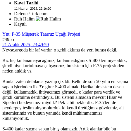
Kayıt Tarihi
11 Haziran 2025, 22:16:20
DefenceTurk.com
Ruh Halim
Kayıtlı
Ynt: F-35 Müşterek Taarruz Uçağı Projesi
#4955
21 Aralık 2025, 23:49:59
Neyse,argoda bir laf vardır, o geldi aklıma da yeri burası değil.
Biz hiç kullanamayacağımız, kullanmadığımız S-400'leri niye aldık,
şimdi niye kurtulmaya çalışıyoruz, bu sistem için F-35 projesinden
neden atıldık vs.
Bunlar zaten defalarca yazılıp çizildi. Belki de son 50 yılın en saçma
sapan işlerinden ilk 3'e girer S-400 almak. Harika bir sistem desen
değil, kullanmadık, ihtiyacımızı görmedi, o kadar para verdik ve
şimdi kurtulma derdindeyiz. Bu sistemi almadan mevcut Hisar ve
Siperleri bekleyemez miydik? Pek tabii beklerdik. F-35'leri de
peyderpey teslim alıyor olurduk ki kendi ürettiğimiz gövdemiz, alt
sistemlerimiz ve bunun yanında kendi mühimmatımızı
kullanıyorduk.
S-400 kadar saçma sapan bir iş olamazdı. Artık alanlar bile bu