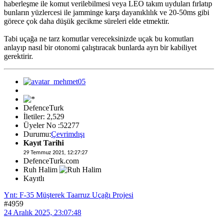
haberleşme ile komut verilebilmesi veya LEO takım uyduları fırlatıp
bunların yüzlercesi ile jamminge karşı dayanıklılık ve 20-50ms gibi
görece çok daha düşük gecikme süreleri elde etmektir.
Tabi uçağa ne tarz komutlar vereceksinizde uçak bu komutları
anlayıp nasıl bir otonomi çalıştıracak bunlarda ayrı bir kabiliyet
gerektirir.
DefenceTurk
İletiler: 2,529
Üyeler No :52277
Durumu:
Çevrimdışı
Kayıt Tarihi
29 Temmuz 2021, 12:27:27
DefenceTurk.com
Ruh Halim
Kayıtlı
Ynt: F-35 Müşterek Taarruz Uçağı Projesi
#4959
24 Aralık 2025, 23:07:48