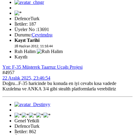
DefenceTurk
İletiler: 187
Üyeler No :13691
Durumu:
Çevrimdışı
Kayıt Tarihi
28 Haziran 2012, 11:16:44
Ruh Halim
Kayıtlı
Ynt: F-35 Müşterek Taarruz Uçağı Projesi
#4957
22 Aralık 2025, 23:46:54
Doğru...F-35 haricinde bu konuda en iyi cevabı kısa vadede
Kızılelma ve ANKA 3/4 gibi stealth platformlarla verebiliriz
Genel Yetkili
DefenceTurk
İletiler: 862