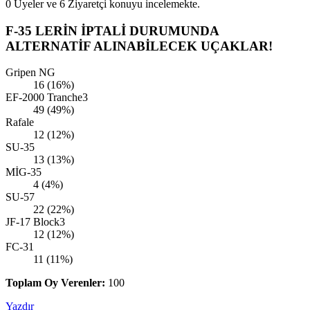
0 Üyeler ve 6 Ziyaretçi konuyu incelemekte.
F-35 LERİN İPTALİ DURUMUNDA
ALTERNATİF ALINABİLECEK UÇAKLAR!
Gripen NG
16 (16%)
EF-2000 Tranche3
49 (49%)
Rafale
12 (12%)
SU-35
13 (13%)
MİG-35
4 (4%)
SU-57
22 (22%)
JF-17 Block3
12 (12%)
FC-31
11 (11%)
Toplam Oy Verenler:
100
Yazdır