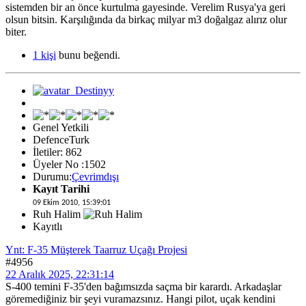
sistemden bir an önce kurtulma gayesinde. Verelim Rusya'ya geri
olsun bitsin. Karşılığında da birkaç milyar m3 doğalgaz alırız olur
biter.
1 kişi
bunu beğendi.
Genel Yetkili
DefenceTurk
İletiler: 862
Üyeler No :1502
Durumu:
Çevrimdışı
Kayıt Tarihi
09 Ekim 2010, 15:39:01
Ruh Halim
Kayıtlı
Ynt: F-35 Müşterek Taarruz Uçağı Projesi
#4956
22 Aralık 2025, 22:31:14
S-400 temini F-35'den bağımsızda saçma bir karardı. Arkadaşlar
göremediğiniz bir şeyi vuramazsınız. Hangi pilot, uçak kendini