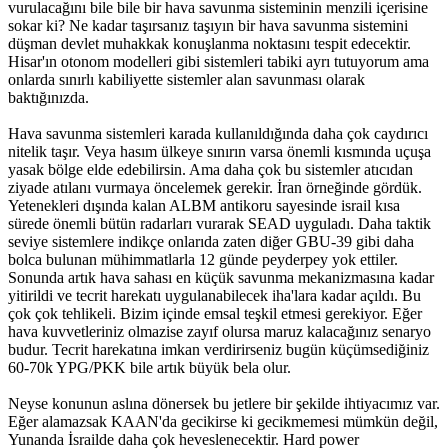
vurulacağını bile bile bir hava savunma sisteminin menzili içerisine
sokar ki? Ne kadar taşırsanız taşıyın bir hava savunma sistemini
düşman devlet muhakkak konuşlanma noktasını tespit edecektir.
Hisar'ın otonom modelleri gibi sistemleri tabiki ayrı tutuyorum ama
onlarda sınırlı kabiliyette sistemler alan savunması olarak
baktığınızda.
Hava savunma sistemleri karada kullanıldığında daha çok caydırıcı
nitelik taşır. Veya hasım ülkeye sınırın varsa önemli kısmında uçuşa
yasak bölge elde edebilirsin. Ama daha çok bu sistemler atıcıdan
ziyade atılanı vurmaya öncelemek gerekir. İran örneğinde gördük.
Yetenekleri dışında kalan ALBM antikoru sayesinde israil kısa
sürede önemli bütün radarları vurarak SEAD uyguladı. Daha taktik
seviye sistemlere indikçe onlarıda zaten diğer GBU-39 gibi daha
bolca bulunan mühimmatlarla 12 günde peyderpey yok ettiler.
Sonunda artık hava sahası en küçük savunma mekanizmasına kadar
yitirildi ve tecrit harekatı uygulanabilecek iha'lara kadar açıldı. Bu
çok çok tehlikeli. Bizim içinde emsal teşkil etmesi gerekiyor. Eğer
hava kuvvetleriniz olmazise zayıf olursa maruz kalacağınız senaryo
budur. Tecrit harekatına imkan verdirirseniz bugün küçümsediğiniz
60-70k YPG/PKK bile artık büyük bela olur.
Neyse konunun aslına dönersek bu jetlere bir şekilde ihtiyacımız var.
Eğer alamazsak KAAN'da gecikirse ki gecikmemesi mümkün değil,
Yunanda İsrailde daha çok heveslenecektir. Hard power