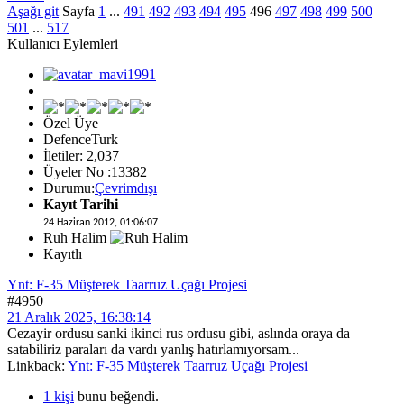
Aşağı git
Sayfa
1
...
491
492
493
494
495
496
497
498
499
500
501
...
517
Kullanıcı Eylemleri
Özel Üye
DefenceTurk
İletiler: 2,037
Üyeler No :13382
Durumu:
Çevrimdışı
Kayıt Tarihi
24 Haziran 2012, 01:06:07
Ruh Halim
Kayıtlı
Ynt: F-35 Müşterek Taarruz Uçağı Projesi
#4950
21 Aralık 2025, 16:38:14
Cezayir ordusu sanki ikinci rus ordusu gibi, aslında oraya da
satabiliriz paraları da vardı yanlış hatırlamıyorsam...
Linkback:
Ynt: F-35 Müşterek Taarruz Uçağı Projesi
1 kişi
bunu beğendi.