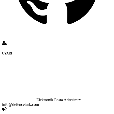
UYARI
defenceturk Forumuna eklenen ve farklı sitelere yönlendiren
bağlantı adreslerinden (linklerden) www.defenceturk.com sorumlu
tutulamaz. İnternet sitemizde, kaynak ya da bağlantı adresi(link)
göstermeksizin izinsiz bir şekilde yapılan her türlü haber ve bilgi
paylaşımı yasaktır. Forumumuzda izinsiz ve kaynak göstermeksizin
yapılan haber ve bilgi paylaşımlarından sadece eylemi gerçekleştiren
kişi sorumludur. Bu durumun mağduriyet yaratması hâlinde hak
sahibi olan kişi, kişiler ya da kurumların, bizlerle iletişime geçmesini
ivedilikle rica ederiz.
Elektronik Posta Adresimiz:
info@defenceturk.com