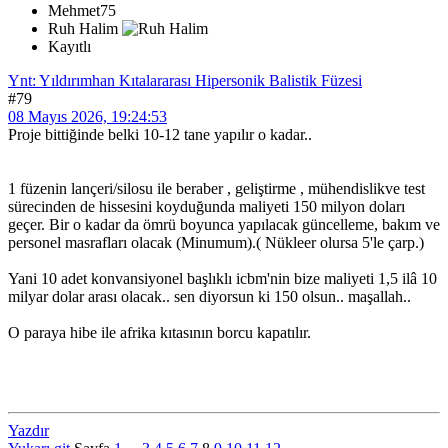
Mehmet75
Ruh Halim
Kayıtlı
Ynt: Yıldırımhan Kıtalararası Hipersonik Balistik Füzesi
#79
08 Mayıs 2026, 19:24:53
Proje bittiğinde belki 10-12 tane yapılır o kadar..
1 füzenin lançeri/silosu ile beraber , geliştirme , mühendislikve test
sürecinden de hissesini koyduğunda maliyeti 150 milyon doları
geçer. Bir o kadar da ömrü boyunca yapılacak güncelleme, bakım ve
personel masrafları olacak (Minumum).( Nükleer olursa 5'le çarp.)
Yani 10 adet konvansiyonel başlıklı icbm'nin bize maliyeti 1,5 ilâ 10
milyar dolar arası olacak.. sen diyorsun ki 150 olsun.. maşallah..
O paraya hibe ile afrika kıtasının borcu kapatılır.
Yazdır