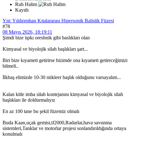
Ruh Halim
Kayıtlı
Ynt: Yıldırımhan Kıtalararası Hipersonik Balistik Füzesi
#78
08 Mayıs 2026, 18:19:11
Şimdi bize tıpkı oreshnik gibi baslıkları olan
Kimyasal ve biyolojik silah başlıkları şart...
Biri bize kıyameti getirirse bizimde ona kıyameti getireceğimizi
bilmeli..
İlkbaş elimizde 10-30 nükleer başlık olduğunu varsayalım...
Kalan kitle imha silah kontejanını kimyasal ve biyolojik silah
başlıkları ile doldurmalıyız
En az 100 tane bu şekil füzemiz olmalı
Buda Kaan,uçak gemisi,tf2000,Radarlar,hava savunma
sistemleri,Tanklar ve motorlar projesi sonlandırıldığında ortaya
konulmalı