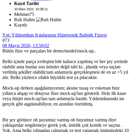
Kayıt Tarihi
10 Ekim 2022, 10:38:11
Mehmet75
Ruh Halim
Kayıtlı
Ynt: Yıldırımhan Kıtalararası Hipersonik Balistik Füzesi
#73
08 Mayıs 2026, 13:59:02
Bütün füze ve parçaları bir demo/model/mock-up..
Belki içinde parça yerleşimi bile kabaca yapılmış ve her şey yerinde
olabilir ama bunlar son ürünler değil tabi ki.. plastik veya saçtan
verilmiş şekiller olabilir.tam anlamıyla gerçekleşmesi de en az +5 yıl
alır. Belki yüzlerce ufaklı büyüklü test ya pılacaktır.
Mock-up derken aşağılamıyorum; aksine tusaş ve roketsan bize
yıllarca ahşap ve detaysız füze mock-up'ları gösterdi. Hele ilk kaan
veya hürjet mock-up'ları tam anlamıyla basitti. Yıldırımhanınki ise
gerçek gibi aşgılanabiliyor, en azından özenilmiş.
Bir şey görünce oh şuyumuz varmış oh buyumuz varmış diye
yaklaşımlar setgilemeye gerek yok, üstelik çok komik ve saçma .
Yok. Ama belki yılmadan çalışırsak ve test yaparsak önümüzdeki 10