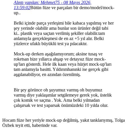
Alıntı yapılan: Mehmet75 - 08 Mayıs 2026,
13:59:02
Bütün füze ve parçaları bir demo/model/mock-
up..
Belki içinde parça yerleşimi bile kabaca yapılmış ve her
şey yerinde olabilir ama bunlar son ürünler değil tabi
ki.. plastik veya saçtan verilmiş şekiller olabilir.tam
anlamıyla gerçekleşmesi de en az +5 yıl alır. Belki
yüzlerce ufaklı büyüklü test ya pılacaktır.
Mock-up derken aşağılamıyorum; aksine tusaş ve
roketsan bize yıllarca ahşap ve detaysız füze mock-
up'ları gösterdi. Hele ilk kaan veya hürjet mock-up'ları
tam anlamıyla basitti. Yıldırımhanınki ise gerçek gibi
aşgılanabiliyor, en azından özenilmiş.
Bir şey görünce oh şuyumuz varmış oh buyumuz
varmış diye yaklaşımlar setgilemeye gerek yok, üstelik
çok komik ve saçma . Yok. Ama belki yılmadan
çalışırsak ve test yaparsak önümüzdeki 10 yılda olur.
Hocam füze her yeriyle mock-up değilmiş, yakıt tanklarıymış, Tolga
Özbek teyit etti, haberinde var.