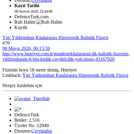
Durumu:
Çevrimdışı
Kayıt Tarihi
08 Haziran 2020, 22:24:08
DefenceTurk.com
Ruh Halim
Kayıtlı
Ynt: Yıldırımhan Kıtalararası Hipersonik Balistik Füzesi
#70
08 Mayıs 2026, 06:15:59
http://www.hurriyet.com.tr/gundem/kitalararasi-ilk-balistik-fuzemiz-
yildirimhanin-6-bin-kmlik-caydiricilik-yolculugu-43167920
Füzenin boyu 18 metre demiş, Hürriyet
Linkback:
Ynt: Yıldırımhan Kıtalararası Hipersonik Balistik Füzesi
Herşey kızılelma için
DefenceTurk
İletiler: 2,516
Üyeler No :12949
Durumu:
Çevrimdışı