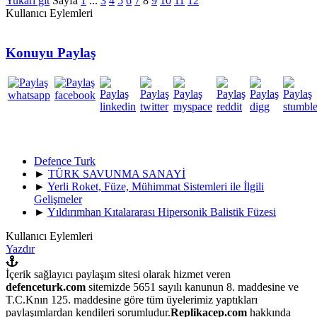
Yukarı git
Sayfa
1
...
3
4
5
6
7
8
9
10
11
12
Kullanıcı Eylemleri
Konuyu Paylaş
Defence Turk
►
TÜRK SAVUNMA SANAYİ
►
Yerli Roket, Füze, Mühimmat Sistemleri ile İlgili
Gelişmeler
►
Yıldırımhan Kıtalararası Hipersonik Balistik Füzesi
Kullanıcı Eylemleri
Yazdır
İçerik sağlayıcı paylaşım sitesi olarak hizmet veren
defenceturk.com
sitemizde 5651 sayılı kanunun 8. maddesine ve
T.C.Knın 125. maddesine göre tüm üyelerimiz yaptıkları
paylaşımlardan kendileri sorumludur.
Replikacep.com
hakkında