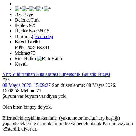
Özel Üye
DefenceTurk
İletiler: 925
Üyeler No :56015
Durumu:
Çevrimdışı
Kayıt Tarihi
10 Ekim 2022, 10:38:11
Mehmet75
Ruh Halim
Kayıtlı
Ynt: Yıldırımhan Kıtalararası Hipersonik Balistik Füzesi
#75
08 Mayıs 2026, 15:09:27
Son düzenlenme
: 08 Mayıs 2026,
16:08:58 Mehmet75
Şuyum var buyum var diyen yok.
Olan biten bir şey de yok.
Ellerindeki çeşitli imkanlarla (yakıt,motor,imalat,harp başlığı)
yapabileceklerine inandıkları bir helva hedefi olarak Kurum vizyonu
gösterdik diyorlar.