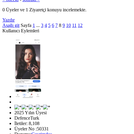
0 Üyeler ve 1 Ziyaretçi konuyu incelemekte.
Yazdır
Aşağı git
Sayfa
1
...
3
4
5
6
7
8
9
10
11
12
Kullanıcı Eylemleri
2025 Yılın Üyesi
DefenceTurk
İletiler: 8,108
Üyeler No :50331