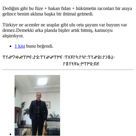
Dediğim gibi bu füze + hakan fidan + hükümetin raconları bir araya
gelince benim aklıma başka bir ihtimal gelmedi.
Türkiye ne acemler ne araplar gibi ulu orta şuyum var buyum var
demez.Demekki arka planda bişiler artık bitmiş, kamuoyu
alıştırılıyor.
1 kişi
bunu beğendi.
𐰉𐱃𐰣𐰃:𐰾𐰋𐰤𐰠𐰼:𐰃𐰚𐰃:𐰚𐰃𐱁𐰓𐰼⸱ 𐰏𐰇𐰼𐰤𐰤𐰠𐰼:𐰋𐰀:𐰏𐰇𐰼𐰤𐰢𐰘𐰤𐰠𐰼⸱
𐰏𐰜:𐰋𐰇𐰼𐰇:𐱅𐱁𐰚𐰠𐱃𐰃