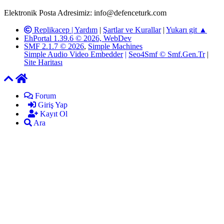
ardından ilgili kişi ya da kuruma yazılı açıklama yapılacaktır.
Elektronik Posta Adresimiz: info@defenceturk.com
Replikacep |
Yardım
|
Şartlar ve Kurallar
|
Yukarı git ▲
EhPortal 1.39.6 © 2026, WebDev
SMF 2.1.7 © 2026
,
Simple Machines
Simple Audio Video Embedder
|
Seo4Smf © Smf.Gen.Tr
|
Site Haritası
Forum
Giriş Yap
Kayıt Ol
Ara