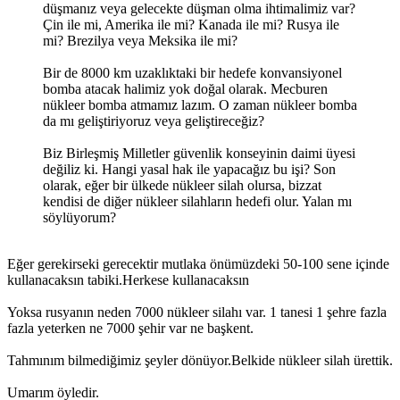
düşmanız veya gelecekte düşman olma ihtimalimiz var?
Çin ile mi, Amerika ile mi? Kanada ile mi? Rusya ile
mi? Brezilya veya Meksika ile mi?
Bir de 8000 km uzaklıktaki bir hedefe konvansiyonel
bomba atacak halimiz yok doğal olarak. Mecburen
nükleer bomba atmamız lazım. O zaman nükleer bomba
da mı geliştiriyoruz veya geliştireceğiz?
Biz Birleşmiş Milletler güvenlik konseyinin daimi üyesi
değiliz ki. Hangi yasal hak ile yapacağız bu işi? Son
olarak, eğer bir ülkede nükleer silah olursa, bizzat
kendisi de diğer nükleer silahların hedefi olur. Yalan mı
söylüyorum?
Eğer gerekirseki gerecektir mutlaka önümüzdeki 50-100 sene içinde
kullanacaksın tabiki.Herkese kullanacaksın
Yoksa rusyanın neden 7000 nükleer silahı var. 1 tanesi 1 şehre fazla
fazla yeterken ne 7000 şehir var ne başkent.
Tahmınım bilmediğimiz şeyler dönüyor.Belkide nükleer silah ürettik.
Umarım öyledir.