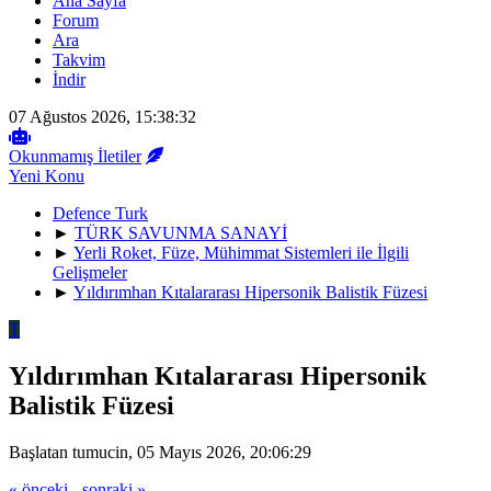
Ana Sayfa
Forum
Ara
Takvim
İndir
07 Ağustos 2026, 15:38:32
Okunmamış İletiler
Yeni Konu
Defence Turk
►
TÜRK SAVUNMA SANAYİ
►
Yerli Roket, Füze, Mühimmat Sistemleri ile İlgili
Gelişmeler
►
Yıldırımhan Kıtalararası Hipersonik Balistik Füzesi
T
Yıldırımhan Kıtalararası Hipersonik
Balistik Füzesi
Başlatan tumucin, 05 Mayıs 2026, 20:06:29
« önceki
-
sonraki »