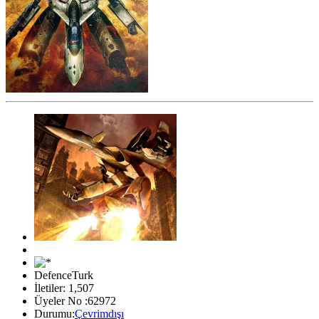
DefenceTurk
İletiler: 1,507
Üyeler No :62972
Durumu:
Çevrimdışı