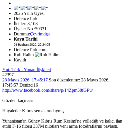
2025 Yılın Üyesi
DefenceTurk
İletiler: 8,108
Üyeler No :50331
Durumu:
Çevrimdışı
Kayıt Tarihi
08 Haziran 2020, 22:24:08
DefenceTurk.com
Ruh Halim
Kayıtlı
Ynt: Türk - Yunan İlişkileri
#2397
28 Mayıs 2026, 17:45:17
Son düzenlenme
: 28 Mayıs 2026,
17:45:57 Denizci16
http://www.facebook.com/share/p/14Zpm58fGPu/
Gözden kaçmasın
Hayaletler Kıbrıs semalarındaymış...
Yunanistan'ın Güney Kıbrıs Rum Kesimi'ne yolladığı ve kalıcı ilan
ettiği F-16 filosu 337M pilotları yeni arma fotoğraflarını paylaştı.