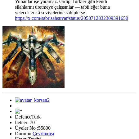
Yunanlar işe yaramaz. Gidip Türkler gibi kendi
silahlarını üretmeye çalışsınlar — tabii eğer buna
yetecek zekâ seviyelerine sahiplerse.
https://x.com/sabrisahsuvar/status/2058712832309391650
DefenceTurk
İletiler: 701
Üyeler No :55800
Durumu:
Çevrimdışı