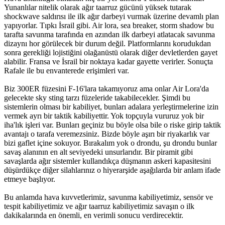
Yunanlılar nitelik olarak ağır taarruz gücünü yüksek tutarak
shockwave saldırısı ile ilk ağır darbeyi vurmak üzerine devamlı plan
yapıyorlar. Tıpkı İsrail gibi. Air lora, sea breaker, storm shadow bu
tarafta savunma tarafında en azından ilk darbeyi atlatacak savunma
dizaynı hor görülecek bir durum değil. Platformlarını korudukdan
sonra gerekliği lojistiğini olağanüstü olarak diğer devletlerden gayet
alabilir. Fransa ve İsrail bir noktaya kadar gayette verirler. Sonuçta
Rafale ile bu envanterede erişimleri var.
Biz 300ER füzesini F-16'lara takamıyoruz ama onlar Air Lora'da
gelecekte sky sting tarzı füzeleride takabilecekler. Şimdi bu
sistemlerin olması bir kabiliyet, bunları adalara yerleştirmelerine izin
vermek ayrı bir taktik kabiliyettir. Yok topçuyla vururuz yok bir
iha'lık işleri var. Bunları geçiniz bu böyle olsa bile o riske girip taktik
avantajı o tarafa veremezsiniz. Bizde böyle aşırı bir riyakarlık var
bizi gaflet içine sokuyor. Bırakalım yok o drondu, şu drondu bunlar
savaş alanının en alt seviyedeki unsurlarıdır. Bir piramit gibi
savaşlarda ağır sistemler kullandıkça düşmanın askeri kapasitesini
düşürdükçe diğer silahlarınız o hiyerarşide aşağılarda bir anlam ifade
etmeye başlıyor.
Bu anlamda hava kuvvetlerimiz, savunma kabiliyetimiz, sensör ve
tespit kabiliyetimiz ve ağır taarruz kabiliyetimiz savaşın o ilk
dakikalarında en önemli, en verimli sonucu verdirecektir.