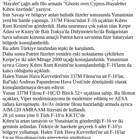
'Hayalet' çağrı adlı filo armada "Ghosts over Cyprus-Hayaletler
Kıbrıs üzerinde" yazıyor.
İran Savaşı ve bölgeye atılan balistik füzeler sonrasında Yunanistan
yeni bir hamle yapmıştı. 337M Filosu'ndan F-16 uçakları Kıbrıs
Rum Kesimi'ne gönderildi. Hatta sınırımıza çok yakın olan Kerpe
Adası ve Kuzey'de Batı Trakya'da Didymoteicho'da Bulgaristan
hava sahasını koruma amaçlı Patriot hava savunma füze bataryaları
bölgede konuşlandırıldı.
Bu adım Türkiye tarafından tepki ile karşılandı.
Daha sonra Patriot füzeleri yeniden eski noktalarına çekilirken
Kerpe'ye iki adet Mirage 2000 uçağı konuşlandırıldı. Yunanistan
ayrıca Güney Kıbrıs Rum Kesimi'ne konuşlandırdığı F-16'ların da
kalıcı olduğunu açıkladı.
Halen Yunan Hava Kuvvetleri'nin 337M Filosu'na ait F-16'lar,
Baf'taki Andreas Papandreou Hava Üssü'nde dönüşümlü olarak
konuşlandırmaya devam ediyor.
Yunan 337M Filosu F-16C/D Block 52+ uçaklara sahip. Bu filonun
uçakları, Viper modernizasyonu ile modernize edilmiş ve AESA
radara kavuşmuştu. Av/Av önleme filosu hazırladığı armada ayrıca
AIM-120 AMRAAM füzesini de kullandı.
28 yıl sonra yine 6 Türk F-16'sı KKTC'de
Kıbrıs'ta artan tansiyon ve Yunaistan'ın gönderdiği F-16 ve iki
geminin ardından Türkiye de harekete geçerek 6 adet F-16'yı
bölgeye yollamıştı. Halen Türk Hava Kuvvetleri'ne ait F-16'lar
Ercan Havalimanı'nda görevlerini sürdürüyor.