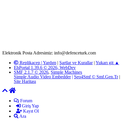
Rom ve medya haber sitesi olarak hizmet veren
www.defenceturk.com'
da, 5651 Sayılı Kanunun 8. Maddesine ve
T.C.K'nın 125. Maddesine göre, yapılan gönderi (konu, yorum)
paylaşımlarının tüm sorumluluğu forum üyelerimize aittir.
defenceturk Forumuna iletilecek olan şikayetler, elektronik posta
adresimize gönderildikten en geç üç (3) iş günü içerisinde, ilgili
kanunlar ve yönetmelikler çerçevesinde tarafımızca incelenerek site
yöneticilerimiz tarafından gereken çalışmaların yapılmasının
ardından ilgili kişi ya da kuruma yazılı açıklama yapılacaktır.
Elektronik Posta Adresimiz: info@defenceturk.com
Replikacep |
Yardım
|
Şartlar ve Kurallar
|
Yukarı git ▲
EhPortal 1.39.6 © 2026, WebDev
SMF 2.1.7 © 2026
,
Simple Machines
Simple Audio Video Embedder
|
Seo4Smf © Smf.Gen.Tr
|
Site Haritası
Forum
Giriş Yap
Kayıt Ol
Ara