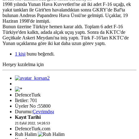
1998 yılında Yunan Hava Kuvvetleri'ne ait iki adet F-16 uçağı, ek
yakıt tankları ile Girit'ten havalandıktan sonra GKRY'de Baf'ta
bulunan Andreas Papandreu Hava Üssü'ne gelmişti. Uçaklar, 19
Haziran 1998'de inmişti.
Bunun üzerine Türkiye hemen karar aldı. Toplam 6 adet F-16
Türkiye'den kalktı, adada alçak uçuş yaptı. Sonra da KKTC'de
Geçitkale Askeri Meydanı'na iniş yaptı. Türk F-16'ları KKTC'de
Yunan uçaklarına göre iki kat daha uzun görev yaptı.
1 kişi
bunu beğendi.
Herşey kızılelma için
DefenceTurk
İletiler: 701
Üyeler No :55800
Durumu:
Çevrimdışı
Kayıt Tarihi
21 Eylül 2022, 14:26:53
DefenceTurk.com
Ruh Halim