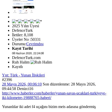
2025 Yılın Üyesi
DefenceTurk
İletiler: 8,108
Üyeler No :50331
Durumu:
Çevrimdışı
Kayıt Tarihi
08 Haziran 2020, 22:24:08
DefenceTurk.com
Ruh Halim
Kayıtlı
Ynt: Türk - Yunan İlişkileri
#2396
28 Mayıs 2026, 00:06:10
Son düzenlenme
: 28 Mayıs 2026,
09:44:58 Denizci16
http://www.haberler.com/haberler/yunan-savas-ucaklari-turkiyeye-
iki-kilometre-19888765-haberi/
Yunanlılar iki adet f4 uçağını bizim meis adasına göndermiş