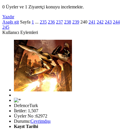
0 Üyeler ve 1 Ziyaretçi konuyu incelemekte.
Yazdır
Aşağı git
Sayfa
1
...
235
236
237
238
239
240
241
242
243
244
245
Kullanıcı Eylemleri
DefenceTurk
İletiler: 1,507
Üyeler No :62972
Durumu:
Çevrimdışı
Kayıt Tarihi