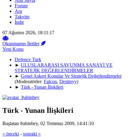
Ana Sayfa
Forum
Ara
Takvim
İndir
07 Ağustos 2026, 18:11:17
Okunmamış İletiler
Yeni Konu
Defence Turk
►
ULUSLARARASI SAVUNMA SANAYİ VE
STRATEJİK DEĞERLENDİRMELER
►
Genel Askeri Konular Ve Stratejik Değerlendirmeler
(Moderatörler:
Falcon
,
Destinyy
)
►
Türk - Yunan İlişkileri
Türk - Yunan İlişkileri
Başlatan Þahinbey, 02 Temmuz 2009, 14:41:10
« önceki
-
sonraki »