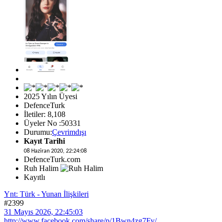
2025 Yılın Üyesi
DefenceTurk
İletiler: 8,108
Üyeler No :50331
Durumu:
Çevrimdışı
Kayıt Tarihi
08 Haziran 2020, 22:24:08
DefenceTurk.com
Ruh Halim
Kayıtlı
Ynt: Türk - Yunan İlişkileri
#2399
31 Mayıs 2026, 22:45:03
http://www.facebook.com/share/p/1Bwn4zg7Fy/