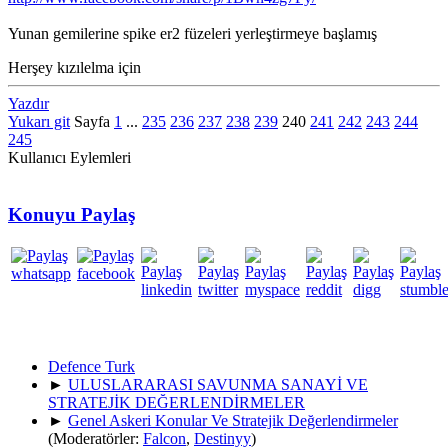
Yunan gemilerine spike er2 füzeleri yerleştirmeye başlamış
Herşey kızılelma için
Yazdır
Yukarı git
Sayfa
1
...
235
236
237
238
239
240
241
242
243
244
245
Kullanıcı Eylemleri
Konuyu Paylaş
Defence Turk
►
ULUSLARARASI SAVUNMA SANAYİ VE
STRATEJİK DEĞERLENDİRMELER
►
Genel Askeri Konular Ve Stratejik Değerlendirmeler
(Moderatörler:
Falcon
,
Destinyy
)