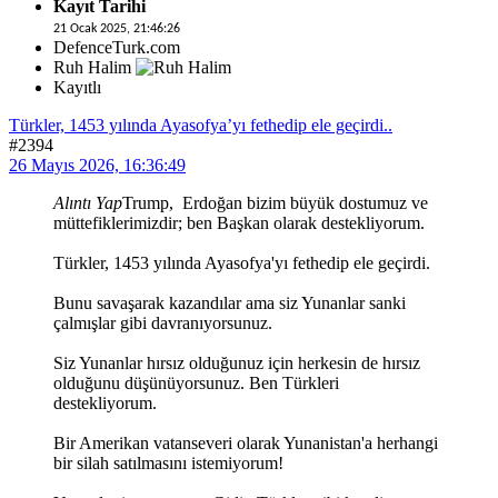
Kayıt Tarihi
21 Ocak 2025, 21:46:26
DefenceTurk.com
Ruh Halim
Kayıtlı
Türkler, 1453 yılında Ayasofya’yı fethedip ele geçirdi..
#2394
26 Mayıs 2026, 16:36:49
Alıntı Yap
Trump, Erdoğan bizim büyük dostumuz ve
müttefiklerimizdir; ben Başkan olarak destekliyorum.
Türkler, 1453 yılında Ayasofya'yı fethedip ele geçirdi.
Bunu savaşarak kazandılar ama siz Yunanlar sanki
çalmışlar gibi davranıyorsunuz.
Siz Yunanlar hırsız olduğunuz için herkesin de hırsız
olduğunu düşünüyorsunuz. Ben Türkleri
destekliyorum.
Bir Amerikan vatanseveri olarak Yunanistan'a herhangi
bir silah satılmasını istemiyorum!