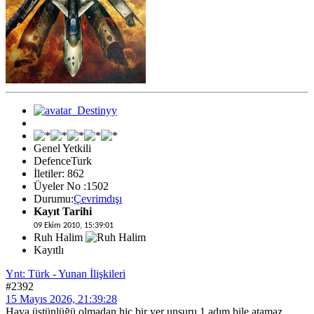
Genel Yetkili
DefenceTurk
İletiler: 862
Üyeler No :1502
Durumu:
Çevrimdışı
Kayıt Tarihi
09 Ekim 2010, 15:39:01
Ruh Halim
Kayıtlı
Ynt: Türk - Yunan İlişkileri
#2392
15 Mayıs 2026, 21:39:28
Hava üstünlüğü olmadan hiç bir yer unsuru 1 adım bile atamaz.