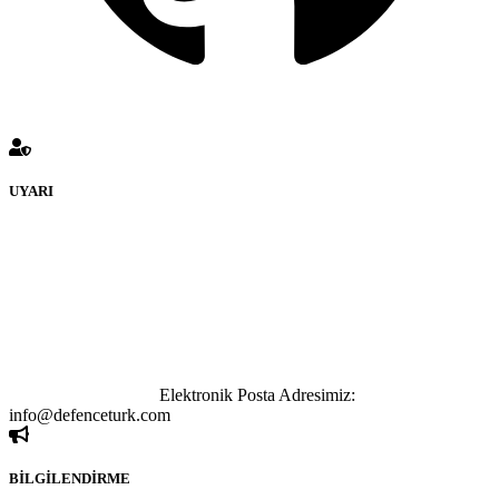
UYARI
defenceturk Forumuna eklenen ve farklı sitelere yönlendiren
bağlantı adreslerinden (linklerden) www.defenceturk.com sorumlu
tutulamaz. İnternet sitemizde, kaynak ya da bağlantı adresi(link)
göstermeksizin izinsiz bir şekilde yapılan her türlü haber ve bilgi
paylaşımı yasaktır. Forumumuzda izinsiz ve kaynak göstermeksizin
yapılan haber ve bilgi paylaşımlarından sadece eylemi gerçekleştiren
kişi sorumludur. Bu durumun mağduriyet yaratması hâlinde hak
sahibi olan kişi, kişiler ya da kurumların, bizlerle iletişime geçmesini
ivedilikle rica ederiz.
Elektronik Posta Adresimiz:
info@defenceturk.com
BİLGİLENDİRME