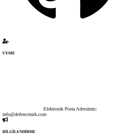
UYARI
defenceturk Forumuna eklenen ve farklı sitelere yönlendiren
bağlantı adreslerinden (linklerden) www.defenceturk.com sorumlu
tutulamaz. İnternet sitemizde, kaynak ya da bağlantı adresi(link)
göstermeksizin izinsiz bir şekilde yapılan her türlü haber ve bilgi
paylaşımı yasaktır. Forumumuzda izinsiz ve kaynak göstermeksizin
yapılan haber ve bilgi paylaşımlarından sadece eylemi gerçekleştiren
kişi sorumludur. Bu durumun mağduriyet yaratması hâlinde hak
sahibi olan kişi, kişiler ya da kurumların, bizlerle iletişime geçmesini
ivedilikle rica ederiz.
Elektronik Posta Adresimiz:
info@defenceturk.com
BİLGİLENDİRME