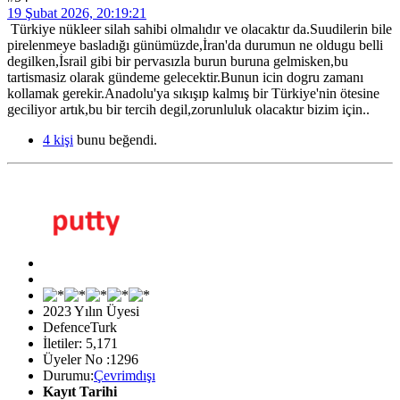
19 Şubat 2026, 20:19:21
Türkiye nükleer silah sahibi olmalıdır ve olacaktır da.Suudilerin bile
pirelenmeye basladığı günümüzde,İran'da durumun ne oldugu belli
degilken,İsrail gibi bir pervasızla burun buruna gelmisken,bu
tartismasiz olarak gündeme gelecektir.Bunun icin dogru zamanı
kollamak gerekir.Anadolu'ya sıkışıp kalmış bir Türkiye'nin ötesine
geciliyor artık,bu bir tercih degil,zorunluluk olacaktır bizim için..
4 kişi
bunu beğendi.
2023 Yılın Üyesi
DefenceTurk
İletiler: 5,171
Üyeler No :1296
Durumu:
Çevrimdışı
Kayıt Tarihi