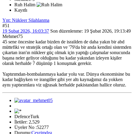
Ruh Halim
Kayıtlı
Ynt: Nükleer Silahlanma
#51
19 Şubat 2026, 16:03:37
Son düzenlenme
: 19 Şubat 2026, 19:13:49
Mehmet75
45 sene öncesine kadar bizden de israilden de daha yakın bir abd
müttefiki ve stratejik ortağı olan ve '79'da bir anda kendini sistemden
çıkartan iran'ın nükleer güç olmak için yaptığı çalışmalar sonucunda
başına neler geliyor olduğunu bu kadar yakından izleyen kişiler
olarak herhalde 7 düşünüp 1 konuşmak gerekir.
Yaptırımdan-bombalanmaya kadar yolu var. Dünya ekonomisine bu
kadar bağlıyken ve irangiller gibi yer altı kaynağımız da yokken
aynı yaptıeımlara viz uğrasak herhalde pakistandan hallice oluruz.
DefenceTurk
İletiler: 2,529
Üyeler No :52277
Durumu:
Çevrimdışı