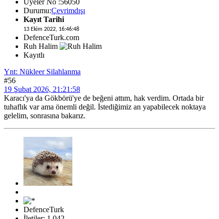
Üyeler No :56050
Durumu:
Çevrimdışı
Kayıt Tarihi
13 Ekim 2022, 16:46:48
DefenceTurk.com
Ruh Halim
Kayıtlı
Ynt: Nükleer Silahlanma
#56
19 Şubat 2026, 21:21:58
Karacı'ya da Gökbörü'ye de beğeni attım, hak verdim. Ortada bir
tuhaflık var ama önemli değil. İstediğimiz an yapabilecek noktaya
gelelim, sonrasına bakarız.
DefenceTurk
İletiler: 1,042