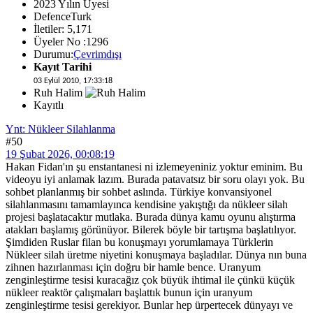
2023 Yılın Üyesi
DefenceTurk
İletiler: 5,171
Üyeler No :1296
Durumu:
Çevrimdışı
Kayıt Tarihi
03 Eylül 2010, 17:33:18
Ruh Halim
Kayıtlı
Ynt: Nükleer Silahlanma
#50
19 Şubat 2026, 00:08:19
Hakan Fidan'ın şu enstantanesi ni izlemeyeniniz yoktur eminim. Bu
videoyu iyi anlamak lazım. Burada patavatsız bir soru olayı yok. Bu
sohbet planlanmış bir sohbet aslında. Türkiye konvansiyonel
silahlanmasını tamamlayınca kendisine yakıştığı da nükleer silah
projesi başlatacaktır mutlaka. Burada dünya kamu oyunu alıştırma
atakları başlamış görünüyor. Bilerek böyle bir tartışma başlatılıyor.
Şimdiden Ruslar filan bu konuşmayı yorumlamaya Türklerin
Nükleer silah üretme niyetini konuşmaya başladılar. Dünya nın buna
zihnen hazırlanması için doğru bir hamle bence. Uranyum
zenginleştirme tesisi kuracağız çok büyük ihtimal ile çünkü küçük
nükleer reaktör çalışmaları başlattık bunun için uranyum
zenginleştirme tesisi gerekiyor. Bunlar hep ürpertecek dünyayı ve