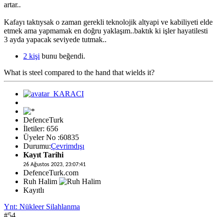
artar..
Kafayı taktıysak o zaman gerekli teknolojik altyapi ve kabiliyeti elde
etmek ama yapmamak en doğru yaklaşım..baktık ki işler hayatilesti
3 ayda yapacak seviyede tutmak..
2 kişi
bunu beğendi.
What is steel compared to the hand that wields it?
DefenceTurk
İletiler: 656
Üyeler No :60835
Durumu:
Çevrimdışı
Kayıt Tarihi
26 Ağustos 2023, 23:07:41
DefenceTurk.com
Ruh Halim
Kayıtlı
Ynt: Nükleer Silahlanma
#54