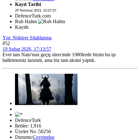
Kayıt Tarihi
29 Temmuz 2021, 12:27:27
DefenceTurk.com
Ruh Halim
Kayıtlı
Ynt: Nükleer Silahlanma
#52
19 Şubat 2026, 17:13:57
Evet tam Nato'nun geçiş sürecinde 1980lerde bizim bu işi
halletmemiz lazımdı, ama biz tam aksini yaptık.
DefenceTurk
İletiler: 1,916
Üyeler No :50256
Durumu:
Çevrimdışı