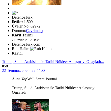
DefenceTurk
İletiler: 1,509
Üyeler No :62972
Durumu:
Çevrimdışı
Kayıt Tarihi
21 Ocak 2025, 21:46:26
DefenceTurk.com
Ruh Halim
Kayıtlı
Trump, Suudi Arabistan ile Tarihi Nükleer Anlaşmayı Onayladı...
#58
22 Temmuz 2026, 22:54:33
Alıntı Yap
Wall Street Journal
Trump, Suudi Arabistan ile Tarihi Nükleer Anlaşmayı
Onayladı