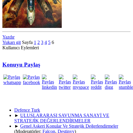
Yazdır
Yukarı git
Sayfa
1
2
3
4
5
6
Kullanıcı Eylemleri
Konuyu Paylaş
Defence Turk
►
ULUSLARARASI SAVUNMA SANAYİ VE
STRATEJİK DEĞERLENDİRMELER
►
Genel Askeri Konular Ve Stratejik Değerlendirmeler
(Moderatörler:
Falcon
,
Destinyy
)