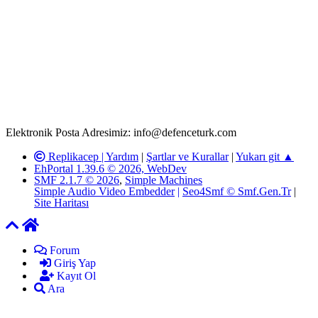
Rom ve medya haber sitesi olarak hizmet veren
www.defenceturk.com'
da, 5651 Sayılı Kanunun 8. Maddesine ve
T.C.K'nın 125. Maddesine göre, yapılan gönderi (konu, yorum)
paylaşımlarının tüm sorumluluğu forum üyelerimize aittir.
defenceturk Forumuna iletilecek olan şikayetler, elektronik posta
adresimize gönderildikten en geç üç (3) iş günü içerisinde, ilgili
kanunlar ve yönetmelikler çerçevesinde tarafımızca incelenerek site
yöneticilerimiz tarafından gereken çalışmaların yapılmasının
ardından ilgili kişi ya da kuruma yazılı açıklama yapılacaktır.
Elektronik Posta Adresimiz: info@defenceturk.com
Replikacep |
Yardım
|
Şartlar ve Kurallar
|
Yukarı git ▲
EhPortal 1.39.6 © 2026, WebDev
SMF 2.1.7 © 2026
,
Simple Machines
Simple Audio Video Embedder
|
Seo4Smf © Smf.Gen.Tr
|
Site Haritası
Forum
Giriş Yap
Kayıt Ol
Ara