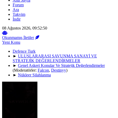
Ana Sayfa
Forum
Ara
Takvim
İndir
08 Ağustos 2026, 09:52:50
Okunmamış İletiler
Yeni Konu
Defence Turk
►
ULUSLARARASI SAVUNMA SANAYİ VE
STRATEJİK DEĞERLENDİRMELER
►
Genel Askeri Konular Ve Stratejik Değerlendirmeler
(Moderatörler:
Falcon
,
Destinyy
)
►
Nükleer Silahlanma