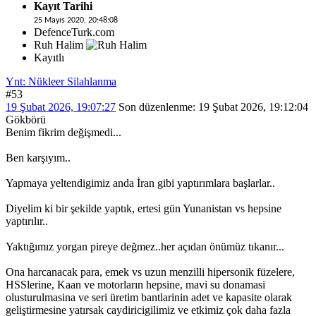
Kayıt Tarihi
25 Mayıs 2020, 20:48:08
DefenceTurk.com
Ruh Halim
Kayıtlı
Ynt: Nükleer Silahlanma
#53
19 Şubat 2026, 19:07:27
Son düzenlenme
: 19 Şubat 2026, 19:12:04
Gökbörü
Benim fikrim değişmedi...
Ben karşıyım..
Yapmaya yeltendigimiz anda İran gibi yaptırımlara başlarlar..
Diyelim ki bir şekilde yaptık, ertesi gün Yunanistan vs hepsine
yaptırılır..
Yaktığımız yorgan pireye değmez..her açıdan önümüz tıkanır...
Ona harcanacak para, emek vs uzun menzilli hipersonik füzelere,
HSSlerine, Kaan ve motorların hepsine, mavi su donamasi
olusturulmasina ve seri üretim bantlarinin adet ve kapasite olarak
geliştirmesine yatırsak caydiricigilimiz ve etkimiz çok daha fazla